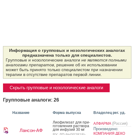
Информация о групповых и нозологических аналогах
предназначена только для специалистов.
Групповые и нозологические аналоги
не являются полными
аналогами препаратов
, решение об их использовании
может быть принято только специалистом при назначении
терапии в отсутствие препаратов первой линии.
Скрыть групповые и нозологические аналоги
Групповые аналоги: 26
Название
Форма выпуска
Владелец рег. уд.
Ли­офи­лизат для при­
(Россия)
АЛФАРМА
готов­ле­ния рас­тво­ра
Произведено:
для ин­фу­зий 30 мг
Лансон-АФ
КОМПАНИЯ ДЕКО
РУ: ЛП-№(002819)-