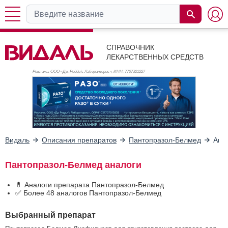
СПРАВОЧНИК
ЛЕКАРСТВЕННЫХ СРЕДСТВ
Реклама. ООО «Др. Редди’с Лабораторис», ИНН: 770
7321227
Видаль
Описания препаратов
Пантопразол-Белмед
Ана
Пантопразол-Белмед аналоги
💊 Аналоги препарата Пантопразол-Белмед
✅ Более 48 аналогов Пантопразол-Белмед
Выбранный препарат