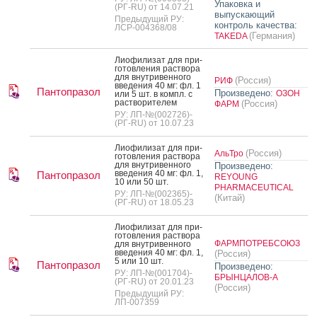
Упаковка и
(РГ-RU) от 14.07.21
выпускающий
Предыдущий РУ:
контроль качества:
ЛСР-004368/08
(Германия)
TAKEDA
Ли­офи­лизат для при­
готов­ле­ния рас­тво­ра
для внут­ри­вен­но­го
(Россия)
РИФ
вве­дения 40 мг: фл. 1
Пантопразол
Произведено:
ОЗОН
или 5 шт. в компл. с
рас­тво­рите­лем
(Россия)
ФАРМ
РУ: ЛП-№(002726)-
(РГ-RU) от 10.07.23
Ли­офи­лизат для при­
(Россия)
АльТро
готов­ле­ния рас­тво­ра
для внут­ри­вен­но­го
Произведено:
вве­дения 40 мг: фл. 1,
Пантопразол
REYOUNG
10 или 50 шт.
PHARMACEUTICAL
РУ: ЛП-№(002365)-
(Китай)
(РГ-RU) от 18.05.23
Ли­офи­лизат для при­
готов­ле­ния рас­тво­ра
ФАРМПОТРЕБСОЮЗ
для внут­ри­вен­но­го
вве­дения 40 мг: фл. 1,
(Россия)
5 или 10 шт.
Пантопразол
Произведено:
РУ: ЛП-№(001704)-
БРЫНЦАЛОВ-А
(РГ-RU) от 20.01.23
(Россия)
Предыдущий РУ:
ЛП-007359