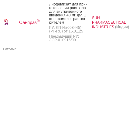
Ли­офи­лизат для при­
готов­ле­ния рас­тво­ра
для внут­ри­вен­но­го
вве­дения 40 мг: фл. 1
SUN
шт. в компл. с рас­тво­
®
Санпраз
рите­лем
PHARMACEUTICAL
(Индия)
INDUSTRIES
РУ: ЛП-№(008445)-
(РГ-RU) от 15.01.25
Предыдущий РУ:
ЛСР-010916/09
Реклама