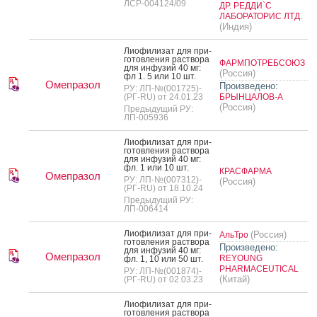
ЛСР-004124/09
ДР. РЕДДИ`С
ЛАБОРАТОРИС ЛТД.
(Индия)
Ли­офи­лизат для при­
готов­ле­ния рас­тво­ра
ФАРМПОТРЕБСОЮЗ
для ин­фу­зий 40 мг:
(Россия)
фл 1. 5 или 10 шт.
Омепразол
Произведено:
РУ: ЛП-№(001725)-
(РГ-RU) от 24.01.23
БРЫНЦАЛОВ-А
(Россия)
Предыдущий РУ:
ЛП-005936
Ли­офи­лизат для при­
готов­ле­ния рас­тво­ра
для ин­фу­зий 40 мг:
фл. 1 или 10 шт.
КРАСФАРМА
Омепразол
РУ: ЛП-№(007312)-
(Россия)
(РГ-RU) от 18.10.24
Предыдущий РУ:
ЛП-006414
Ли­офи­лизат для при­
(Россия)
АльТро
готов­ле­ния рас­тво­ра
Произведено:
для ин­фу­зий 40 мг:
Омепразол
REYOUNG
фл. 1, 10 или 50 шт.
PHARMACEUTICAL
РУ: ЛП-№(001874)-
(Китай)
(РГ-RU) от 02.03.23
Ли­офи­лизат для при­
готов­ле­ния рас­тво­ра