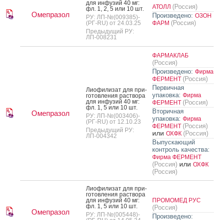
для ин­фу­зий 40 мг:
(Россия)
АТОЛЛ
фл. 1, 2, 5 или 10 шт.
Омепразол
Произведено:
ОЗОН
РУ: ЛП-№(009385)-
(Россия)
(РГ-RU) от 24.03.25
ФАРМ
Предыдущий РУ:
ЛП-008231
ФАРМАКЛАБ
(Россия)
Произведено:
Фирма
(Россия)
ФЕРМЕНТ
Первичная
Ли­офи­лизат для при­
упаковка:
Фирма
готов­ле­ния рас­тво­ра
для ин­фу­зий 40 мг:
(Россия)
ФЕРМЕНТ
фл. 1, 5 или 10 шт.
Вторичная
Омепразол
РУ: ЛП-№(003406)-
упаковка:
Фирма
(РГ-RU) от 12.10.23
(Россия)
ФЕРМЕНТ
Предыдущий РУ:
или
(Россия)
ОХФК
ЛП-004342
Выпускающий
контроль качества:
Фирма ФЕРМЕНТ
или
(Россия)
ОХФК
(Россия)
Ли­офи­лизат для при­
готов­ле­ния рас­тво­ра
для ин­фу­зий 40 мг:
ПРОМОМЕД РУС
фл. 1, 5 или 10 шт.
(Россия)
Омепразол
РУ: ЛП-№(005448)-
Произведено: