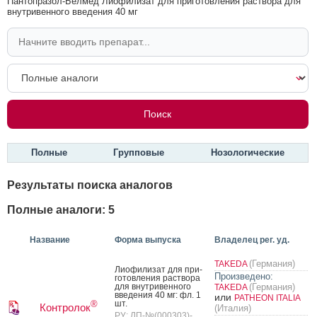
Пантопразол-Белмед Лиофилизат для приготовления раствора для
внутривенного введения 40 мг
Полные
Групповые
Нозологические
Результаты поиска аналогов
Полные аналоги: 5
Название
Форма выпуска
Владелец рег. уд.
(Германия)
TAKEDA
Ли­офи­лизат для при­
Произведено:
готов­ле­ния рас­тво­ра
для внут­ри­вен­но­го
(Германия)
TAKEDA
вве­дения 40 мг: фл. 1
или
PATHEON ITALIA
шт.
®
Контролок
(Италия)
РУ: ЛП-№(000303)-