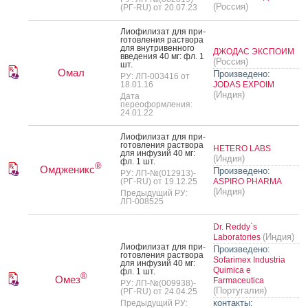
(Россия)
(РГ-RU) от 20.07.23
Ли­офи­лизат для при­
готов­ле­ния рас­тво­ра
для внут­ри­вен­но­го
ДЖОДАС ЭКСПОИМ
вве­дения 40 мг: фл. 1
(Россия)
шт.
Омал
Произведено:
РУ: ЛП-003416 от
18.01.16
JODAS EXPOIM
(Индия)
Дата
переоформления:
24.01.22
Ли­офи­лизат для при­
готов­ле­ния рас­тво­ра
HETERO LABS
для ин­фу­зий 40 мг:
(Индия)
фл. 1 шт.
®
Омдженикс
Произведено:
РУ: ЛП-№(012913)-
(РГ-RU) от 19.12.25
ASPIRO PHARMA
(Индия)
Предыдущий РУ:
ЛП-008525
Dr. Reddy`s
(Индия)
Laboratories
Ли­офи­лизат для при­
Произведено:
готов­ле­ния рас­тво­ра
Sofarimex Industria
для ин­фу­зий 40 мг:
Quimica e
фл. 1 шт.
®
Омез
Farmaceutica
РУ: ЛП-№(009938)-
(Португалия)
(РГ-RU) от 24.04.25
контакты:
Предыдущий РУ: