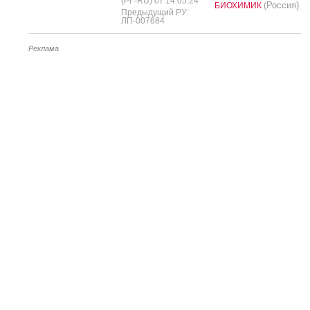
(РГ-RU) от 14.05.24
(Россия)
БИОХИМИК
Предыдущий РУ:
ЛП-007684
Реклама