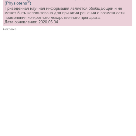
®
(Physiotens
)
Приведенная научная информация является обобщающей и не
может быть использована для принятия решения о возможности
применения конкретного лекарственного препарата.
Дата обновления: 2020.05.04
Реклама