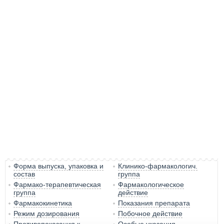
Форма выпуска, упаковка и
Клинико-фармакологич.
состав
группа
Фармако-терапевтическая
Фармакологическое
группа
действие
Фармакокинетика
Показания препарата
Режим дозирования
Побочное действие
Противопоказания к
Особые указания