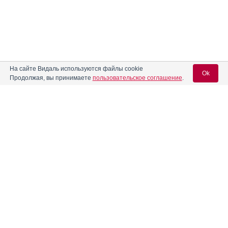
На сайте Видаль используются файлы cookie
Ok
Продолжая, вы принимаете
пользовательское соглашение
.
Содержание
Вход для специалистов
E-mail учетной записи Vidal:
Форма выпуска, упаковка и состав
Клинико-фармакологич. группа
Пароль:
Фармако-терапевтическая группа
Фармакологическое действие
Фармакокинетика