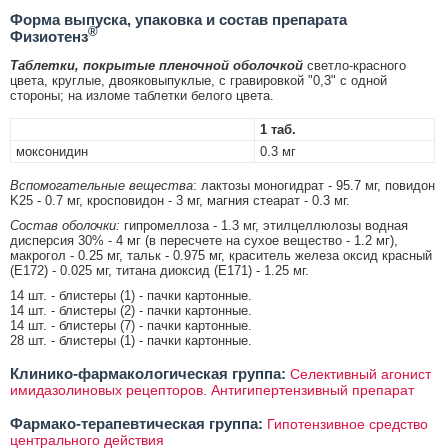
Форма выпуска, упаковка и состав препарата
®
Физиотенз
Таблетки, покрытые пленочной оболочкой
светло-красного
цвета, круглые, двояковыпуклые, с гравировкой "0,3" с одной
стороны; на изломе таблетки белого цвета.
1 таб.
моксонидин
0.3 мг
Вспомогательные вещества
: лактозы моногидрат - 95.7 мг, повидон
K25 - 0.7 мг, кросповидон - 3 мг, магния стеарат - 0.3 мг.
Состав оболочки:
гипромеллоза - 1.3 мг, этилцеллюлозы водная
дисперсия 30% - 4 мг (в пересчете на сухое вещество - 1.2 мг),
макрогол - 0.25 мг, тальк - 0.975 мг, краситель железа оксид красный
(Е172) - 0.025 мг, титана диоксид (Е171) - 1.25 мг.
14 шт. - блистеры (1) - пачки картонные.
14 шт. - блистеры (2) - пачки картонные.
14 шт. - блистеры (7) - пачки картонные.
28 шт. - блистеры (1) - пачки картонные.
Клинико-фармакологическая группа:
Селективный агонист
имидазолиновых рецепторов. Антигипертензивный препарат
Фармако-терапевтическая группа:
Гипотензивное средство
центрального действия