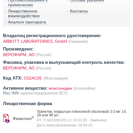
применению
Лекарственное
Контакты
взаимодействие
Аналоги препарата
Владелец регистрационного удостоверения:
ABBOTT LABORATORIES, GmbH
(Германия)
Произведено:
ВЕРОФАРМ, АО
(Россия)
Фасовка, упаковка и выпускающий контроль качества:
ВЕРОФАРМ, АО
(Россия)
Код ATX:
C02AC05
(Моксонидин)
Активное вещество:
моксонидин
(moxonidine)
Rec.INN
зарегистрированное ВОЗ
Лекарственная форма
Таблетки, покрытые пленочной оболочкой, 0.3 мг: 14,
28 или 98 шт.
®
Физиотенз
РУ: П N015691/01 от 16.01.09
- Заменено
Дата переоформления: 28.09.20