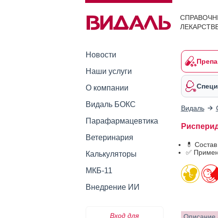
СПРАВОЧН
ЛЕКАРСТВ
Новости
Препа
Наши услуги
Специ
О компании
Видаль БОКС
Видаль
Парафармацевтика
Рисперид
Ветеринария
💊 Соста
✅ Примен
Калькуляторы
МКБ-11
Внедрение ИИ
Вход для
Описание 