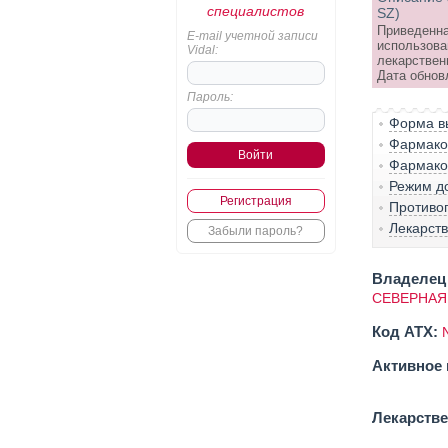
специалистов
SZ)
Приведенна
E-mail учетной записи
использова
Vidal:
лекарствен
Дата обновл
Пароль:
Форма вы
Фармако-
Фармако
Режим д
Регистрация
Противо
Лекарст
Забыли пароль?
Владелец 
СЕВЕРНАЯ 
Код ATX:
Активное 
Лекарств