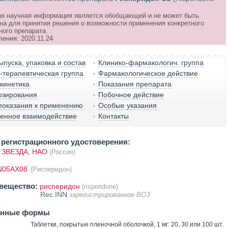
я научная информация является обобщающей и не может быть
на для принятия решения о возможности применения конкретного
ного препарата.
ения: 2020.11.24
пуска, упаковка и состав
Клинико-фармакологич. группа
терапевтическая группа
Фармакологическое действие
кинетика
Показания препарата
озирования
Побочное действие
показания к применению
Особые указания
венное взаимодействие
Контакты
регистрационного удостоверения:
ЗВЕЗДА, НАО
(Россия)
N05AX08
(Рисперидон)
вещество:
рисперидон
(risperidone)
Rec.INN
зарегистрированное ВОЗ
енные формы
Таблетки, покрытые пленочной оболочкой, 1 мг: 20, 30 или 100 шт.