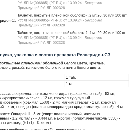
РУ: ЛП-№(006885)-(РГ-RU) от 13.09.24
- Бессрочно
Предыдущий РУ: ЛП-002328
Таблетки, покрытые пленочной оболочкой, 2 мг: 20, 30 или 100 шт.
ридон-СЗ
РУ: ЛП-№(006885)-(РГ-RU) от 13.09.24
- Бессрочно
Предыдущий РУ: ЛП-002328
Таблетки, покрытые пленочной оболочкой, 4 мг: 20, 30 или 100 шт.
РУ: ЛП-№(006885)-(РГ-RU) от 13.09.24
- Бессрочно
Предыдущий РУ: ЛП-002328
уска, упаковка и состав препарата Рисперидон-СЗ
 покрытые пленочной оболочкой
белого цвета, круглые,
лые с риской; на изломе белого или почти белого цвета.
1 таб.
н
1 мг
льные вещества
: лактозы моногидрат (сахар молочный) - 83 мг,
икрокристаллическая - 12 мг, крахмал кукурузный
ированный (крахмал 1500) - 2 мг, магния стеарат - 1 мг, крахмал
й - 7 мг, повидон (поливинилпирролидон среднемолекулярный) - 4 мг.
очки:
Опадрай II - 3 мг (спирт поливиниловый, частично
ный - 1.2 мг, тальк - 0.444 мг, макрогол (полиэтиленгликоль 3350) -
тана диоксид (E171) - 0.75 мг).
ковки ячейковые контурные (2) - пачки картонные.