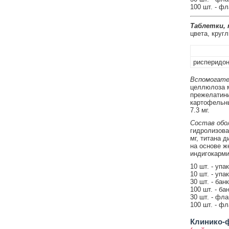
100 шт. - ф
Таблетки,
цвета, круг
рисперидо
Вспомогате
целлюлоза м
прежелатиниз
картофельны
7.3 мг.
Состав обол
гидролизован
мг, титана д
на основе ж
индигокармин
10 шт. - упа
10 шт. - упа
30 шт. - бан
100 шт. - ба
30 шт. - фл
100 шт. - ф
Клинико-ф