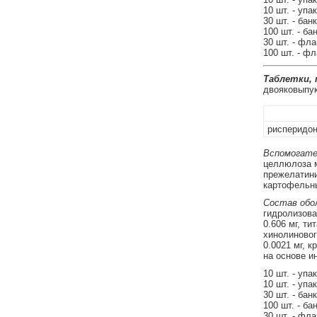
10 шт. - упа
30 шт. - бан
100 шт. - ба
30 шт. - фл
100 шт. - ф
Таблетки,
двояковыпук
рисперидо
Вспомогате
целлюлоза м
прежелатиниз
картофельны
Состав обол
гидролизован
0.606 мг, ти
хинолиновог
0.0021 мг, к
на основе ин
10 шт. - упа
10 шт. - упа
30 шт. - бан
100 шт. - ба
30 шт. - фл