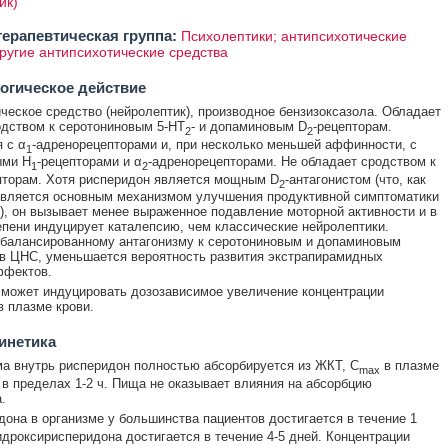
ик)
ерапевтическая группа:
Психолептики; антипсихотические
другие антипсихотические средства
огическое действие
ческое средство (нейролептик), производное бензизоксазола. Обладает
дством к серотониновым 5-HT
- и допаминовым D
-рецепторам.
2
2
 с α
-адренорецепторами и, при несколько меньшей аффинности, с
1
ыми H
-рецепторами и α
-адренорецепторами. Не обладает сродством к
1
2
пторам. Хотя рисперидон является мощным D
-антагонистом (что, как
2
является основным механизмом улучшения продуктивной симптоматики
, он вызывает менее выраженное подавление моторной активности и в
пени индуцирует каталепсию, чем классические нейролептики.
балансированному антагонизму к серотониновым и допаминовым
в ЦНС, уменьшается вероятность развития экстрапирамидных
ффектов.
может индуцировать дозозависимое увеличение концентрации
в плазме крови.
инетика
а внутрь рисперидон полностью абсорбируется из ЖКТ, C
в плазме
max
 в пределах 1-2 ч. Пища не оказывает влияния на абсорбцию
.
она в организме у большинства пациентов достигается в течение 1
идроксирисперидона достигается в течение 4-5 дней. Концентрации