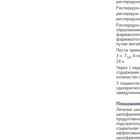
рисперидона
Рисперидон 
рисперидон 
рисперидона
Рисперидон 
образование
фармакологи
фармакологи
путем метаб
После прием
3 ч. T
9-ги
1/2
24 ч.
Через 1 нед
содержание 
количество 
У пациентов
однократног
замедленное
Показания
Лечение шиз
шизофрении,
продуктивно
подозритель
социальная 
аффективной
шизофренией