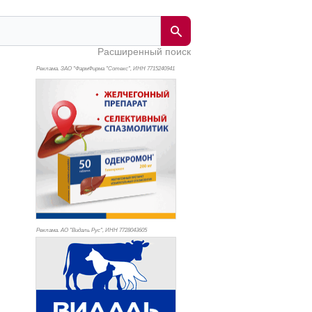
Расширенный поиск
Реклама. ЗАО "ФармФирма "Сотекс", ИНН 771
5240941
Реклама. АО "Видаль Рус", ИНН 772
8043605