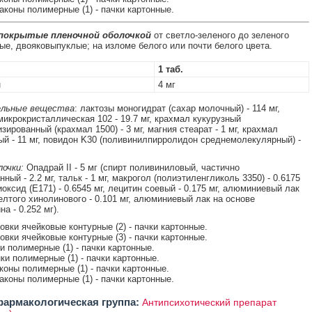
лаконы полимерные (1) - пачки картонные.
 покрытые пленочной оболочкой
от светло-зеленого до зеленого
лые, двояковыпуклые; на изломе белого или почти белого цвета.
1 таб.
н
4 мг
льные вещества
: лактозы моногидрат (сахар молочный) - 114 мг,
икрокристаллическая 102 - 19.7 мг, крахмал кукурузный
ированный (крахмал 1500) - 3 мг, магния стеарат - 1 мг, крахмал
й - 11 мг, повидон K30 (поливинилпирролидон среднемолекулярный) -
очки:
Опадрай II - 5 мг (спирт поливиниловый, частично
ный - 2.2 мг, тальк - 1 мг, макрогол (полиэтиленгликоль 3350) - 0.6175
иоксид (E171) - 0.6545 мг, лецитин соевый - 0.175 мг, алюминиевый лак
елтого хинолинового - 0.101 мг, алюминиевый лак на основе
а - 0.252 мг).
ковки ячейковые контурные (2) - пачки картонные.
ковки ячейковые контурные (3) - пачки картонные.
ки полимерные (1) - пачки картонные.
нки полимерные (1) - пачки картонные.
аконы полимерные (1) - пачки картонные.
лаконы полимерные (1) - пачки картонные.
армакологическая группа:
Антипсихотический препарат