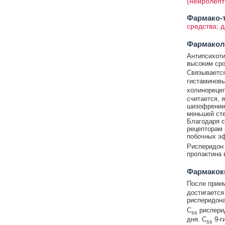
(нейролепт
Фармако-т
средства; 
Фармакол
Антипсихоти
высоким сро
Связывается
гистаминов
холинореце
считается, 
шизофрении)
меньшей сте
Благодаря с
рецепторам 
побочных э
Рисперидон 
пролактина 
Фармакок
После прием
достигается
рисперидона
C
рисперид
ss
дня. C
9-г
ss