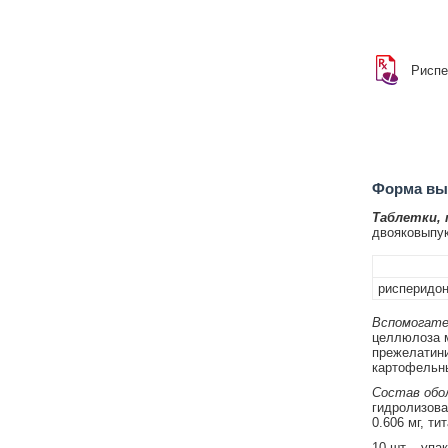
Риспе
Форма вып
Таблетки,
двояковыпук
рисперидо
Вспомогате
целлюлоза м
прежелатиниз
картофельны
Состав обол
гидролизован
0.606 мг, ти
10 шт. - упа