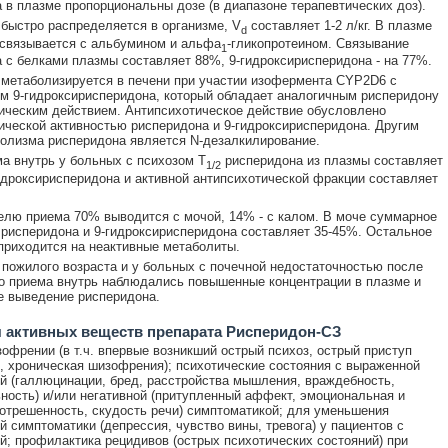
 в плазме пропорциональны дозе (в диапазоне терапевтических доз).
быстро распределяется в организме, V
составляет 1-2 л/кг. В плазме
d
связывается с альбумином и альфа
-гликопротеином. Связывание
1
 с белками плазмы составляет 88%, 9-гидроксирисперидона - на 77%.
метаболизируется в печени при участии изофермента CYP2D6 с
м 9-гидроксирисперидона, который обладает аналогичным рисперидону
ческим действием. Антипсихотическое действие обусловлено
ческой активностью рисперидона и 9-гидроксирисперидона. Другим
олизма рисперидона является N-дезалкилирование.
а внутрь у больных с психозом T
рисперидона из плазмы составляет
1/2
дроксирисперидона и активной антипсихотической фракции составляет
елю приема 70% выводится с мочой, 14% - с калом. В моче суммарное
рисперидона и 9-гидроксирисперидона составляет 35-45%. Остальное
приходится на неактивные метаболиты.
 пожилого возраста и у больных с почечной недостаточностью после
о приема внутрь наблюдались повышенные концентрации в плазме и
 выведение рисперидона.
 активных веществ препарата Рисперидон-СЗ
офрении (в т.ч. впервые возникший острый психоз, острый приступ
 хроническая шизофрения); психотические состояния с выраженной
й (галлюцинации, бред, расстройства мышления, враждебность,
ность) и/или негативной (притупленный аффект, эмоциональная и
отрешенность, скудость речи) симптоматикой; для уменьшения
 симптоматики (депрессия, чувство вины, тревога) у пациентов с
; профилактика рецидивов (острых психотических состояний) при