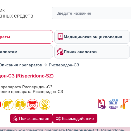
ИК
ЕННЫХ СРЕДСТВ
раты
Медицинская энциклопедия
алистам
Поиск аналогов
Описания препаратов
Рисперидон-СЗ
он-СЗ (Risperidone-SZ)
в препарата Рисперидон-СЗ
ение препарата Рисперидон-СЗ
Поиск аналогов
Взаимодействие
активных компонентов препарата
Рисперидон-СЗ
(Risperidone-