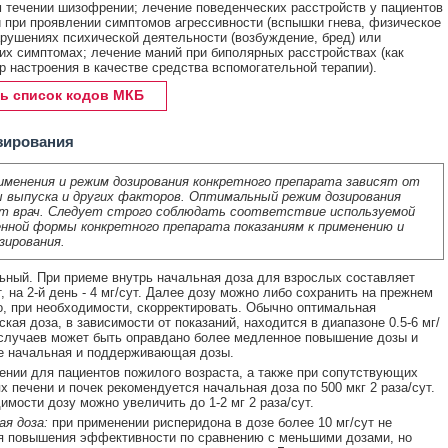
 течении шизофрении; лечение поведенческих расстройств у пациентов
 при проявлении симптомов агрессивности (вспышки гнева, физическое
арушениях психической деятельности (возбуждение, бред) или
их симптомах; лечение маний при биполярных расстройствах (как
р настроения в качестве средства вспомогательной терапии).
ь список кодов МКБ
зирования
именения и режим дозирования конкретного препарата зависят от
 выпуска и других факторов. Оптимальный режим дозирования
т врач. Следует строго соблюдать соответствие используемой
нной формы конкретного препарата показаниям к применению и
зирования.
ный. При приеме внутрь начальная доза для взрослых составляет
т, на 2-й день - 4 мг/сут. Далее дозу можно либо сохранить на прежнем
о, при необходимости, скорректировать. Обычно оптимальная
кая доза, в зависимости от показаний, находится в диапазоне 0.5-6 мг/
 случаев может быть оправдано более медленное повышение дозы и
е начальная и поддерживающая дозы.
нии для пациентов пожилого возраста, а также при сопутствующих
х печени и почек рекомендуется начальная доза по 500 мкг 2 раза/сут.
имости дозу можно увеличить до 1-2 мг 2 раза/сут.
я доза:
при применении рисперидона в дозе более 10 мг/сут не
я повышения эффективности по сравнению с меньшими дозами, но