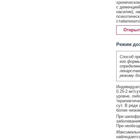
хроническом
с деменцией
насилие), н
психотическ
стабилизато
Открыт
Режим до
Способ пр
его формы
определяе
лекарстве
режиму до
Индивидуаль
0.25-2 мг/су
уровне, либ
терапевтичес
сут. В ряде
более низки
При шизофре
заболевания
При необход
Максимальна
наблюдаетс