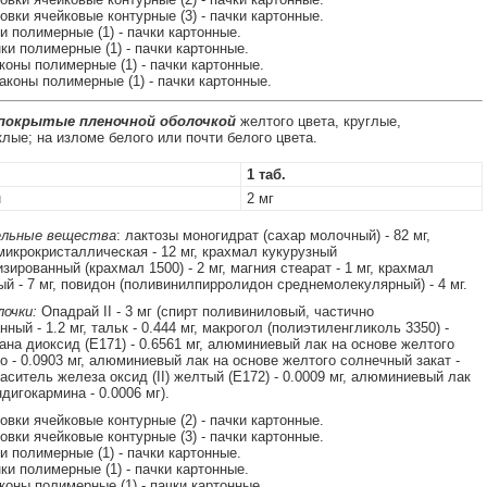
ковки ячейковые контурные (3) - пачки картонные.
ки полимерные (1) - пачки картонные.
нки полимерные (1) - пачки картонные.
аконы полимерные (1) - пачки картонные.
лаконы полимерные (1) - пачки картонные.
 покрытые пленочной оболочкой
желтого цвета, круглые,
лые; на изломе белого или почти белого цвета.
1 таб.
н
2 мг
льные вещества
: лактозы моногидрат (сахар молочный) - 82 мг,
икрокристаллическая - 12 мг, крахмал кукурузный
ированный (крахмал 1500) - 2 мг, магния стеарат - 1 мг, крахмал
й - 7 мг, повидон (поливинилпирролидон среднемолекулярный) - 4 мг.
очки:
Опадрай II - 3 мг (спирт поливиниловый, частично
ный - 1.2 мг, тальк - 0.444 мг, макрогол (полиэтиленгликоль 3350) -
тана диоксид (E171) - 0.6561 мг, алюминиевый лак на основе желтого
о - 0.0903 мг, алюминиевый лак на основе желтого солнечный закат -
раситель железа оксид (II) желтый (E172) - 0.0009 мг, алюминиевый лак
дигокармина - 0.0006 мг).
ковки ячейковые контурные (2) - пачки картонные.
ковки ячейковые контурные (3) - пачки картонные.
ки полимерные (1) - пачки картонные.
нки полимерные (1) - пачки картонные.
аконы полимерные (1) - пачки картонные.