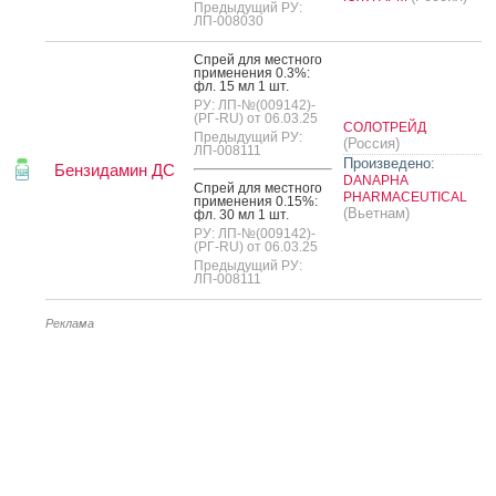
Предыдущий РУ:
ЛП-008030
Спрей для мес­тно­го
при­мене­ния 0.3%:
фл. 15 мл 1 шт.
РУ: ЛП-№(009142)-
(РГ-RU) от 06.03.25
СОЛОТРЕЙД
Предыдущий РУ:
(Россия)
ЛП-008111
Произведено:
Бензидамин ДС
DANAPHA
Спрей для мес­тно­го
PHARMACEUTICAL
при­мене­ния 0.15%:
(Вьетнам)
фл. 30 мл 1 шт.
РУ: ЛП-№(009142)-
(РГ-RU) от 06.03.25
Предыдущий РУ:
ЛП-008111
Реклама