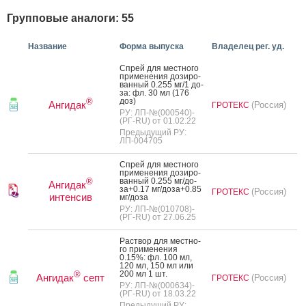
Групповые аналоги: 55
Название
Форма выпуска
Владелец рег. уд.
Спрей для мес­тно­го
при­мене­ния до­зиро­
ван­ный 0.255 мг/1 до­
за: фл. 30 мл (176
доз)
®
Ангидак
(Россия)
ГРОТЕКС
РУ: ЛП-№(000540)-
(РГ-RU) от 01.02.22
Предыдущий РУ:
ЛП-004705
Спрей для мес­тно­го
при­мене­ния до­зиро­
ван­ный 0.255 мг/до­
®
Ангидак
за+0.17 мг/до­за+0.85
(Россия)
ГРОТЕКС
интенсив
мг/до­за
РУ: ЛП-№(010708)-
(РГ-RU) от 27.06.25
Рас­твор для мес­тно­
го при­мене­ния
0.15%: фл. 100 мл,
120 мл, 150 мл или
200 мл 1 шт.
®
Ангидак
септ
(Россия)
ГРОТЕКС
РУ: ЛП-№(000634)-
(РГ-RU) от 18.03.22
Предыдущий РУ: