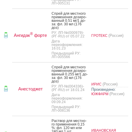
ЛП-005131
Спрей для мес­тно­го
при­мене­ния до­зиро­
ван­ный 0.51 мг/1 до­
за: фл. 30 мл (176
доз)
РУ: ЛП-№(000979)-
®
Ангидак
форте
(Россия)
ГРОТЕКС
(РГ-RU) от 05.07.22
Дата
переоформления:
16.01.23
Предыдущий РУ:
ЛП-005566
Спрей для мес­тно­го
при­мене­ния до­зиро­
ван­ный 0.255 мг/1 до­
за: фл. 30 мл (176
доз)
(Россия)
ИРИС
РУ: ЛП-№(004336)-
Анестоджет
Произведено:
(РГ-RU) от 18.01.24
(Россия)
ЮЖФАРМ
Дата
переоформления:
09.09.24
Предыдущий РУ:
ЛП-008136
Рас­твор для мес­тно­
го при­мене­ния 0,15
%: фл. 120 мл или
ИВАНОВСКАЯ
240 мл 1 шт.