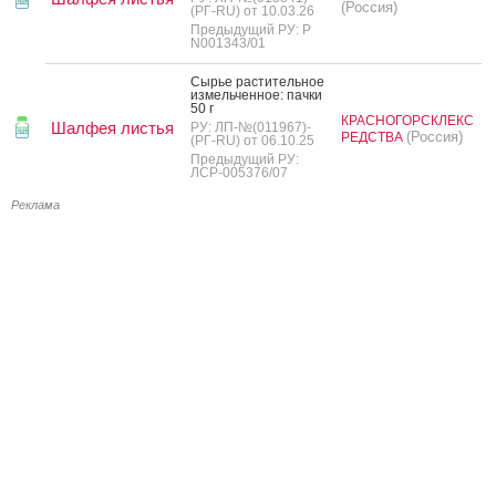
(Россия)
(РГ-RU) от 10.03.26
Предыдущий РУ: Р
N001343/01
Сырье рас­ти­тель­ное
из­мель­чен­ное: пач­ки
50 г
КРАСНОГОРСКЛЕКС
Шалфея листья
РУ: ЛП-№(011967)-
(Россия)
РЕДСТВА
(РГ-RU) от 06.10.25
Предыдущий РУ:
ЛСР-005376/07
Реклама