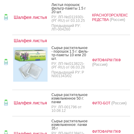
Листья по­рошок:
филь­тр-па­кеты 1.5 г
20 шт.
КРАСНОГОРСКЛЕКС
Шалфея листья
РУ: ЛП-№(011930)-
(Россия)
РЕДСТВА
(РГ-RU) от 03.10.25
Предыдущий РУ:
ЛП-004260
Шалфея листья
Сырье рас­ти­тель­ное
- по­рошок 1.5 г: филь­
тр-па­кеты 10 или 20
шт.
ФИТОФАРМ ПКФ
РУ: ЛП-№(013822)-
(Россия)
(РГ-RU) от 06.03.26
Предыдущий РУ: Р
N001343/02
Сырье рас­ти­тель­ное
из­мель­чен­ное 50 г:
пач­ки
Шалфея листья
(Россия)
ФИТО-БОТ
РУ: ЛП-001796 от
10.08.12
Сырье рас­ти­тель­ное
из­мель­чен­ное: пач­ки
35 г
ФИТОФАРМ ПКФ
Шалфея листья
РУ: ЛП-№(013841)-