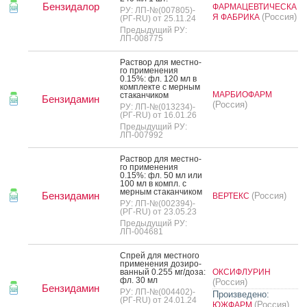
Бензидалор
ФАРМАЦЕВТИЧЕСКА
РУ: ЛП-№(007805)-
(Россия)
Я ФАБРИКА
(РГ-RU) от 25.11.24
Предыдущий РУ:
ЛП-008775
Рас­твор для мес­тно­
го при­мене­ния
0.15%: фл. 120 мл в
ком­плек­те с мер­ным
МАРБИОФАРМ
ста­кан­чи­ком
Бензидамин
(Россия)
РУ: ЛП-№(013234)-
(РГ-RU) от 16.01.26
Предыдущий РУ:
ЛП-007992
Рас­твор для мес­тно­
го при­мене­ния
0.15%: фл. 50 мл или
100 мл в компл. с
мер­ным ста­кан­чи­ком
Бензидамин
(Россия)
ВЕРТЕКС
РУ: ЛП-№(002394)-
(РГ-RU) от 23.05.23
Предыдущий РУ:
ЛП-004681
Спрей для мес­тно­го
при­мене­ния до­зиро­
ван­ный 0.255 мг/до­за:
ОКСИФЛУРИН
фл. 30 мл
(Россия)
Бензидамин
РУ: ЛП-№(004402)-
Произведено:
(РГ-RU) от 24.01.24
(Россия)
ЮЖФАРМ