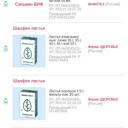
мл или 50 мл
Сальвин-ВИФ
(Россия)
ВИФИТЕХ
РУ: ЛП-№(010963)-
(РГ-RU) от 16.07.25
Предыдущий РУ:
ЛСР-006452/09
Шалфея листья
Листья из­мель­чен­
ные: пач­ки 30 г, 35 г,
40 г, 45 г или 50 г
Фирма ЗДОРОВЬЕ
РУ: ЛП-№(004502)-
(Россия)
(РГ-RU) от 05.02.24
Предыдущий РУ: Р
N003794/01
Шалфея листья
Листья по­рошок 1.5 г:
филь­тр-пак. 20 шт.
РУ: ЛП-№(004968)-
Фирма ЗДОРОВЬЕ
(РГ-RU) от 22.03.24
(Россия)
Предыдущий РУ:
ЛП-001908