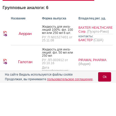
Групповые аналоги: 6
Название
Форма выпуска
Владелец рег. уд.
Жид­кость для ин­га­
BAXTER HEALTHCARE
ляций 100%: фл. 100
(Пуэрто-Рико)
Corp.
мл или 250 мл 6 шт.
Аерран
контакты:
РУ: П N015274/01 от
(США)
БАКСТЕР
25.11.08
Жид­кость для ин­га­
ляций: фл. 50 мл или
250 мл
РУ: ЛП-003912 от
PIRAMAL PHARMA
Галотан
20.10.16
(Индия)
Дата
переоформления:
14.03.22
На сайте Видаль используются файлы cookie
Ok
Продолжая, вы принимаете
пользовательское соглашение
.
Жид­кость для ин­га­
ляций: фл. 240 мл 6
(Россия)
Р-ФАРМ
шт.
Произведено:
Десфлуран
РУ: ЛП-№(014857)-
Shanghai Hengrui
Вход для специалистов
(РГ-RU) от 14.05.26
(Китай)
Pharmaceutical
Предыдущий РУ:
ЛП-008848
E-mail учетной записи Vidal:
Жид­кость для ин­га­