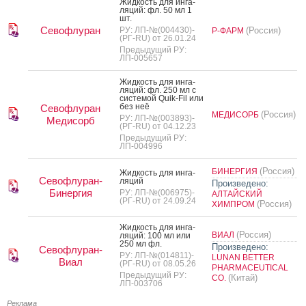
Жид­кость для ин­га­
ляций: фл. 50 мл 1
шт.
Севофлуран
РУ: ЛП-№(004430)-
(Россия)
Р-ФАРМ
(РГ-RU) от 26.01.24
Предыдущий РУ:
ЛП-005657
Жид­кость для ин­га­
ляций: фл. 250 мл с
сис­те­мой Quik-Fil или
без неё
Севофлуран
(Россия)
МЕДИСОРБ
РУ: ЛП-№(003893)-
Медисорб
(РГ-RU) от 04.12.23
Предыдущий РУ:
ЛП-004996
(Россия)
БИНЕРГИЯ
Жид­кость для ин­га­
Севофлуран-
ляций
Произведено:
Бинергия
РУ: ЛП-№(006975)-
АЛТАЙСКИЙ
(РГ-RU) от 24.09.24
(Россия)
ХИМПРОМ
Жид­кость для ин­га­
(Россия)
ВИАЛ
ляций: 100 мл или
250 мл фл.
Произведено:
Севофлуран-
РУ: ЛП-№(014811)-
LUNAN BETTER
Виал
(РГ-RU) от 08.05.26
PHARMACEUTICAL
Предыдущий РУ:
(Китай)
CO.
ЛП-003706
Реклама