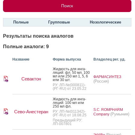
Полные
Групповые
Нозологические
Результаты поиска аналогов
Полные аналоги: 9
Название
Форма выпуска
Владелец рег. уд.
Жид­кость для ин­га­
ляций: фл. 50 мл, 100
мл или 250 мл 1, 5, 6
ФАРМАСИНТЕЗ
Севактон
или 30 шт.
(Россия)
РУ: ЛП-№(000811)-
(РГ-RU) от 23.05.22
Жид­кость для ин­га­
ляций: 100 мл или
250 мл фл.
S.C. ROMPHARM
Сево-Анестеран
РУ: ЛП-№(011342)-
(Румыния)
Company
(РГ-RU) от 18.08.25
Предыдущий РУ:
ЛП-007801
(Россия)
ЭббВи