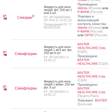
Произведено:
Жид­кость для ин­га­
или
(Италия)
AbbVie
ляций: фл. 250 мл 1
(Россия)
Р-ФАРМ
или 6 шт.
®
Упаковка и
Севоран
РУ: ЛП-№(000496)-
выпускающий
(РГ-RU) от 10.01.22
контроль качества:
Предыдущий РУ: П
или
N016015/01
(Италия)
AbbVie
(Россия)
Р-ФАРМ
или
(Россия)
ОРТАТ
BAXTER
Жид­кость для ин­га­
HEALTHCARE Corp.
ляций 1 мг/1 мл: фл.
(США)
250 мл 6 шт.
Севофлуран
Произведено:
РУ: ЛП-001662 от
BAXTER
19.04.12
(США)
HEALTHCARE
BAXTER
HEALTHCARE Corp.
(США)
Жид­кость для ин­га­
ляций 1 мг/мл: 250 мл
Произведено:
фл. 6 шт.
Севофлуран
BAXTER
РУ: ЛП-001662 от
HEALTHCARE Corp.
19.04.12
(Пуэрто-Рико)
Упаковано:
BAXTER
(Бельгия)