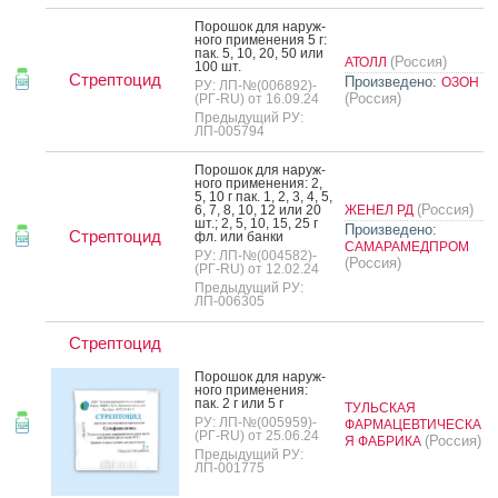
По­рошок для на­руж­
но­го при­мене­ния 5 г:
пак. 5, 10, 20, 50 или
(Россия)
АТОЛЛ
100 шт.
Стрептоцид
Произведено:
ОЗОН
РУ: ЛП-№(006892)-
(Россия)
(РГ-RU) от 16.09.24
Предыдущий РУ:
ЛП-005794
По­рошок для на­руж­
но­го при­мене­ния: 2,
5, 10 г пак. 1, 2, 3, 4, 5,
(Россия)
6, 7, 8, 10, 12 или 20
ЖЕНЕЛ РД
шт.; 2, 5, 10, 15, 25 г
Произведено:
Стрептоцид
фл. или бан­ки
САМАРАМЕДПРОМ
РУ: ЛП-№(004582)-
(Россия)
(РГ-RU) от 12.02.24
Предыдущий РУ:
ЛП-006305
Стрептоцид
По­рошок для на­руж­
но­го при­мене­ния:
пак. 2 г или 5 г
ТУЛЬСКАЯ
РУ: ЛП-№(005959)-
ФАРМАЦЕВТИЧЕСКА
(РГ-RU) от 25.06.24
(Россия)
Я ФАБРИКА
Предыдущий РУ:
ЛП-001775