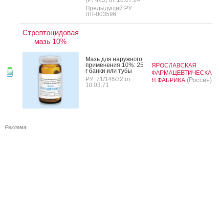
Предыдущий РУ:
ЛП-003596
Стрептоцидовая
мазь 10%
Мазь для на­руж­но­го
при­мене­ния 10%: 25
ЯРОСЛАВСКАЯ
г бан­ки или ту­бы
ФАРМАЦЕВТИЧЕСКА
РУ: 71/146/32 от
(Россия)
Я ФАБРИКА
10.03.71
Реклама