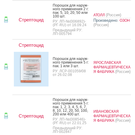
По­рошок для на­руж­
но­го при­мене­ния 2 г:
пак. 5, 10, 20, 50 или
(Россия)
АТОЛЛ
100 шт.
Стрептоцид
Произведено:
ОЗОН
РУ: ЛП-№(006892)-
(Россия)
(РГ-RU) от 16.09.24
Предыдущий РУ:
ЛП-005794
Стрептоцид
По­рошок для на­руж­
но­го при­мене­ния 5 г:
ЯРОСЛАВСКАЯ
пак. 1 или 3 шт.
ФАРМАЦЕВТИЧЕСКА
РУ: ЛСР-001059/08
(Россия)
Я ФАБРИКА
от 26.02.08
По­рошок для на­руж­
но­го при­мене­ния 5 г:
пак. 1, 2, 3, 4, 5, 6, 7,
8, 10, 12, 20, 50, 100,
ИВАНОВСКАЯ
200 или 400 шт.
Стрептоцид
ФАРМАЦЕВТИЧЕСКА
РУ: ЛП-№(008546)-
(Россия)
Я ФАБРИКА
(РГ-RU) от 22.01.25
Предыдущий РУ:
ЛП-002847