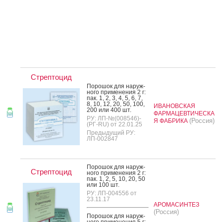
Стрептоцид
По­рошок для на­руж­
но­го при­мене­ния 2 г:
пак. 1, 2, 3, 4, 5, 6, 7,
8, 10, 12, 20, 50, 100,
ИВАНОВСКАЯ
200 или 400 шт.
ФАРМАЦЕВТИЧЕСКА
РУ: ЛП-№(008546)-
(Россия)
Я ФАБРИКА
(РГ-RU) от 22.01.25
Предыдущий РУ:
ЛП-002847
По­рошок для на­руж­
Стрептоцид
но­го при­мене­ния 2 г:
пак. 1, 2, 5, 10, 20, 50
или 100 шт.
РУ: ЛП-004556 от
23.11.17
АРОМАСИНТЕЗ
(Россия)
По­рошок для на­руж­
но­го при­мене­ния 5 г: