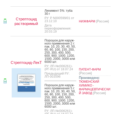
Ли­нимент 5%: ту­ба
30 г
РУ: Р N000599/01 от
Стрептоцид
23.12.10
(Россия)
НИЖФАРМ
растворимый
Дата
переоформления:
20.03.19
По­рошок для на­руж­
но­го при­мене­ния 2 г:
пак. 10, 20, 30, 40, 50,
60, 80, 100, 150, 200,
250, 300, 400, 500,
600, 900, 1000, 1200,
1500, 2000, 3000 или
6000 шт.
Стрептоцид-ЛекТ
РУ: ЛП-№(006261)-
(РГ-RU) от 18.07.24
ПАТЕНТ-ФАРМ
(Россия)
Предыдущий РУ:
ЛП-003596
Произведено:
ТЮМЕНСКИЙ
По­рошок для на­руж­
ХИМИКО -
но­го при­мене­ния 5 г:
ФАРМАЦЕВТИЧЕСКИ
пак. 10, 20, 30, 40, 50,
(Россия)
Й ЗАВОД
60, 80, 100, 150, 200,
250, 300, 400, 500,
600, 900, 1000, 1200,
1500, 2000, 3000 или
6000 шт.
РУ: ЛП-№(006261)-
(РГ-RU) от 18.07.24