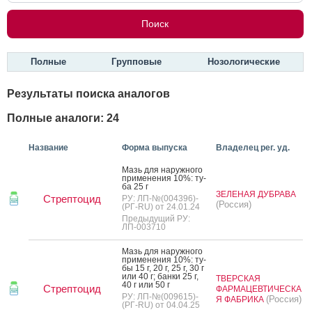
Полные
Групповые
Нозологические
Результаты поиска аналогов
Полные аналоги: 24
Название
Форма выпуска
Владелец рег. уд.
Мазь для на­руж­но­го
при­мене­ния 10%: ту­
ба 25 г
ЗЕЛЕНАЯ ДУБРАВА
Стрептоцид
РУ: ЛП-№(004396)-
(Россия)
(РГ-RU) от 24.01.24
Предыдущий РУ:
ЛП-003710
Мазь для на­руж­но­го
при­мене­ния 10%: ту­
бы 15 г, 20 г, 25 г, 30 г
или 40 г; бан­ки 25 г,
ТВЕРСКАЯ
40 г или 50 г
Стрептоцид
ФАРМАЦЕВТИЧЕСКА
РУ: ЛП-№(009615)-
(Россия)
Я ФАБРИКА
(РГ-RU) от 04.04.25