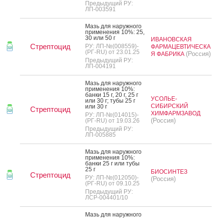
Предыдущий РУ:
ЛП-003591
Мазь для на­руж­но­го
при­мене­ния 10%: 25,
30 или 50 г
ИВАНОВСКАЯ
Стрептоцид
РУ: ЛП-№(008559)-
ФАРМАЦЕВТИЧЕСКА
(РГ-RU) от 23.01.25
(Россия)
Я ФАБРИКА
Предыдущий РУ:
ЛП-004191
Мазь для на­руж­но­го
при­мене­ния 10%:
бан­ки 15 г, 20 г, 25 г
УСОЛЬЕ-
или 30 г; ту­бы 25 г
СИБИРСКИЙ
или 30 г
Стрептоцид
ХИМФАРМЗАВОД
РУ: ЛП-№(014015)-
(Россия)
(РГ-RU) от 19.03.26
Предыдущий РУ:
ЛП-005885
Мазь для на­руж­но­го
при­мене­ния 10%:
бан­ки 25 г или ту­бы
25 г
БИОСИНТЕЗ
Стрептоцид
РУ: ЛП-№(012050)-
(Россия)
(РГ-RU) от 09.10.25
Предыдущий РУ:
ЛСР-004401/10
Мазь для на­руж­но­го