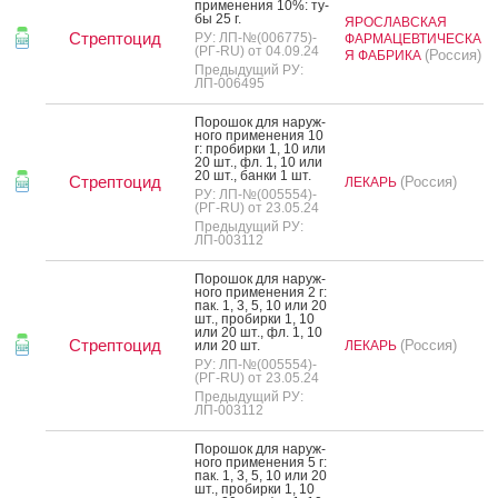
при­мене­ния 10%: ту­
бы 25 г.
ЯРОСЛАВСКАЯ
Стрептоцид
РУ: ЛП-№(006775)-
ФАРМАЦЕВТИЧЕСКА
(РГ-RU) от 04.09.24
(Россия)
Я ФАБРИКА
Предыдущий РУ:
ЛП-006495
По­рошок для на­руж­
но­го при­мене­ния 10
г: про­бир­ки 1, 10 или
20 шт., фл. 1, 10 или
20 шт., бан­ки 1 шт.
Стрептоцид
(Россия)
ЛЕКАРЬ
РУ: ЛП-№(005554)-
(РГ-RU) от 23.05.24
Предыдущий РУ:
ЛП-003112
По­рошок для на­руж­
но­го при­мене­ния 2 г:
пак. 1, 3, 5, 10 или 20
шт., про­бир­ки 1, 10
или 20 шт., фл. 1, 10
Стрептоцид
(Россия)
или 20 шт.
ЛЕКАРЬ
РУ: ЛП-№(005554)-
(РГ-RU) от 23.05.24
Предыдущий РУ:
ЛП-003112
По­рошок для на­руж­
но­го при­мене­ния 5 г:
пак. 1, 3, 5, 10 или 20
шт., про­бир­ки 1, 10