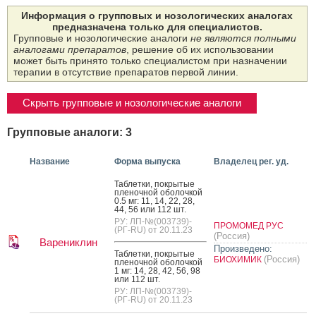
Информация о групповых и нозологических аналогах
предназначена только для специалистов.
Групповые и нозологические аналоги
не являются полными
аналогами препаратов
, решение об их использовании
может быть принято только специалистом при назначении
терапии в отсутствие препаратов первой линии.
Скрыть групповые и нозологические аналоги
Групповые аналоги: 3
Название
Форма выпуска
Владелец рег. уд.
Таб­летки, пок­ры­тые
пле­ноч­ной обо­лоч­кой
0.5 мг: 11, 14, 22, 28,
44, 56 или 112 шт.
РУ: ЛП-№(003739)-
ПРОМОМЕД РУС
(РГ-RU) от 20.11.23
(Россия)
Варениклин
Произведено:
Таб­летки, пок­ры­тые
(Россия)
БИОХИМИК
пле­ноч­ной обо­лоч­кой
1 мг: 14, 28, 42, 56, 98
или 112 шт.
РУ: ЛП-№(003739)-
(РГ-RU) от 20.11.23