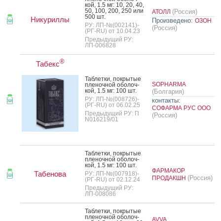
кой, 1.5 мг: 10, 20, 40,
50, 100, 200, 250 или
(Россия)
АТОЛЛ
500 шт.
Никуриллы
Произведено:
ОЗОН
РУ: ЛП-№(002141)-
(Россия)
(РГ-RU) от 10.04.23
Предыдущий РУ:
ЛП-006828
®
Табекс
Таб­летки, пок­ры­тые
SOPHARMA
пле­ноч­ной обо­лоч­
кой, 1.5 мг: 100 шт.
(Болгария)
РУ: ЛП-№(008726)-
контакты:
(РГ-RU) от 06.02.25
СОФАРМА РУС ООО
Предыдущий РУ: П
(Россия)
N016219/01
Таб­летки, пок­ры­тые
пле­ноч­ной обо­лоч­
кой, 1.5 мг: 100 шт.
ФАРМАКОР
Табенова
РУ: ЛП-№(007918)-
(Россия)
ПРОДАКШН
(РГ-RU) от 02.12.24
Предыдущий РУ:
ЛП-008086
Таб­летки, пок­ры­тые
пле­ноч­ной обо­лоч­
AVVA