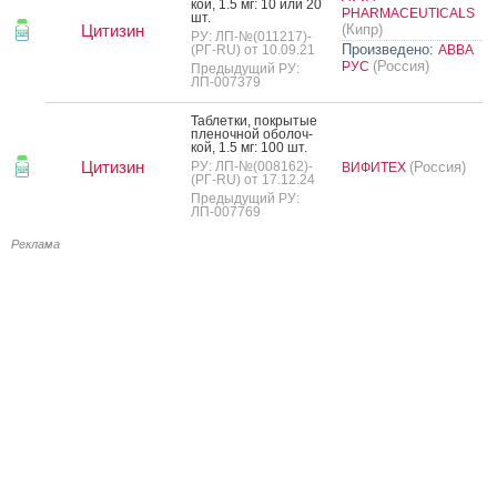
кой, 1.5 мг: 10 или 20
PHARMACEUTICALS
шт.
Цитизин
(Кипр)
РУ: ЛП-№(011217)-
Произведено:
(РГ-RU) от 10.09.21
АВВА
(Россия)
РУС
Предыдущий РУ:
ЛП-007379
Таб­летки, пок­ры­тые
пле­ноч­ной обо­лоч­
кой, 1.5 мг: 100 шт.
Цитизин
РУ: ЛП-№(008162)-
(Россия)
ВИФИТЕХ
(РГ-RU) от 17.12.24
Предыдущий РУ:
ЛП-007769
Реклама