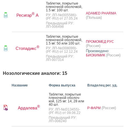
Таб­летки, пок­ры­тые
пле­ноч­ной обо­лоч­кой,
1.5 мг: 100 шт.
ADAMED PHARMA
®
Ресигар
А
РУ: ЛП-№(005586)-
(Польша)
(РГ-RU) от 27.05.24
Предыдущий РУ:
ЛП-006498
Таб­летки, пок­ры­тые
пле­ноч­ной обо­лоч­кой,
ПРОМОМЕД РУС
1.5 мг: 50 или 100 шт.
(Россия)
®
Стопадикс
РУ: ЛП-№(008099)-
Произведено:
(РГ-RU) от 12.12.24
(Россия)
БИОХИМИК
Предыдущий РУ:
ЛП-007314
Нозологические аналоги: 15
Название
Форма выпуска
Владелец рег. уд.
Таб­летки, пок­ры­тые
пле­ноч­ной обо­лоч­
кой, 125 мг: 14, 28 или
40 шт.
®
Ардалева
(Россия)
Р-ФАРМ
РУ: ЛП-№(013455)-
(РГ-RU) от 09.06.22
Предыдущий РУ:
ЛП-008240