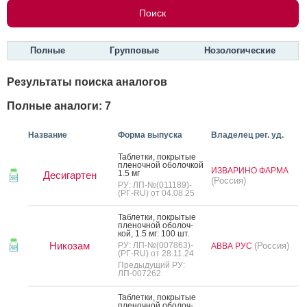
Полные
Групповые
Нозологические
Результаты поиска аналогов
Полные аналоги: 7
Название
Форма выпуска
Владелец рег. уд.
Таб­летки, пок­ры­тые
пле­ноч­ной обо­лоч­кой
ИЗВАРИНО ФАРМА
1.5 мг
Десигартен
(Россия)
РУ: ЛП-№(011189)-
(РГ-RU) от 04.08.25
Таб­летки, пок­ры­тые
пле­ноч­ной обо­лоч­
кой, 1.5 мг: 100 шт.
Никозам
РУ: ЛП-№(007863)-
(Россия)
АВВА РУС
(РГ-RU) от 28.11.24
Предыдущий РУ:
ЛП-007262
Таб­летки, пок­ры­тые
пле­ноч­ной обо­лоч­