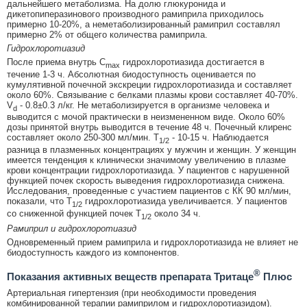
дальнейшего метаболизма. На долю глюкуронида и
дикетопиперазинового производного рамиприла приходилось
примерно 10-20%, а неметаболизированный рамиприл составлял
примерно 2% от общего количества рамиприла.
Гидрохлоротиазид
После приема внутрь C
гидрохлоротиазида достигается в
max
течение 1-3 ч. Абсолютная биодоступность оценивается по
кумулятивной почечной экскреции гидрохлоротиазида и составляет
около 60%. Связывание с белками плазмы крови составляет 40-70%.
V
- 0.8±0.3 л/кг. Не метаболизируется в организме человека и
d
выводится с мочой практически в неизмененном виде. Около 60%
дозы принятой внутрь выводится в течение 48 ч. Почечный клиренс
составляет около 250-300 мл/мин. Т
- 10-15 ч. Наблюдается
1/2
разница в плазменных концентрациях у мужчин и женщин. У женщин
имеется тенденция к клинически значимому увеличению в плазме
крови концентрации гидрохлоротиазида. У пациентов с нарушенной
функцией почек скорость выведения гидрохлоротиазида снижена.
Исследования, проведенные с участием пациентов с КК 90 мл/мин,
показали, что T
гидрохлоротиазида увеличивается. У пациентов
1/2
со сниженной функцией почек T
около 34 ч.
1/2
Рамиприл и гидрохлоротиазид
Одновременный прием рамиприла и гидрохлоротиазида не влияет не
биодоступность каждого из компонентов.
®
Показания активных веществ препарата Тритаце
Плюс
Артериальная гипертензия (при необходимости проведения
комбинированной терапии рамиприлом и гидрохлоротиазидом).