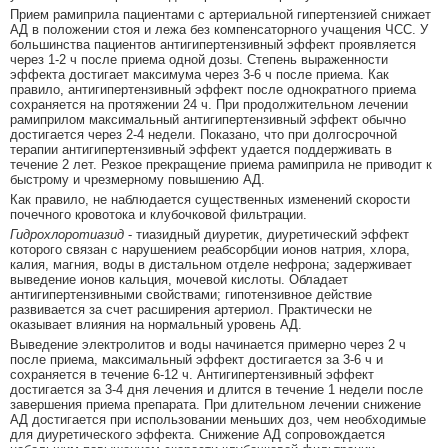
Прием рамиприла пациентами с артериальной гипертензией снижает
АД в положении стоя и лежа без компенсаторного учащения ЧСС. У
большинства пациентов антигипертензивный эффект проявляется
через 1-2 ч после приема одной дозы. Степень выраженности
эффекта достигает максимума через 3-6 ч после приема. Как
правило, антигипертензивный эффект после однократного приема
сохраняется на протяжении 24 ч. При продолжительном лечении
рамиприлом максимальный антигипертензивный эффект обычно
достигается через 2-4 недели. Показано, что при долгосрочной
терапии антигипертензивный эффект удается поддерживать в
течение 2 лет. Резкое прекращение приема рамиприла не приводит к
быстрому и чрезмерному повышению АД.
Как правило, не наблюдается существенных изменений скорости
почечного кровотока и клубочковой фильтрации.
Гидрохлоротиазид
- тиазидный диуретик, диуретический эффект
которого связан с нарушением реабсорбции ионов натрия, хлора,
калия, магния, воды в дистальном отделе нефрона; задерживает
выведение ионов кальция, мочевой кислоты. Обладает
антигипертензивными свойствами; гипотензивное действие
развивается за счет расширения артериол. Практически не
оказывает влияния на нормальный уровень АД.
Выведение электролитов и воды начинается примерно через 2 ч
после приема, максимальный эффект достигается за 3-6 ч и
сохраняется в течение 6-12 ч. Антигипертензивный эффект
достигается за 3-4 дня лечения и длится в течение 1 недели после
завершения приема препарата. При длительном лечении снижение
АД достигается при использовании меньших доз, чем необходимые
для диуретического эффекта. Снижение АД сопровождается