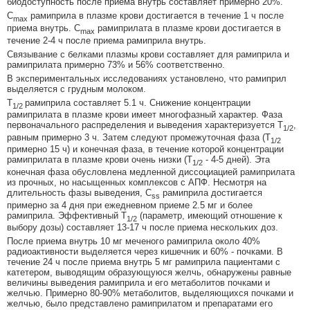
биодоступность после приема внутрь составляет примерно 20%.
C
рамиприла в плазме крови достигается в течение 1 ч после
max
приема внутрь. C
рамиприлата в плазме крови достигается в
max
течение 2-4 ч после приема рамиприла внутрь.
Связывание с белками плазмы крови составляет для рамиприла и
рамиприлата примерно 73% и 56% соответственно.
В экспериментальных исследованиях установлено, что рамиприл
выделяется с грудным молоком.
Т
рамиприла составляет 5.1 ч. Снижение концентрации
1/2
рамиприлата в плазме крови имеет многофазный характер. Фаза
первоначального распределения и выведения характеризуется Т
,
1/2
равным примерно 3 ч. Затем следуют промежуточная фаза (Т
1/2
примерно 15 ч) и конечная фаза, в течение которой концентрации
рамиприлата в плазме крови очень низки (Т
- 4-5 дней). Эта
1/2
конечная фаза обусловлена медленной диссоциацией рамиприлата
из прочных, но насыщенных комплексов с АПФ. Несмотря на
длительность фазы выведения, C
рамиприла достигается
ss
примерно за 4 дня при ежедневном приеме 2.5 мг и более
рамиприла. Эффективный Т
(параметр, имеющий отношение к
1/2
выбору дозы) составляет 13-17 ч после приема нескольких доз.
После приема внутрь 10 мг меченого рамиприла около 40%
радиоактивности выделяется через кишечник и 60% - почками. В
течение 24 ч после приема внутрь 5 мг рамиприла пациентами с
катетером, выводящим образующуюся желчь, обнаружены равные
величины выведения рамиприла и его метаболитов почками и
желчью. Примерно 80-90% метаболитов, выделяющихся почками и
желчью, было представлено рамиприлатом и препаратами его