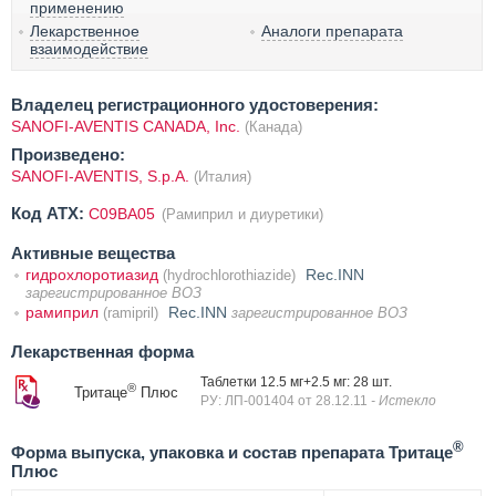
применению
Лекарственное
Аналоги препарата
взаимодействие
Владелец регистрационного удостоверения:
SANOFI-AVENTIS CANADA, Inc.
(Канада)
Произведено:
SANOFI-AVENTIS, S.p.A.
(Италия)
Код ATX:
C09BA05
(Рамиприл и диуретики)
Активные вещества
гидрохлоротиазид
Rec.INN
(hydrochlorothiazide)
зарегистрированное ВОЗ
рамиприл
Rec.INN
(ramipril)
зарегистрированное ВОЗ
Лекарственная форма
Таблетки 12.5 мг+2.5 мг: 28 шт.
®
Тритаце
Плюс
РУ: ЛП-001404 от 28.12.11
- Истекло
®
Форма выпуска, упаковка и состав препарата Тритаце
Плюс