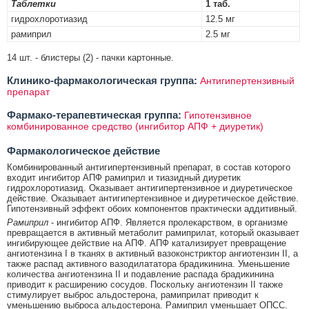
Таблетки
1 таб.
гидрохлоротиазид
12.5 мг
рамиприл
2.5 мг
14 шт. - блистеры (2) - пачки картонные.
Клинико-фармакологическая группа:
Антигипертензивный
препарат
Фармако-терапевтическая группа:
Гипотензивное
комбинированное средство (ингибитор АПФ + диуретик)
Фармакологическое действие
Комбинированный антигипертензивный препарат, в состав которого
входит ингибитор АПФ рамиприл и тиазидный диуретик
гидрохлоротиазид. Оказывает антигипертензивное и диуретическое
действие. Оказывает антигипертензивное и диуретическое действие.
Гипотензивный эффект обоих компонентов практически аддитивный.
Рамиприл
- ингибитор АПФ. Является пролекарством, в организме
превращается в активный метаболит рамиприлат, который оказывает
ингибирующее действие на АПФ. АПФ катализирует превращение
ангиотензина I в тканях в активный вазоконстриктор ангиотензин II, а
также распад активного вазодилататора брадикинина. Уменьшение
количества ангиотензина II и подавление распада брадикинина
приводит к расширению сосудов. Поскольку ангиотензин II также
стимулирует выброс альдостерона, рамиприлат приводит к
уменьшению выброса альдостерона. Рамиприл уменьшает ОПСС.