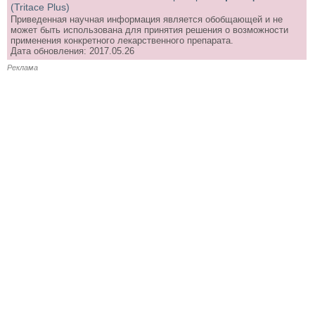
(Tritace Plus)
Приведенная научная информация является обобщающей и не
может быть использована для принятия решения о возможности
применения конкретного лекарственного препарата.
Дата обновления: 2017.05.26
Реклама