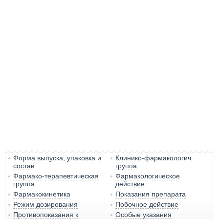
Форма выпуска, упаковка и
Клинико-фармакологич.
состав
группа
Фармако-терапевтическая
Фармакологическое
группа
действие
Фармакокинетика
Показания препарата
Режим дозирования
Побочное действие
Противопоказания к
Особые указания