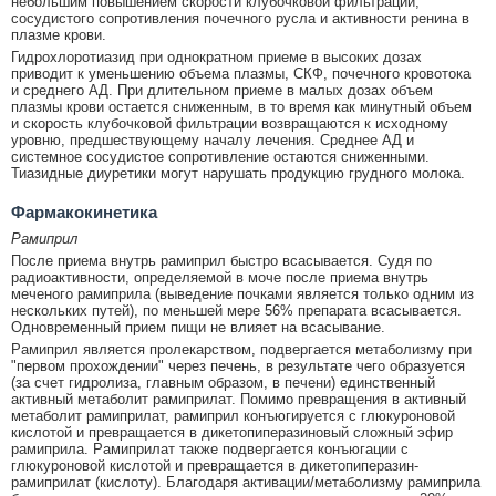
небольшим повышением скорости клубочковой фильтрации,
сосудистого сопротивления почечного русла и активности ренина в
плазме крови.
Гидрохлоротиазид при однократном приеме в высоких дозах
приводит к уменьшению объема плазмы, СКФ, почечного кровотока
и среднего АД. При длительном приеме в малых дозах объем
плазмы крови остается сниженным, в то время как минутный объем
и скорость клубочковой фильтрации возвращаются к исходному
уровню, предшествующему началу лечения. Среднее АД и
системное сосудистое сопротивление остаются сниженными.
Тиазидные диуретики могут нарушать продукцию грудного молока.
Фармакокинетика
Рамиприл
После приема внутрь рамиприл быстро всасывается. Судя по
радиоактивности, определяемой в моче после приема внутрь
меченого рамиприла (выведение почками является только одним из
нескольких путей), по меньшей мере 56% препарата всасывается.
Одновременный прием пищи не влияет на всасывание.
Рамиприл является пролекарством, подвергается метаболизму при
"первом прохождении" через печень, в результате чего образуется
(за счет гидролиза, главным образом, в печени) единственный
активный метаболит рамиприлат. Помимо превращения в активный
метаболит рамиприлат, рамиприл конъюгируется с глюкуроновой
кислотой и превращается в дикетопиперазиновый сложный эфир
рамиприла. Рамиприлат также подвергается конъюгации с
глюкуроновой кислотой и превращается в дикетопиперазин-
рамиприлат (кислоту). Благодаря активации/метаболизму рамиприла