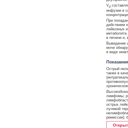
V
составляе
d
инфузии в с
концентраци
При попадан
действием н
лейкозных и
метаболита 
в печени и, 
Выведение ц
моче обнару
в виде неак
Показания
Острый нели
также в кач
(интратекал
противоопух
хроническом
Высокодозн
лимфомы; р
лимфобластн
острых лейк
лучевой тер
нелимфоблас
ремиссии); 
Открыт