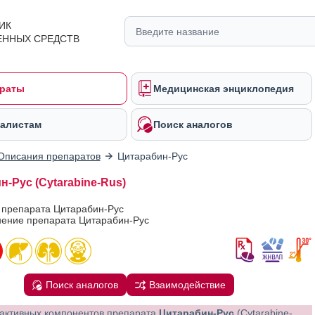
ИК
ЕННЫХ СРЕДСТВ
раты
Медицинская энциклопедия
алистам
Поиск аналогов
Описания препаратов
Цитарабин-Рус
-Рус (Cytarabine-Rus)
 препарата Цитарабин-Рус
ение препарата Цитарабин-Рус
Поиск аналогов
Взаимодействие
активных компонентов препарата
Цитарабин-Рус
(Cytarabine-