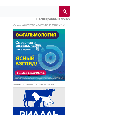
Расширенный поиск
Реклама. НАО "СЕВЕРНАЯ ЗВЕЗДА", ИНН 772
0185196
Реклама. АО "Видаль Рус", ИНН 772
8043605