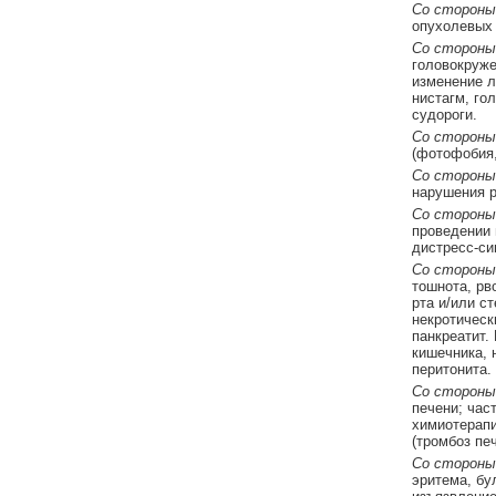
Со стороны
опухолевых 
Со стороны
головокруже
изменение л
нистагм, го
судороги.
Со стороны 
(фотофобия,
Со стороны
нарушения р
Со стороны
проведении 
дистресс-си
Со стороны
тошнота, рв
рта и/или с
некротическ
панкреатит.
кишечника, 
перитонита.
Со стороны
печени; час
химиотерапи
(тромбоз пе
Со стороны
эритема, бу