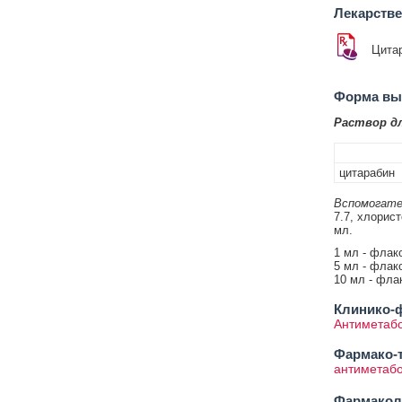
Лекарств
Цита
Форма вып
Раствор д
цитарабин
Вспомогате
7.7, хлорист
мл.
1 мл - флако
5 мл - флако
10 мл - флак
Клинико-ф
Антиметаб
Фармако-т
антиметабо
Фармакол