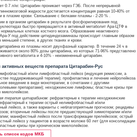
т 0.7 л/кг. Цитарабин проникает через ГЭБ. После непрерывной
пинномозговой жидкости достигается концентрация равная 10-40% от
и в плазме крови. Связывание с белками плазмы - 2-20 % .
ии в организм цитарабин в результате фосфорилирования под
уклеотидаз быстро превращается в активный метаболит Ара-ЦТФ в
 нормальных клетках костного мозга. Образование неактивного
Ара-У под действием цитидиндезаминазы происходит главным образом
в меньшей степени, в других тканях и крови.
итарабина из плазмы носит двухфазный характер. В течение 24 ч в
живается около 80% дозы цитарабина, из которых 71-96% представлено
тивного метаболита и 4-10% - неизмененный цитарабин.
 активных веществ препарата Цитарабин-Рус
мфобластный и/или лимфобластный лейкоз (индукция ремиссии, а
естве поддерживающей терапии); профилактика и лечение нейролейкоза
ьное введение в виде монотерапии; в сочетании с другими
олевыми препаратами); неходжкинские лимфомы; бластные кризы при
 миелолейкозе.
ая терапия цитарабином:
рефрактерные к терапии неходжкинские
ефрактерный к терапии острый нелимфобластный и/или
ый лейкоз, а также варианты с неблагоприятным прогнозом; рецидивы
озов; вторичные лейкозы после предшествующей химиотерапии и/или
апии; манифестный лейкоз после трансформации прелейкозов; острый
тный лейкоз у пациентов в возрасте моложе 60 лет (для консолидации
бластные кризы при хроническом миелолейкозе.
ь список кодов МКБ