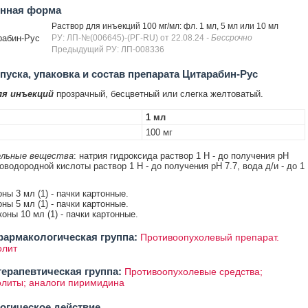
енная форма
Раствор для инъекций 100 мг/мл: фл. 1 мл, 5 мл или 10 мл
рабин-Рус
РУ: ЛП-№(006645)-(РГ-RU) от 22.08.24
- Бессрочно
Предыдущий РУ: ЛП-008336
уска, упаковка и состав препарата Цитарабин-Рус
ля инъекций
прозрачный, бесцветный или слегка желтоватый.
1 мл
100 мг
льные вещества
: натрия гидроксида раствор 1 Н - до получения pH
оводородной кислоты раствор 1 Н - до получения pH 7.7, вода д/и - до 1
ны 3 мл (1) - пачки картонные.
ны 5 мл (1) - пачки картонные.
оны 10 мл (1) - пачки картонные.
армакологическая группа:
Противоопухолевый препарат.
олит
ерапевтическая группа:
Противоопухолевые средства;
литы; аналоги пиримидина
огическое действие