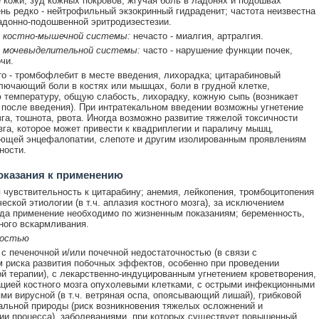
 кожи, зуд кожных покровов, жгучая боль в ладонях и подошвах
ень редко - нейтрофильный экзокринный гидраденит; частота неизвестна
адонно-подошвенной эритродизестезии.
 костно-мышечной системы:
нечасто - миалгия, артралгия.
 мочевыделительной системы:
часто - нарушение функции почек,
чи.
о - тромбофлебит в месте введения, лихорадка; цитарабиновый
лючающий боли в костях или мышцах, боли в грудной клетке,
температуру, общую слабость, лихорадку, кожную сыпь (возникает
ч после введения). При интратекальном введении возможны угнетение
зга, тошнота, рвота. Иногда возможно развитие тяжелой токсичности
зга, которое может привести к квадриплегии и параличу мышц,
ющей энцефалопатии, слепоте и другим изолированным проявлениям
ности.
оказания к применению
чувствительность к цитарабину; анемия, лейкопения, тромбоцитопения
еской этиологии (в т.ч. аплазия костного мозга), за исключением
гда применение необходимо по жизненным показаниям; беременность,
ного вскармливания.
ностью
 с печеночной и/или почечной недостаточностью (в связи с
 риска развития побочных эффектов, особенно при проведении
й терапии), с лекарственно-индуцированным угнетением кроветворения,
цией костного мозга опухолевыми клетками, с острыми инфекционными
ми вирусной (в т.ч. ветряная оспа, опоясывающий лишай), грибковой
альной природы (риск возникновения тяжелых осложнений и
ии процесса), заболеваниями, при которых существует повышенный