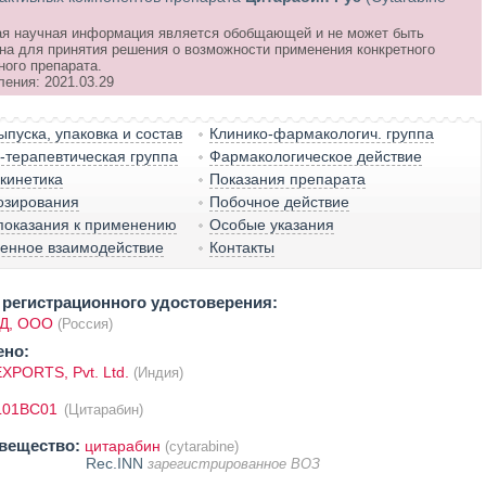
я научная информация является обобщающей и не может быть
на для принятия решения о возможности применения конкретного
ного препарата.
ления: 2021.03.29
пуска, упаковка и состав
Клинико-фармакологич. группа
терапевтическая группа
Фармакологическое действие
кинетика
Показания препарата
озирования
Побочное действие
показания к применению
Особые указания
венное взаимодействие
Контакты
регистрационного удостоверения:
Д, ООО
(Россия)
ено:
XPORTS, Pvt. Ltd.
(Индия)
L01BC01
(Цитарабин)
вещество:
цитарабин
(cytarabine)
Rec.INN
зарегистрированное ВОЗ