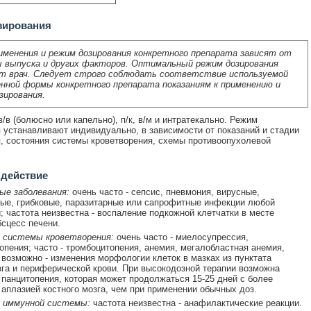
зирования
именения и режим дозирования конкретного препарата зависят от
 выпуска и других факторов. Оптимальный режим дозирования
т врач. Следует строго соблюдать соответствие используемой
нной формы конкретного препарата показаниям к применению и
зирования.
/в (болюсно или капельно), п/к, в/м и интратекально. Режим
 устанавливают индивидуально, в зависимости от показаний и стадии
, состояния системы кроветворения, схемы противоопухолевой
 действие
ые заболевания:
очень часто - сепсис, пневмония, вирусные,
ые, грибковые, паразитарные или сапрофитные инфекции любой
; частота неизвестна - воспаление подкожной клетчатки в месте
бсцесс печени.
 системы кроветворения:
очень часто - миелосупрессия,
опения; часто - тромбоцитопения, анемия, мегалобластная анемия,
 возможно - изменения морфологии клеток в мазках из пунктата
зга и периферической крови. При высокодозной терапии возможна
панцитопения, которая может продолжаться 15-25 дней с более
аплазией костного мозга, чем при применении обычных доз.
 иммунной системы:
частота неизвестна - анафилактические реакции.