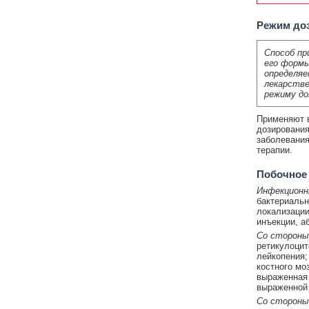
Режим до
Способ пр
его формы
определяе
лекарстве
режиму до
Применяют в
дозирования
заболевания
терапии.
Побочное
Инфекционн
бактериальн
локализации
инъекции, а
Со стороны
ретикулоцит
лейкопения;
костного мо
выраженная 
выраженной 
Со стороны