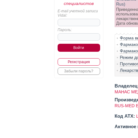
специалистов
Rus)
Приведенна
E-mail учетной записи
использова
Vidal:
лекарствен
Дата обнов
Пароль:
Форма вы
Фармако-
Фармако
Режим д
Регистрация
Противо
Лекарст
Забыли пароль?
Владелец 
МАНАС МЕ
Произвед
RUS-MED E
Код ATX:
Активное 