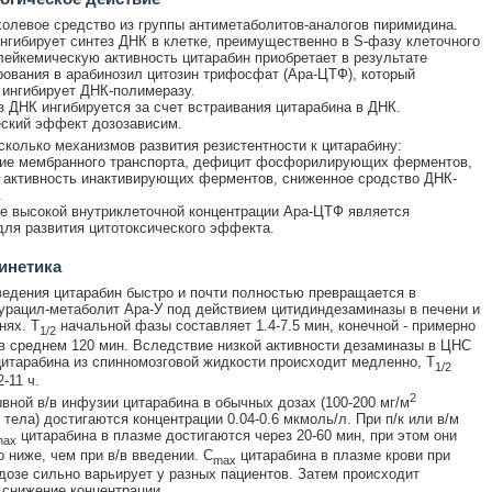
олевое средство из группы антиметаболитов-аналогов пиримидина.
нгибирует синтез ДНК в клетке, преимущественно в S-фазу клеточного
лейкемическую активность цитарабин приобретает в результате
вания в арабинозил цитозин трифосфат (Ара-ЦТФ), который
 ингибирует ДНК-полимеразу.
з ДНК ингибируется за счет встраивания цитарабина в ДНК.
ский эффект дозозависим.
сколько механизмов развития резистентности к цитарабину:
ние мембранного транспорта, дефицит фосфорилирующих ферментов,
активность инактивирующих ферментов, сниженное сродство ДНК-
.
 высокой внутриклеточной концентрации Ара-ЦТФ является
я развития цитотоксического эффекта.
инетика
ведения цитарабин быстро и почти полностью превращается в
урацил-метаболит Ара-У под действием цитидиндезаминазы в печени и
нях. T
начальной фазы составляет 1.4-7.5 мин, конечной - примерно
1/2
 в среднем 120 мин. Вследствие низкой активности дезаминазы в ЦНС
итарабина из спинномозговой жидкости происходит медленно, T
1/2
-11 ч.
2
вной в/в инфузии цитарабина в обычных дозах (100-200 мг/м
 тела) достигаются концентрации 0.04-0.6 мкмоль/л. При п/к или в/м
цитарабина в плазме достигаются через 20-60 мин, при этом они
max
 ниже, чем при в/в введении. C
цитарабина в плазме крови при
max
дозе сильно варьирует у разных пациентов. Затем происходит
снижение концентрации.