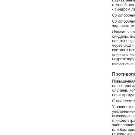
изъязвление
ступней; оч
- синдром л
Со стороны
Со стороны
задержка мо
Прочие:
част
синдром, вк
повышенную 
через 6-12 
костного мо
спинного мо
некротизиру
нейротоксич
Противоп
Повышенная 
не онкологич
случаев, ко
период груд
С осторож
У пациентов
увеличением
высокодозно
с инфильтра
заболевания
или бактери
генерализац