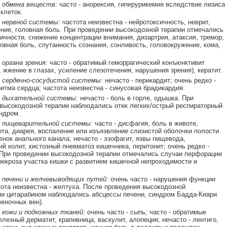
 обмена веществ:
часто - анорексия, гиперурикемия вследствие лизиса
клеток.
 нервной системы:
частота неизвестна - нейротоксичность, неврит,
ние, головная боль. При проведении высокодозной терапии отмечались
ичности, снижение концентрации внимания, дизартрия, атаксия, тремор,
ловная боль, спутанность сознания, сонливость, головокружение, кома,
органа зрения:
часто - обратимый геморрагический конъюнктивит
 жжение в глазах, усиление слезотечения, нарушения зрения), кератит.
 сердечно-сосудистой системы:
нечасто - перикардит; очень редко -
итма сердца; частота неизвестна - синусовая брадикардия.
 дыхательной системы:
нечасто - боль в горле, одышка. При
высокодозной терапии наблюдались отек легких/острый респираторный
ндром.
 пищеварительной системы:
часто - дисфагия, боль в животе,
ота, диарея, воспаление или изъязвление слизистой оболочки полости
тенок анального канала; нечасто - эзофагит, язвы пищевода,
ий колит, кистозный пневматоз кишечника, перитонит; очень редко -
 При проведении высокодозной терапии отмечались случаи перфорации
некроза участка кишки с развитием кишечной непроходимости и
 печени и желчевыводящих путей:
очень часто - нарушения функции
тота неизвестна - желтуха. После проведения высокодозной
и цитарабином наблюдались абсцессы печени, синдром Бадда-Киари
ченочных вен).
 кожи и подкожных тканей:
очень часто - сыпь; часто - обратимые
ллезный дерматит, крапивница, васкулит, алопеция; нечасто - лентиго,