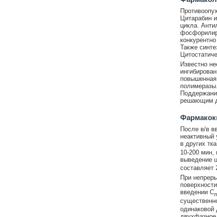
Противоопух
Цитарабин и
цикла. Анти
фосфорилиро
конкурентно
Также синте
Цитостатиче
Известно не
ингибирова
повышенная 
полимеразы
Поддержание
решающим дл
Фармакок
После в/в в
неактивный 
в других тка
10-200 мин,
выведение ц
составляет 2
При непреры
поверхности
введении C
существенно
одинаковой 
двухфазное 