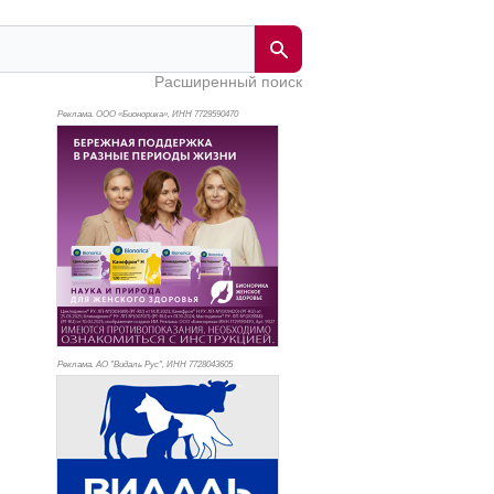
Расширенный поиск
Реклама. ООО «Бионорика», ИНН 772
9590470
Реклама. АО "Видаль Рус", ИНН 772
8043605