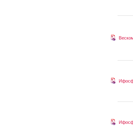
Веско
Ифосф
Ифосф