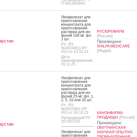
П N015839/01
Ли­офи­лизат для
при­готов­ле­ния
кон­цен­тра­та для
при­готов­ле­ния
РУСЮРОФАРМ
рас­тво­ра для ин­
фу­зий 100 мг: фл.
(Россия)
1 шт.
мустин
Произведено:
РУ: ЛП-
SHILPA MEDICARE
№(003481)-(РГ-
(Индия)
RU) от 23.10.23
Дата
переоформления:
05.11.25
Ли­офи­лизат для
при­готов­ле­ния
кон­цен­тра­та для
при­готов­ле­ния
рас­тво­ра для ин­
фу­зий 25 мг: фл. 1,
2, 5, 10 или 20 шт.
РУ: ЛП-
№(003360)-(РГ-
RU) от 06.10.23
КАНОНФАРМА
(Россия)
ПРОДАКШН
Предыдущий РУ:
ЛП-007425
Произведено:
мустин
ОМУТНИНСКАЯ
Ли­офи­лизат для
НАУЧНАЯ ОПЫТНО-
при­готов­ле­ния
ПРОМЫШЛЕННАЯ