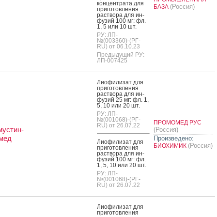
кон­цен­тра­та для
(Россия)
БАЗА
при­готов­ле­ния
рас­тво­ра для ин­
фу­зий 100 мг: фл.
1, 5 или 10 шт.
РУ: ЛП-
№(003360)-(РГ-
RU) от 06.10.23
Предыдущий РУ:
ЛП-007425
Ли­офи­лизат для
при­готов­ле­ния
рас­тво­ра для ин­
фу­зий 25 мг: фл. 1,
5, 10 или 20 шт.
РУ: ЛП-
№(001068)-(РГ-
ПРОМОМЕД РУС
RU) от 26.07.22
устин-
(Россия)
мед
Произведено:
Ли­офи­лизат для
(Россия)
БИОХИМИК
при­готов­ле­ния
рас­тво­ра для ин­
фу­зий 100 мг: фл.
1, 5, 10 или 20 шт.
РУ: ЛП-
№(001068)-(РГ-
RU) от 26.07.22
Ли­офи­лизат для
при­готов­ле­ния