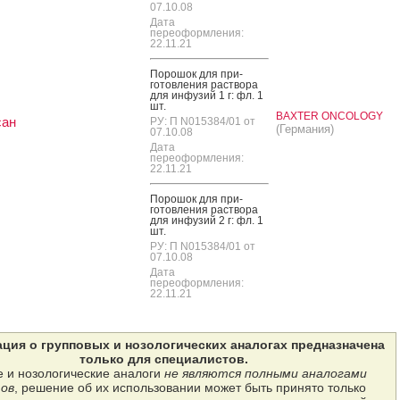
07.10.08
Дата
переоформления:
22.11.21
По­рошок для при­
готов­ле­ния рас­тво­ра
для ин­фу­зий 1 г: фл. 1
шт.
BAXTER ONCOLOGY
сан
РУ: П N015384/01 от
(Германия)
07.10.08
Дата
переоформления:
22.11.21
По­рошок для при­
готов­ле­ния рас­тво­ра
для ин­фу­зий 2 г: фл. 1
шт.
РУ: П N015384/01 от
07.10.08
Дата
переоформления:
22.11.21
ция о групповых и нозологических аналогах предназначена
только для специалистов.
 и нозологические аналоги
не являются полными аналогами
ов
, решение об их использовании может быть принято только