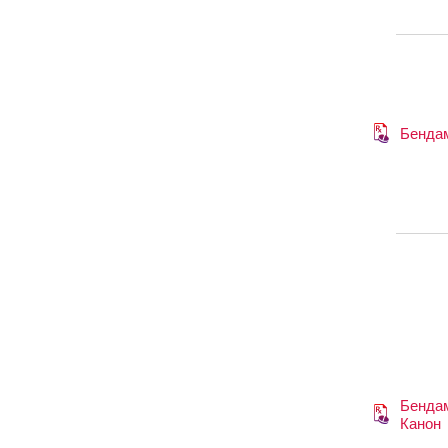
Бенда
Бенда
Канон