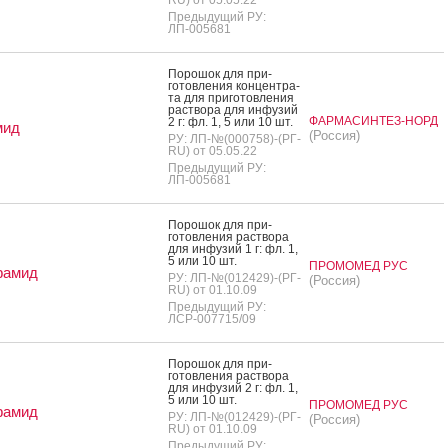
Предыдущий РУ:
ЛП-005681
По­рошок для при­
готов­ле­ния кон­цен­тра­
та для при­готов­ле­ния
рас­тво­ра для ин­фу­зий
ФАРМАСИНТЕЗ-НОРД
2 г: фл. 1, 5 или 10 шт.
мид
(Россия)
РУ: ЛП-№(000758)-(РГ-
RU) от 05.05.22
Предыдущий РУ:
ЛП-005681
По­рошок для при­
готов­ле­ния рас­тво­ра
для ин­фу­зий 1 г: фл. 1,
5 или 10 шт.
ПРОМОМЕД РУС
амид
РУ: ЛП-№(012429)-(РГ-
(Россия)
RU) от 01.10.09
Предыдущий РУ:
ЛСР-007715/09
По­рошок для при­
готов­ле­ния рас­тво­ра
для ин­фу­зий 2 г: фл. 1,
5 или 10 шт.
ПРОМОМЕД РУС
амид
РУ: ЛП-№(012429)-(РГ-
(Россия)
RU) от 01.10.09
Предыдущий РУ: