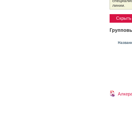
специалис
линии.
Скрыть 
Групповы
Назван
Алкер