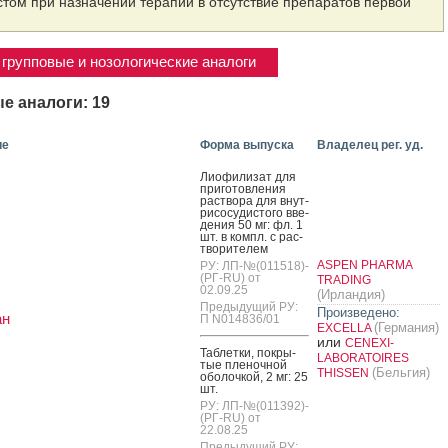
том при назначении терапии в отсутствие препаратов первой
групповые и нозологические аналоги
е аналоги: 19
ие
Форма выпуска
Владелец рег. уд.
Ли­офи­лизат для
при­готов­ле­ния
рас­тво­ра для внут­
ри­сосу­дис­то­го вве­
дения 50 мг: фл. 1
шт. в компл. с рас­
тво­рите­лем
ASPEN PHARMA
РУ: ЛП-№(011518)-
(РГ-RU) от
TRADING
02.09.25
(Ирландия)
Предыдущий РУ:
Произведено:
ан
П N014836/01
(Германия)
EXCELLA
или
CENEXI-
Таб­летки, пок­ры­
LABORATOIRES
тые пле­ноч­ной
(Бельгия)
THISSEN
обо­лоч­кой, 2 мг: 25
шт.
РУ: ЛП-№(011392)-
(РГ-RU) от
22.08.25
Предыдущий РУ: