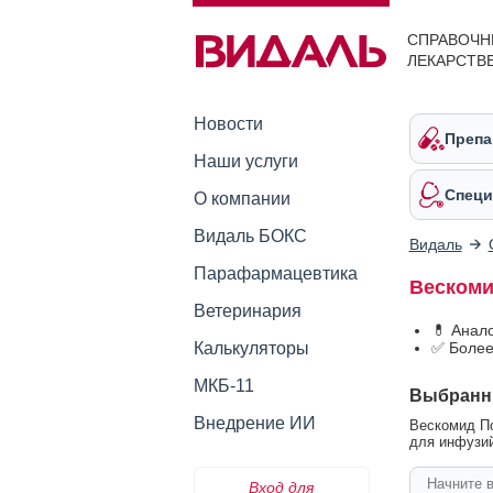
СПРАВОЧН
ЛЕКАРСТВ
Новости
Препа
Наши услуги
Специ
О компании
Видаль БОКС
Видаль
Парафармацевтика
Вескоми
Ветеринария
💊 Анал
Калькуляторы
✅ Более
МКБ-11
Выбранн
Внедрение ИИ
Вескомид По
для инфузий 
Вход для