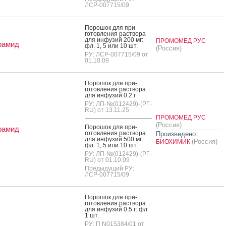
ЛСР-007715/09
По­рошок для при­
готов­ле­ния рас­тво­ра
для ин­фу­зий 200 мг:
ПРОМОМЕД РУС
амид
фл. 1, 5 или 10 шт.
(Россия)
РУ: ЛСР-007715/09 от
01.10.09
По­рошок для при­
готов­ле­ния рас­тво­ра
для ин­фу­зий 0.2 г
РУ: ЛП-№(012429)-(РГ-
RU) от 13.11.25
ПРОМОМЕД РУС
(Россия)
По­рошок для при­
амид
готов­ле­ния рас­тво­ра
Произведено:
для ин­фу­зий 500 мг:
(Россия)
БИОХИМИК
фл. 1, 5 или 10 шт.
РУ: ЛП-№(012429)-(РГ-
RU) от 01.10.09
Предыдущий РУ:
ЛСР-007715/09
По­рошок для при­
готов­ле­ния рас­тво­ра
для ин­фу­зий 0.5 г: фл.
1 шт.
РУ: П N015384/01 от