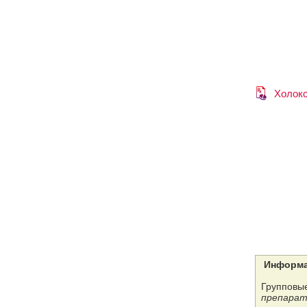
Холок
Информа
Групповые
препарат