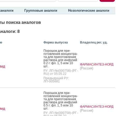
аналоги
Групповые аналоги
Нозологические аналоги
ты поиска аналогов
налоги: 8
ие
Форма выпуска
Владелец рег. уд.
По­рошок для при­
готов­ле­ния кон­цен­тра­
та для при­готов­ле­ния
рас­тво­ра для ин­фу­зий
0.2 г: фл. 1, 5 или 10
ФАРМАСИНТЕЗ-НОРД
мид
шт.
(Россия)
РУ: ЛП-№(000758)-(РГ-
RU) от 05.05.22
Предыдущий РУ:
ЛП-005681
По­рошок для при­
готов­ле­ния кон­цен­тра­
та для при­готов­ле­ния
рас­тво­ра для ин­фу­зий
0.5 г: фл. 1, 5 или 10
ФАРМАСИНТЕЗ-НОРД
мид
шт.
(Россия)
РУ: ЛП-№(000758)-(РГ-
RU) от 05.05.22