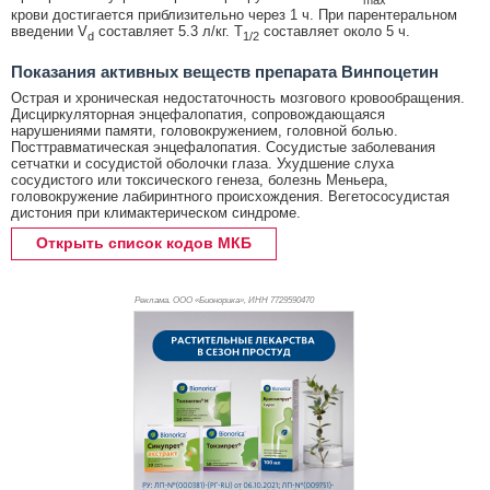
крови достигается приблизительно через 1 ч. При парентеральном
введении V
составляет 5.3 л/кг. T
составляет около 5 ч.
d
1/2
Показания активных веществ препарата Винпоцетин
Острая и хроническая недостаточность мозгового кровообращения.
Дисциркуляторная энцефалопатия, сопровождающаяся
нарушениями памяти, головокружением, головной болью.
Посттравматическая энцефалопатия. Сосудистые заболевания
сетчатки и сосудистой оболочки глаза. Ухудшение слуха
сосудистого или токсического генеза, болезнь Меньера,
головокружение лабиринтного происхождения. Вегетососудистая
дистония при климактерическом синдроме.
Открыть список кодов МКБ
Реклама. ООО «Бионорика», ИНН 772
9590470