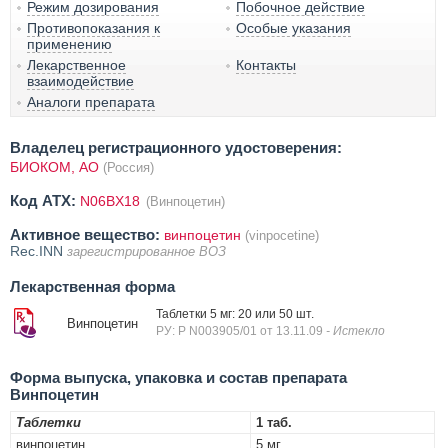
Режим дозирования
Побочное действие
Противопоказания к
Особые указания
применению
Лекарственное
Контакты
взаимодействие
Аналоги препарата
Владелец регистрационного удостоверения:
БИОКОМ, АО
(Россия)
Код ATX:
N06BX18
(Винпоцетин)
Активное вещество:
винпоцетин
(vinpocetine)
Rec.INN
зарегистрированное ВОЗ
Лекарственная форма
Таблетки 5 мг: 20 или 50 шт.
Винпоцетин
РУ: Р N003905/01 от 13.11.09
- Истекло
Форма выпуска, упаковка и состав препарата
Винпоцетин
Таблетки
1 таб.
винпоцетин
5 мг