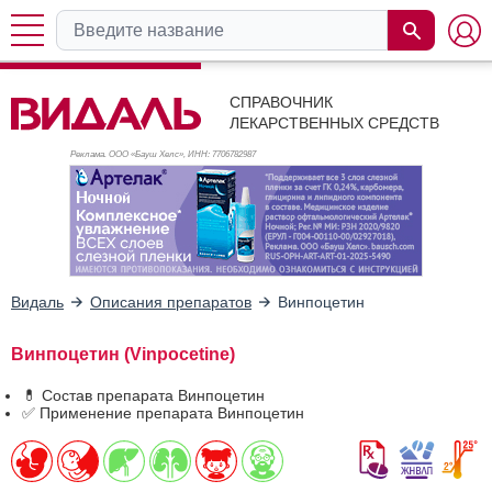
СПРАВОЧНИК
ЛЕКАРСТВЕННЫХ СРЕДСТВ
Реклама. ООО «Бауш Хелс», ИНН: 770
6782987
Видаль
Описания препаратов
Винпоцетин
Винпоцетин (Vinpocetine)
💊 Состав препарата Винпоцетин
✅ Применение препарата Винпоцетин