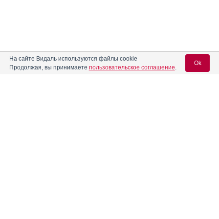
На сайте Видаль используются файлы cookie
Ok
Продолжая, вы принимаете
пользовательское соглашение
.
Содержание
Вход для специалистов
E-mail учетной записи Vidal:
Форма выпуска, упаковка и состав
Клинико-фармакологич. группа
Пароль:
Фармако-терапевтическая группа
Фармакологическое действие
Фармакокинетика
Показания препарата