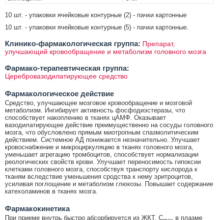
10 шт. - упаковки ячейковые контурные (2) - пачки картонные
10 шт. - упаковки ячейковые контурные (5) - пачки картонные.
Клинико-фармакологическая группа:
Препарат,
улучшающий кровообращение и метаболизм головного мозга
Фармако-терапевтическая группа:
Церебровазодилатирующее средство
Фармакологическое действие
Средство, улучшающее мозговое кровообращение и мозговой
метаболизм. Ингибирует активность фосфодиэстеразы, что
способствует накоплению в тканях цАМФ. Оказывает
вазодилатирующее действие преимущественно на сосуды головного
мозга, что обусловлено прямым миотропным спазмолитическим
действием. Системное АД понижается незначительно. Улучшает
кровоснабжение и микроциркуляцию в тканях головного мозга,
уменьшает агрегацию тромбоцитов, способствует нормализации
реологических свойств крови. Улучшает переносимость гипоксии
клетками головного мозга, способствуя транспорту кислорода к
тканям вследствие уменьшения сродства к нему эритроцитов,
усиливая поглощение и метаболизм глюкозы. Повышает содержание
катехоламинов в тканях мозга.
Фармакокинетика
При приеме внутрь быстро абсорбируется из ЖКТ. C
в плазме
max