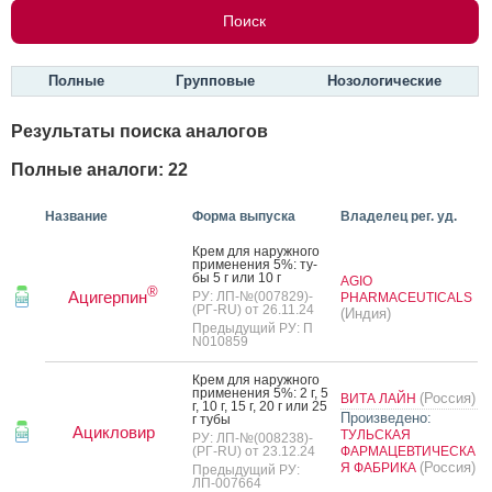
Полные
Групповые
Нозологические
Результаты поиска аналогов
Полные аналоги: 22
Название
Форма выпуска
Владелец рег. уд.
Крем для на­руж­но­го
при­мене­ния 5%: ту­
бы 5 г или 10 г
AGIO
®
Ацигерпин
РУ: ЛП-№(007829)-
PHARMACEUTICALS
(РГ-RU) от 26.11.24
(Индия)
Предыдущий РУ: П
N010859
Крем для на­руж­но­го
при­мене­ния 5%: 2 г, 5
(Россия)
ВИТА ЛАЙН
г, 10 г, 15 г, 20 г или 25
Произведено:
г ту­бы
Ацикловир
ТУЛЬСКАЯ
РУ: ЛП-№(008238)-
(РГ-RU) от 23.12.24
ФАРМАЦЕВТИЧЕСКА
(Россия)
Я ФАБРИКА
Предыдущий РУ:
ЛП-007664