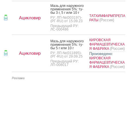
Мазь для на­руж­но­го
при­мене­ния 5%: ту­
бы 3 г, 5 г или 10 г
ТАТХИМФАРМПРЕПА
Ацикловир
РУ: ЛП-№(003197)-
(Россия)
РАТЫ
(РГ-RU) от 15.09.23
Предыдущий РУ:
ЛС-000486
КИРОВСКАЯ
Мазь для на­руж­но­го
ФАРМАЦЕВТИЧЕСКА
при­мене­ния 5%: ту­
бы 5 г или 10 г
(Россия)
Я ФАБРИКА
Ацикловир
РУ: ЛП-№(011895)-
Произведено:
(РГ-RU) от 29.09.25
КИРОВСКАЯ
Предыдущий РУ:
ФАРМАЦЕВТИЧЕСКА
ЛП-008017
(Россия)
Я ФАБРИКА
Реклама