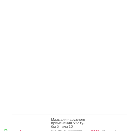
Мазь для на­руж­но­го
при­мене­ния 5%: ту­
бы 5 г или 10 г