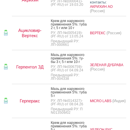
РУ: ЛП-№(000041)-
контакты:
(РГ-RU) от 19.03.20
АКРИХИН АО
(Россия)
Крем для на­руж­но­го
при­мене­ния 5%: ту­ба
2 г, 5 г или 10 г
Ацикловир-
РУ: ЛП-№(005419)-
(Россия)
ВЕРТЕКС
Вертекс
(РГ-RU) от 13.05.24
Предыдущий РУ:
ЛП-000661
Мазь для на­руж­но­го
при­мене­ния 5%: ту­
бы 3 г, 5 г или 10 г
ЗЕЛЕНАЯ ДУБРАВА
Герпентол ЗД
РУ: ЛП-№(006759)-
(Россия)
(РГ-RU) от 04.09.24
Предыдущий РУ:
ЛП-004338
Мазь для на­руж­но­го
при­мене­ния 5%: ту­ба
5 г
Герперакс
РУ: ЛП-№(014327)-
(Индия)
MICRO LABS
(РГ-RU) от 08.04.26
Предыдущий РУ: П
N013509/02
Крем для на­руж­но­го
при­мене­ния 5%: ту­ба
5 г
ХЕЛЕОН РУС