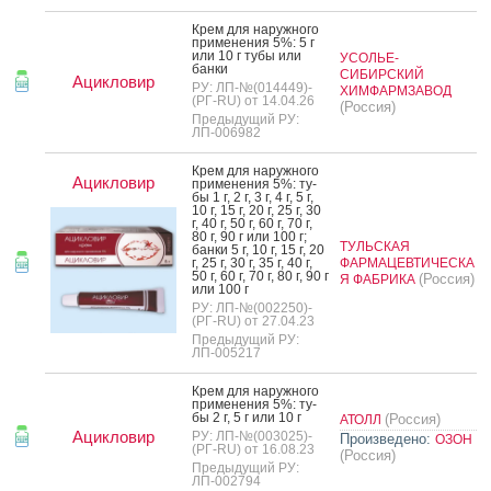
Крем для на­руж­но­го
при­мене­ния 5%: 5 г
или 10 г ту­бы или
УСОЛЬЕ-
бан­ки
СИБИРСКИЙ
Ацикловир
РУ: ЛП-№(014449)-
ХИМФАРМЗАВОД
(РГ-RU) от 14.04.26
(Россия)
Предыдущий РУ:
ЛП-006982
Крем для на­руж­но­го
Ацикловир
при­мене­ния 5%: ту­
бы 1 г, 2 г, 3 г, 4 г, 5 г,
10 г, 15 г, 20 г, 25 г, 30
г, 40 г, 50 г, 60 г, 70 г,
80 г, 90 г или 100 г;
ТУЛЬСКАЯ
бан­ки 5 г, 10 г, 15 г, 20
г, 25 г, 30 г, 35 г, 40 г,
ФАРМАЦЕВТИЧЕСКА
50 г, 60 г, 70 г, 80 г, 90 г
(Россия)
Я ФАБРИКА
или 100 г
РУ: ЛП-№(002250)-
(РГ-RU) от 27.04.23
Предыдущий РУ:
ЛП-005217
Крем для на­руж­но­го
при­мене­ния 5%: ту­
бы 2 г, 5 г или 10 г
(Россия)
АТОЛЛ
Ацикловир
РУ: ЛП-№(003025)-
Произведено:
ОЗОН
(РГ-RU) от 16.08.23
(Россия)
Предыдущий РУ:
ЛП-002794