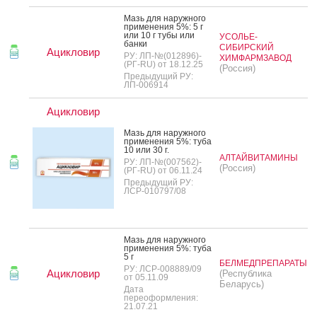
Мазь для на­руж­но­го
при­мене­ния 5%: 5 г
или 10 г ту­бы или
УСОЛЬЕ-
бан­ки
СИБИРСКИЙ
Ацикловир
РУ: ЛП-№(012896)-
ХИМФАРМЗАВОД
(РГ-RU) от 18.12.25
(Россия)
Предыдущий РУ:
ЛП-006914
Ацикловир
Мазь для на­руж­но­го
при­мене­ния 5%: ту­ба
10 или 30 г.
АЛТАЙВИТАМИНЫ
РУ: ЛП-№(007562)-
(Россия)
(РГ-RU) от 06.11.24
Предыдущий РУ:
ЛСР-010797/08
Мазь для на­руж­но­го
при­мене­ния 5%: ту­ба
5 г
БЕЛМЕДПРЕПАРАТЫ
РУ: ЛСР-008889/09
Ацикловир
(Республика
от 05.11.09
Беларусь)
Дата
переоформления:
21.07.21