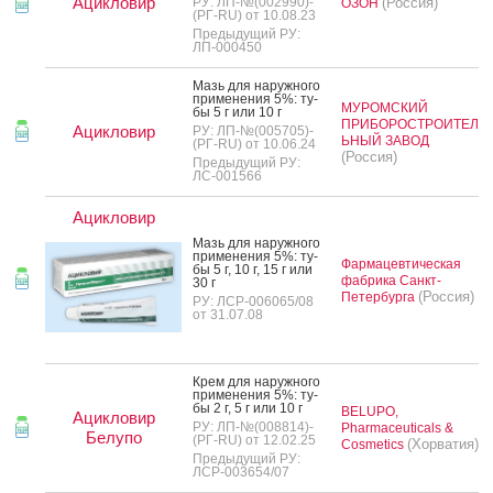
Ацикловир
РУ: ЛП-№(002990)-
(Россия)
ОЗОН
(РГ-RU) от 10.08.23
Предыдущий РУ:
ЛП-000450
Мазь для на­руж­но­го
при­мене­ния 5%: ту­
МУРОМСКИЙ
бы 5 г или 10 г
ПРИБОРОСТРОИТЕЛ
Ацикловир
РУ: ЛП-№(005705)-
ЬНЫЙ ЗАВОД
(РГ-RU) от 10.06.24
(Россия)
Предыдущий РУ:
ЛС-001566
Ацикловир
Мазь для на­руж­но­го
при­мене­ния 5%: ту­
Фармацевтическая
бы 5 г, 10 г, 15 г или
фабрика Санкт-
30 г
(Россия)
Петербурга
РУ: ЛСР-006065/08
от 31.07.08
Крем для на­руж­но­го
при­мене­ния 5%: ту­
бы 2 г, 5 г или 10 г
BELUPO,
Ацикловир
РУ: ЛП-№(008814)-
Pharmaceuticals &
Белупо
(РГ-RU) от 12.02.25
(Хорватия)
Cosmetics
Предыдущий РУ:
ЛСР-003654/07