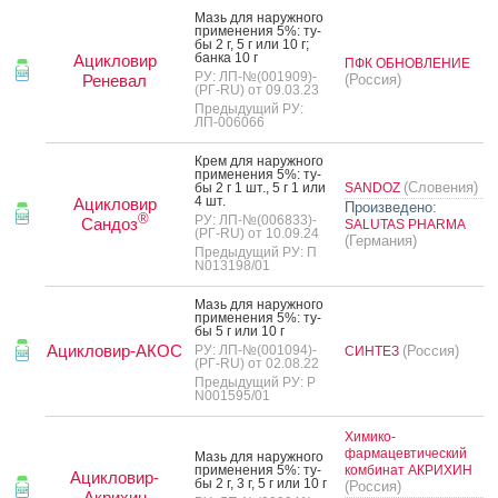
Мазь для на­руж­но­го
при­мене­ния 5%: ту­
бы 2 г, 5 г или 10 г;
бан­ка 10 г
Ацикловир
ПФК ОБНОВЛЕНИЕ
РУ: ЛП-№(001909)-
Реневал
(Россия)
(РГ-RU) от 09.03.23
Предыдущий РУ:
ЛП-006066
Крем для на­руж­но­го
при­мене­ния 5%: ту­
(Словения)
бы 2 г 1 шт., 5 г 1 или
SANDOZ
4 шт.
Ацикловир
Произведено:
®
РУ: ЛП-№(006833)-
Сандоз
SALUTAS PHARMA
(РГ-RU) от 10.09.24
(Германия)
Предыдущий РУ: П
N013198/01
Мазь для на­руж­но­го
при­мене­ния 5%: ту­
бы 5 г или 10 г
Ацикловир-АКОС
РУ: ЛП-№(001094)-
(Россия)
СИНТЕЗ
(РГ-RU) от 02.08.22
Предыдущий РУ: Р
N001595/01
Химико-
фармацевтический
Мазь для на­руж­но­го
при­мене­ния 5%: ту­
комбинат АКРИХИН
Ацикловир-
бы 2 г, 3 г, 5 г или 10 г
(Россия)
Акрихин