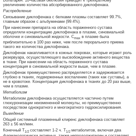
Вольтарен. 10-часовая окклюзия приводит к трехкратному
увеличению количества абсорбированного диклофенака.
Распределение
Связывание диклофенака с белками плазмы составляет 99.7%,
главным образом с альбуминами (99.4%).
При нанесении препарата на область пораженного сустава
определяли концентрацию диклофенака в плазме, синовиальной
оболочке и синовиальной жидкости. C
в плазме была
max
приблизительно в 100 раз ниже, чем после перорального приема
такого же количества диклофенака.
Диклофенак накапливается в кожных покровах, которые играют роль
резервуара, осуществляющего высвобождение активного вещества
в ткани. При нанесении на область пораженного сустава
концентрация в синовиальной жидкости выше, чем в плазме.
Диклофенак преимущественно распределяется и задерживается
глубоко в тканях, подверженных воспалению (таких как суставы), а
не в кровотоке. Концентрация диклофенака в тканях до 20 раз выше,
чем в плазме.
Метаболизм
Метаболизм диклофенака осуществляется частично путем
глюкуронизации неизмененной молекулы, но преимущественно
посредством однократного и многократного гидроксилирования.
Выведение
Общий системный плазменный клиренс диклофенака составляет
263 ± 56 мл/мин.
Конечный T
составляет 1-2 ч. T
метаболитов, включая два
1/2
1/2
фармакологически активных, также непродолжителен и составляет