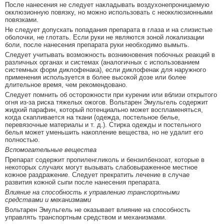
После нанесения не следует накладывать воздухонепроницаемую
окклюзионную повязку, но можно использовать с неокклюзионными
повязками.
Не следует допускать попадания препарата в глаза и на слизистые
оболочки, не глотать. Если руки не являются зоной локализации
боли, после нанесения препарата руки необходимо вымыть.
Следует учитывать возможность возникновения побочных реакций в
различных органах и системах (аналогичных с использованием
системных форм диклофенака), если диклофенак для наружного
применения используется в более высокой дозе или более
длительное время, чем рекомендовано.
Следует помнить об осторожности при курении или вблизи открытого
огня из-за риска тяжелых ожогов. Вольтарен Эмульгель содержит
жидкий парафин, который потенциально может воспламеняться,
когда скапливается на ткани (одежда, постельное белье,
перевязочные материалы и т. д.). Стирка одежды и постельного
белья может уменьшить накопление вещества, но не удалит его
полностью.
Вспомогательные вещества
Препарат содержит пропиленгликоль и бензилбензоат, которые в
некоторых случаях могут вызывать слабовыраженное местное
кожное раздражение. Следует прекратить лечение в случае
развития кожной сыпи после нанесения препарата.
Влияние на способность к управлению транспортными
средствами и механизмами
Вольтарен Эмульгель не оказывает влияние на способность
управлять транспортным средством и механизмами.