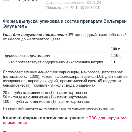
Дата переоформления: 01.11.24
Предыдущий РУ: П N016030/01
Форма выпуска, упаковка и состав препарата Вольтарен
Эмульгель
Гель для наружного применения 1%
однородный, кремообразный,
от белого до желтоватого цвета.
100 г
диклофенака диэтиламин
1.16 г,
что соответствует содержанию диклофенака натрия
1 г
Вспомогательные вещества
: карбомеры, макрогола цетостеарат
(цетомакрогол 1000), кокоил каприлокапрат (цетиол LC), диэтиламин,
изопропанол, парафин жидкий, ароматический крем 45 (содержит
бензилбензоат), пропиленгликоль, вода очищенная.
20 г - тубы алюминиевые (1) - пачки картонные.
50 г - тубы алюминиевые (1) - пачки картонные.
100 г - тубы алюминиевые (1) - пачки картонные.
На вторичной упаковке допускается наличие контроля первого вскрытия.
Клинико-фармакологическая группа:
НПВС для наружного
применения