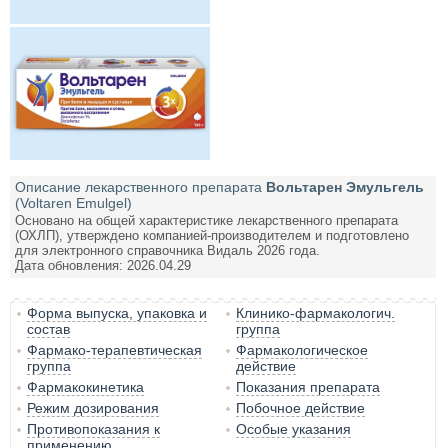
Описание лекарственного препарата
Вольтарен Эмульгель
(Voltaren Emulgel)
Основано на общей характеристике лекарственного препарата
(ОХЛП), утверждено компанией-производителем и подготовлено
для электронного справочника Видаль 2026 года.
Дата обновления: 2026.04.29
Форма выпуска, упаковка и
Клинико-фармакологич.
состав
группа
Фармако-терапевтическая
Фармакологическое
группа
действие
Фармакокинетика
Показания препарата
Режим дозирования
Побочное действие
Противопоказания к
Особые указания
применению