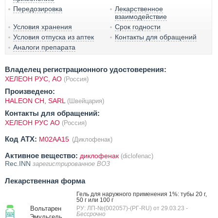
Передозировка
Лекарственное
взаимодействие
Условия хранения
Срок годности
Условия отпуска из аптек
Контакты для обращений
Аналоги препарата
Владелец регистрационного удостоверения:
ХЕЛЕОН РУС, АО
(Россия)
Произведено:
HALEON CH, SARL
(Швейцария)
Контакты для обращений:
ХЕЛЕОН РУС АО
(Россия)
Код ATX:
M02AA15
(Диклофенак)
Активное вещество:
диклофенак
(diclofenac)
Rec.INN
зарегистрированное ВОЗ
Лекарственная форма
Гель для наружного применения 1%: тубы 20 г,
50 г или 100 г
Вольтарен
РУ: ЛП-№(002057)-(РГ-RU) от 29.03.23
-
Бессрочно
Эмульгель