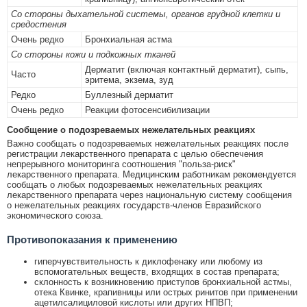
Со стороны дыхательной системы, органов грудной клетки и
средостения
Очень редко
Бронхиальная астма
Со стороны кожи и подкожных тканей
Дерматит (включая контактный дерматит), сыпь,
Часто
эритема, экзема, зуд
Редко
Буллезный дерматит
Очень редко
Реакции фотосенсибилизации
Сообщение о подозреваемых нежелательных реакциях
Важно сообщать о подозреваемых нежелательных реакциях после
регистрации лекарственного препарата с целью обеспечения
непрерывного мониторинга соотношения "польза-риск"
лекарственного препарата. Медицинским работникам рекомендуется
сообщать о любых подозреваемых нежелательных реакциях
лекарственного препарата через национальную систему сообщения
о нежелательных реакциях государств-членов Евразийского
экономического союза.
Противопоказания к применению
гиперчувствительность к диклофенаку или любому из
вспомогательных веществ, входящих в состав препарата;
склонность к возникновению приступов бронхиальной астмы,
отека Квинке, крапивницы или острых ринитов при применении
ацетилсалициловой кислоты или других НПВП;