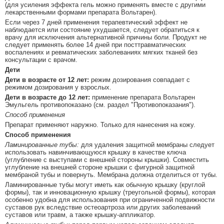
(для усиления эффекта гель можно применять вместе с другими
лекарственными формами препарата Вольтарен).
Если через 7 дней применения терапевтический эффект не
наблюдается или состояние ухудшается, следует обратиться к
врачу для исключения альтернативной причины боли. Продукт не
следует применять более 14 дней при посттравматических
воспалениях и ревматических заболеваниях мягких тканей без
консультации с врачом.
Дети
Дети в возрасте от 12 лет:
режим дозирования совпадает с
режимом дозирования у взрослых.
Дети в возрасте до 12 лет:
применение препарата Вольтарен
Эмульгель противопоказано (см. раздел "Противопоказания").
Способ применения
Препарат применяют наружно. Только для нанесения на кожу.
Способ применения
Ламинированные тубы:
для удаления защитной мембраны следует
использовать навинчивающуюся крышку в качестве ключа
(углубление с выступами с внешней стороны крышки). Совместить
углубление на внешней стороне крышки с фигурной защитной
мембраной тубы и повернуть. Мембрана должна отделиться от тубы.
Ламинированные тубы могут иметь как обычную крышку (круглой
формы), так и инновационную крышку (треугольной формы), которая
особенно удобна для использования при ограниченной подвижности
суставов рук вследствие остеоартроза или других заболеваний
суставов или травм, а также крышку-аппликатор.