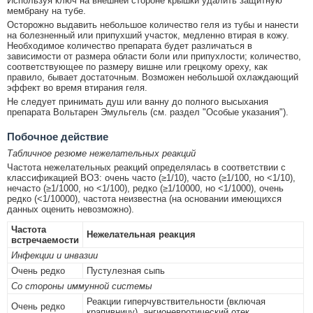
Используя ключ на внешней стороне крышки удалить защитную
мембрану на тубе.
Осторожно выдавить небольшое количество геля из тубы и нанести
на болезненный или припухший участок, медленно втирая в кожу.
Необходимое количество препарата будет различаться в
зависимости от размера области боли или припухлости; количество,
соответствующее по размеру вишне или грецкому ореху, как
правило, бывает достаточным. Возможен небольшой охлаждающий
эффект во время втирания геля.
Не следует принимать душ или ванну до полного высыхания
препарата Вольтарен Эмульгель (см. раздел "Особые указания").
Побочное действие
Табличное резюме нежелательных реакций
Частота нежелательных реакций определялась в соответствии с
классификацией ВОЗ: очень часто (≥1/10), часто (≥1/100, но <1/10),
нечасто (≥1/1000, но <1/100), редко (≥1/10000, но <1/1000), очень
редко (<1/10000), частота неизвестна (на основании имеющихся
данных оценить невозможно).
Частота
Нежелательная реакция
встречаемости
Инфекции и инвазии
Очень редко
Пустулезная сыпь
Со стороны иммунной системы
Реакции гиперчувствительности (включая
Очень редко
крапивницу), ангионевротический отек