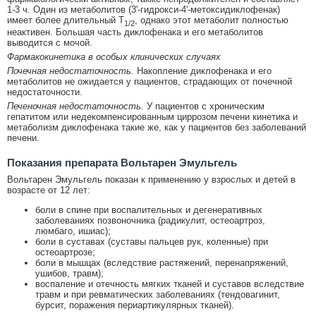
1-3 ч. Один из метаболитов (3'-гидрокси-4'-метоксидиклофенак)
имеет более длительный T
, однако этот метаболит полностью
1/2
неактивен. Большая часть диклофенака и его метаболитов
выводится с мочой.
Фармакокинетика в особых клинических случаях
Почечная недостаточность.
Накопление диклофенака и его
метаболитов не ожидается у пациентов, страдающих от почечной
недостаточности.
Печеночная недостаточность.
У пациентов с хроническим
гепатитом или недекомпенсированным циррозом печени кинетика и
метаболизм диклофенака такие же, как у пациентов без заболеваний
печени.
Показания препарата Вольтарен Эмульгель
Вольтарен Эмульгель показан к применению у взрослых и детей в
возрасте от 12 лет:
боли в спине при воспалительных и дегенеративных
заболеваниях позвоночника (радикулит, остеоартроз,
люмбаго, ишиас);
боли в суставах (суставы пальцев рук, коленные) при
остеоартрозе;
боли в мышцах (вследствие растяжений, перенапряжений,
ушибов, травм);
воспаление и отечность мягких тканей и суставов вследствие
травм и при ревматических заболеваниях (тендовагинит,
бурсит, поражения периартикулярных тканей).