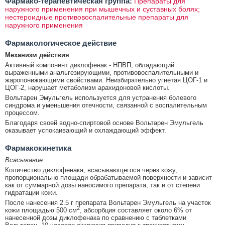
Фармако-терапевтическая группа:
Препараты для
наружного применения при мышечных и суставных болях;
нестероидные противовоспалительные препараты для
наружного применения
Фармакологическое действие
Механизм действия
Активный компонент диклофенак - НПВП, обладающий
выраженными анальгезирующими, противовоспалительными и
жаропонижающими свойствами. Неизбирательно угнетая ЦОГ-1 и
ЦОГ-2, нарушает метаболизм арахидоновой кислоты.
Вольтарен Эмульгель используется для устранения болевого
синдрома и уменьшения отечности, связанной с воспалительным
процессом.
Благодаря своей водно-спиртовой основе Вольтарен Эмульгель
оказывает успокаивающий и охлаждающий эффект.
Фармакокинетика
Всасывание
Количество диклофенака, всасывающегося через кожу,
пропорционально площади обрабатываемой поверхности и зависит
как от суммарной дозы наносимого препарата, так и от степени
гидратации кожи.
После нанесения 2.5 г препарата Вольтарен Эмульгель на участок
2
кожи площадью 500 см
, абсорбция составляет около 6% от
нанесенной дозы диклофенака по сравнению с таблетками