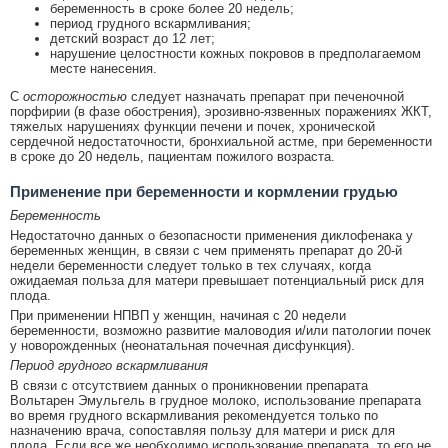
беременность в сроке более 20 недель;
период грудного вскармливания;
детский возраст до 12 лет;
нарушение целостности кожных покровов в предполагаемом
месте нанесения.
С
осторожностью
следует назначать препарат при печеночной
порфирии (в фазе обострения), эрозивно-язвенных поражениях ЖКТ,
тяжелых нарушениях функции печени и почек, хронической
сердечной недостаточности, бронхиальной астме, при беременности
в сроке до 20 недель, пациентам пожилого возраста.
Применение при беременности и кормлении грудью
Беременность
Недостаточно данных о безопасности применения диклофенака у
беременных женщин, в связи с чем применять препарат до 20-й
недели беременности следует только в тех случаях, когда
ожидаемая польза для матери превышает потенциальный риск для
плода.
При применении НПВП у женщин, начиная с 20 недели
беременности, возможно развитие маловодия и/или патологии почек
у новорожденных (неонатальная почечная дисфункция).
Период грудного вскармливания
В связи с отсутствием данных о проникновении препарата
Вольтарен Эмульгель в грудное молоко, использование препарата
во время грудного вскармливания рекомендуется только по
назначению врача, сопоставляя пользу для матери и риск для
плода. Если все же необходимо использование препарата, то его не