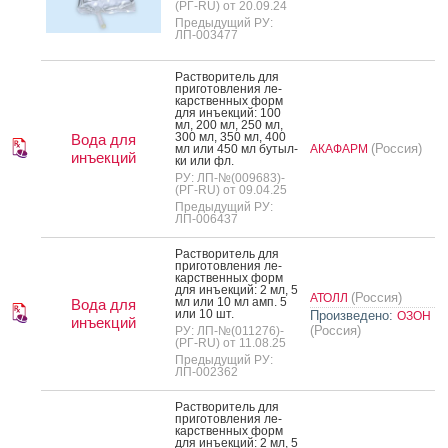
(РГ-RU) от 20.09.24
Предыдущий РУ:
ЛП-003477
Рас­тво­ритель для
при­готов­ле­ния ле­
карс­твен­ных форм
для инъ­ек­ций: 100
мл, 200 мл, 250 мл,
300 мл, 350 мл, 400
Вода для
(Россия)
мл или 450 мл бу­тыл­
АКАФАРМ
инъекций
ки или фл.
РУ: ЛП-№(009683)-
(РГ-RU) от 09.04.25
Предыдущий РУ:
ЛП-006437
Рас­тво­ритель для
при­готов­ле­ния ле­
карс­твен­ных форм
для инъ­ек­ций: 2 мл, 5
(Россия)
АТОЛЛ
мл или 10 мл амп. 5
Вода для
или 10 шт.
Произведено:
ОЗОН
инъекций
(Россия)
РУ: ЛП-№(011276)-
(РГ-RU) от 11.08.25
Предыдущий РУ:
ЛП-002362
Рас­тво­ритель для
при­готов­ле­ния ле­
карс­твен­ных форм
для инъ­ек­ций: 2 мл, 5