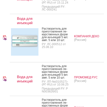
(РГ-RU) от 15.11.24
Предыдущий РУ:
ЛС-000241
Вода для
инъекций
Рас­тво­ритель для
при­готов­ле­ния ле­
карс­твен­ных форм
КОМПАНИЯ ДЕКО
для инъ­ек­ций 5 мл:
(Россия)
амп. 5 или 10 шт.
РУ: ЛС-000512 от
25.06.10
Рас­тво­ритель для
при­готов­ле­ния ле­
карс­твен­ных форм
для инъ­ек­ций 5 мл:
Вода для
ПРОМОМЕД РУС
амп. 5 или 10 шт.
инъекций
(Россия)
РУ: ЛП-№(010527)-
(РГ-RU) от 10.06.25
Предыдущий РУ: Р
N003826/01
Рас­тво­ритель для
при­готов­ле­ния ле­
карс­твен­ных форм