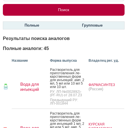
Полные
Групповые
Результаты поиска аналогов
Полные аналоги: 45
Название
Форма выпуска
Владелец рег. уд.
Рас­тво­ритель для
при­готов­ле­ния ле­
карс­твен­ных форм
для инъ­ек­ций: амп. 2
мл, 5 мл или 10 мл 5
Вода для
ФАРМАСИНТЕЗ
или 10 шт.
инъекций
(Россия)
РУ: ЛП-№(002892)-
(РГ-RU) от 28.07.23
Предыдущий РУ:
ЛП-001844
Рас­тво­ритель для
при­готов­ле­ния ле­
карс­твен­ных форм
для инъ­ек­ций 1 мл, 2
КУРСКАЯ
мл или 5 мл: амп. 5
Вода для