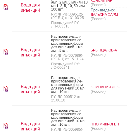
КОНСАЛТИНГ
амп. 2 мл, 5 мл или 10
Вода для
(Россия)
мл 1, 2, 5, 10, 50 или
100 шт.
инъекций
Произведено:
РУ: ЛП-№(009512)-
ДАЛЬХИМФАРМ
(РГ-RU) от 31.03.25
(Россия)
Предыдущий РУ:
ЛП-003318
Рас­тво­ритель для
при­готов­ле­ния ле­
карс­твен­ных форм
для инъ­ек­ций 1 мл:
Вода для
БРЫНЦАЛОВ-А
амп. 5 шт.
инъекций
(Россия)
РУ: ЛП-№(007689)-
(РГ-RU) от 15.11.24
Предыдущий РУ:
ЛС-000241
Рас­тво­ритель для
при­готов­ле­ния ле­
карс­твен­ных форм
Вода для
КОМПАНИЯ ДЕКО
для инъ­ек­ций 10 мл:
инъекций
(Россия)
амп. 10 шт.
РУ: ЛС-000512 от
25.06.10
Рас­тво­ритель для
при­готов­ле­ния ле­
карс­твен­ных форм
для инъ­ек­ций 10 мл:
Вода для
НПО МИКРОГЕН
амп. 10 шт.
инъекций
(Россия)
РУ: ЛП-№(005985)-