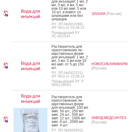
для инъ­ек­ций: 1 мл, 2
мл, 3 мл, 4 мл, 5 мл
или 10 мл амп. 5 или
Вода для
10 шт. в компл. со
(Россия)
ЭЛЛАРА
шпри­цами или без
инъекций
шпри­цев
РУ: ЛП-№(001098)-
(РГ-RU) от 03.08.22
Предыдущий РУ:
ЛС-001534
Рас­тво­ритель для
при­готов­ле­ния ле­
карс­твен­ных форм
для инъ­ек­ций: 1 мл, 2
мл, 3 мл, 5 мл или 10
Вода для
НОВОСИБХИМФАРМ
мл амп. от 5 до 150
шт.
инъекций
(Россия)
РУ: ЛП-№(001151)-
(РГ-RU) от 23.08.22
Предыдущий РУ: Р
N001280/01
Вода для
Рас­тво­ритель для
при­готов­ле­ния ле­
инъекций
карс­твен­ных форм
для инъ­ек­ций: 100 мл
амп. 50 шт., 250 мл
амп. 24 шт., 500 мл
ЗАВОД МЕДСИНТЕЗ
амп. 12 шт., 1000 мл
амп. 6 шт., 2000 мл
(Россия)
амп. 4 шт.
РУ: ЛП-№(006942)-