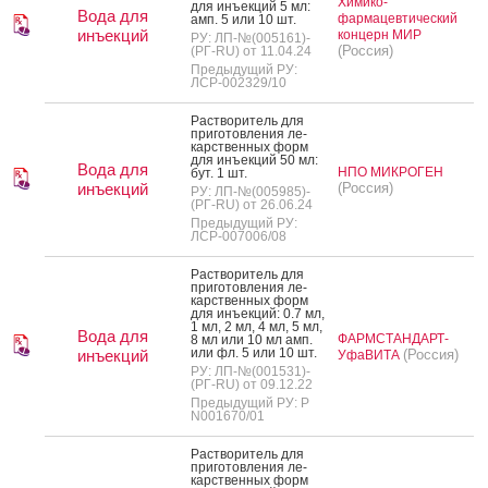
Химико-
для инъ­ек­ций 5 мл:
Вода для
фармацевтический
амп. 5 или 10 шт.
инъекций
концерн МИР
РУ: ЛП-№(005161)-
(Россия)
(РГ-RU) от 11.04.24
Предыдущий РУ:
ЛСР-002329/10
Рас­тво­ритель для
при­готов­ле­ния ле­
карс­твен­ных форм
для инъ­ек­ций 50 мл:
Вода для
НПО МИКРОГЕН
бут. 1 шт.
инъекций
(Россия)
РУ: ЛП-№(005985)-
(РГ-RU) от 26.06.24
Предыдущий РУ:
ЛСР-007006/08
Рас­тво­ритель для
при­готов­ле­ния ле­
карс­твен­ных форм
для инъ­ек­ций: 0.7 мл,
1 мл, 2 мл, 4 мл, 5 мл,
Вода для
ФАРМСТАНДАРТ-
8 мл или 10 мл амп.
или фл. 5 или 10 шт.
инъекций
(Россия)
УфаВИТА
РУ: ЛП-№(001531)-
(РГ-RU) от 09.12.22
Предыдущий РУ: Р
N001670/01
Рас­тво­ритель для
при­готов­ле­ния ле­
карс­твен­ных форм