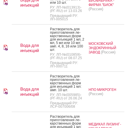
БИОФАБРИКА -
или 10 шт.
инъекций
ФИРМА "БИОК"
РУ: ЛП-№(013913)-
(Россия)
(РГ-RU) от 13.03.26
Предыдущий РУ:
ЛП-005015
Рас­тво­ритель для
при­готов­ле­ния ле­
карс­твен­ных форм
для инъ­ек­ций 1 мл, 2
мл, 5 мл или 10 мл:
МОСКОВСКИЙ
Вода для
амп. 4, 8, 16 или 100
ЭНДОКРИННЫЙ
шт.
инъекций
(Россия)
ЗАВОД
РУ: ЛП-№(010859)-
(РГ-RU) от 08.07.25
Предыдущий РУ:
ЛП-000711
Рас­тво­ритель для
при­готов­ле­ния ле­
карс­твен­ных форм
для инъ­ек­ций 1 мл:
Вода для
НПО МИКРОГЕН
амп. 10 шт.
инъекций
(Россия)
РУ: ЛП-№(005985)-
(РГ-RU) от 26.06.24
Предыдущий РУ:
ЛСР-007006/08
Рас­тво­ритель для
при­готов­ле­ния ле­
карс­твен­ных форм
МЕДИКАЛ ЛИЗИНГ-
для инъ­ек­ций 1 мл: