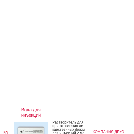
Вода для
инъекций
Рас­тво­ритель для
при­готов­ле­ния ле­
карс­твен­ных форм
КОМПАНИЯ ДЕКО
для инъ­ек­ций 2 мл: