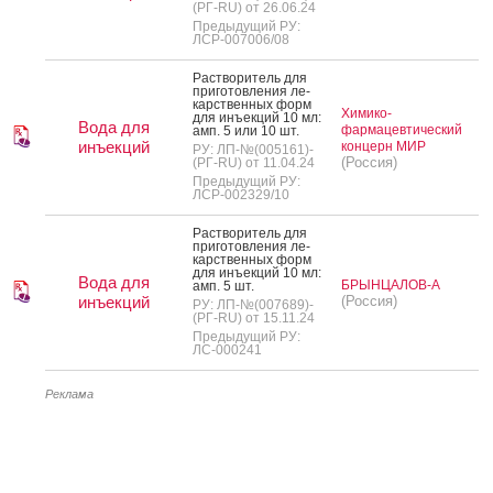
(РГ-RU) от 26.06.24
Предыдущий РУ:
ЛСР-007006/08
Рас­тво­ритель для
при­готов­ле­ния ле­
карс­твен­ных форм
Химико-
для инъ­ек­ций 10 мл:
Вода для
фармацевтический
амп. 5 или 10 шт.
инъекций
концерн МИР
РУ: ЛП-№(005161)-
(Россия)
(РГ-RU) от 11.04.24
Предыдущий РУ:
ЛСР-002329/10
Рас­тво­ритель для
при­готов­ле­ния ле­
карс­твен­ных форм
для инъ­ек­ций 10 мл:
Вода для
БРЫНЦАЛОВ-А
амп. 5 шт.
инъекций
(Россия)
РУ: ЛП-№(007689)-
(РГ-RU) от 15.11.24
Предыдущий РУ:
ЛС-000241
Реклама