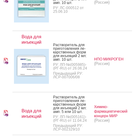
(Россия)
амп. 10 шт.
РУ: ЛС-000512 от
25.06.10
Вода для
инъекций
Рас­тво­ритель для
при­готов­ле­ния ле­
карс­твен­ных форм
для инъ­ек­ций 2 мл:
НПО МИКРОГЕН
амп. 10 шт.
(Россия)
РУ: ЛП-№(005985)-
(РГ-RU) от 26.06.24
Предыдущий РУ:
ЛСР-007006/08
Рас­тво­ритель для
при­готов­ле­ния ле­
карс­твен­ных форм
Химико-
для инъ­ек­ций 2 мл:
Вода для
фармацевтический
амп. 5 или 10 шт.
инъекций
концерн МИР
РУ: ЛП-№(005161)-
(Россия)
(РГ-RU) от 11.04.24
Предыдущий РУ:
ЛСР-002329/10