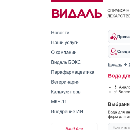
СПРАВОЧН
ЛЕКАРСТВ
Новости
Препа
Наши услуги
Специ
О компании
Видаль БОКС
Видаль
Парафармацевтика
Вода дл
Ветеринария
💊 Анал
Калькуляторы
✅ Более
МКБ-11
Выбранн
Внедрение ИИ
Вода для ин
форм для ин
Вход для