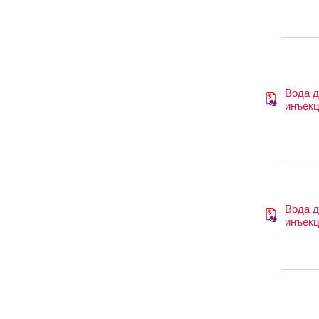
Вода 
инъек
Вода 
инъек