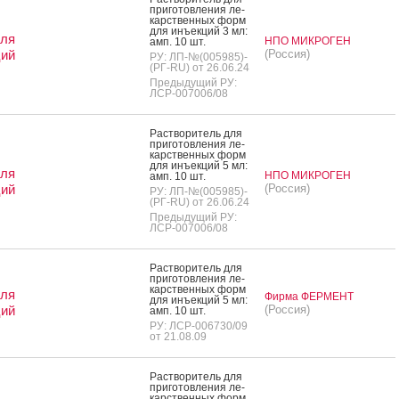
при­готов­ле­ния ле­
карс­твен­ных форм
для инъ­ек­ций 3 мл:
для
НПО МИКРОГЕН
амп. 10 шт.
ций
(Россия)
РУ: ЛП-№(005985)-
(РГ-RU) от 26.06.24
Предыдущий РУ:
ЛСР-007006/08
Рас­тво­ритель для
при­готов­ле­ния ле­
карс­твен­ных форм
для инъ­ек­ций 5 мл:
для
НПО МИКРОГЕН
амп. 10 шт.
ций
(Россия)
РУ: ЛП-№(005985)-
(РГ-RU) от 26.06.24
Предыдущий РУ:
ЛСР-007006/08
Рас­тво­ритель для
при­готов­ле­ния ле­
карс­твен­ных форм
для
Фирма ФЕРМЕНТ
для инъ­ек­ций 5 мл:
ций
(Россия)
амп. 10 шт.
РУ: ЛСР-006730/09
от 21.08.09
Рас­тво­ритель для
при­готов­ле­ния ле­
карс­твен­ных форм