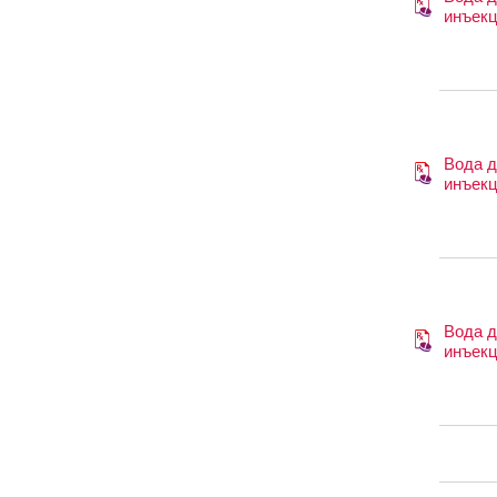
инъек
Вода 
инъек
Вода 
инъек