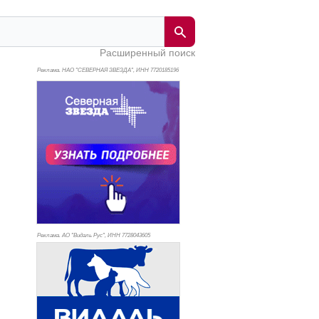
Расширенный поиск
Реклама. НАО "СЕВЕРНАЯ ЗВЕЗДА", ИНН 772
0185196
Реклама. АО "Видаль Рус", ИНН 772
8043605