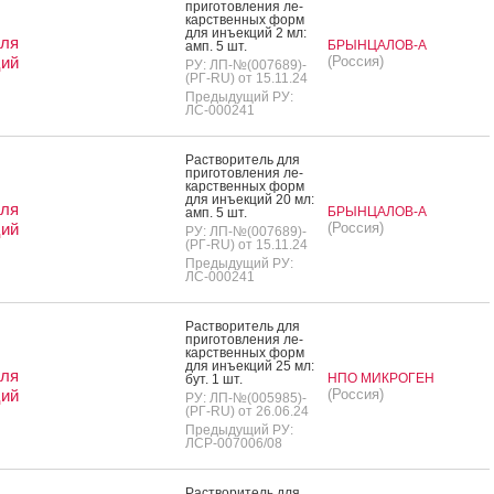
при­готов­ле­ния ле­
карс­твен­ных форм
для инъ­ек­ций 2 мл:
для
БРЫНЦАЛОВ-А
амп. 5 шт.
ций
(Россия)
РУ: ЛП-№(007689)-
(РГ-RU) от 15.11.24
Предыдущий РУ:
ЛС-000241
Рас­тво­ритель для
при­готов­ле­ния ле­
карс­твен­ных форм
для инъ­ек­ций 20 мл:
для
БРЫНЦАЛОВ-А
амп. 5 шт.
ций
(Россия)
РУ: ЛП-№(007689)-
(РГ-RU) от 15.11.24
Предыдущий РУ:
ЛС-000241
Рас­тво­ритель для
при­готов­ле­ния ле­
карс­твен­ных форм
для инъ­ек­ций 25 мл:
для
НПО МИКРОГЕН
бут. 1 шт.
ций
(Россия)
РУ: ЛП-№(005985)-
(РГ-RU) от 26.06.24
Предыдущий РУ:
ЛСР-007006/08
Рас­тво­ритель для