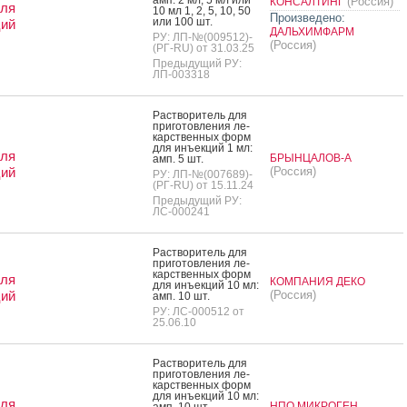
(Россия)
КОНСАЛТИНГ
для
10 мл 1, 2, 5, 10, 50
Произведено:
или 100 шт.
ций
ДАЛЬХИМФАРМ
РУ: ЛП-№(009512)-
(Россия)
(РГ-RU) от 31.03.25
Предыдущий РУ:
ЛП-003318
Рас­тво­ритель для
при­готов­ле­ния ле­
карс­твен­ных форм
для инъ­ек­ций 1 мл:
для
БРЫНЦАЛОВ-А
амп. 5 шт.
ций
(Россия)
РУ: ЛП-№(007689)-
(РГ-RU) от 15.11.24
Предыдущий РУ:
ЛС-000241
Рас­тво­ритель для
при­готов­ле­ния ле­
карс­твен­ных форм
для
КОМПАНИЯ ДЕКО
для инъ­ек­ций 10 мл:
ций
(Россия)
амп. 10 шт.
РУ: ЛС-000512 от
25.06.10
Рас­тво­ритель для
при­готов­ле­ния ле­
карс­твен­ных форм
для инъ­ек­ций 10 мл:
для
НПО МИКРОГЕН
амп. 10 шт.