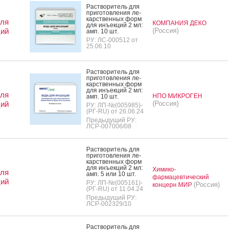
Рас­тво­ритель для
при­готов­ле­ния ле­
карс­твен­ных форм
для
КОМПАНИЯ ДЕКО
для инъ­ек­ций 2 мл:
ций
(Россия)
амп. 10 шт.
РУ: ЛС-000512 от
25.06.10
Рас­тво­ритель для
при­готов­ле­ния ле­
карс­твен­ных форм
для инъ­ек­ций 2 мл:
для
НПО МИКРОГЕН
амп. 10 шт.
ций
(Россия)
РУ: ЛП-№(005985)-
(РГ-RU) от 26.06.24
Предыдущий РУ:
ЛСР-007006/08
Рас­тво­ритель для
при­готов­ле­ния ле­
карс­твен­ных форм
для инъ­ек­ций 2 мл:
Химико-
для
амп. 5 или 10 шт.
фармацевтический
ций
РУ: ЛП-№(005161)-
(Россия)
концерн МИР
(РГ-RU) от 11.04.24
Предыдущий РУ:
ЛСР-002329/10
Рас­тво­ритель для