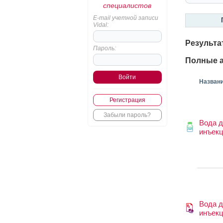
специалистов
E-mail учетной записи
Vidal:
Результа
Пароль:
Полные а
Назван
Регистрация
Забыли пароль?
Вода 
инъек
Вода 
инъек