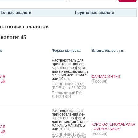
Полные аналоги
Групповые аналоги
ты поиска аналогов
налоги: 45
ие
Форма выпуска
Владелец рег. уд.
Рас­тво­ритель для
при­готов­ле­ния ле­
карс­твен­ных форм
для инъ­ек­ций: амп. 2
мл, 5 мл или 10 мл 5
для
ФАРМАСИНТЕЗ
или 10 шт.
ций
(Россия)
РУ: ЛП-№(002892)-
(РГ-RU) от 28.07.23
Предыдущий РУ:
ЛП-001844
Рас­тво­ритель для
при­готов­ле­ния ле­
карс­твен­ных форм
для инъ­ек­ций 1 мл, 2
КУРСКАЯ БИОФАБРИКА
мл или 5 мл: амп. 5
для
или 10 шт.
- ФИРМА "БИОК"
ций
(Россия)
РУ: ЛП-№(013913)-
(РГ-RU) от 13.03.26