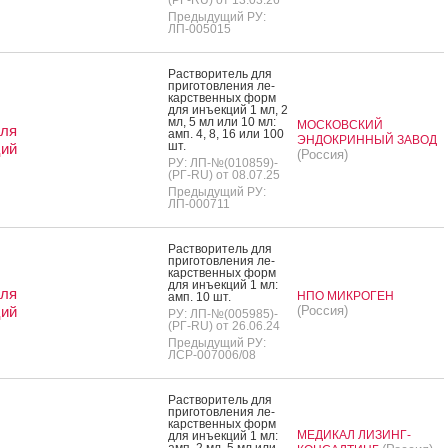
Предыдущий РУ:
ЛП-005015
Рас­тво­ритель для
при­готов­ле­ния ле­
карс­твен­ных форм
для инъ­ек­ций 1 мл, 2
мл, 5 мл или 10 мл:
МОСКОВСКИЙ
для
амп. 4, 8, 16 или 100
ЭНДОКРИННЫЙ ЗАВОД
шт.
ций
(Россия)
РУ: ЛП-№(010859)-
(РГ-RU) от 08.07.25
Предыдущий РУ:
ЛП-000711
Рас­тво­ритель для
при­готов­ле­ния ле­
карс­твен­ных форм
для инъ­ек­ций 1 мл:
для
НПО МИКРОГЕН
амп. 10 шт.
ций
(Россия)
РУ: ЛП-№(005985)-
(РГ-RU) от 26.06.24
Предыдущий РУ:
ЛСР-007006/08
Рас­тво­ритель для
при­готов­ле­ния ле­
карс­твен­ных форм
МЕДИКАЛ ЛИЗИНГ-
для инъ­ек­ций 1 мл:
амп. 2 мл, 5 мл или