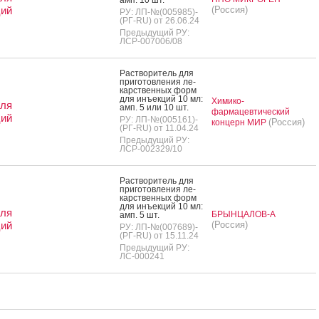
ций
(Россия)
РУ: ЛП-№(005985)-
(РГ-RU) от 26.06.24
Предыдущий РУ:
ЛСР-007006/08
Рас­тво­ритель для
при­готов­ле­ния ле­
карс­твен­ных форм
для инъ­ек­ций 10 мл:
Химико-
для
амп. 5 или 10 шт.
фармацевтический
ций
РУ: ЛП-№(005161)-
(Россия)
концерн МИР
(РГ-RU) от 11.04.24
Предыдущий РУ:
ЛСР-002329/10
Рас­тво­ритель для
при­готов­ле­ния ле­
карс­твен­ных форм
для инъ­ек­ций 10 мл:
для
БРЫНЦАЛОВ-А
амп. 5 шт.
ций
(Россия)
РУ: ЛП-№(007689)-
(РГ-RU) от 15.11.24
Предыдущий РУ:
ЛС-000241