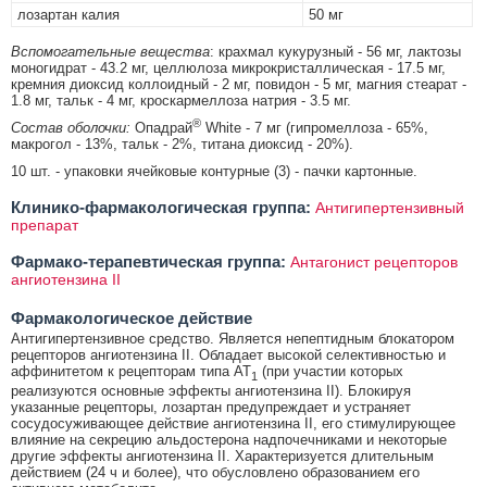
лозартан калия
50 мг
Вспомогательные вещества
: крахмал кукурузный - 56 мг, лактозы
моногидрат - 43.2 мг, целлюлоза микрокристаллическая - 17.5 мг,
кремния диоксид коллоидный - 2 мг, повидон - 5 мг, магния стеарат -
1.8 мг, тальк - 4 мг, кроскармеллоза натрия - 3.5 мг.
®
Состав оболочки:
Опадрай
White - 7 мг (гипромеллоза - 65%,
макрогол - 13%, тальк - 2%, титана диоксид - 20%).
10 шт. - упаковки ячейковые контурные (3) - пачки картонные.
Клинико-фармакологическая группа:
Антигипертензивный
препарат
Фармако-терапевтическая группа:
Антагонист рецепторов
ангиотензина II
Фармакологическое действие
Антигипертензивное средство. Является непептидным блокатором
рецепторов ангиотензина II. Обладает высокой селективностью и
аффинитетом к рецепторам типа AT
(при участии которых
1
реализуются основные эффекты ангиотензина II). Блокируя
указанные рецепторы, лозартан предупреждает и устраняет
сосудосуживающее действие ангиотензина II, его стимулирующее
влияние на секрецию альдостерона надпочечниками и некоторые
другие эффекты ангиотензина II. Характеризуется длительным
действием (24 ч и более), что обусловлено образованием его