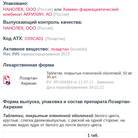
Упаковано:
НАНОЛЕК, ООО
или
Химико-фармацевтический
(Россия)
комбинат АКРИХИН, АО
(Россия)
Выпускающий контроль качества:
НАНОЛЕК, ООО
(Россия)
Код ATX:
C09CA01
(Лозартан)
Активное вещество:
лозартан
(losartan)
Rec.INN
зарегистрированное ВОЗ
Лекарственная форма
Таблетки, покрытые пленочной оболочкой, 50 мг:
30 шт.
Лозартан-
РУ: ЛП-004384 от 21.07.17
- Заменено
Акрихин
Дата переоформления: 09.02.21
Форма выпуска, упаковка и состав препарата Лозартан-
Акрихин
Таблетки, покрытые пленочной оболочкой
белого цвета,
круглые, слегка двояковыпуклые, с риской на одной стороне; на
изломе видно ядро от белого до почти белого цвета.
1 таб.