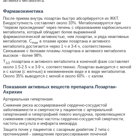
активного метаболита.
Фармакокинетика
После приема внутрь лозартан быстро абсорбируется из ЖКТ.
Биодоступность составляет около 33%. Метаболизируется при
"первом прохождении" через печень с образованием карбоксильного
метаболита, который обладает более выраженной
фармакологической активностью, чем лозартан, и ряда неактивных
метаболитов. C
в плазме крови лозартана и активного
max
метаболита достигается через 1 ч и 3-4 ч, соответственно.
Связывание с белками плазмы лозартана и активного метаболита
высокое - более 98%.
T
лозартана и активного метаболита в конечной фазе составляет
1/2
около 1.5-2.5 ч и 3-9 ч, соответственно. Лозартан выводится с мочой
и с калом (с желчью) в неизмененном виде и в виде метаболитов.
Около 35% выводится с мочой и около 60% - с калом.
Показания активных веществ препарата Лозартан-
Акрихин
Артериальная гипертензия.
Снижение риска ассоциированной сердечно-сосудистой
заболеваемости и смертности у пациентов с артериальной
гипертензией и гипертрофией левого желудочка, проявляющееся
снижением совокупно частоты сердечно-сосудистой смертности,
частоты инсульта и инфаркта миокарда.
Защита почек у пациентов с сахарным диабетом 2 типа с
протеинурией - замедление прогрессирования почечной