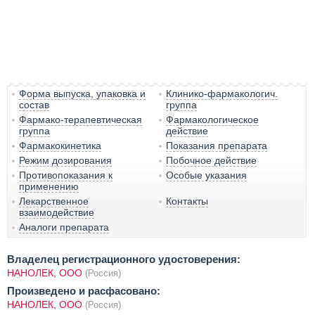
Форма выпуска, упаковка и
Клинико-фармакологич.
состав
группа
Фармако-терапевтическая
Фармакологическое
группа
действие
Фармакокинетика
Показания препарата
Режим дозирования
Побочное действие
Противопоказания к
Особые указания
применению
Лекарственное
Контакты
взаимодействие
Аналоги препарата
Владелец регистрационного удостоверения:
НАНОЛЕК, ООО
(Россия)
Произведено и расфасовано:
НАНОЛЕК, ООО
(Россия)