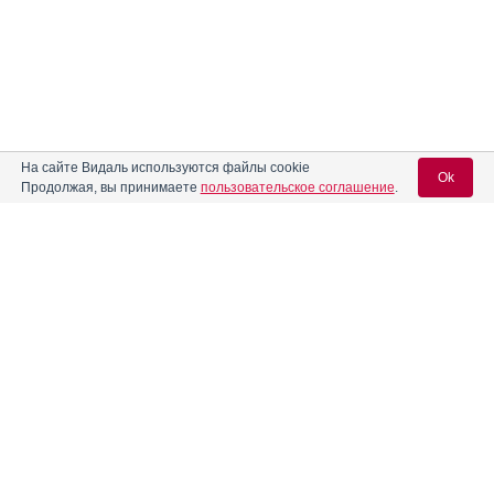
На сайте Видаль используются файлы cookie
Ok
Продолжая, вы принимаете
пользовательское соглашение
.
Содержание
Вход для специалистов
E-mail учетной записи Vidal:
Форма выпуска, упаковка и состав
Клинико-фармакологич. группа
Пароль:
Фармако-терапевтическая группа
Фармакологическое действие
Фармакокинетика