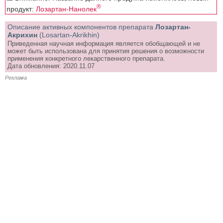
®
продукт:
Лозартан-Нанолек
Описание активных компонентов препарата
Лозартан-
Акрихин
(Losartan-Akrikhin)
Приведенная научная информация является обобщающей и не
может быть использована для принятия решения о возможности
применения конкретного лекарственного препарата.
Дата обновления: 2020.11.07
Реклама