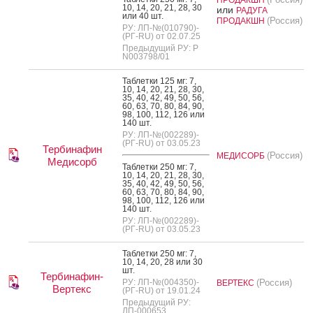
10, 14, 20, 21, 28, 30
или
РАДУГА
или 40 шт.
(Россия)
ПРОДАКШН
РУ: ЛП-№(010790)-
(РГ-RU) от 02.07.25
Предыдущий РУ: Р
N003798/01
Таб­летки 125 мг: 7,
10, 14, 20, 21, 28, 30,
35, 40, 42, 49, 50, 56,
60, 63, 70, 80, 84, 90,
98, 100, 112, 126 или
140 шт.
РУ: ЛП-№(002289)-
(РГ-RU) от 03.05.23
Тербинафин
(Россия)
МЕДИСОРБ
Медисорб
Таб­летки 250 мг: 7,
10, 14, 20, 21, 28, 30,
35, 40, 42, 49, 50, 56,
60, 63, 70, 80, 84, 90,
98, 100, 112, 126 или
140 шт.
РУ: ЛП-№(002289)-
(РГ-RU) от 03.05.23
Таб­летки 250 мг: 7,
10, 14, 20, 28 или 30
шт.
Тербинафин-
РУ: ЛП-№(004350)-
(Россия)
ВЕРТЕКС
Вертекс
(РГ-RU) от 19.01.24
Предыдущий РУ:
ЛП-000653