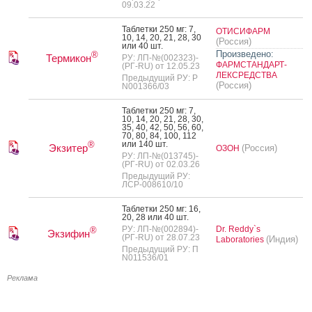
09.03.22
Таб­летки 250 мг: 7,
ОТИСИФАРМ
10, 14, 20, 21, 28, 30
(Россия)
или 40 шт.
Произведено:
®
Термикон
РУ: ЛП-№(002323)-
ФАРМСТАНДАРТ-
(РГ-RU) от 12.05.23
ЛЕКСРЕДСТВА
Предыдущий РУ: Р
(Россия)
N001366/03
Таб­летки 250 мг: 7,
10, 14, 20, 21, 28, 30,
35, 40, 42, 50, 56, 60,
70, 80, 84, 100, 112
или 140 шт.
®
Экзитер
(Россия)
ОЗОН
РУ: ЛП-№(013745)-
(РГ-RU) от 02.03.26
Предыдущий РУ:
ЛСР-008610/10
Таб­летки 250 мг: 16,
20, 28 или 40 шт.
РУ: ЛП-№(002894)-
Dr. Reddy`s
®
Экзифин
(РГ-RU) от 28.07.23
(Индия)
Laboratories
Предыдущий РУ: П
N011536/01
Реклама