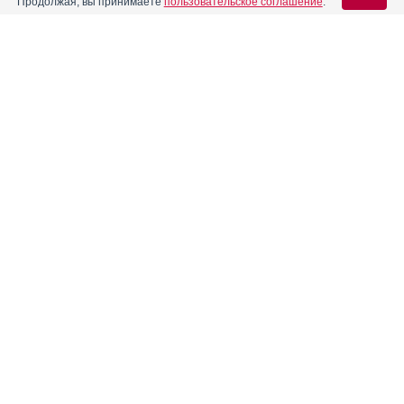
Продолжая, вы принимаете
пользовательское соглашение
.
Вход для специалистов
E-mail учетной записи Vidal:
Пароль:
Регистрация
Забыли пароль?
Информация о групповых и нозологических аналогах