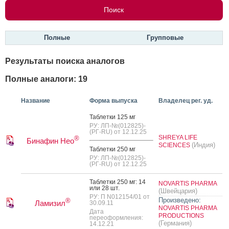
Полные
Групповые
Результаты поиска аналогов
Полные аналоги: 19
Название
Форма выпуска
Владелец рег. уд.
Таб­летки 125 мг
РУ: ЛП-№(012825)-
(РГ-RU) от 12.12.25
SHREYA LIFE
®
Бинафин Нео
(Индия)
SCIENCES
Таб­летки 250 мг
РУ: ЛП-№(012825)-
(РГ-RU) от 12.12.25
Таб­летки 250 мг: 14
NOVARTIS PHARMA
или 28 шт.
(Швейцария)
РУ: П N012154/01 от
Произведено:
®
Ламизил
30.09.11
NOVARTIS PHARMA
Дата
PRODUCTIONS
переоформления:
(Германия)
14.12.21