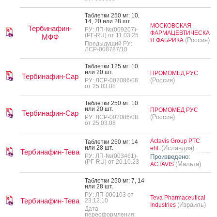
Таб­летки 250 мг: 10,
14, 20 или 28 шт.
МОСКОВСКАЯ
Тербинафин-
РУ: ЛП-№(009207)-
ФАРМАЦЕВТИЧЕСКА
(РГ-RU) от 11.03.25
МФФ
(Россия)
Я ФАБРИКА
Предыдущий РУ:
ЛСР-008787/10
Таб­летки 125 мг: 10
или 20 шт.
ПРОМОМЕД РУС
Тербинафин-Сар
(Россия)
РУ: ЛСР-002086/08
от 25.03.08
Таб­летки 250 мг: 10
или 20 шт.
ПРОМОМЕД РУС
Тербинафин-Сар
(Россия)
РУ: ЛСР-002086/08
от 25.03.08
Actavis Group PTC
Таб­летки 250 мг: 14
или 28 шт.
(Исландия)
ehf.
Тербинафин-Тева
РУ: ЛП-№(003461)-
Произведено:
(РГ-RU) от 20.10.23
(Мальта)
ACTAVIS
Таб­летки 250 мг: 7, 14
или 28 шт.
РУ: ЛП-000103 от
Teva Pharmaceutical
Тербинафин-Тева
23.12.10
(Израиль)
Industries
Дата
переоформления: