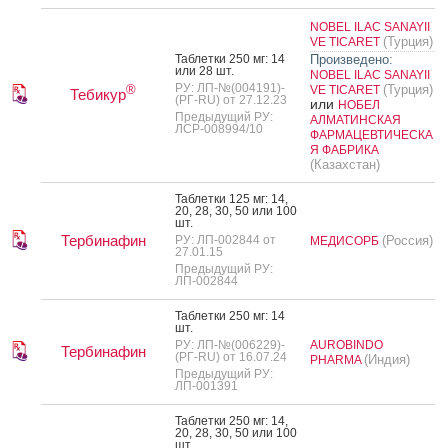
NOBEL ILAC SANAYII
(Турция)
VE TICARET
Таб­летки 250 мг: 14
Произведено:
или 28 шт.
NOBEL ILAC SANAYII
РУ: ЛП-№(004191)-
(Турция)
®
VE TICARET
Тебикур
(РГ-RU) от 27.12.23
или
НОБЕЛ
Предыдущий РУ:
АЛМАТИНСКАЯ
ЛСР-008994/10
ФАРМАЦЕВТИЧЕСКА
Я ФАБРИКА
(Казахстан)
Таб­летки 125 мг: 14,
20, 28, 30, 50 или 100
шт.
Тербинафин
РУ: ЛП-002844 от
(Россия)
МЕДИСОРБ
27.01.15
Предыдущий РУ:
ЛП-002844
Таб­летки 250 мг: 14
шт.
РУ: ЛП-№(006229)-
AUROBINDO
Тербинафин
(РГ-RU) от 16.07.24
(Индия)
PHARMA
Предыдущий РУ:
ЛП-001391
Таб­летки 250 мг: 14,
20, 28, 30, 50 или 100
шт.