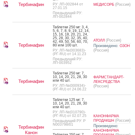
Тербинафин
РУ: ЛП-002844 от
(Россия)
МЕДИСОРБ
27.01.15
Предыдущий РУ:
ЛП-002844
Таб­летки 250 мг: 3, 4,
5, 6, 7, 8, 9, 19, 12, 14,
15, 16, 18, 20, 21, 24,
25, 28, 30, 32, 35, 40,
(Россия)
АТОЛЛ
42, 49, 50, 56, 60, 70,
Тербинафин
80 или 100 шт.
Произведено:
ОЗОН
(Россия)
РУ: ЛП-№(003683)-
(РГ-RU) от 14.11.23
Предыдущий РУ:
ЛП-003952
Таб­летки 250 мг: 7,
10, 14, 20, 21, 28, 30
ФАРМСТАНДАРТ-
или 40 шт.
Тербинафин
ЛЕКСРЕДСТВА
РУ: ЛП-№(000934)-
(Россия)
(РГ-RU) от 24.06.22
Таб­летки 125 мг: 7,
10, 14, 20, 21, 28, 30
или 40 шт.
РУ: ЛП-№(010790)-
(РГ-RU) от 02.07.25
КАНОНФАРМА
(Россия)
ПРОДАКШН
Предыдущий РУ: Р
N003798/01
Произведено:
Тербинафин
КАНОНФАРМА
Канон
Таб­летки 250 мг: 7,
(Россия)
ПРОДАКШН