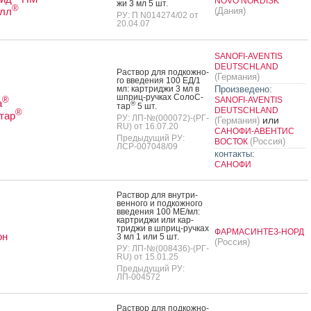
NOVO NORDISK
жи 3 мл 5 шт.
®
лл
(Дания)
РУ: П N014274/02 от
20.04.07
SANOFI-AVENTIS
DEUTSCHLAND
Рас­твор для под­кожно­
(Германия)
го вве­дения 100 ЕД/1
мл: кар­трид­жи 3 мл в
Произведено:
шприц-руч­ках Со­лоС­
®
SANOFI-AVENTIS
а
®
тар
5 шт.
DEUTSCHLAND
®
тар
РУ: ЛП-№(000072)-(РГ-
или
(Германия)
RU) от 16.07.20
САНОФИ-АВЕНТИС
Предыдущий РУ:
(Россия)
ВОСТОК
ЛСР-007048/09
контакты:
САНОФИ
Рас­твор для внут­ри­
вен­но­го и под­кожно­го
вве­дения 100 МЕ/мл:
кар­трид­жи или кар­
трид­жи в шприц-руч­ках
ФАРМАСИНТЕЗ-НОРД
он
3 мл 1 или 5 шт.
(Россия)
РУ: ЛП-№(008436)-(РГ-
RU) от 15.01.25
Предыдущий РУ:
ЛП-004572
Рас­твор для под­кожно­