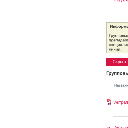
Информа
Групповые
препарат
специалис
линии.
Скрыть 
Групповы
Назван
Актра
Актра