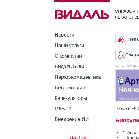
СПРАВОЧН
ЛЕКАРСТВ
Новости
Препа
Наши услуги
Специ
О компании
Видаль БОКС
Реклама. ООО «Бауш
Парафармацевтика
Ветеринария
Калькуляторы
Видаль
МКБ-11
Внедрение ИИ
Биосули
💊 Анал
Вход для
✅ Более