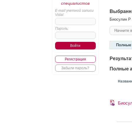
специалистов
E-mail учетной записи
Выбранн
Vidal:
Биосулин Р 
Пароль:
Полные 
Результа
Регистрация
Забыли пароль?
Полные а
Назван
Биосу