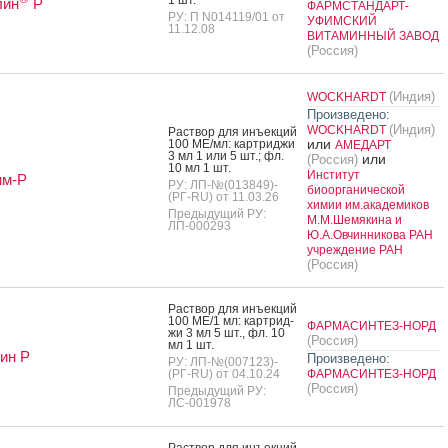
лин
Р
ФАРМСТАНДАРТ-
РУ: П N014119/01 от
УФИМСКИЙ
11.12.08
ВИТАМИННЫЙ ЗАВОД
(Россия)
(Индия)
WOCKHARDT
Произведено:
(Индия)
WOCKHARDT
Рас­твор для инъ­ек­ций
или
100 МЕ/мл: кар­трид­жи
АМЕДАРТ
3 мл 1 или 5 шт.; фл.
или
(Россия)
10 мл 1 шт.
Институт
им-Р
РУ: ЛП-№(013849)-
биоорганической
(РГ-RU) от 11.03.26
химии им.академиков
Предыдущий РУ:
М.М.Шемякина и
ЛП-000293
Ю.А.Овчинникова РАН
учреждение РАН
(Россия)
Рас­твор для инъ­ек­ций
100 МЕ/1 мл: кар­трид­
ФАРМАСИНТЕЗ-НОРД
жи 3 мл 5 шт., фл. 10
(Россия)
мл 1 шт.
ин Р
Произведено:
РУ: ЛП-№(007123)-
(РГ-RU) от 04.10.24
ФАРМАСИНТЕЗ-НОРД
(Россия)
Предыдущий РУ:
ЛС-001978
Рас­твор для инъ­ек­ций