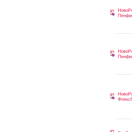
НовоР
Пенфи
НовоР
Пенфи
НовоР
Флекс