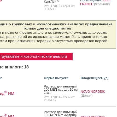
Произведено:
LILLY
Квик­Пен™
(Франция)
FRANCE
РУ: П N013712/01 от
30.05.11
ция о групповых и нозологических аналогах предназначена
только для специалистов.
 и нозологические аналоги
не являются полными аналогами
ов
, решение об их использовании может быть принято только
том при назначении терапии в отсутствие препаратов первой
групповые и нозологические аналоги
е аналоги: 18
ие
Форма выпуска
Владелец рег. уд.
Рас­твор для инъ­ек­ций
100 МЕ/1 мл: фл. 10 мл
NOVO NORDISK
®
1 шт.
пид
НМ
(Дания)
РУ: П N014272/02 от
20.04.07
Рас­твор для инъ­ек­ций
100 МЕ/1 мл: кар­трид­
®
пид
НМ