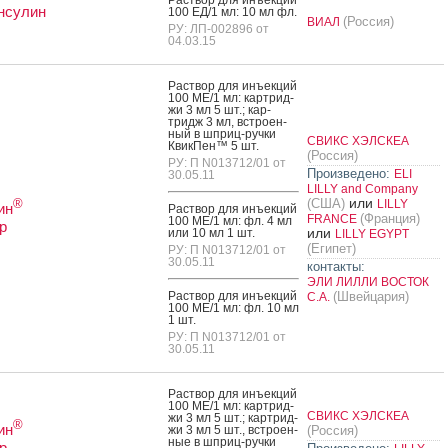
нсулин
100 ЕД/1 мл: 10 мл фл.
(Россия)
ВИАЛ
РУ: ЛП-002896 от
04.03.15
Рас­твор для инъ­ек­ций
100 МЕ/1 мл: кар­трид­
жи 3 мл 5 шт.; кар­
тридж 3 мл, встро­ен­
ный в шприц-руч­ки
СВИКС ХЭЛСКЕА
Квик­Пен™ 5 шт.
(Россия)
РУ: П N013712/01 от
Произведено:
ELI
30.05.11
LILLY and Company
или
(США)
®
LILLY
ин
Рас­твор для инъ­ек­ций
(Франция)
FRANCE
100 МЕ/1 мл: фл. 4 мл
р
или
или 10 мл 1 шт.
LILLY EGYPT
(Египет)
РУ: П N013712/01 от
30.05.11
контакты:
ЭЛИ ЛИЛЛИ ВОСТОК
Рас­твор для инъ­ек­ций
(Швейцария)
С.А.
100 МЕ/1 мл: фл. 10 мл
1 шт.
РУ: П N013712/01 от
30.05.11
Рас­твор для инъ­ек­ций
100 МЕ/1 мл: кар­трид­
СВИКС ХЭЛСКЕА
жи 3 мл 5 шт.; кар­трид­
®
ин
жи 3 мл 5 шт., встро­ен­
(Россия)
ные в шприц-руч­ки
р