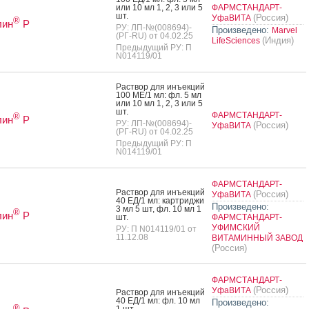
или 10 мл 1, 2, 3 или 5
ФАРМСТАНДАРТ-
шт.
(Россия)
УфаВИТА
®
лин
Р
РУ: ЛП-№(008694)-
Произведено:
Marvel
(РГ-RU) от 04.02.25
(Индия)
LifeSciences
Предыдущий РУ: П
N014119/01
Рас­твор для инъ­ек­ций
100 МЕ/1 мл: фл. 5 мл
или 10 мл 1, 2, 3 или 5
шт.
ФАРМСТАНДАРТ-
®
лин
Р
РУ: ЛП-№(008694)-
(Россия)
УфаВИТА
(РГ-RU) от 04.02.25
Предыдущий РУ: П
N014119/01
ФАРМСТАНДАРТ-
Рас­твор для инъ­ек­ций
(Россия)
УфаВИТА
40 ЕД/1 мл: кар­трид­жи
Произведено:
3 мл 5 шт, фл. 10 мл 1
®
лин
Р
шт.
ФАРМСТАНДАРТ-
УФИМСКИЙ
РУ: П N014119/01 от
11.12.08
ВИТАМИННЫЙ ЗАВОД
(Россия)
ФАРМСТАНДАРТ-
(Россия)
УфаВИТА
Рас­твор для инъ­ек­ций
40 ЕД/1 мл: фл. 10 мл
Произведено:
®
1 шт.