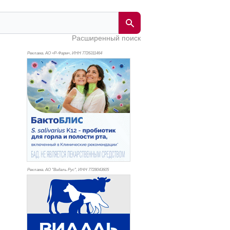
Расширенный поиск
Реклама. АО «Р-Фарм», ИНН 772
6311464
Реклама. АО "Видаль Рус", ИНН 772
8043605