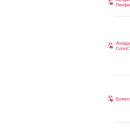
Пенфи
Апидр
СолоС
Бужет