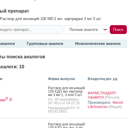
ый препарат
Раствор для инъекций 100 МЕ/1 мл: картриджи 3 мл 5 шт.
аналоги
Групповые аналоги
Нозологические аналоги
ты поиска аналогов
налоги: 10
ие
Форма выпуска
Владелец рег. уд.
Рас­твор для инъ­ек­ций
100 ЕД/1 мл: кар­трид­
ФАРМСТАНДАРТ-
жи 3 мл 1, 3 или 5 шт.
(Россия)
УфаВИТА
®
лин
Р
РУ: ЛП-№(008694)-
Произведено:
Marvel
(РГ-RU) от 04.02.25
(Индия)
LifeSciences
Предыдущий РУ: П
N014119/01
Рас­твор для инъ­ек­ций
100 ЕД/1 мл: фл. 5 мл