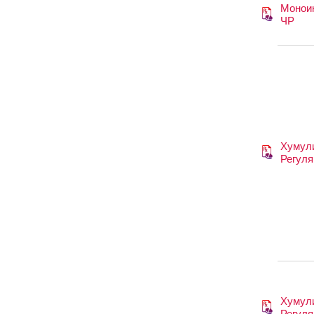
Монои
ЧР
Хумул
Регуля
Хумул
Регуля