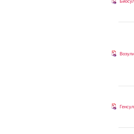
Биосу
Возул
Генсул