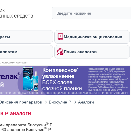
ИК
ЕННЫХ СРЕДСТВ
раты
Медицинская энциклопедия
алистам
Поиск аналогов
 Хелс», ИНН: 770
6782987
Описания препаратов
Биосулин Р
Аналоги
н Р аналоги
®
оги препарата Биосулин
Р
®
 63 аналогов Биосулин
Р