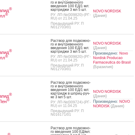
го и внут­ри­вен­но­го
вве­дения 100 ЕД/1 мл:
®
кар­трид­жи 3 мл 5 шт.
апид
NOVO NORDISK
®
РУ: ЛП-№(009820)-(РГ-
лл
(Дания)
RU) от 21.04.25
Предыдущий РУ: П
N012703/01
Рас­твор для под­кожно­
NOVO NORDISK
го и внут­ри­вен­но­го
(Дания)
вве­дения 100 ЕД/1 мл:
®
кар­трид­жи 3 мл 5 шт.
апид
Произведено:
Novo
®
РУ: ЛП-№(009820)-(РГ-
лл
Nordisk Producao
RU) от 21.04.25
Farmaceutica do Brasil
Предыдущий РУ: П
(Бразилия)
N012703/01
Рас­твор для под­кожно­
го и внут­ри­вен­но­го
вве­дения 100 ЕД/1 мл:
NOVO NORDISK
кар­тридж в шприц-руч­
®
апид
(Дания)
ке 3 мл 5 шт.
®
Пен
Произведено:
NOVO
РУ: ЛП-№(009724)-(РГ-
RU) от 11.04.25
(Дания)
NORDISK
Предыдущий РУ: П
N016171/01
Рас­твор для под­кожно­
го вве­дения 100 ЕД/мл:
®