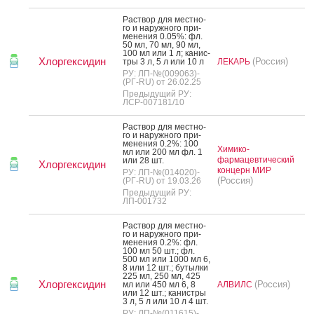
Рас­твор для мес­тно­
го и на­руж­но­го при­
мене­ния 0.05%: фл.
50 мл, 70 мл, 90 мл,
100 мл или 1 л; ка­нис­
Хлоргексидин
(Россия)
тры 3 л, 5 л или 10 л
ЛЕКАРЬ
РУ: ЛП-№(009063)-
(РГ-RU) от 26.02.25
Предыдущий РУ:
ЛСР-007181/10
Рас­твор для мес­тно­
го и на­руж­но­го при­
мене­ния 0.2%: 100
Химико-
мл или 200 мл фл. 1
фармацевтический
или 28 шт.
Хлоргексидин
концерн МИР
РУ: ЛП-№(014020)-
(Россия)
(РГ-RU) от 19.03.26
Предыдущий РУ:
ЛП-001732
Рас­твор для мес­тно­
го и на­руж­но­го при­
мене­ния 0.2%: фл.
100 мл 50 шт.; фл.
500 мл или 1000 мл 6,
8 или 12 шт.; бу­тыл­ки
225 мл, 250 мл, 425
Хлоргексидин
(Россия)
мл или 450 мл 6, 8
АЛВИЛС
или 12 шт.; ка­нис­тры
3 л, 5 л или 10 л 4 шт.
РУ: ЛП-№(011615)-