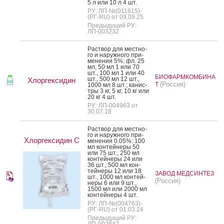
5 л или 10 л 4 шт.
РУ: ЛП-№(011615)-
(РГ-RU) от 09.09.25
Предыдущий РУ:
ЛП-003232
Рас­твор для мес­тно­
го и на­руж­но­го при­
мене­ния 5%: фл. 25
мл, 50 мл 1 или 70
шт., 100 мл 1 или 40
БИОФАРМКОМБИНА
шт., 500 мл 12 шт.,
Хлоргексидин
(Россия)
Т
1000 мл 8 шт.; ка­нис­
тры 3 кг, 5 кг, 10 кг или
20 кг 4 шт.
РУ: ЛП-004963 от
30.07.18
Рас­твор для мес­тно­
го и на­руж­но­го при­
Хлоргексидин С
мене­ния 0.05%: 100
мл кон­тей­не­ры 50
или 75 шт., 250 мл
кон­тей­не­ры 24 или
36 шт., 500 мл кон­
тей­не­ры 12 или 18
ЗАВОД МЕДСИНТЕЗ
шт., 1000 мл кон­тей­
(Россия)
не­ры 6 или 9 шт.,
1500 мл или 2000 мл
кон­тей­не­ры 4 шт.
РУ: ЛП-№(004763)-
(РГ-RU) от 01.03.24
Предыдущий РУ:
ЛП-002842