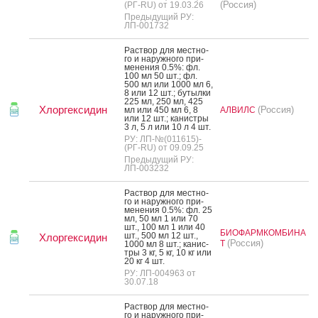
(Россия)
(РГ-RU) от 19.03.26
Предыдущий РУ:
ЛП-001732
Рас­твор для мес­тно­
го и на­руж­но­го при­
мене­ния 0.5%: фл.
100 мл 50 шт.; фл.
500 мл или 1000 мл 6,
8 или 12 шт.; бу­тыл­ки
225 мл, 250 мл, 425
Хлоргексидин
(Россия)
мл или 450 мл 6, 8
АЛВИЛС
или 12 шт.; ка­нис­тры
3 л, 5 л или 10 л 4 шт.
РУ: ЛП-№(011615)-
(РГ-RU) от 09.09.25
Предыдущий РУ:
ЛП-003232
Рас­твор для мес­тно­
го и на­руж­но­го при­
мене­ния 0.5%: фл. 25
мл, 50 мл 1 или 70
шт., 100 мл 1 или 40
БИОФАРМКОМБИНА
шт., 500 мл 12 шт.,
Хлоргексидин
(Россия)
Т
1000 мл 8 шт.; ка­нис­
тры 3 кг, 5 кг, 10 кг или
20 кг 4 шт.
РУ: ЛП-004963 от
30.07.18
Рас­твор для мес­тно­
го и на­руж­но­го при­