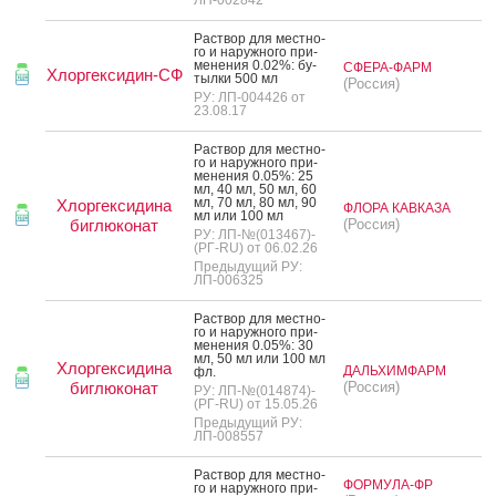
Рас­твор для мес­тно­
го и на­руж­но­го при­
мене­ния 0.02%: бу­
СФЕРА-ФАРМ
Хлоргексидин-СФ
тыл­ки 500 мл
(Россия)
РУ: ЛП-004426 от
23.08.17
Рас­твор для мес­тно­
го и на­руж­но­го при­
мене­ния 0.05%: 25
мл, 40 мл, 50 мл, 60
мл, 70 мл, 80 мл, 90
Хлоргексидина
ФЛОРА КАВКАЗА
мл или 100 мл
биглюконат
(Россия)
РУ: ЛП-№(013467)-
(РГ-RU) от 06.02.26
Предыдущий РУ:
ЛП-006325
Рас­твор для мес­тно­
го и на­руж­но­го при­
мене­ния 0.05%: 30
мл, 50 мл или 100 мл
Хлоргексидина
ДАЛЬХИМФАРМ
фл.
биглюконат
(Россия)
РУ: ЛП-№(014874)-
(РГ-RU) от 15.05.26
Предыдущий РУ:
ЛП-008557
Рас­твор для мес­тно­
ФОРМУЛА-ФР
го и на­руж­но­го при­