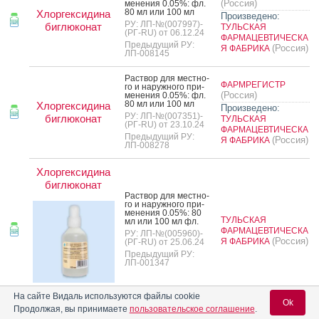
(Россия)
мене­ния 0.05%: фл.
80 мл или 100 мл
Хлоргексидина
Произведено:
РУ: ЛП-№(007997)-
биглюконат
ТУЛЬСКАЯ
(РГ-RU) от 06.12.24
ФАРМАЦЕВТИЧЕСКА
Предыдущий РУ:
(Россия)
Я ФАБРИКА
ЛП-008145
Рас­твор для мес­тно­
ФАРМРЕГИСТР
го и на­руж­но­го при­
(Россия)
мене­ния 0.05%: фл.
80 мл или 100 мл
Хлоргексидина
Произведено:
РУ: ЛП-№(007351)-
биглюконат
ТУЛЬСКАЯ
(РГ-RU) от 23.10.24
ФАРМАЦЕВТИЧЕСКА
Предыдущий РУ:
(Россия)
Я ФАБРИКА
ЛП-008278
Хлоргексидина
биглюконат
Рас­твор для мес­тно­
го и на­руж­но­го при­
мене­ния 0.05%: 80
ТУЛЬСКАЯ
мл или 100 мл фл.
ФАРМАЦЕВТИЧЕСКА
РУ: ЛП-№(005960)-
(Россия)
Я ФАБРИКА
(РГ-RU) от 25.06.24
Предыдущий РУ:
ЛП-001347
На сайте Видаль используются файлы cookie
Ok
Продолжая, вы принимаете
пользовательское соглашение
.
Хлоргексидина