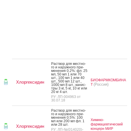
Рас­твор для мес­тно­
го и на­руж­но­го при­
мене­ния 0.2%: фл. 25
мл, 50 мл 1 или 70
шт., 100 мл 1 или 40
БИОФАРМКОМБИНА
шт., 500 мл 12 шт.,
Хлоргексидин
(Россия)
Т
1000 мл 8 шт.; ка­нис­
тры 3 кг, 5 кг, 10 кг или
20 кг 4 шт.
РУ: ЛП-004963 от
30.07.18
Рас­твор для мес­тно­
го и на­руж­но­го при­
мене­ния 0.5%: 100
Химико-
мл или 200 мл фл. 1
фармацевтический
или 28 шт.
Хлоргексидин
концерн МИР
РУ: ЛП-№(014020)-