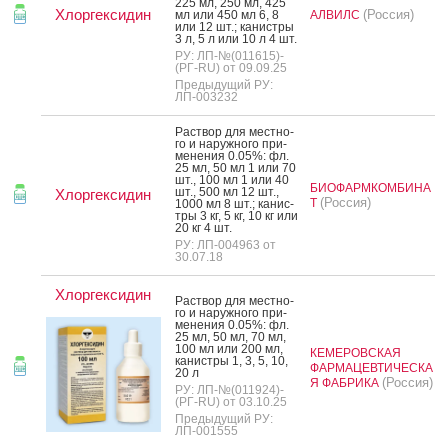
225 мл, 250 мл, 425
Хлоргексидин
(Россия)
мл или 450 мл 6, 8
АЛВИЛС
или 12 шт.; ка­нис­тры
3 л, 5 л или 10 л 4 шт.
РУ: ЛП-№(011615)-
(РГ-RU) от 09.09.25
Предыдущий РУ:
ЛП-003232
Рас­твор для мес­тно­
го и на­руж­но­го при­
мене­ния 0.05%: фл.
25 мл, 50 мл 1 или 70
шт., 100 мл 1 или 40
БИОФАРМКОМБИНА
шт., 500 мл 12 шт.,
Хлоргексидин
(Россия)
Т
1000 мл 8 шт.; ка­нис­
тры 3 кг, 5 кг, 10 кг или
20 кг 4 шт.
РУ: ЛП-004963 от
30.07.18
Хлоргексидин
Рас­твор для мес­тно­
го и на­руж­но­го при­
мене­ния 0.05%: фл.
25 мл, 50 мл, 70 мл,
100 мл или 200 мл,
КЕМЕРОВСКАЯ
ка­нис­тры 1, 3, 5, 10,
ФАРМАЦЕВТИЧЕСКА
20 л
(Россия)
Я ФАБРИКА
РУ: ЛП-№(011924)-
(РГ-RU) от 03.10.25
Предыдущий РУ:
ЛП-001555