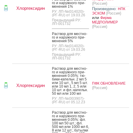
го и на­руж­но­го при­
(Россия)
мене­ния 1%
Хлоргексидин
Произведено:
НПК
РУ: ЛП-№(014020)-
(Россия)
ЭСКОМ
(РГ-RU) от 19.03.26
или
Фирма
Предыдущий РУ:
МЕДПОЛИМЕР
ЛП-001732
(Россия)
Рас­твор для мес­тно­
го и на­руж­но­го при­
мене­ния 5%
РУ: ЛП-№(014020)-
(РГ-RU) от 19.03.26
Предыдущий РУ:
ЛП-001732
Рас­твор для мес­тно­
го и на­руж­но­го при­
мене­ния 0.05%: тю­
бики-ка­пельн. 2 мл 5
или 10 шт., 5 мл 5 шт.
ПФК ОБНОВЛЕНИЕ
Хлоргексидин
или 10 мл 1, 2, 5 или
(Россия)
10 шт. и фл.-ка­пельн.
50 мл или 100 мл
РУ: ЛП-№(003907)-
(РГ-RU) от 05.12.23
Рас­твор для мес­тно­
го и на­руж­но­го при­
мене­ния 0.05%: фл.
100 мл 50 шт.; фл.
500 мл или 1000 мл 6,
8 или 12 шт.; бу­тыл­ки