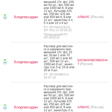
мене­ния 1%: фл. 100
мл 50 шт.; фл. 500 мл
или 1000 мл 6, 8 или
12 шт.; бу­тыл­ки 225
мл, 250 мл, 425 мл
Хлоргексидин
(Россия)
или 450 мл 6, 8 или
АЛВИЛС
12 шт.; ка­нис­тры 3 л,
5 л или 10 л 4 шт.
РУ: ЛП-№(011615)-
(РГ-RU) от 09.09.25
Предыдущий РУ:
ЛП-003232
Рас­твор для мес­тно­
го и на­руж­но­го при­
мене­ния 1%: фл. 25
мл, 50 мл 1 или 70
шт., 100 мл 1 или 40
БИОФАРМКОМБИНА
шт., 500 мл 12 шт.,
Хлоргексидин
(Россия)
Т
1000 мл 8 шт.; ка­нис­
тры 3 кг, 5 кг, 10 кг или
20 кг 4 шт.
РУ: ЛП-004963 от
30.07.18
Рас­твор для мес­тно­
го и на­руж­но­го при­
мене­ния 5%: фл. 100
мл 50 шт.; фл. 500 мл
или 1000 мл 6, 8 или
12 шт.; бу­тыл­ки 225
мл, 250 мл, 425 мл
Хлоргексидин
(Россия)
или 450 мл 6, 8 или
АЛВИЛС
12 шт.; ка­нис­тры 3 л,