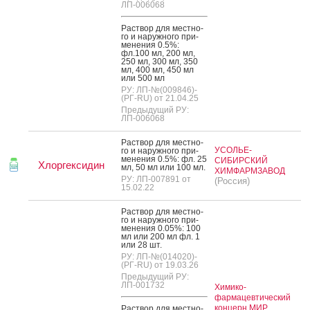
ЛП-006068
Рас­твор для мес­тно­
го и на­руж­но­го при­
мене­ния 0.5%:
фл.100 мл, 200 мл,
250 мл, 300 мл, 350
мл, 400 мл, 450 мл
или 500 мл
РУ: ЛП-№(009846)-
(РГ-RU) от 21.04.25
Предыдущий РУ:
ЛП-006068
Рас­твор для мес­тно­
УСОЛЬЕ-
го и на­руж­но­го при­
мене­ния 0.5%: фл. 25
СИБИРСКИЙ
Хлоргексидин
мл, 50 мл или 100 мл.
ХИМФАРМЗАВОД
РУ: ЛП-007891 от
(Россия)
15.02.22
Рас­твор для мес­тно­
го и на­руж­но­го при­
мене­ния 0.05%: 100
мл или 200 мл фл. 1
или 28 шт.
РУ: ЛП-№(014020)-
(РГ-RU) от 19.03.26
Предыдущий РУ:
ЛП-001732
Химико-
фармацевтический
концерн МИР
Рас­твор для мес­тно­