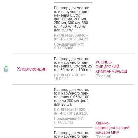
Рас­твор для мес­тно­
го и на­руж­но­го при­
мене­ния 0.5%:
фл.100 мл, 200 мл,
250 мл, 300 мл, 350
мл, 400 мл, 450 мл
или 500 мл
РУ: ЛП-№(009846)-
(РГ-RU) от 21.04.25
Предыдущий РУ:
ЛП-006068
Рас­твор для мес­тно­
УСОЛЬЕ-
го и на­руж­но­го при­
мене­ния 0.5%: фл. 25
СИБИРСКИЙ
Хлоргексидин
мл, 50 мл или 100 мл.
ХИМФАРМЗАВОД
РУ: ЛП-007891 от
(Россия)
15.02.22
Рас­твор для мес­тно­
го и на­руж­но­го при­
мене­ния 0.05%: 100
мл или 200 мл фл. 1
или 28 шт.
РУ: ЛП-№(014020)-
(РГ-RU) от 19.03.26
Предыдущий РУ:
ЛП-001732
Химико-
фармацевтический
концерн МИР
Рас­твор для мес­тно­
го и на­руж­но­го при­
(Россия)