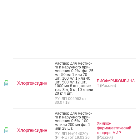
Рас­твор для мес­тно­
го и на­руж­но­го при­
мене­ния 0.2%: фл. 25
мл, 50 мл 1 или 70
шт., 100 мл 1 или 40
БИОФАРМКОМБИНА
шт., 500 мл 12 шт.,
Хлоргексидин
(Россия)
Т
1000 мл 8 шт.; ка­нис­
тры 3 кг, 5 кг, 10 кг или
20 кг 4 шт.
РУ: ЛП-004963 от
30.07.18
Рас­твор для мес­тно­
го и на­руж­но­го при­
мене­ния 0.5%: 100
Химико-
мл или 200 мл фл. 1
фармацевтический
или 28 шт.
Хлоргексидин
концерн МИР
РУ: ЛП-№(014020)-
(Россия)
(РГ-RU) от 19.03.26