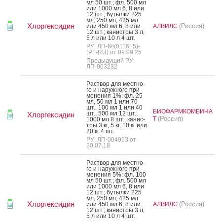
мл 50 шт.; фл. 500 мл
или 1000 мл 6, 8 или
12 шт.; бу­тыл­ки 225
мл, 250 мл, 425 мл
Хлоргексидин
(Россия)
или 450 мл 6, 8 или
АЛВИЛС
12 шт.; ка­нис­тры 3 л,
5 л или 10 л 4 шт.
РУ: ЛП-№(011615)-
(РГ-RU) от 09.09.25
Предыдущий РУ:
ЛП-003232
Рас­твор для мес­тно­
го и на­руж­но­го при­
мене­ния 1%: фл. 25
мл, 50 мл 1 или 70
шт., 100 мл 1 или 40
БИОФАРМКОМБИНА
шт., 500 мл 12 шт.,
Хлоргексидин
(Россия)
Т
1000 мл 8 шт.; ка­нис­
тры 3 кг, 5 кг, 10 кг или
20 кг 4 шт.
РУ: ЛП-004963 от
30.07.18
Рас­твор для мес­тно­
го и на­руж­но­го при­
мене­ния 5%: фл. 100
мл 50 шт.; фл. 500 мл
или 1000 мл 6, 8 или
12 шт.; бу­тыл­ки 225
мл, 250 мл, 425 мл
Хлоргексидин
(Россия)
или 450 мл 6, 8 или
АЛВИЛС
12 шт.; ка­нис­тры 3 л,
5 л или 10 л 4 шт.