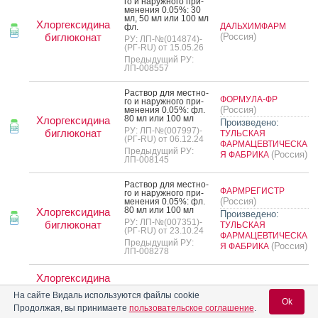
го и на­руж­но­го при­
мене­ния 0.05%: 30
мл, 50 мл или 100 мл
Хлоргексидина
ДАЛЬХИМФАРМ
фл.
биглюконат
(Россия)
РУ: ЛП-№(014874)-
(РГ-RU) от 15.05.26
Предыдущий РУ:
ЛП-008557
Рас­твор для мес­тно­
ФОРМУЛА-ФР
го и на­руж­но­го при­
(Россия)
мене­ния 0.05%: фл.
80 мл или 100 мл
Хлоргексидина
Произведено:
РУ: ЛП-№(007997)-
биглюконат
ТУЛЬСКАЯ
(РГ-RU) от 06.12.24
ФАРМАЦЕВТИЧЕСКА
Предыдущий РУ:
(Россия)
Я ФАБРИКА
ЛП-008145
Рас­твор для мес­тно­
ФАРМРЕГИСТР
го и на­руж­но­го при­
(Россия)
мене­ния 0.05%: фл.
80 мл или 100 мл
Хлоргексидина
Произведено:
РУ: ЛП-№(007351)-
биглюконат
ТУЛЬСКАЯ
(РГ-RU) от 23.10.24
ФАРМАЦЕВТИЧЕСКА
Предыдущий РУ:
(Россия)
Я ФАБРИКА
ЛП-008278
Хлоргексидина
биглюконат
На сайте Видаль используются файлы cookie
Рас­твор для мес­тно­
Ok
го и на­руж­но­го при­
Продолжая, вы принимаете
пользовательское соглашение
.
мене­ния 0.05%: фл.