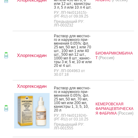
или 12 шт.; ка­нис­тры
3 л, 5 л или 10 л 4 шт.
РУ: ЛП-№(011615)-
(РГ-RU) от 09.09.25
Предыдущий РУ:
ЛП-003232
Рас­твор для мес­тно­
го и на­руж­но­го при­
мене­ния 0.05%: фл.
25 мл, 50 мл 1 или 70
шт., 100 мл 1 или 40
БИОФАРМКОМБИНА
шт., 500 мл 12 шт.,
Хлоргексидин
(Россия)
Т
1000 мл 8 шт.; ка­нис­
тры 3 кг, 5 кг, 10 кг или
20 кг 4 шт.
РУ: ЛП-004963 от
30.07.18
Хлоргексидин
Рас­твор для мес­тно­
го и на­руж­но­го при­
мене­ния 0.05%: фл.
25 мл, 50 мл, 70 мл,
100 мл или 200 мл,
КЕМЕРОВСКАЯ
ка­нис­тры 1, 3, 5, 10,
ФАРМАЦЕВТИЧЕСКА
20 л
(Россия)
Я ФАБРИКА
РУ: ЛП-№(011924)-
(РГ-RU) от 03.10.25
Предыдущий РУ:
ЛП-001555