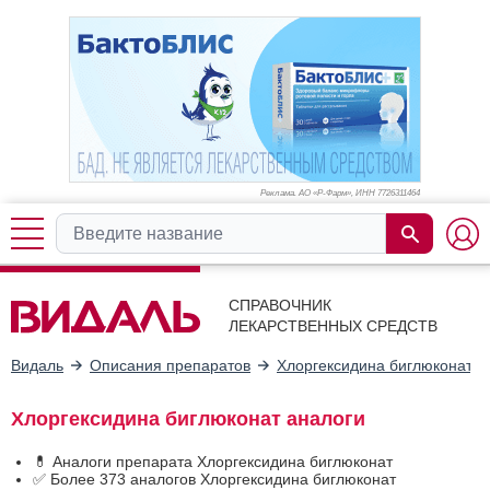
Реклама. АО «Р-Фарм», ИНН 772
6311464
СПРАВОЧНИК
ЛЕКАРСТВЕННЫХ СРЕДСТВ
Видаль
Описания препаратов
Хлоргексидина биглюконат
Хлоргексидина биглюконат аналоги
💊 Аналоги препарата Хлоргексидина биглюконат
✅ Более 373 аналогов Хлоргексидина биглюконат