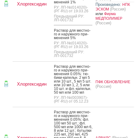
мене­ния 1%
Хлоргексидин
Произведено:
НПК
РУ: ЛП-№(014020)-
(Россия)
ЭСКОМ
(РГ-RU) от 19.03.26
или
Фирма
Предыдущий РУ:
МЕДПОЛИМЕР
ЛП-001732
(Россия)
Рас­твор для мес­тно­
го и на­руж­но­го при­
мене­ния 5%
РУ: ЛП-№(014020)-
(РГ-RU) от 19.03.26
Предыдущий РУ:
ЛП-001732
Рас­твор для мес­тно­
го и на­руж­но­го при­
мене­ния 0.05%: тю­
бики-ка­пельн. 2 мл 5
или 10 шт., 5 мл 5 шт.
ПФК ОБНОВЛЕНИЕ
Хлоргексидин
или 10 мл 1, 2, 5 или
(Россия)
10 шт. и фл.-ка­пельн.
50 мл или 100 мл
РУ: ЛП-№(003907)-
(РГ-RU) от 05.12.23
Рас­твор для мес­тно­
го и на­руж­но­го при­
мене­ния 0.05%: фл.
100 мл 50 шт.; фл.
500 мл или 1000 мл 6,
8 или 12 шт.; бу­тыл­ки
225 мл, 250 мл, 425
Хлоргексидин
(Россия)
мл или 450 мл 6, 8
АЛВИЛС