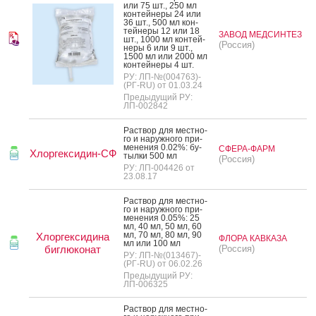
или 75 шт., 250 мл
кон­тей­не­ры 24 или
36 шт., 500 мл кон­
тей­не­ры 12 или 18
ЗАВОД МЕДСИНТЕЗ
шт., 1000 мл кон­тей­
(Россия)
не­ры 6 или 9 шт.,
1500 мл или 2000 мл
кон­тей­не­ры 4 шт.
РУ: ЛП-№(004763)-
(РГ-RU) от 01.03.24
Предыдущий РУ:
ЛП-002842
Рас­твор для мес­тно­
го и на­руж­но­го при­
мене­ния 0.02%: бу­
СФЕРА-ФАРМ
Хлоргексидин-СФ
тыл­ки 500 мл
(Россия)
РУ: ЛП-004426 от
23.08.17
Рас­твор для мес­тно­
го и на­руж­но­го при­
мене­ния 0.05%: 25
мл, 40 мл, 50 мл, 60
мл, 70 мл, 80 мл, 90
Хлоргексидина
ФЛОРА КАВКАЗА
мл или 100 мл
биглюконат
(Россия)
РУ: ЛП-№(013467)-
(РГ-RU) от 06.02.26
Предыдущий РУ:
ЛП-006325
Рас­твор для мес­тно­