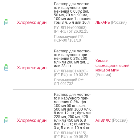
Рас­твор для мес­тно­
го и на­руж­но­го при­
мене­ния 0.05%: фл.
50 мл, 70 мл, 90 мл,
100 мл или 1 л; ка­нис­
Хлоргексидин
(Россия)
тры 3 л, 5 л или 10 л
ЛЕКАРЬ
РУ: ЛП-№(009063)-
(РГ-RU) от 26.02.25
Предыдущий РУ:
ЛСР-007181/10
Рас­твор для мес­тно­
го и на­руж­но­го при­
мене­ния 0.2%: 100
Химико-
мл или 200 мл фл. 1
фармацевтический
или 28 шт.
Хлоргексидин
концерн МИР
РУ: ЛП-№(014020)-
(Россия)
(РГ-RU) от 19.03.26
Предыдущий РУ:
ЛП-001732
Рас­твор для мес­тно­
го и на­руж­но­го при­
мене­ния 0.2%: фл.
100 мл 50 шт.; фл.
500 мл или 1000 мл 6,
8 или 12 шт.; бу­тыл­ки
225 мл, 250 мл, 425
Хлоргексидин
(Россия)
мл или 450 мл 6, 8
АЛВИЛС
или 12 шт.; ка­нис­тры
3 л, 5 л или 10 л 4 шт.
РУ: ЛП-№(011615)-
(РГ-RU) от 09.09.25