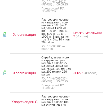
РУ: ЛП-№(011615)-
(РГ-RU) от 09.09.25
Предыдущий РУ:
ЛП-003232
Рас­твор для мес­тно­
го и на­руж­но­го при­
мене­ния 5%: фл. 25
мл, 50 мл 1 или 70
шт., 100 мл 1 или 40
БИОФАРМКОМБИНА
шт., 500 мл 12 шт.,
Хлоргексидин
(Россия)
Т
1000 мл 8 шт.; ка­нис­
тры 3 кг, 5 кг, 10 кг или
20 кг 4 шт.
РУ: ЛП-004963 от
30.07.18
Спрей для мес­тно­го
и на­руж­но­го при­
мене­ния 0.05%: 25
мл, 30 мл, 40 мл, 50
мл, 75 мл, 100 мл, 150
мл, 200 мл или 250
Хлоргексидин
(Россия)
ЛЕКАРЬ
мл фл.
РУ: ЛП-№(009036)-
(РГ-RU) от 25.02.25
Предыдущий РУ:
ЛП-006475
Рас­твор для мес­тно­
го и на­руж­но­го при­
Хлоргексидин С
мене­ния 0.05%: 100
мл кон­тей­не­ры 50