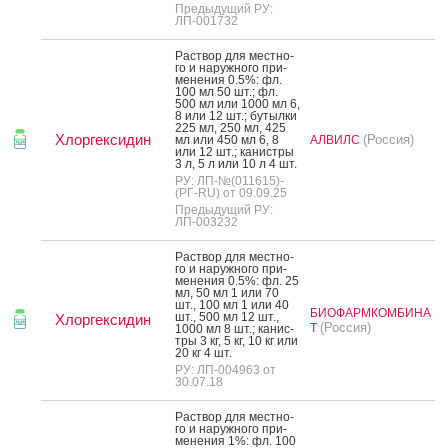
Предыдущий РУ:
ЛП-001732
Рас­твор для мес­тно­
го и на­руж­но­го при­
мене­ния 0.5%: фл.
100 мл 50 шт.; фл.
500 мл или 1000 мл 6,
8 или 12 шт.; бу­тыл­ки
225 мл, 250 мл, 425
Хлоргексидин
(Россия)
мл или 450 мл 6, 8
АЛВИЛС
или 12 шт.; ка­нис­тры
3 л, 5 л или 10 л 4 шт.
РУ: ЛП-№(011615)-
(РГ-RU) от 09.09.25
Предыдущий РУ:
ЛП-003232
Рас­твор для мес­тно­
го и на­руж­но­го при­
мене­ния 0.5%: фл. 25
мл, 50 мл 1 или 70
шт., 100 мл 1 или 40
БИОФАРМКОМБИНА
шт., 500 мл 12 шт.,
Хлоргексидин
(Россия)
Т
1000 мл 8 шт.; ка­нис­
тры 3 кг, 5 кг, 10 кг или
20 кг 4 шт.
РУ: ЛП-004963 от
30.07.18
Рас­твор для мес­тно­
го и на­руж­но­го при­
мене­ния 1%: фл. 100