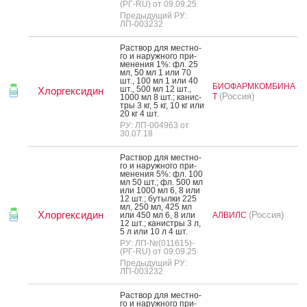
(РГ-RU) от 09.09.25
Предыдущий РУ:
ЛП-003232
Рас­твор для мес­тно­
го и на­руж­но­го при­
мене­ния 1%: фл. 25
мл, 50 мл 1 или 70
шт., 100 мл 1 или 40
БИОФАРМКОМБИНА
шт., 500 мл 12 шт.,
Хлоргексидин
(Россия)
Т
1000 мл 8 шт.; ка­нис­
тры 3 кг, 5 кг, 10 кг или
20 кг 4 шт.
РУ: ЛП-004963 от
30.07.18
Рас­твор для мес­тно­
го и на­руж­но­го при­
мене­ния 5%: фл. 100
мл 50 шт.; фл. 500 мл
или 1000 мл 6, 8 или
12 шт.; бу­тыл­ки 225
мл, 250 мл, 425 мл
Хлоргексидин
(Россия)
или 450 мл 6, 8 или
АЛВИЛС
12 шт.; ка­нис­тры 3 л,
5 л или 10 л 4 шт.
РУ: ЛП-№(011615)-
(РГ-RU) от 09.09.25
Предыдущий РУ:
ЛП-003232
Рас­твор для мес­тно­
го и на­руж­но­го при­