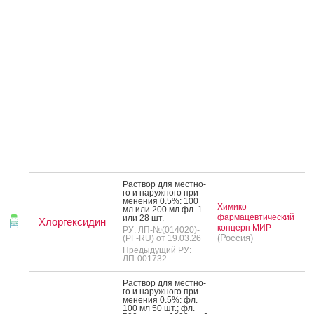
Рас­твор для мес­тно­
го и на­руж­но­го при­
мене­ния 0.5%: 100
Химико-
мл или 200 мл фл. 1
фармацевтический
или 28 шт.
Хлоргексидин
концерн МИР
РУ: ЛП-№(014020)-
(Россия)
(РГ-RU) от 19.03.26
Предыдущий РУ:
ЛП-001732
Рас­твор для мес­тно­
го и на­руж­но­го при­
мене­ния 0.5%: фл.
100 мл 50 шт.; фл.