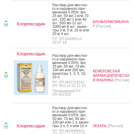
Рас­твор для мес­тно­
го и на­руж­но­го при­
мене­ния 0.05%: фл.
25 мл, 50 мл 1 или 70
шт., 100 мл 1 или 40
БИОФАРМКОМБИНА
шт., 500 мл 12 шт.,
Хлоргексидин
(Россия)
Т
1000 мл 8 шт.; ка­нис­
тры 3 кг, 5 кг, 10 кг или
20 кг 4 шт.
РУ: ЛП-004963 от
30.07.18
Хлоргексидин
Рас­твор для мес­тно­
го и на­руж­но­го при­
мене­ния 0.05%: фл.
25 мл, 50 мл, 70 мл,
100 мл или 200 мл,
КЕМЕРОВСКАЯ
ка­нис­тры 1, 3, 5, 10,
ФАРМАЦЕВТИЧЕСКА
20 л
(Россия)
Я ФАБРИКА
РУ: ЛП-№(011924)-
(РГ-RU) от 03.10.25
Предыдущий РУ:
ЛП-001555
Рас­твор для мес­тно­
го и на­руж­но­го при­
мене­ния 0.05%: фл.
50 мл, 70 мл, 90 мл,
100 мл или 1 л; ка­нис­
Хлоргексидин
(Россия)
тры 3 л, 5 л или 10 л
ЛЕКАРЬ
РУ: ЛП-№(009063)-