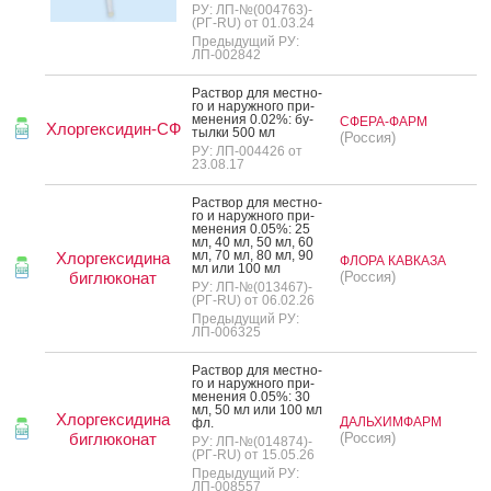
РУ: ЛП-№(004763)-
(РГ-RU) от 01.03.24
Предыдущий РУ:
ЛП-002842
Рас­твор для мес­тно­
го и на­руж­но­го при­
мене­ния 0.02%: бу­
СФЕРА-ФАРМ
Хлоргексидин-СФ
тыл­ки 500 мл
(Россия)
РУ: ЛП-004426 от
23.08.17
Рас­твор для мес­тно­
го и на­руж­но­го при­
мене­ния 0.05%: 25
мл, 40 мл, 50 мл, 60
мл, 70 мл, 80 мл, 90
Хлоргексидина
ФЛОРА КАВКАЗА
мл или 100 мл
биглюконат
(Россия)
РУ: ЛП-№(013467)-
(РГ-RU) от 06.02.26
Предыдущий РУ:
ЛП-006325
Рас­твор для мес­тно­
го и на­руж­но­го при­
мене­ния 0.05%: 30
мл, 50 мл или 100 мл
Хлоргексидина
ДАЛЬХИМФАРМ
фл.
биглюконат
(Россия)
РУ: ЛП-№(014874)-
(РГ-RU) от 15.05.26
Предыдущий РУ:
ЛП-008557