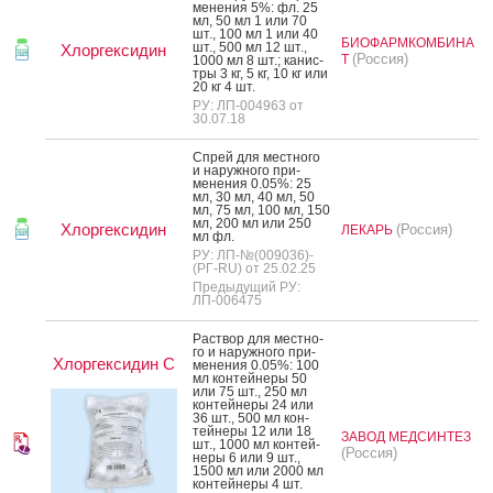
мене­ния 5%: фл. 25
мл, 50 мл 1 или 70
шт., 100 мл 1 или 40
БИОФАРМКОМБИНА
шт., 500 мл 12 шт.,
Хлоргексидин
(Россия)
Т
1000 мл 8 шт.; ка­нис­
тры 3 кг, 5 кг, 10 кг или
20 кг 4 шт.
РУ: ЛП-004963 от
30.07.18
Спрей для мес­тно­го
и на­руж­но­го при­
мене­ния 0.05%: 25
мл, 30 мл, 40 мл, 50
мл, 75 мл, 100 мл, 150
мл, 200 мл или 250
Хлоргексидин
(Россия)
ЛЕКАРЬ
мл фл.
РУ: ЛП-№(009036)-
(РГ-RU) от 25.02.25
Предыдущий РУ:
ЛП-006475
Рас­твор для мес­тно­
го и на­руж­но­го при­
Хлоргексидин С
мене­ния 0.05%: 100
мл кон­тей­не­ры 50
или 75 шт., 250 мл
кон­тей­не­ры 24 или
36 шт., 500 мл кон­
тей­не­ры 12 или 18
ЗАВОД МЕДСИНТЕЗ
шт., 1000 мл кон­тей­
(Россия)
не­ры 6 или 9 шт.,
1500 мл или 2000 мл
кон­тей­не­ры 4 шт.