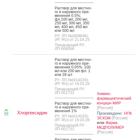
Рас­твор для мес­тно­
го и на­руж­но­го при­
мене­ния 0.5%:
фл.100 мл, 200 мл,
250 мл, 300 мл, 350
мл, 400 мл, 450 мл
или 500 мл
РУ: ЛП-№(009846)-
(РГ-RU) от 21.04.25
Предыдущий РУ:
ЛП-006068
Рас­твор для мес­тно­
го и на­руж­но­го при­
мене­ния 0.05%: 100
мл или 200 мл фл. 1
или 28 шт.
РУ: ЛП-№(014020)-
(РГ-RU) от 19.03.26
Предыдущий РУ:
ЛП-001732
Химико-
фармацевтический
концерн МИР
Рас­твор для мес­тно­
го и на­руж­но­го при­
(Россия)
мене­ния 1%
Хлоргексидин
Произведено:
НПК
РУ: ЛП-№(014020)-
(Россия)
ЭСКОМ
(РГ-RU) от 19.03.26
или
Фирма
Предыдущий РУ:
МЕДПОЛИМЕР
ЛП-001732
(Россия)
Рас­твор для мес­тно­