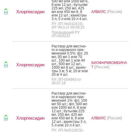
500 мл или 1000 мл 6,
8 или 12 шт.; бу­тыл­ки
225 мл, 250 мл, 425
Хлоргексидин
(Россия)
мл или 450 мл 6, 8
АЛВИЛС
или 12 шт.; ка­нис­тры
3 л, 5 л или 10 л 4 шт.
РУ: ЛП-№(011615)-
(РГ-RU) от 09.09.25
Предыдущий РУ:
ЛП-003232
Рас­твор для мес­тно­
го и на­руж­но­го при­
мене­ния 0.5%: фл. 25
мл, 50 мл 1 или 70
шт., 100 мл 1 или 40
БИОФАРМКОМБИНА
шт., 500 мл 12 шт.,
Хлоргексидин
(Россия)
Т
1000 мл 8 шт.; ка­нис­
тры 3 кг, 5 кг, 10 кг или
20 кг 4 шт.
РУ: ЛП-004963 от
30.07.18
Рас­твор для мес­тно­
го и на­руж­но­го при­
мене­ния 1%: фл. 100
мл 50 шт.; фл. 500 мл
или 1000 мл 6, 8 или
12 шт.; бу­тыл­ки 225
мл, 250 мл, 425 мл
Хлоргексидин
(Россия)
или 450 мл 6, 8 или
АЛВИЛС
12 шт.; ка­нис­тры 3 л,
5 л или 10 л 4 шт.
РУ: ЛП-№(011615)-