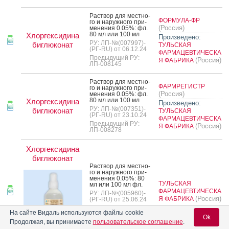
Рас­твор для мес­тно­
ФОРМУЛА-ФР
го и на­руж­но­го при­
(Россия)
мене­ния 0.05%: фл.
80 мл или 100 мл
Хлоргексидина
Произведено:
РУ: ЛП-№(007997)-
биглюконат
ТУЛЬСКАЯ
(РГ-RU) от 06.12.24
ФАРМАЦЕВТИЧЕСКА
Предыдущий РУ:
(Россия)
Я ФАБРИКА
ЛП-008145
Рас­твор для мес­тно­
ФАРМРЕГИСТР
го и на­руж­но­го при­
(Россия)
мене­ния 0.05%: фл.
80 мл или 100 мл
Хлоргексидина
Произведено:
РУ: ЛП-№(007351)-
биглюконат
ТУЛЬСКАЯ
(РГ-RU) от 23.10.24
ФАРМАЦЕВТИЧЕСКА
Предыдущий РУ:
(Россия)
Я ФАБРИКА
ЛП-008278
Хлоргексидина
биглюконат
Рас­твор для мес­тно­
го и на­руж­но­го при­
мене­ния 0.05%: 80
ТУЛЬСКАЯ
мл или 100 мл фл.
ФАРМАЦЕВТИЧЕСКА
РУ: ЛП-№(005960)-
(Россия)
Я ФАБРИКА
(РГ-RU) от 25.06.24
Предыдущий РУ:
На сайте Видаль используются файлы cookie
ЛП-001347
Ok
Продолжая, вы принимаете
пользовательское соглашение
.