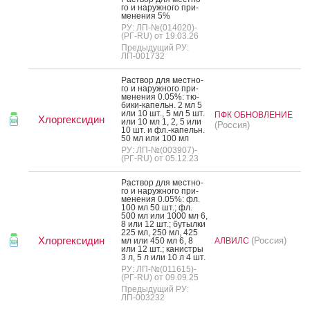
го и на­руж­но­го при­
мене­ния 5%
РУ: ЛП-№(014020)-
(РГ-RU) от 19.03.26
Предыдущий РУ:
ЛП-001732
Рас­твор для мес­тно­
го и на­руж­но­го при­
мене­ния 0.05%: тю­
бики-ка­пельн. 2 мл 5
или 10 шт., 5 мл 5 шт.
ПФК ОБНОВЛЕНИЕ
Хлоргексидин
или 10 мл 1, 2, 5 или
(Россия)
10 шт. и фл.-ка­пельн.
50 мл или 100 мл
РУ: ЛП-№(003907)-
(РГ-RU) от 05.12.23
Рас­твор для мес­тно­
го и на­руж­но­го при­
мене­ния 0.05%: фл.
100 мл 50 шт.; фл.
500 мл или 1000 мл 6,
8 или 12 шт.; бу­тыл­ки
225 мл, 250 мл, 425
Хлоргексидин
(Россия)
мл или 450 мл 6, 8
АЛВИЛС
или 12 шт.; ка­нис­тры
3 л, 5 л или 10 л 4 шт.
РУ: ЛП-№(011615)-
(РГ-RU) от 09.09.25
Предыдущий РУ:
ЛП-003232