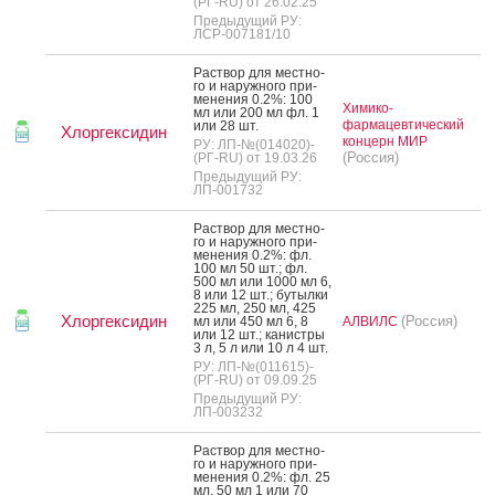
(РГ-RU) от 26.02.25
Предыдущий РУ:
ЛСР-007181/10
Рас­твор для мес­тно­
го и на­руж­но­го при­
мене­ния 0.2%: 100
Химико-
мл или 200 мл фл. 1
фармацевтический
или 28 шт.
Хлоргексидин
концерн МИР
РУ: ЛП-№(014020)-
(Россия)
(РГ-RU) от 19.03.26
Предыдущий РУ:
ЛП-001732
Рас­твор для мес­тно­
го и на­руж­но­го при­
мене­ния 0.2%: фл.
100 мл 50 шт.; фл.
500 мл или 1000 мл 6,
8 или 12 шт.; бу­тыл­ки
225 мл, 250 мл, 425
Хлоргексидин
(Россия)
мл или 450 мл 6, 8
АЛВИЛС
или 12 шт.; ка­нис­тры
3 л, 5 л или 10 л 4 шт.
РУ: ЛП-№(011615)-
(РГ-RU) от 09.09.25
Предыдущий РУ:
ЛП-003232
Рас­твор для мес­тно­
го и на­руж­но­го при­
мене­ния 0.2%: фл. 25
мл, 50 мл 1 или 70