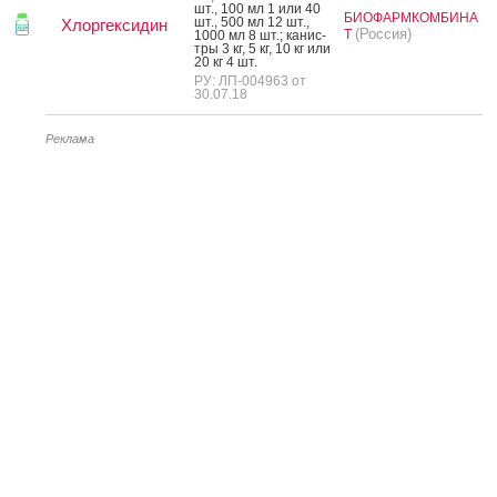
шт., 100 мл 1 или 40
БИОФАРМКОМБИНА
шт., 500 мл 12 шт.,
Хлоргексидин
(Россия)
Т
1000 мл 8 шт.; ка­нис­
тры 3 кг, 5 кг, 10 кг или
20 кг 4 шт.
РУ: ЛП-004963 от
30.07.18
Реклама