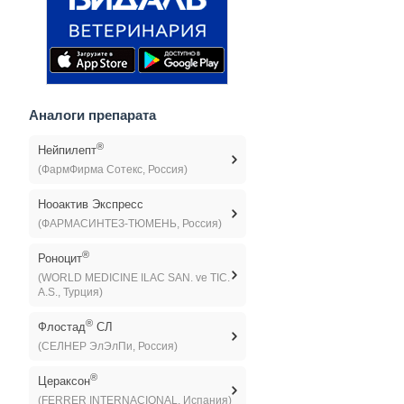
Аналоги препарата
®
Нейпилепт
(ФармФирма Сотекс, Россия)
Нооактив Экспресс
(ФАРМАСИНТЕЗ-ТЮМЕНЬ, Россия)
®
Роноцит
(WORLD MEDICINE ILAC SAN. ve TIC.
A.S., Турция)
®
Флостад
СЛ
(СЕЛНЕР ЭлЭлПи, Россия)
®
Цераксон
(FERRER INTERNACIONAL, Испания)