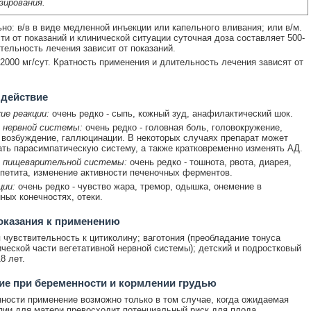
зирования.
но: в/в в виде медленной инъекции или капельного вливания; или в/м.
ти от показаний и клинической ситуации суточная доза составляет 500-
ительность лечения зависит от показаний.
-2000 мг/сут. Кратность применения и длительность лечения зависят от
 действие
ие реакции:
очень редко - сыпь, кожный зуд, анафилактический шок.
 нервной системы:
очень редко - головная боль, головокружение,
 возбуждение, галлюцинации. В некоторых случаях препарат может
ть парасимпатическую систему, а также кратковременно изменять АД.
 пищеварительной системы:
очень редко - тошнота, рвота, диарея,
петита, изменение активности печеночных ферментов.
ции:
очень редко - чувство жара, тремор, одышка, онемение в
ных конечностях, отеки.
оказания к применению
чувствительность к цитиколину; ваготония (преобладание тонуса
ческой части вегетативной нервной системы); детский и подростковый
8 лет.
е при беременности и кормлении грудью
ности применение возможно только в том случае, когда ожидаемая
пии для матери превосходит потенциальный риск для плода.