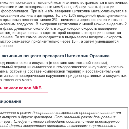
тиколин проникает в головной мозг и активно встраивается в клеточные,
ические и митохондриальные мембраны, образуя часть фракции
 фосфолипидов. При в/в и в/м введении цитиколин метаболизируется в
разованием холина и цитидина. Только 15% введенной дозы цитиколина
з организма человека: менее 3% - почками и через кишечник и около
ыхаемым воздухом. В экскреции цитиколина с мочой можно выделить 2
я фаза, длящаяся около 36 ч, в ходе которой скорость выведения
ается, и вторая фаза, в ходе которой скорость экскреции снижается
леннее. То же самое наблюдается в выдыхаемом воздухе - скорость
ыстро снижается приблизительно через 15 ч, а затем уменьшается
леннее.
 активных веществ препарата Цитиколин Органика
од ишемического инсульта (в составе комплексной терапии);
ельный период ишемического и геморрагического инсультов; черепно-
авма, острый (в составе комплексной терапии) и восстановительный
нитивные и поведенческие нарушения при дегенеративных и сосудистых
х головного мозга.
ь список кодов МКБ
зирования
именения и режим дозирования конкретного препарата зависят от
 выпуска и других факторов. Оптимальный режим дозирования
т врач. Следует строго соблюдать соответствие используемой
нной формы конкретного препарата показаниям к применению и