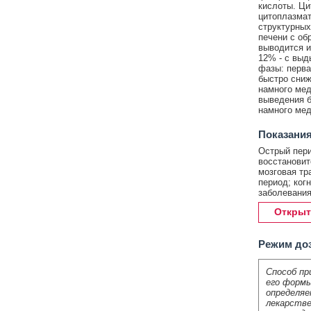
кислоты. Ци
цитоплазмат
структурных
печени с об
выводится и
12% - с выд
фазы: перва
быстро сниж
намного мед
выведения б
намного мед
Показания
Острый пери
восстановит
мозговая тр
период; ког
заболевания
Открыт
Режим до
Способ пр
его формы
определяе
лекарстве