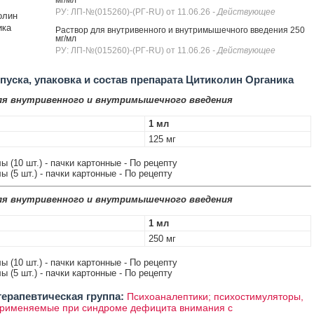
мг/мл
РУ: ЛП-№(015260)-(РГ-RU) от 11.06.26
- Действующее
олин
ика
Раствор для внутривенного и внутримышечного введения 250
мг/мл
РУ: ЛП-№(015260)-(РГ-RU) от 11.06.26
- Действующее
уска, упаковка и состав препарата Цитиколин Органика
ля внутривенного и внутримышечного введения
1 мл
125 мг
ы (10 шт.) - пачки картонные - По рецепту
ы (5 шт.) - пачки картонные - По рецепту
ля внутривенного и внутримышечного введения
1 мл
250 мг
ы (10 шт.) - пачки картонные - По рецепту
ы (5 шт.) - пачки картонные - По рецепту
ерапевтическая группа:
Психоаналептики; психостимуляторы,
применяемые при синдроме дефицита внимания с