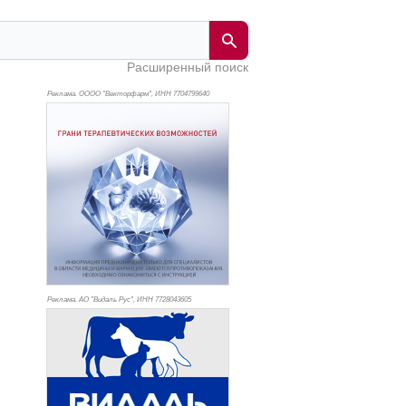
Расширенный поиск
Реклама. ОООО "Векторфарм", ИНН 770
4799640
Реклама. АО "Видаль Рус", ИНН 772
8043605