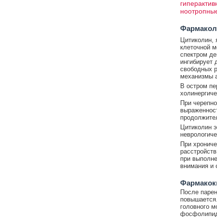
гиперактив
ноотропны
Фармакол
Цитиколин, 
клеточной 
спектром де
ингибирует 
свободных р
механизмы а
В остром пе
холинергиче
При черепно
выраженност
продолжител
Цитиколин э
неврологиче
При хрониче
расстройств
при выполне
внимания и 
Фармакок
После парен
повышается.
головного м
фосфолипиды