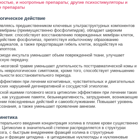
ностью, и ноотропные препараты; другие психостимуляторы и
е препараты
огическое действие
являясь предшественником ключевых ультраструктурных компонентов
мембраны (преимущественно фосфолипидов), обладает широким
йствия: способствует восстановлению поврежденных мембран клеток,
действие фосфолипаз, препятствуя избыточному образованию
адикалов, а также предотвращая гибель клеток, воздействуя на
поптоза.
риоде инсульта уменьшает объем поврежденной ткани, улучшает
скую передачу.
-мозговой травме уменьшает длительность посттравматической комы и
ь неврологических симптомов, кроме того, способствует уменьшению
ьности восстановительного периода.
ффективен при лечении когнитивных, чувствительных и двигательных
ских нарушений дегенеративной и сосудистой этиологии.
ской ишемии головного мозга цитиколин эффективен при лечении таких
, как ухудшение памяти, безынициативность, затруднения, возникающие
нии повседневных действий и самообслуживании. Повышает уровень
сознания, а также уменьшает проявление амнезии.
инетика
терального введения концентрация холина в плазме крови существенно
 Цитиколин в значительной степени распределяется в структурах
озга, с быстрым внедрением фракций холина в структурные
 и фракции цитидина - в цитидиновые нуклеотиды и нуклеиновые