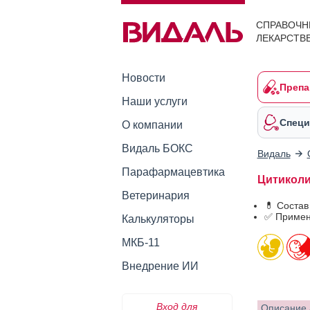
СПРАВОЧН
ЛЕКАРСТВ
Новости
Препа
Наши услуги
Специ
О компании
Видаль БОКС
Видаль
Парафармацевтика
Цитиколин
Ветеринария
💊 Состав
✅ Примен
Калькуляторы
МКБ-11
Внедрение ИИ
Вход для
Описание 