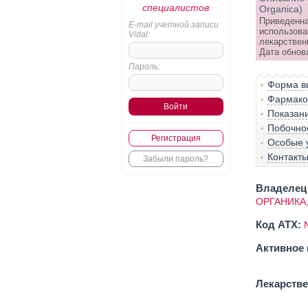
специалистов
Organica)
Приведенна
E-mail учетной записи
использова
Vidal:
лекарствен
Дата обнов
Пароль:
Форма вы
Фармако
Показан
Побочно
Регистрация
Особые 
Контакт
Забыли пароль?
Владелец 
ОРГАНИКА,
Код ATX:
Активное 
Лекарств