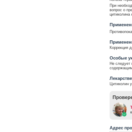
При необход
вопрос о пр
цитиколина 
Применени
Противопока
Применен
Коррекция д
Особые у
Не следует 
содержащим
Лекарстве
Цитиколин 
Провере
Адрес пр