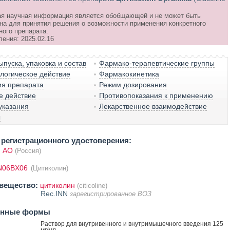
я научная информация является обобщающей и не может быть
на для принятия решения о возможности применения конкретного
ного препарата.
ления: 2025.02.16
пуска, упаковка и состав
Фармако-терапевтические группы
логическое действие
Фармакокинетика
ия препарата
Режим дозирования
е действие
Противопоказания к применению
указания
Лекарственное взаимодействие
ы
регистрационного удостоверения:
 АО
(Россия)
N06BX06
(Цитиколин)
вещество:
цитиколин
(citicoline)
Rec.INN
зарегистрированное ВОЗ
енные формы
Раствор для внутривенного и внутримышечного введения 125