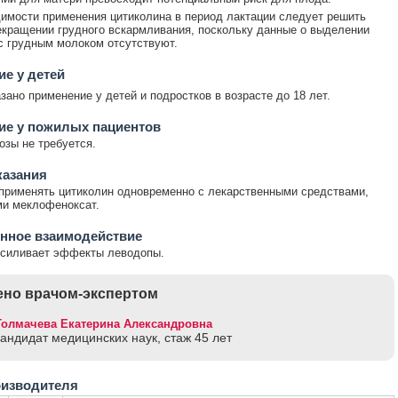
имости применения цитиколина в период лактации следует решить
екращении грудного вскармливания, поскольку данные о выделении
с грудным молоком отсутствуют.
е у детей
зано применение у детей и подростков в возрасте до 18 лет.
ие у пожилых пациентов
озы не требуется.
казания
применять цитиколин одновременно с лекарственными средствами,
и меклофеноксат.
нное взаимодействие
усиливает эффекты леводопы.
но врачом-экспертом
Толмачева Екатерина Александровна
кандидат медицинских наук, стаж 45 лет
оизводителя