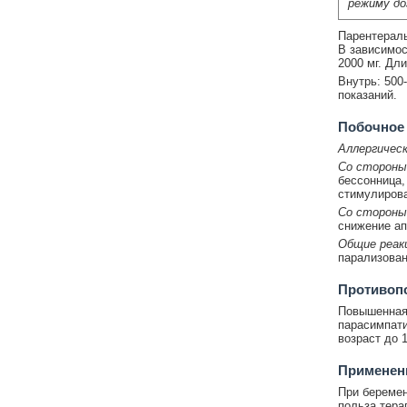
режиму до
Парентераль
В зависимос
2000 мг. Дл
Внутрь: 500
показаний.
Побочное
Аллергическ
Со стороны
бессонница,
стимулирова
Со стороны
снижение ап
Общие реак
парализован
Противоп
Повышенная 
парасимпати
возраст до 1
Применени
При беремен
польза тера