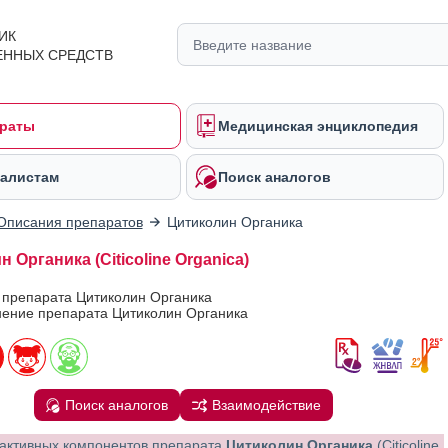
ИК
ЕННЫХ СРЕДСТВ
раты
Медицинская энциклопедия
алистам
Поиск аналогов
Описания препаратов
Цитиколин Органика
 Органика (Citicoline Organica)
 препарата Цитиколин Органика
ение препарата Цитиколин Органика
Поиск аналогов
Взаимодействие
активных компонентов препарата
Цитиколин Органика
(Citicoline