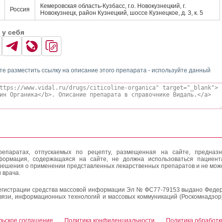
Кемеровская область-Кузбасс, г.о. Новокузнецкий, г.
Россия
Новокузнецк, район Кузнецкий, шоссе Кузнецкое, д. 3, к. 5
 у себя
те разместить ссылку на описание этого препарата - используйте данный
епаратах, отпускаемых по рецепту, размещенная на сайте, предназн
формация, содержащаяся на сайте, не должна использоваться пациен
решения о применении представленных лекарственных препаратов и не мож
 врача.
егистрации средства массовой информации Эл № ФС77-79153 выдано Федер
вязи, информационных технологий и массовых коммуникаций (Роскомнадзор
льское соглашение
Политика конфиденциальности
Политика обработк