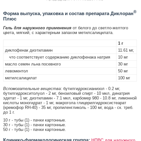
®
Форма выпуска, упаковка и состав препарата Диклоран
Плюс
Гель для наружного применения
от белого до светло-желтого
цвета, мягкий, с характерным запахом метилсалицилата.
1 г
диклофенак диэтиламин
11.61 мг,
что соответствует содержанию диклофенака натрия
10 мг
масло семян льна посевного
30 мг
левоментол
50 мг
метилсалицилат
100 мг
Вспомогательные вещества
: бутилгидроксианизол - 0.2 мг,
бутилгидрокситолуол - 2 мг, бензиловый спирт - 10 мкл, динатрия
эдетат - 1 мг, диэтиламин - 7.1 мкл, карбомер 980 - 10.8 мг, лимонной
кислоты моногидрат - 1 мг, макрогола глицерилгидроксистеарат
(кремофор RH-40) - 35 мг, пропиленгликоль - 100 мг, вода - ск. треб.
до 1 г.
10 г - тубы (1) - пачки картонные.
30 г - тубы (1) - пачки картонные.
50 г - тубы (1) - пачки картонные.
Клинико-фармакологическая группа:
НПВС для наружного