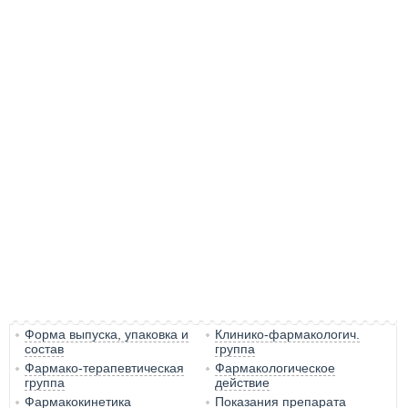
Форма выпуска, упаковка и
Клинико-фармакологич.
состав
группа
Фармако-терапевтическая
Фармакологическое
группа
действие
Фармакокинетика
Показания препарата