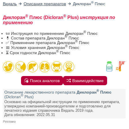
®
Видаль
Описания препаратов
Диклоран
Плюс
®
®
Диклоран
Плюс (Dicloran
Plus)
инструкция по
применению
®
📜 Инструкция по применению Диклоран
Плюс
®
💊 Состав препарата Диклоран
Плюс
®
✅ Применение препарата Диклоран
Плюс
®
📅 Условия хранения Диклоран
Плюс
®
⏳ Срок годности Диклоран
Плюс
Поиск аналогов
Взаимодействие
®
Описание лекарственного препарата
Диклоран
Плюс
®
(Dicloran
Plus)
Основано на официальной инструкции по применению препарата,
утверждено компанией-производителем и подготовлено для
печатного издания справочника Видаль 2019 года.
Дата обновления: 2022.05.31
Реклама