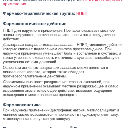
применения
Фармако-терапевтическая группа:
НПВП
Фармакологическое действие
НПВП для наружного применения. Препарат оказывает местное
анальгезирующее, противовоспалительное и антиэкссудативное
действие.
Диклофенак натрия и метилсалицилат
- НПВП, механизм действия
которых связан с подавлением синтеза простагландинов. При
наружном применении уменьшают боль и воспаление в суставах, а
также утреннюю скованность и отечность суставов, способствуют
увеличению объема движений.
Основным активным веществом
льняного масла
является α-
линоленовая кислота, которая также обладает
противовоспалительным действием.
Левоментол
вызывает раздражение нервных окончаний, при
наружном применении оказывает местное раздражающее и слабо
выраженное анальгезирующее действие, вызывает ощущение
охлаждения в месте нанесения препарата.
Фармакокинетика
При наружном применении диклофенак натрия, метилсалицилат и
льняное масло всасываются и проникают в подкожную клетчатку,
мышечную ткань и суставную капсулу.
®