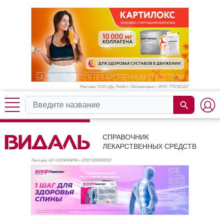
Реклама. ООО «Др. Редди’с Лабораторис», ИНН: 770
7321227
СПРАВОЧНИК
ЛЕКАРСТВЕННЫХ СРЕДСТВ
Реклама. АО «НИЖФАРМ», ИНН 526
0900010