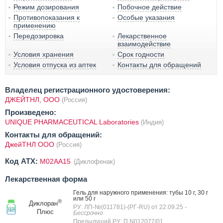
Режим дозирования
Побочное действие
Противопоказания к
Особые указания
применению
Передозировка
Лекарственное
взаимодействие
Условия хранения
Срок годности
Условия отпуска из аптек
Контакты для обращений
Владелец регистрационного удостоверения:
ДЖЕЙТНЛ, ООО
(Россия)
Произведено:
UNIQUE PHARMACEUTICAL Laboratories
(Индия)
Контакты для обращений:
ДжейТНЛ ООО
(Россия)
Код ATX:
M02AA15
(Диклофенак)
Лекарственная форма
Гель для наружного применения: тубы 10 г, 30 г
или 50 г
®
Диклоран
РУ: ЛП-№(011781)-(РГ-RU) от 22.09.25
-
Плюс
Бессрочно
Предыдущий РУ: П N012077/01