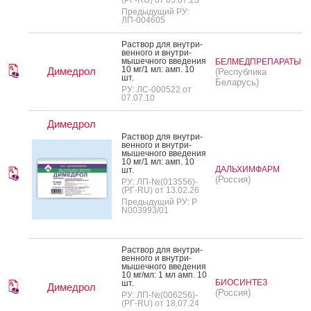
Предыдущий РУ:
ЛП-004605
Рас­твор для внут­ри­
вен­но­го и внут­ри­
мышеч­но­го вве­дения
БЕЛМЕДПРЕПАРАТЫ
10 мг/1 мл: амп. 10
Димедрол
(Республика
шт.
Беларусь)
РУ: ЛС-000522 от
07.07.10
Димедрол
Рас­твор для внут­ри­
вен­но­го и внут­ри­
мышеч­но­го вве­дения
10 мг/1 мл: амп. 10
ДАЛЬХИМФАРМ
шт.
(Россия)
РУ: ЛП-№(013556)-
(РГ-RU) от 13.02.26
Предыдущий РУ: Р
N003993/01
Рас­твор для внут­ри­
вен­но­го и внут­ри­
мышеч­но­го вве­дения
10 мг/мл: 1 мл амп. 10
БИОСИНТЕЗ
шт.
Димедрол
(Россия)
РУ: ЛП-№(006256)-
(РГ-RU) от 18.07.24