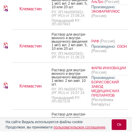
(Россия)
АльТро
1 мг/1 мл: 2 мл амп. 5,
Произведено:
10 или 20 шт.
Клемастин
ЭКОФАРМПЛЮС
РУ: ЛП-№(006582)-
(РГ-RU) от 15.08.24
(Россия)
Предыдущий РУ:
ЛП-007943
Рас­твор для внут­ри­
вен­но­го и внут­ри­
(Россия)
РИФ
мышеч­но­го вве­дения
1 мг/1 мл: 2 мл амп. 5,
Клемастин
Произведено:
ОЗОН
10 или 20 шт.
(Россия)
РУ: ЛП-№(002582)-
(РГ-RU) от 21.06.23
ФАРМ-ИННОВАЦИИ
Рас­твор для внут­ри­
(Россия)
вен­но­го и внут­ри­
мышеч­но­го вве­дения
Произведено:
1 мг/мл: 2 мл амп. 10
БОРИСОВСКИЙ
шт.
Клемастин
ЗАВОД
РУ: ЛП-№(006279)-
МЕДИЦИНСКИХ
(РГ-RU) от 19.07.24
ПРЕПАРАТОВ
Предыдущий РУ:
(Республика
ЛП-007376
Беларусь)
Рас­твор для внут­ри­
вен­но­го и внут­ри­
мышеч­но­го вве­дения
Химико-
На сайте Видаль используются файлы cookie
Ok
2 мг/2 мл: амп. 5 шт.
фармацевтический
Продолжая, вы принимаете
пользовательское соглашение
.
Клемастин-Эском
РУ: ЛП-№(013139)-
концерн МИР