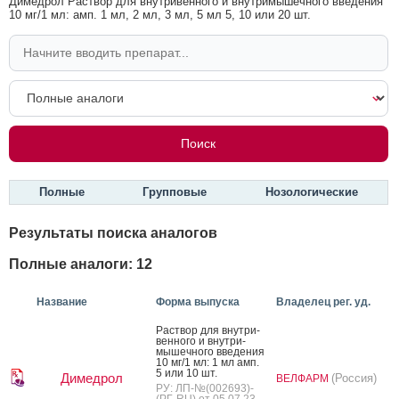
Димедрол Раствор для внутривенного и внутримышечного введения
10 мг/1 мл: амп. 1 мл, 2 мл, 3 мл, 5 мл 5, 10 или 20 шт.
Полные
Групповые
Нозологические
Результаты поиска аналогов
Полные аналоги: 12
Название
Форма выпуска
Владелец рег. уд.
Рас­твор для внут­ри­
вен­но­го и внут­ри­
мышеч­но­го вве­дения
10 мг/1 мл: 1 мл амп.
5 или 10 шт.
Димедрол
(Россия)
ВЕЛФАРМ
РУ: ЛП-№(002693)-
(РГ-RU) от 05.07.23