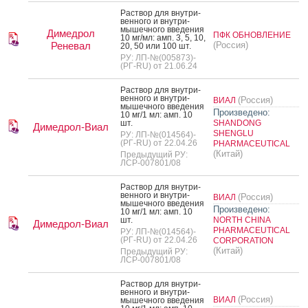
Рас­твор для внут­ри­
вен­но­го и внут­ри­
мышеч­но­го вве­дения
Димедрол
ПФК ОБНОВЛЕНИЕ
10 мг/мл: амп. 3, 5, 10,
Реневал
(Россия)
20, 50 или 100 шт.
РУ: ЛП-№(005873)-
(РГ-RU) от 21.06.24
Рас­твор для внут­ри­
вен­но­го и внут­ри­
(Россия)
ВИАЛ
мышеч­но­го вве­дения
Произведено:
10 мг/1 мл: амп. 10
шт.
SHANDONG
Димедрол-Виал
SHENGLU
РУ: ЛП-№(014564)-
(РГ-RU) от 22.04.26
PHARMACEUTICAL
(Китай)
Предыдущий РУ:
ЛСР-007801/08
Рас­твор для внут­ри­
вен­но­го и внут­ри­
(Россия)
ВИАЛ
мышеч­но­го вве­дения
Произведено:
10 мг/1 мл: амп. 10
шт.
NORTH CHINA
Димедрол-Виал
PHARMACEUTICAL
РУ: ЛП-№(014564)-
(РГ-RU) от 22.04.26
CORPORATION
(Китай)
Предыдущий РУ:
ЛСР-007801/08
Рас­твор для внут­ри­
вен­но­го и внут­ри­
(Россия)
ВИАЛ
мышеч­но­го вве­дения