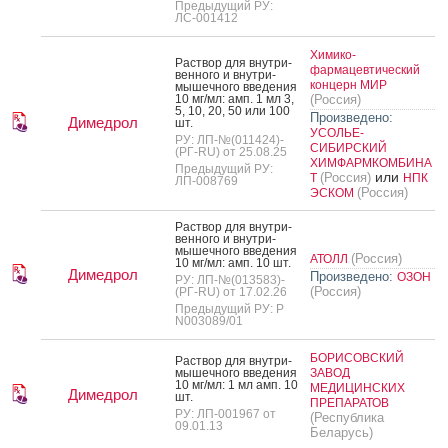
Предыдущий РУ:
ЛС-001412
Химико-
Рас­твор для внут­ри­
фармацевтический
вен­но­го и внут­ри­
концерн МИР
мышеч­но­го вве­дения
10 мг/мл: амп. 1 мл 3,
(Россия)
5, 10, 20, 50 или 100
Произведено:
Димедрол
шт.
УСОЛЬЕ-
РУ: ЛП-№(011424)-
СИБИРСКИЙ
(РГ-RU) от 25.08.25
ХИМФАРМКОМБИНА
Предыдущий РУ:
или
(Россия)
Т
НПК
ЛП-008769
(Россия)
ЭСКОМ
Рас­твор для внут­ри­
вен­но­го и внут­ри­
мышеч­но­го вве­дения
(Россия)
АТОЛЛ
10 мг/мл: амп. 10 шт.
Димедрол
Произведено:
ОЗОН
РУ: ЛП-№(013583)-
(Россия)
(РГ-RU) от 17.02.26
Предыдущий РУ: Р
N003089/01
БОРИСОВСКИЙ
Рас­твор для внут­ри­
мышеч­но­го вве­дения
ЗАВОД
10 мг/мл: 1 мл амп. 10
МЕДИЦИНСКИХ
Димедрол
шт.
ПРЕПАРАТОВ
РУ: ЛП-001967 от
(Республика
09.01.13
Беларусь)