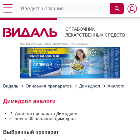
СПРАВОЧНИК
ЛЕКАРСТВЕННЫХ СРЕДСТВ
Реклама. ООО «Др. Редди’с Лабораторис», ИНН 770
7321227
Видаль
Описания препаратов
Димедрол
Аналоги
Димедрол аналоги
💊 Аналоги препарата Димедрол
✅ Более 30 аналогов Димедрол
Выбранный препарат