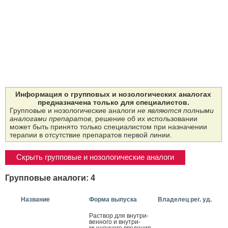
Информация о групповых и нозологических аналогах
предназначена только для специалистов.
Групповые и нозологические аналоги
не являются полными
аналогами препаратов
, решение об их использовании
может быть принято только специалистом при назначении
терапии в отсутствие препаратов первой линии.
Скрыть групповые и нозологические аналоги
Групповые аналоги: 4
Название
Форма выпуска
Владелец рег. уд.
Рас­твор для внут­ри­
вен­но­го и внут­ри­
мышеч­но­го вве­дения