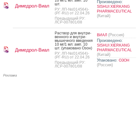
10 мг/1 мл: амп. 10
Произведено:
шт.
Димедрол-Виал
SISHUI XIERKANG
РУ: ЛП-№(014564)-
PHARMACEUTICAL
(РГ-RU) от 22.04.26
(Китай)
Предыдущий РУ:
ЛСР-007801/08
Рас­твор для внут­ри­
(Россия)
ВИАЛ
вен­но­го и внут­ри­
Произведено:
мышеч­но­го вве­дения
10 мг/1 мл: амп. 10
SISHUI XIERKANG
шт. (упа­кова­но Озон)
Димедрол-Виал
PHARMACEUTICAL
РУ: ЛП-№(014564)-
(Китай)
(РГ-RU) от 22.04.26
Упаковано:
ОЗОН
Предыдущий РУ:
(Россия)
ЛСР-007801/08
Реклама