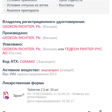
Условия отпуска из аптек
Контакты
Аналоги препарата
Владелец регистрационного удостоверения:
GEDEON RICHTER, Plc.
(Венгрия)
Произведено:
GEDEON RICHTER, Plc.
(Венгрия)
Упаковано:
GEDEON RICHTER, Plc.
или
ГЕДЕОН РИХТЕР-РУС,
(Венгрия)
АО
(Россия)
Код ATX:
C09AA02
(Эналаприл)
Активное вещество:
эналаприл
(enalapril)
Rec.INN
зарегистрированное ВОЗ
Лекарственная форма
Таблетки 2.5 мг: 20 шт.
РУ: П N012649/01 от 02.06.10
- Отмена гос.
®
Эднит
регистрации
Дата переоформления: 02.05.17
®