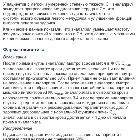
У пациентов с легкой и умеренной степенью тяжести СН эналаприл
замедляет прогрессирование дилатации сердца и СН, что
подтверждается снижением конечно-диастолического и
систолического объемов левого желудочка и улучшением фракции
выброса левого желудочка.
Клинические данные показали, что эналаприл уменьшает частоту
желудочковых аритмий у пациентов с СН, хотя основные механизмы
и клиническое значение данного эффекта не известны.
Фармакокинетика
Всасывание
После приема внутрь эналаприл быстро всасывается в ЖКТ. C
max
эналаприла в сыворотке крови достигается в течение 1 ч после
приема внутрь. Степень всасывания эналаприла при приеме внутрь
составляет приблизительно 60%. Прием пищи не оказывает влияния
на всасывание эналаприла. После всасывания эналаприл быстро
гидролизуется с образованием активного метаболита эналаприлата -
мощного ингибитора АПФ. C
эналаприлата в сыворотке крови
max
наблюдается приблизительно через 3-4 ч после приема эналаприла
внутрь. Продолжительность всасывания и гидролиза эналаприла
сходна для различных рекомендованных терапевтических доз. У
здоровых добровольцев с нормальной функцией почек C
ss
эналаприлата в сыворотке крови достигается к 4 дню от начала
приема эналаприла.
Распределение
В диапазоне терапевтических доз связывание эналаприлата с
белками плазмы крови не превышает 60%.