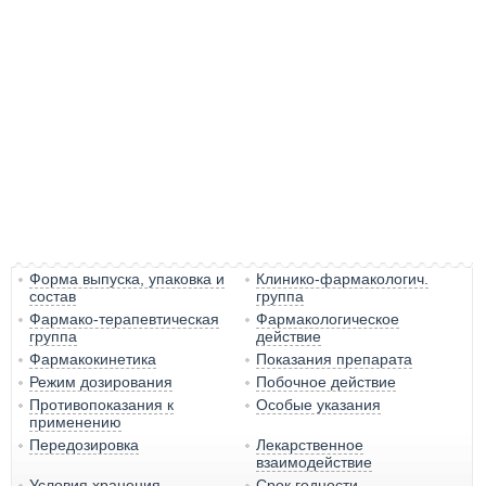
Форма выпуска, упаковка и
Клинико-фармакологич.
состав
группа
Фармако-терапевтическая
Фармакологическое
группа
действие
Фармакокинетика
Показания препарата
Режим дозирования
Побочное действие
Противопоказания к
Особые указания
применению
Передозировка
Лекарственное
взаимодействие
Условия хранения
Срок годности