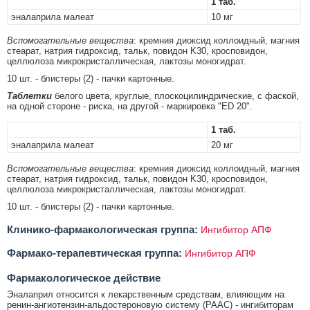
1 таб.
эналаприла малеат
10 мг
Вспомогательные вещества
: кремния диоксид коллоидный, магния
стеарат, натрия гидроксид, тальк, повидон K30, кросповидон,
целлюлоза микрокристаллическая, лактозы моногидрат.
10 шт. - блистеры (2) - пачки картонные.
Таблетки
белого цвета, круглые, плоскоцилиндрические, с фаской,
на одной стороне - риска, на другой - маркировка "ED 20".
1 таб.
эналаприла малеат
20 мг
Вспомогательные вещества
: кремния диоксид коллоидный, магния
стеарат, натрия гидроксид, тальк, повидон K30, кросповидон,
целлюлоза микрокристаллическая, лактозы моногидрат.
10 шт. - блистеры (2) - пачки картонные.
Клинико-фармакологическая группа:
Ингибитор АПФ
Фармако-терапевтическая группа:
Ингибитор АПФ
Фармакологическое действие
Эналаприл относится к лекарственным средствам, влияющим на
ренин-ангиотензин-альдостероновую систему (РААС) - ингибиторам