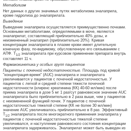
Метаболизм
Нет данных о других значимых путях метаболизма эналаприла,
кроме гидролиза до эналаприлата.
Выведение
Выведение эналаприла осуществляется преимущественно почками.
Основными метаболитами, определяемыми в моче, являются
эналаприлат, составляющий приблизительно 40% дозы, и
неизмененный эналаприл (приблизительно 20%). Кривая
концентрации эналаприлата в плазме крови имеет длительную
конечную фазу, по-видимому, обусловленную его связыванием с
АПФ. Т
эналаприлата при курсовом применении препарата внутрь
1/2
составляет 11 ч.
Фармакокинетика у особых групп пациентов
Пациенты с почечной недостаточностью.
Площадь под кривой
"концентрация-время" (AUC) эналаприла и эналаприлата
увеличивается у пациентов с почечной недостаточностью. У
пациентов с легкой и средней степени тяжести почечной
недостаточности (клиренс креатинина (КК) 40-60 мл/мин) после
приема эналаприла в дозе 5 мг 1 раз/сут равновесное значение AUC
эналаприлата было приблизительно в 2 раза выше, чем у пациентов
с неизмененной функцией почек. У пациентов с почечной
недостаточностью тяжелой степени (КК не более 30 мл/мин)
значение AUC увеличивалось приблизительно в 8 раз. Эффективный
Т
эналаприлата после многократного применения эналаприла у
1/2
пациентов с почечной недостаточностью тяжелой степени
увеличивался, и наступление равновесного состояния концентрации
эналаприлата задерживалось. Эналаприлат может быть выведен из