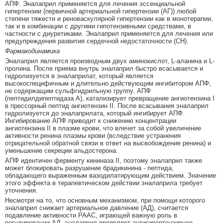
АПФ. Эналаприл применяется для лечения эссенциальной
гипертензии (первичной артериальной гипертензии (АГ)) любой
степени тяжести и реноваскулярной гипертензии как в монотерапии,
так и в комбинации с другими гипотензивными средствами, в
частности с диуретиками. Эналаприл применяется для лечения или
предупреждения развития сердечной недостаточности (СН).
Фармакодинамика
Эналаприл является производным двух аминокислот, L-аланина и L-
пролина. После приема внутрь эналаприл быстро всасывается и
гидролизуется в эналаприлат, который является
высокоспецифичным и длительно действующим ингибитором АПФ,
не содержащим сульфгидрильную группу. АПФ
(пептидилдипептидаза А), катализирует превращение ангиотензина I
в прессорный пептид ангиотензин II. После всасывания эналаприл
гидролизуется до эналаприлата, который ингибирует АПФ.
Ингибирование АПФ приводит к снижению концентрации
ангиотензина II в плазме крови, что влечет за собой увеличение
активности ренина плазмы крови (вследствие устранения
отрицательной обратной связи в ответ на высвобождение ренина) и
уменьшение секреции альдостерона.
АПФ идентичен ферменту кининаза II, поэтому эналаприл также
может блокировать разрушение брадикинина - пептида,
обладающего выраженным вазодилатирующим действием. Значение
этого эффекта в терапевтическом действии эналаприла требует
уточнения.
Несмотря на то, что основным механизмом, при помощи которого
эналаприл снижает артериальное давление (АД), считается
подавление активности РААС, играющей важную роль в
регулировании АД, эналаприл проявляет антигипертензивное