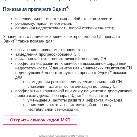
®
Показания препарата Эднит
эссенциальная гипертензия любой степени тяжести;
реноваскулярная гипертензия;
сердечная недостаточность любой степени тяжести;
У пациентов с наличием клинических проявлений СН препарат
®
Эднит
также показан для:
повышения выживаемости пациентов;
замедления прогрессирования СН;
снижения частоты госпитализаций по поводу СН.
профилактика развития клинически выраженной сердечной
недостаточности. У пациентов без клинических симптомов СН
®
с дисфункцией левого желудочка препарат Эднит
показан
для:
замедления развития клинических проявлений СН;
снижения частоты госпитализаций по поводу СН.
профилактика коронарной ишемии у пациентов с дисфункцией
®
левого желудочка. Препарат Эднит
показан для:
уменьшения частоты развития инфаркта миокарда;
снижения частоты госпитализаций по поводу
нестабильной стенокардии.
Открыть список кодов МКБ
Реклама. ООО «Бионорика», ИНН 772
9590470