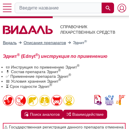
СПРАВОЧНИК
ЛЕКАРСТВЕННЫХ СРЕДСТВ
®
Видаль
Описания препаратов
Эднит
®
®
Эднит
(Ednyt
)
инструкция по применению
®
📜 Инструкция по применению Эднит
®
💊 Состав препарата Эднит
®
✅ Применение препарата Эднит
®
📅 Условия хранения Эднит
®
⏳ Срок годности Эднит
Поиск аналогов
Взаимодействие
⚠️ Государственная регистрация данного препарата отменена