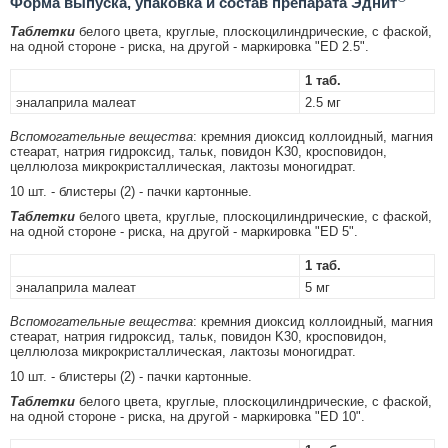
Форма выпуска, упаковка и состав препарата Эднит
Таблетки
белого цвета, круглые, плоскоцилиндрические, с фаской,
на одной стороне - риска, на другой - маркировка "ED 2.5".
1 таб.
эналаприла малеат
2.5 мг
Вспомогательные вещества
: кремния диоксид коллоидный, магния
стеарат, натрия гидроксид, тальк, повидон K30, кросповидон,
целлюлоза микрокристаллическая, лактозы моногидрат.
10 шт. - блистеры (2) - пачки картонные.
Таблетки
белого цвета, круглые, плоскоцилиндрические, с фаской,
на одной стороне - риска, на другой - маркировка "ED 5".
1 таб.
эналаприла малеат
5 мг
Вспомогательные вещества
: кремния диоксид коллоидный, магния
стеарат, натрия гидроксид, тальк, повидон K30, кросповидон,
целлюлоза микрокристаллическая, лактозы моногидрат.
10 шт. - блистеры (2) - пачки картонные.
Таблетки
белого цвета, круглые, плоскоцилиндрические, с фаской,
на одной стороне - риска, на другой - маркировка "ED 10".