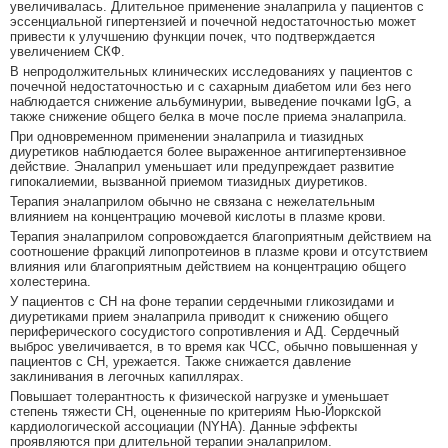
увеличивалась. Длительное применение эналаприла у пациентов с
эссенциальной гипертензией и почечной недостаточностью может
привести к улучшению функции почек, что подтверждается
увеличением СКФ.
В непродолжительных клинических исследованиях у пациентов с
почечной недостаточностью и с сахарным диабетом или без него
наблюдается снижение альбуминурии, выведение почками IgG, а
также снижение общего белка в моче после приема эналаприла.
При одновременном применении эналаприла и тиазидных
диуретиков наблюдается более выраженное антигипертензивное
действие. Эналаприл уменьшает или предупреждает развитие
гипокалиемии, вызванной приемом тиазидных диуретиков.
Терапия эналаприлом обычно не связана с нежелательным
влиянием на концентрацию мочевой кислоты в плазме крови.
Терапия эналаприлом сопровождается благоприятным действием на
соотношение фракций липопротеинов в плазме крови и отсутствием
влияния или благоприятным действием на концентрацию общего
холестерина.
У пациентов с СН на фоне терапии сердечными гликозидами и
диуретиками прием эналаприла приводит к снижению общего
периферического сосудистого сопротивления и АД. Сердечный
выброс увеличивается, в то время как ЧСС, обычно повышенная у
пациентов с СН, урежается. Также снижается давление
заклинивания в легочных капиллярах.
Повышает толерантность к физической нагрузке и уменьшает
степень тяжести СН, оцененные по критериям Нью-Йоркской
кардиологической ассоциации (NYHA). Данные эффекты
проявляются при длительной терапии эналаприлом.