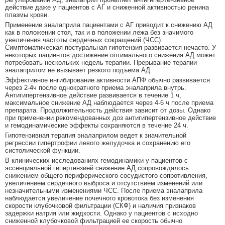
действие даже у пациентов с АГ и сниженной активностью ренина
плазмы крови.
Применение эналаприла пациентами с АГ приводит к снижению АД
как в положении стоя, так и в положении лежа без значимого
увеличения частоты сердечных сокращений (ЧСС).
Симптоматическая постуральная гипотензия развивается нечасто. У
некоторых пациентов достижение оптимального снижения АД может
потребовать нескольких недель терапии. Прерывание терапии
эналаприлом не вызывает резкого подъема АД.
Эффективное ингибирование активности АПФ обычно развивается
через 2-4ч после однократного приема эналаприла внутрь.
Антигипертензивное действие развивается в течение 1 ч,
максимальное снижение АД наблюдается через 4-6 ч после приема
препарата. Продолжительность действия зависит от дозы. Однако
при применении рекомендованных доз антигипертензивное действие
и гемодинамические эффекты сохраняются в течение 24 ч.
Гипотензивная терапия эналаприлом ведет к значительной
регрессии гипертрофии левого желудочка и сохранению его
систолической функции.
В клинических исследованиях гемодинамики у пациентов с
эссенциальной гипертензией снижение АД сопровождалось
снижением общего периферического сосудистого сопротивления,
увеличением сердечного выброса и отсутствием изменений или
незначительными изменениями ЧСС. После приема эналаприла
наблюдается увеличение почечного кровотока без изменения
скорости клубочковой фильтрации (СКФ) и наличия признаков
задержки натрия или жидкости. Однако у пациентов с исходно
сниженной клубочковой фильтрацией ее скорость обычно