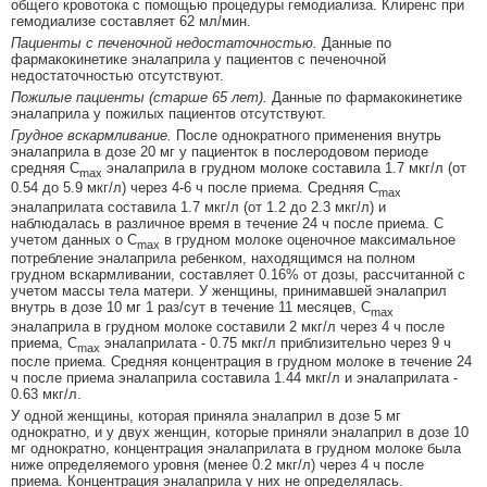
общего кровотока с помощью процедуры гемодиализа. Клиренс при
гемодиализе составляет 62 мл/мин.
Пациенты с печеночной недостаточностью.
Данные по
фармакокинетике эналаприла у пациентов с печеночной
недостаточностью отсутствуют.
Пожилые пациенты (старше 65 лет).
Данные по фармакокинетике
эналаприла у пожилых пациентов отсутствуют.
Грудное вскармливание.
После однократного применения внутрь
эналаприла в дозе 20 мг у пациенток в послеродовом периоде
средняя C
эналаприла в грудном молоке составила 1.7 мкг/л (от
max
0.54 до 5.9 мкг/л) через 4-6 ч после приема. Средняя C
max
эналаприлата составила 1.7 мкг/л (от 1.2 до 2.3 мкг/л) и
наблюдалась в различное время в течение 24 ч после приема. С
учетом данных о C
в грудном молоке оценочное максимальное
max
потребление эналаприла ребенком, находящимся на полном
грудном вскармливании, составляет 0.16% от дозы, рассчитанной с
учетом массы тела матери. У женщины, принимавшей эналаприл
внутрь в дозе 10 мг 1 раз/сут в течение 11 месяцев, C
max
эналаприла в грудном молоке составили 2 мкг/л через 4 ч после
приема, C
эналаприлата - 0.75 мкг/л приблизительно через 9 ч
max
после приема. Средняя концентрация в грудном молоке в течение 24
ч после приема эналаприла составила 1.44 мкг/л и эналаприлата -
0.63 мкг/л.
У одной женщины, которая приняла эналаприл в дозе 5 мг
однократно, и у двух женщин, которые приняли эналаприл в дозе 10
мг однократно, концентрация эналаприлата в грудном молоке была
ниже определяемого уровня (менее 0.2 мкг/л) через 4 ч после
приема. Концентрация эналаприла у них не определялась.