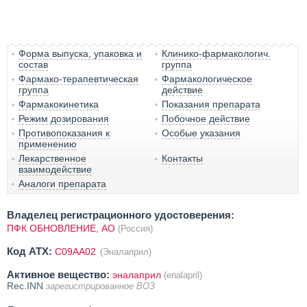
Форма выпуска, упаковка и
Клинико-фармакологич.
состав
группа
Фармако-терапевтическая
Фармакологическое
группа
действие
Фармакокинетика
Показания препарата
Режим дозирования
Побочное действие
Противопоказания к
Особые указания
применению
Лекарственное
Контакты
взаимодействие
Аналоги препарата
Владелец регистрационного удостоверения:
ПФК ОБНОВЛЕНИЕ, АО
(Россия)
Код ATX:
C09AA02
(Эналаприл)
Активное вещество:
эналаприл
(enalapril)
Rec.INN
зарегистрированное ВОЗ