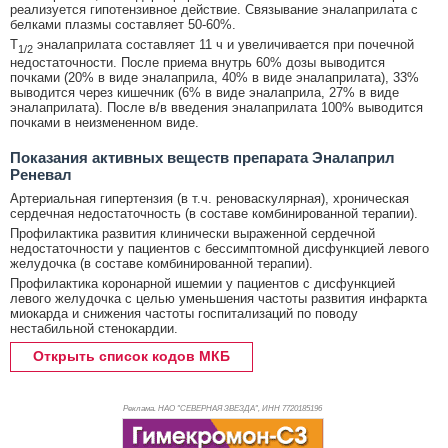
реализуется гипотензивное действие. Связывание эналаприлата с
белками плазмы составляет 50-60%.
T
эналаприлата составляет 11 ч и увеличивается при почечной
1/2
недостаточности. После приема внутрь 60% дозы выводится
почками (20% в виде эналаприла, 40% в виде эналаприлата), 33%
выводится через кишечник (6% в виде эналаприла, 27% в виде
эналаприлата). После в/в введения эналаприлата 100% выводится
почками в неизмененном виде.
Показания активных веществ препарата Эналаприл
Реневал
Артериальная гипертензия (в т.ч. реноваскулярная), хроническая
сердечная недостаточность (в составе комбинированной терапии).
Профилактика развития клинически выраженной сердечной
недостаточности у пациентов с бессимптомной дисфункцией левого
желудочка (в составе комбинированной терапии).
Профилактика коронарной ишемии у пациентов с дисфункцией
левого желудочка с целью уменьшения частоты развития инфаркта
миокарда и снижения частоты госпитализаций по поводу
нестабильной стенокардии.
Открыть список кодов МКБ
Реклама. НАО "СЕВЕРНАЯ ЗВЕЗДА", ИНН 772
0185196