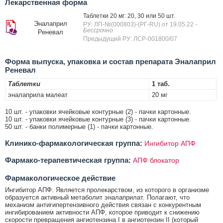
Лекарственная форма
Таблетки 20 мг: 20, 30 или 50 шт.
Эналаприл
РУ: ЛП-№(000803)-(РГ-RU) от 19.05.22
-
Бессрочно
Реневал
Предыдущий РУ: ЛСР-001800/07
Форма выпуска, упаковка и состав препарата Эналаприл
Реневал
Таблетки
1 таб.
эналаприла малеат
20 мг
10 шт. - упаковки ячейковые контурные (2) - пачки картонные.
10 шт. - упаковки ячейковые контурные (3) - пачки картонные.
50 шт. - банки полимерные (1) - пачки картонные.
Клинико-фармакологическая группа:
Ингибитор АПФ
Фармако-терапевтическая группа:
АПФ блокатор
Фармакологическое действие
Ингибитор АПФ. Является пролекарством, из которого в организме
образуется активный метаболит эналаприлат. Полагают, что
механизм антигипертензивного действия связан с конкурентным
ингибированием активности АПФ, которое приводит к снижению
скорости превращения ангиотензина I в ангиотензин II (который