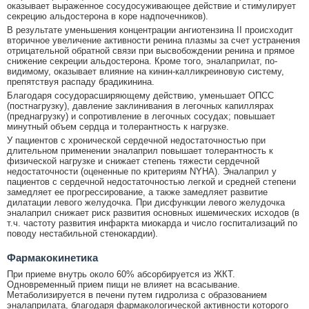
оказывает выраженное сосудосуживающее действие и стимулирует
секрецию альдостерона в коре надпочечников).
В результате уменьшения концентрации ангиотензина II происходит
вторичное увеличение активности ренина плазмы за счет устранения
отрицательной обратной связи при высвобождении ренина и прямое
снижение секреции альдостерона. Кроме того, эналаприлат, по-
видимому, оказывает влияние на кинин-калликреиновую систему,
препятствуя распаду брадикинина.
Благодаря сосудорасширяющему действию, уменьшает ОПСС
(постнагрузку), давление заклинивания в легочных капиллярах
(преднагрузку) и сопротивление в легочных сосудах; повышает
минутный объем сердца и толерантность к нагрузке.
У пациентов с хронической сердечной недостаточностью при
длительном применении эналаприл повышает толерантность к
физической нагрузке и снижает степень тяжести сердечной
недостаточности (оцененные по критериям NYHA). Эналаприл у
пациентов с сердечной недостаточностью легкой и средней степени
замедляет ее прогрессирование, а также замедляет развитие
дилатации левого желудочка. При дисфункции левого желудочка
эналаприл снижает риск развития основных ишемических исходов (в
т.ч. частоту развития инфаркта миокарда и число госпитализаций по
поводу нестабильной стенокардии).
Фармакокинетика
При приеме внутрь около 60% абсорбируется из ЖКТ.
Одновременный прием пищи не влияет на всасывание.
Метаболизируется в печени путем гидролиза с образованием
эналаприлата, благодаря фармакологической активности которого