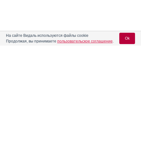
На сайте Видаль используются файлы cookie
Ok
Продолжая, вы принимаете
пользовательское соглашение
.
Содержание
Вход для специалистов
E-mail учетной записи Vidal:
Форма выпуска, упаковка и состав
Клинико-фармакологич. группа
Пароль:
Фармако-терапевтическая группа
Фармакологическое действие
Фармакокинетика
Показания препарата
Регистрация
Забыли пароль?