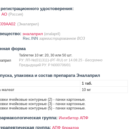
регистрационного удостоверения:
 АО
(Россия)
C09AA02
(Эналаприл)
вещество:
эналаприл
(enalapril)
Rec.INN
зарегистрированное ВОЗ
енная форма
Таблетки 10 мг: 20, 30 или 50 шт.
лаприл
РУ: ЛП-№(011311)-(РГ-RU) от 14.08.25
- Бессрочно
Предыдущий РУ: Р N000706/01
уска, упаковка и состав препарата Эналаприл
1 таб.
а малеат
10 мг
ковки ячейковые контурные (2) - пачки картонные.
ковки ячейковые контурные (3) - пачки картонные.
ковки ячейковые контурные (5) - пачки картонные.
армакологическая группа:
Ингибитор АПФ
ерапевтическая группа:
АПФ блокатор