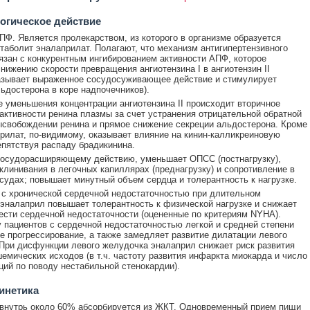
огическое действие
ПФ. Является пролекарством, из которого в организме образуется
таболит эналаприлат. Полагают, что механизм антигипертензивного
язан с конкурентным ингибированием активности АПФ, которое
снижению скорости превращения ангиотензина I в ангиотензин II
азывает выраженное сосудосуживающее действие и стимулирует
ьдостерона в коре надпочечников).
е уменьшения концентрации ангиотензина II происходит вторичное
активности ренина плазмы за счет устранения отрицательной обратной
ысвобождении ренина и прямое снижение секреции альдостерона. Кроме
прилат, по-видимому, оказывает влияние на кинин-калликреиновую
епятствуя распаду брадикинина.
сосудорасширяющему действию, уменьшает ОПСС (постнагрузку),
клинивания в легочных капиллярах (преднагрузку) и сопротивление в
судах; повышает минутный объем сердца и толерантность к нагрузке.
 с хронической сердечной недостаточностью при длительном
эналаприл повышает толерантность к физической нагрузке и снижает
ести сердечной недостаточности (оцененные по критериям NYHA).
 пациентов с сердечной недостаточностью легкой и средней степени
е прогрессирование, а также замедляет развитие дилатации левого
При дисфункции левого желудочка эналаприл снижает риск развития
емических исходов (в т.ч. частоту развития инфаркта миокарда и число
ций по поводу нестабильной стенокардии).
инетика
внутрь около 60% абсорбируется из ЖКТ. Одновременный прием пищи