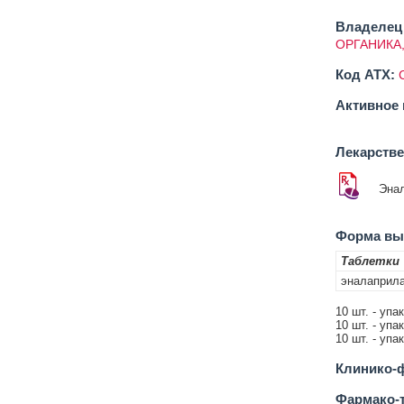
Владелец 
ОРГАНИКА,
Код ATX:
Активное 
Лекарств
Эна
Форма вып
Таблетки
эналаприл
10 шт. - упа
10 шт. - упа
10 шт. - упа
Клинико-ф
Фармако-т