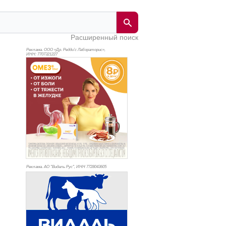
Расширенный поиск
Реклама. ООО «Др. Редди’с Лабораторис»,
ИНН: 770
7321227
Реклама. АО "Видаль Рус", ИНН 772
8043605