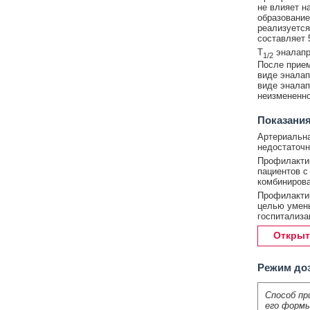
не влияет н
образование
реализуется
составляет 
T
эналапри
1/2
После прием
виде эналап
виде эналап
неизмененно
Показания
Артериальна
недостаточн
Профилактик
пациентов с
комбинирова
Профилактик
целью умень
госпитализа
Открыт
Режим до
Способ пр
его формы