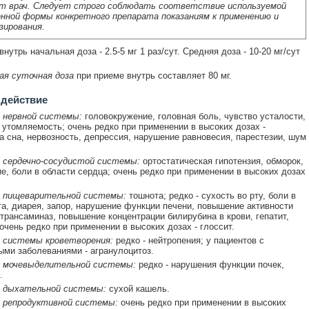
т врач. Следует строго соблюдать соответствие используемой
нной формы конкретного препарата показаниям к применению и
зирования.
нутрь начальная доза - 2.5-5 мг 1 раз/сут. Средняя доза - 10-20 мг/сут
ая суточная доза
при приеме внутрь составляет 80 мг.
 действие
 нервной системы:
головокружение, головная боль, чувство усталости,
утомляемость; очень редко при применении в высоких дозах -
а сна, нервозность, депрессия, нарушение равновесия, парестезии, шум
 сердечно-сосудистой системы:
ортостатическая гипотензия, обморок,
е, боли в области сердца; очень редко при применении в высоких дозах
 пищеварительной системы:
тошнота; редко - сухость во рту, боли в
та, диарея, запор, нарушение функции печени, повышение активности
трансаминаз, повышение концентрации билирубина в крови, гепатит,
 очень редко при применении в высоких дозах - глоссит.
 системы кроветворения:
редко - нейтропения; у пациентов с
ми заболеваниями - агранулоцитоз.
 мочевыделительной системы:
редко - нарушения функции почек,
.
 дыхательной системы:
сухой кашель.
 репродуктивной системы:
очень редко при применении в высоких