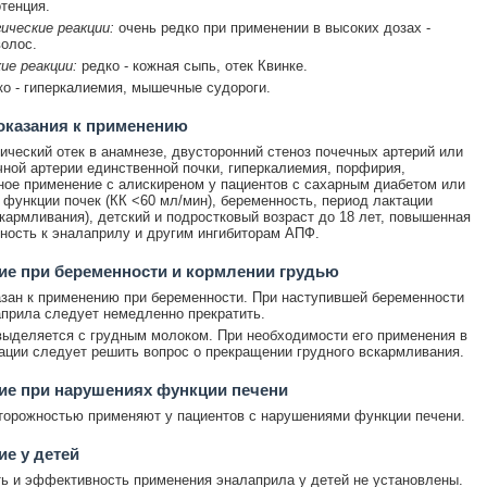
отенция.
ические реакции:
очень редко при применении в высоких дозах -
олос.
ие реакции:
редко - кожная сыпь, отек Квинке.
о - гиперкалиемия, мышечные судороги.
оказания к применению
ический отек в анамнезе, двусторонний стеноз почечных артерий или
чной артерии единственной почки, гиперкалиемия, порфирия,
ое применение с алискиреном у пациентов с сахарным диабетом или
функции почек (КК <60 мл/мин), беременность, период лактации
скармливания), детский и подростковый возраст до 18 лет, повышенная
ность к эналаприлу и другим ингибиторам АПФ.
е при беременности и кормлении грудью
зан к применению при беременности. При наступившей беременности
прила следует немедленно прекратить.
ыделяется с грудным молоком. При необходимости его применения в
ации следует решить вопрос о прекращении грудного вскармливания.
ие при нарушениях функции печени
торожностью применяют у пациентов с нарушениями функции печени.
е у детей
ь и эффективность применения эналаприла у детей не установлены.