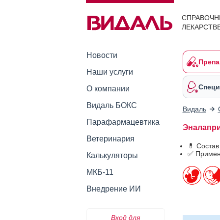
СПРАВОЧН
ЛЕКАРСТВ
Новости
Препа
Наши услуги
Специ
О компании
Видаль БОКС
Видаль
Парафармацевтика
Эналаприл
Ветеринария
💊 Соста
✅ Примен
Калькуляторы
МКБ-11
Внедрение ИИ
Вход для