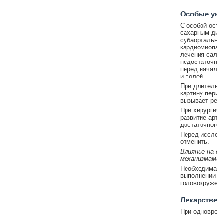
Особые у
С особой ос
сахарным ди
субаортальн
кардиомиопа
лечения сал
недостаточн
перед начал
и солей.
При длитель
картину пер
вызывает ре
При хирурги
развитие ар
достаточног
Перед иссл
отменить.
Влияние на
механизмам
Необходима 
выполнении 
головокруже
Лекарстве
При одновре