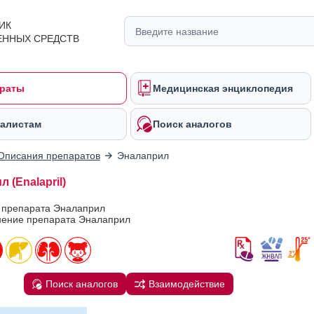
ИК
ЕННЫХ СРЕДСТВ
раты
Медицинская энциклопедия
алистам
Поиск аналогов
Описания препаратов
Эналаприл
 (Enalapril)
в препарата Эналаприл
ение препарата Эналаприл
Поиск аналогов
Взаимодействие