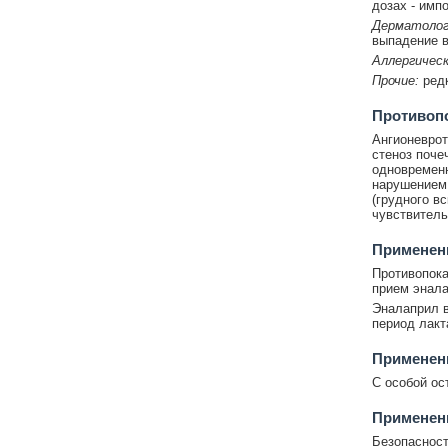
дозах - имп
Дерматолог
выпадение в
Аллергическ
Прочие:
редк
Противоп
Ангионеврот
стеноз поче
одновременн
нарушением 
(грудного в
чувствитель
Применени
Противопока
прием энала
Эналаприл в
период лакт
Применен
С особой ос
Применени
Безопасност