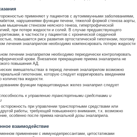
казания
торожностью применяют у пациентов с аутоиммунными заболеваниями,
абетом, нарушениями функции печени, тяжелой формой стеноза аорты,
ым мышечным стенозом неясного генеза, гипертрофической
тией, при потере жидкости и солей. В случае предшествующего
уретиками, в частности у пациентов с хронической сердечной
остью, повышается риск развития ортостатической гипотензии, поэтому
ом лечения эналаприлом необходимо компенсировать потерю жидкости
ном лечении эналаприлом необходимо периодически контролировать
иферической крови. Внезапное прекращение приема эналаприла не
зкого повышения АД.
ческих вмешательствах в период лечения эналаприлом возможно
териальной гипотензии, которую следует корригировать введением
о количества жидкости.
едованием функции паращитовидных желез эналаприл следует
 способность к управлению транспортными средствами и
и
осторожность при управлении транспортными средствами или
другой работы, требующей повышенного внимания, т.к. возможно
ние, особенно после приема начальной дозы эналаприла.
нное взаимодействие
менном применении с иммунодепрессантами, цитостатиками