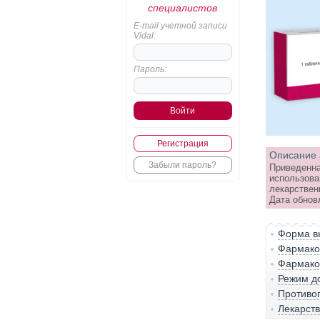
специалистов
E-mail учетной записи
Vidal:
Пароль:
Регистрация
Описание 
Забыли пароль?
Приведенна
использова
лекарствен
Дата обнов
Форма вы
Фармако-
Фармако
Режим д
Противо
Лекарст