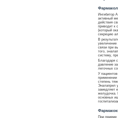
Фармакол
Ингибитор А
активный ме
действия св
приводит к 
(который ок
секрецию ал
В результат
увеличение 
связи при в
того, энала
систему, пр
Благодаря 
давление за
легочных со
У пациентов
применении 
степень тяж
Эналаприл у
замедляет е
желудочка. 
основных иш
госпитализа
Фармакок
При приеме 