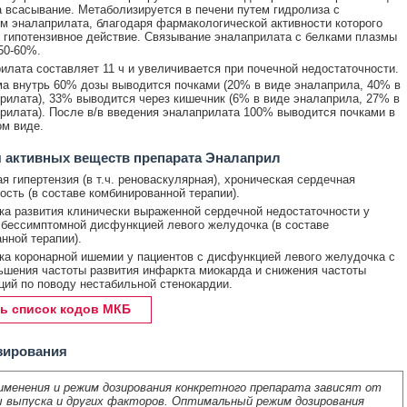
а всасывание. Метаболизируется в печени путем гидролиза с
м эналаприлата, благодаря фармакологической активности которого
 гипотензивное действие. Связывание эналаприлата с белками плазмы
50-60%.
лата составляет 11 ч и увеличивается при почечной недостаточности.
а внутрь 60% дозы выводится почками (20% в виде эналаприла, 40% в
рилата), 33% выводится через кишечник (6% в виде эналаприла, 27% в
рилата). После в/в введения эналаприлата 100% выводится почками в
м виде.
 активных веществ препарата Эналаприл
я гипертензия (в т.ч. реноваскулярная), хроническая сердечная
ость (в составе комбинированной терапии).
а развития клинически выраженной сердечной недостаточности у
 бессимптомной дисфункцией левого желудочка (в составе
нной терапии).
а коронарной ишемии у пациентов с дисфункцией левого желудочка с
шения частоты развития инфаркта миокарда и снижения частоты
ций по поводу нестабильной стенокардии.
ь список кодов МКБ
зирования
именения и режим дозирования конкретного препарата зависят от
 выпуска и других факторов. Оптимальный режим дозирования