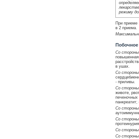
определяе
лекарстве
режиму до
При приеме в
в 2 приема.
Максимальн
Побочное
Со стороны
повышенная 
расстройств
в ушах.
Со стороны
сердцебиени
- приливы.
Со стороны
животе, рво
печеночных 
панкреатит;
Со стороны
аутоиммунны
Со стороны
протеинурия
Со стороны
Со стороны