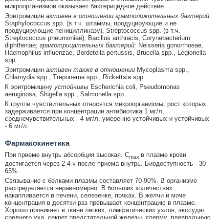
микроорганизмов оказывает бактерицидное действие.
Эритромицин
активен в отношении грамположительных бактерий:
Staphylococcus spp. (в т.ч. штаммы, продуцирующие и не
продуцирующие пенициллиназу), Streptococcus spp. (в т.ч.
Streptococcus pneumoniae), Bacillus anthracis, Corynebacterium
diphtheriae;
грамотрицательных бактерий:
Neisseria gonorrhoeae,
Haemophilus influenzae, Bordetella pertussis, Brucella spp., Legionella
spp.
Эритромицин
активен также в отношении
Mycoplasma spp.,
Chlamydia spp., Treponema spp., Rickettsia spp.
К эритромицину
устойчивы
Escherichia coli, Pseudomonas
aeruginosa, Shigella spp., Salmonella spp.
К группе чувствительных относятся микроорганизмы, рост которых
задерживается при концентрации антибиотика 1 мг/л,
среднечувствительных - 4 мг/л, умеренно устойчивых и устойчивых
- 6 мг/л.
Фармакокинетика
При приеме внутрь абсорбция высокая. C
в плазме крови
max
достигается через 2-4 ч после приема внутрь. Биодоступность - 30-
65%.
Связывание с белками плазмы составляет 70-90%. В организме
распределяется неравномерно. В больших количествах
накапливается в печени, селезенке, почках. В желчи и моче
концентрация в десятки раз превышает концентрацию в плазме.
Хорошо проникает в ткани легких, лимфатических узлов, экссудат
среднего уха, секрет предстательной железы, сперму, плевральную