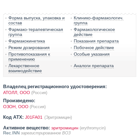
Форма выпуска, упаковка и
Клинико-фармакологич.
состав
группа
Фармако-терапевтическая
Фармакологическое
группа
действие
Фармакокинетика
Показания препарата
Режим дозирования
Побочное действие
Противопоказания к
Особые указания
применению
Лекарственное
Аналоги препарата
взаимодействие
Владелец регистрационного удостоверения:
АТОЛЛ, ООО
(Россия)
Произведено:
ОЗОН, ООО
(Россия)
Код ATX:
J01FA01
(Эритромицин)
Активное вещество:
эритромицин
(erythromycin)
Rec.INN
зарегистрированное ВОЗ