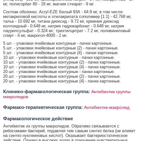
мг, полисорбат 80 - 18 мг, магния стеарат - 9 мг.
Состав оболочки:
Acryl-EZE Белый 93А - 64.8 мг, в том числе:
метакриловой кислоты и этилакрилата сополимер [1:1] - 42.768 мг,
тальк - 10.692 мг, титана диоксид - 9.72 мг, кремния диоксид
коллоидный - 0.648 мг, натрия гидрокарбонат - 0.648 мг, натрия
лаурилсульфат - 0.324 мг; триэтилцитрат - 7.2 мг, поливиниловый
спирт - 6 мг, макрогол-4000 - 2 мг.
5 шт. - упаковки ячейковые контурные - пачки картонные.
5 шт. - упаковки ячейковые контурные (2) - пачки картонные.
5 шт. - упаковки ячейковые контурные (4) - пачки картонные.
10 шт. - упаковки ячейковые контурные - пачки картонные.
10 шт. - упаковки ячейковые контурные (2) - пачки картонные.
10 шт. - упаковки ячейковые контурные (4) - пачки картонные.
20 шт. - упаковки ячейковые контурные - пачки картонные.
20 шт. - упаковки ячейковые контурные (2) - пачки картонные.
20 шт. - упаковки ячейковые контурные (4) - пачки картонные.
Клинико-фармакологическая группа:
Антибиотик группы
макролидов
Фармако-терапевтическая группа:
Антибиотик-макролид
Фармакологическое действие
Антибиотик из группы макролидов. Обратимо связывается с
рибосомами бактерий, подавляя тем самым синтез белка (не влияет
на синтез нуклеиновых кислот). Оказывает бактериостатическое
действие. Однако в высоких дозах в отношении чувствительных