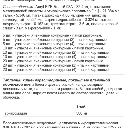
Состав оболочки:
Acryl-EZE Белый 93А - 32.4 мг, в том числе:
метакриловой кислоты и этилакрилата сополимер [1:1] - 21.384 мг,
тальк - 5.346 мг, титана диоксид - 4.86 мг, кремния диоксид
коллоидный - 0.324 мг, натрия гидрокарбонат - 0.324 мг, натрия
лаурилсульфат - 0.162 мг; триэтилцитрат - 3.6 мг, поливиниловый
спирт - 3 мг, макрогол-4000 - 1 мг.
5 шт. - упаковки ячейковые контурные - пачки картонные.
5 шт. - упаковки ячейковые контурные (2) - пачки картонные.
5 шт. - упаковки ячейковые контурные (4) - пачки картонные.
10 шт. - упаковки ячейковые контурные - пачки картонные.
10 шт. - упаковки ячейковые контурные (2) - пачки картонные.
10 шт. - упаковки ячейковые контурные (4) - пачки картонные.
20 шт. - упаковки ячейковые контурные - пачки картонные.
20 шт. - упаковки ячейковые контурные (2) - пачки картонные.
20 шт. - упаковки ячейковые контурные (4) - пачки картонные.
Таблетки кишечнорастворимые, покрытые пленочной
оболочкой
почти белого цвета с риской, капсуловидные,
двояковыпуклые; на поперечном разрезе таблеток любой дозировки
видны два слоя: ядро от почти белого до светло-желтого цвета и
оболочка.
1 таб.
эритромицин
500 мг
Вспомогательные вещества
: целлюлоза микрокристаллическая
(МКЦ-101) - 292 мг, кроскармеллоза натрия - 54 мг, повидон К25 - 27