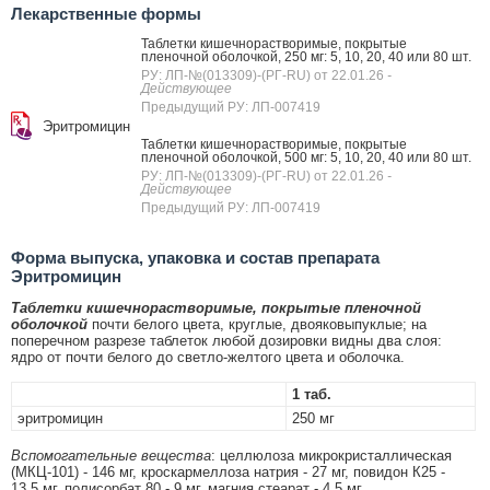
Лекарственные формы
Таблетки кишечнорастворимые, покрытые
пленочной оболочкой, 250 мг: 5, 10, 20, 40 или 80 шт.
РУ: ЛП-№(013309)-(РГ-RU) от 22.01.26
-
Действующее
Предыдущий РУ: ЛП-007419
Эритромицин
Таблетки кишечнорастворимые, покрытые
пленочной оболочкой, 500 мг: 5, 10, 20, 40 или 80 шт.
РУ: ЛП-№(013309)-(РГ-RU) от 22.01.26
-
Действующее
Предыдущий РУ: ЛП-007419
Форма выпуска, упаковка и состав препарата
Эритромицин
Таблетки кишечнорастворимые, покрытые пленочной
оболочкой
почти белого цвета, круглые, двояковыпуклые; на
поперечном разрезе таблеток любой дозировки видны два слоя:
ядро от почти белого до светло-желтого цвета и оболочка.
1 таб.
эритромицин
250 мг
Вспомогательные вещества
: целлюлоза микрокристаллическая
(МКЦ-101) - 146 мг, кроскармеллоза натрия - 27 мг, повидон К25 -
13.5 мг, полисорбат 80 - 9 мг, магния стеарат - 4.5 мг.