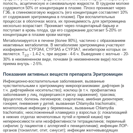
полость, асцитическую и синовиальную жидкости. В грудном молоке
содержится 50% от концентрации в плазме. Плохо проникает через
ГЭБ, в спинномозговую жидкость (его концентрация составляет 10%
от содержания эритромицина в плазме). При воспалительных
процессах в оболочках мозга, их проницаемость для эритромицина
несколько возрастает. Проникает через плацентарный барьер и
поступает в кровь плода, где его содержание достигает 5-20% от
концентрации в плазме крови матери.
Метаболизируется в печени (более 90%), частично с образованием
неактивных метаболитов. В метаболизме эритромицина участвуют
изоферменты CYP3A4, CYP3A5 и CYP3A7, ингибитором которых он
является. T
- 1.4-2 ч, при анурии - 4-6 ч. Выведение с желчью - 20-
1/2
30% в неизмененном виде, почками (в неизмененном виде) после
приема внутрь - 2-5%.
Показания активных веществ препарата Эритромицин
Инфекционно-воспалительные заболевания, вызванные
чувствительными к эритромицину микроорганизмами: дифтерия (в
т.ч. дифтерийное носительство); коклюш (в т.ч. профилактика
заболевания у лиц, подвергшихся риску заражения); трахома;
бруцеллез; болезнь легионеров; скарлатина; амебная дизентерия;
гонорея; пневмония у детей, вызванная Chlamydia trachomatis;
мочеполовые инфекции у беременных, вызванные Chlamydia
trachomatis; неосложненный хламидиоз у взрослых (с локализацией
в нижних отделах мочеполовых путей и прямой кишки) при
непереносимости или неэффективности тетрациклинов; первичный
сифилис (у пациентов с аллергией к пенициллинам); инфекции ЛОР-
органов (тонзиллит, отит, синусит); инфекции желчевыводящих