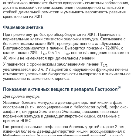
антибиотиков позволяет быстро купировать симптомы заболевания,
достичь высокой степени заживления поврежденной слизистой и
стойкой длительной ремиссии и уменьшить вероятность развития
кровотечения из ЖКТ.
Фармакокинетика
При приеме внутрь быстро абсорбируется из ЖКТ. Проникает в
париетальные клетки слизистой оболочки желудка. Связывание с
белками плазмы около 95%, преимущественно с альбуминами.
Биотрансформируется в печени. Выводится почками - 72-80%, с
калом - около 20%. T
0.5-1 ч. T
после в/в введения составляет
1/2
1/2
40 мин и не изменяется при длительном лечении.
У пациентов с хроническими заболеваниями печени T
1/2
увеличивается до 3 ч. У пациентов с нарушенной функцией печени
отмечается увеличение биодоступности омепразола и значительное
уменьшение плазменного клиренса.
®
Показания активных веществ препарата Гастрозол
Для приема внутрь
Язвенная болезнь желудка и двенадцатиперстной кишки в фазе
обострения (в т.ч. ассоциированная с Helicobacter pylori), рефлюкс-
эзофагит, синдром Золлингера-Эллисона, эрозивно-язвенные
поражения желудка и двенадцатиперстной кишки, связанные с
приемом НПВС.
Гастроэзофагеальная рефлюксная болезнь у детей старше 2 лет,
язвенная болезнь двенадцатиперстной кишки, ассоциированная с
Helicobacter pylori (в составе комбинированной терапии), у детей