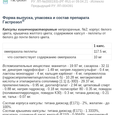
Гастрозол
РУ: ЛП-№(000193)-(РГ-RU) от 09.04.21
- Истекло
Предыдущий РУ: ЛП-004391
Форма выпуска, упаковка и состав препарата
®
Гастрозол
Капсулы кишечнорастворимые
непрозрачные, №2; корпус белого
цвета, крышечка желтого цвета; содержимое капсул - пеллеты от
белого до почти белого цвета.
1 капс.
омепразола пеллеты
117.5 мг,
что соответствует содержанию омепразола
10 мг
Вспомогательные вещества
: маннитол - 19.97 мг, сахароза - 32.11
мг, динатрия гидрофосфат - 1.49 мг, натрия лаурилсульфат - 0.4 мг,
лактозы моногидрат - 4 мг, кальция карбонат - 4 мг, гипромеллоза
(гидроксипропилметилцеллюлоза Е-5) - 10.28 мг, метакриловой
кислоты и этилакрилата сополимер [1:1] (L-30D) - 29.37 мг,
пропиленгликоль - 0.95 мг, диэтилфталат - 2.94 мг, цетиловый спирт
- 0.88 мг, натрия гидроксид - 0.18 мг, полисорбат 80 - 0.35 мг, повидон
(поливинилпирролидон, повидон К30) - 0.3 мг, титана диоксид - 0.21
мг, тальк - 0.07 мг.
Состав корпуса капсулы:
титана диоксид (E171) - 2%, желатин - до
100%.
Состав крышечки капсулы:
титана диоксид (E171) - 1.3333%,
краситель солнечный закат желтый (E110) - 0.0044%, хинолиновый