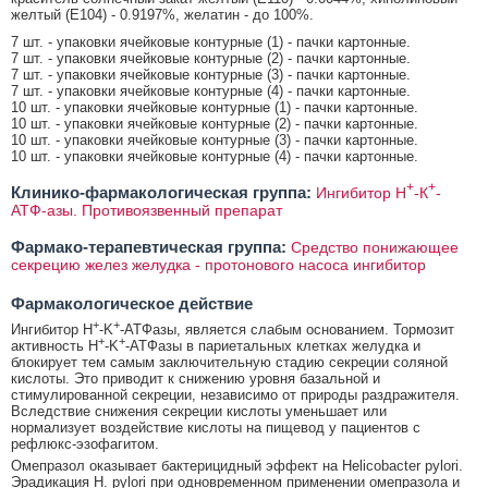
желтый (E104) - 0.9197%, желатин - до 100%.
7 шт. - упаковки ячейковые контурные (1) - пачки картонные.
7 шт. - упаковки ячейковые контурные (2) - пачки картонные.
7 шт. - упаковки ячейковые контурные (3) - пачки картонные.
7 шт. - упаковки ячейковые контурные (4) - пачки картонные.
10 шт. - упаковки ячейковые контурные (1) - пачки картонные.
10 шт. - упаковки ячейковые контурные (2) - пачки картонные.
10 шт. - упаковки ячейковые контурные (3) - пачки картонные.
10 шт. - упаковки ячейковые контурные (4) - пачки картонные.
+
+
Клинико-фармакологическая группа:
Ингибитор Н
-К
-
АТФ-азы. Противоязвенный препарат
Фармако-терапевтическая группа:
Средство понижающее
секрецию желез желудка - протонового насоса ингибитор
Фармакологическое действие
+
+
Ингибитор H
-K
-АТФазы, является слабым основанием. Тормозит
+
+
активность H
-K
-АТФазы в париетальных клетках желудка и
блокирует тем самым заключительную стадию секреции соляной
кислоты. Это приводит к снижению уровня базальной и
стимулированной секреции, независимо от природы раздражителя.
Вследствие снижения секреции кислоты уменьшает или
нормализует воздействие кислоты на пищевод у пациентов с
рефлюкс-эзофагитом.
Омепразол оказывает бактерицидный эффект на Helicobacter pylori.
Эрадикация H. pylori при одновременном применении омепразола и