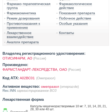
Фармако-терапевтическая
Фармакологическое
группа
действие
Фармакокинетика
Показания препарата
Режим дозирования
Побочное действие
Противопоказания к
Особые указания
применению
Лекарственное
Контакты
взаимодействие
Аналоги препарата
Владелец регистрационного удостоверения:
ОТИСИФАРМ, АО
(Россия)
Произведено:
ФАРМСТАНДАРТ-ЛЕКСРЕДСТВА, ОАО
(Россия)
Код ATX:
A02BC01
(Омепразол)
Активное вещество:
омепразол
(omeprazole)
Rec.INN
зарегистрированное ВОЗ
Лекарственная форма
Капсулы кишечнорастворимые 10 мг: 7, 10, 14, 20, 21,
28, 30 или 40 шт.
®