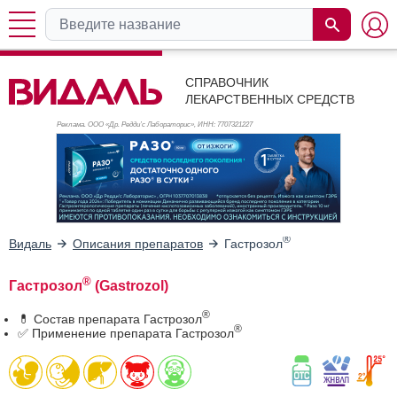
СПРАВОЧНИК
ЛЕКАРСТВЕННЫХ СРЕДСТВ
Реклама. ООО «Др. Редди’с Лабораторис», ИНН: 770
7321227
®
Видаль
Описания препаратов
Гастрозол
®
Гастрозол
(Gastrozol)
®
💊 Состав препарата Гастрозол
®
✅ Применение препарата Гастрозол