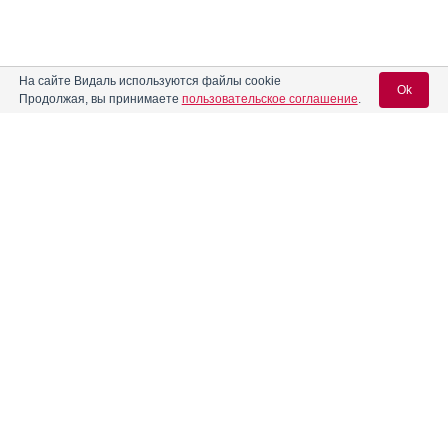
На сайте Видаль используются файлы cookie
Ok
Продолжая, вы принимаете
пользовательское соглашение
.
Содержание
Вход для специалистов
E-mail учетной записи Vidal:
Форма выпуска, упаковка и состав
Клинико-фармакологич. группа
Пароль:
Фармако-терапевтическая группа
Фармакологическое действие
Фармакокинетика
Показания препарата
Регистрация
Забыли пароль?
Режим дозирования