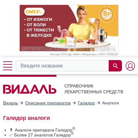
Реклама. ООО «Др. Редди’с Лабораторис», ИНН: 770
7321227
СПРАВОЧНИК
ЛЕКАРСТВЕННЫХ СРЕДСТВ
Видаль
Описания препаратов
Галидор
Аналоги
Галидор аналоги
®
💊 Аналоги препарата Галидор
®
✅ Более 27 аналогов Галидор