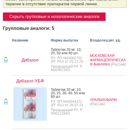
терапии в отсутствие препаратов первой линии.
Скрыть групповые и нозологические аналоги
Групповые аналоги: 5
Название
Форма выпуска
Владелец рег. уд.
Таб­летки 20 мг: 10,
20, 50 или 80 шт.
МОСКОВСКАЯ
РУ: ЛП-№(008270)-
Дибазол
ФАРМАЦЕВТИЧЕСКА
(РГ-RU) от 25.12.24
(Россия)
Я ФАБРИКА
Предыдущий РУ: Р
N003623/01
Дибазол-УБФ
Таб­летки 20 мг: 10,
20, 25, 30, 40, 50 или
60 шт.
УРАЛБИОФАРМ
РУ: ЛП-№(004437)-
(Россия)
(РГ-RU) от 26.01.24
Предыдущий РУ: Р
N002128/01