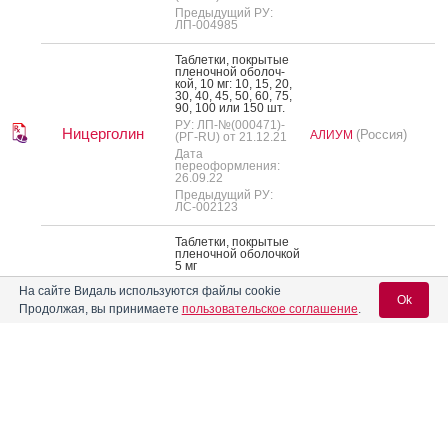
Предыдущий РУ:
ЛП-004985
Таб­летки, пок­ры­тые
пле­ноч­ной обо­лоч­
кой, 10 мг: 10, 15, 20,
30, 40, 45, 50, 60, 75,
90, 100 или 150 шт.
РУ: ЛП-№(000471)-
Ницерголин
(Россия)
АЛИУМ
(РГ-RU) от 21.12.21
Дата
переоформления:
26.09.22
Предыдущий РУ:
ЛС-002123
Таб­летки, пок­ры­тые
пле­ноч­ной обо­лоч­кой
5 мг
РУ: ЛП-№(012091)-
На сайте Видаль используются файлы cookie
(РГ-RU) от 13.10.25
Ok
Продолжая, вы принимаете
пользовательское соглашение
.
Таб­летки, пок­ры­тые
пле­ноч­ной обо­лоч­кой
Ницерголин
КАНОНФАРМА
10 мг
Канон
(Россия)
ПРОДАКШН
РУ: ЛП-№(012091)-
Вход для специалистов
(РГ-RU) от 13.10.25
E-mail учетной записи Vidal:
Таб­летки, пок­ры­тые
пле­ноч­ной обо­лоч­кой
30 мг