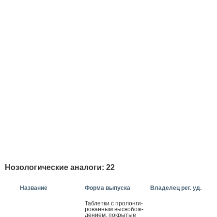
Нозологические аналоги: 22
Название
Форма выпуска
Владелец рег. уд.
Таб­летки с про­лон­ги­
рован­ным выс­во­бож­
де­ни­ем, пок­ры­тые