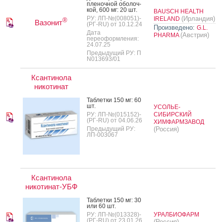
пле­ноч­ной обо­лоч­
кой, 600 мг: 20 шт.
BAUSCH HEALTH
РУ: ЛП-№(008051)-
(Ирландия)
IRELAND
®
Вазонит
(РГ-RU) от 10.12.24
Произведено:
G.L.
Дата
(Австрия)
PHARMA
переоформления:
24.07.25
Предыдущий РУ: П
N013693/01
Ксантинола
никотинат
Таб­летки 150 мг: 60
шт.
УСОЛЬЕ-
РУ: ЛП-№(015152)-
СИБИРСКИЙ
(РГ-RU) от 04.06.26
ХИМФАРМЗАВОД
Предыдущий РУ:
(Россия)
ЛП-003067
Ксантинола
никотинат-УБФ
Таб­летки 150 мг: 30
или 60 шт.
РУ: ЛП-№(013328)-
УРАЛБИОФАРМ
(РГ-RU) от 23.01.26
(Россия)