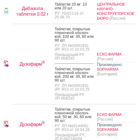
Таб­летки 20 мг: 10
ЦЕНТРАЛЬНОЕ
Дибазола
или 20 шт.
НАУЧНО-
таблетки 0.02 г
РУ: 70/421/16 от
КОНСТРУКТОРСКОЕ
25.06.70
(Россия)
БЮРО
Таб­летки, пок­ры­тые
пле­ноч­ной обо­лоч­
кой, 100 мг: 30, 60 или
90 шт.
РУ: ЛП-№(009183)-
(РГ-RU) от 10.03.25
ЕСКО ФАРМА
Предыдущий РУ:
ЛП-008245
(Россия)
®
Дузофарм
Произведено:
Таб­летки, пок­ры­тые
SOPHARMA
пле­ноч­ной обо­лоч­
(Болгария)
кой, 200 мг: 30, 60 или
90 шт.
РУ: ЛП-№(009183)-
(РГ-RU) от 10.03.25
Предыдущий РУ:
ЛП-008245
Таб­летки, пок­ры­тые
пле­ноч­ной обо­лоч­
ЕСКО ФАРМА
кой, 50 мг: 30, 60 или
(Россия)
90 шт.
®
Дузофарм
Произведено:
РУ: ЛП-№(014400)-
(РГ-RU) от 10.04.26
SOPHARMA
(Болгария)
Предыдущий РУ:
ЛСР-002740/09