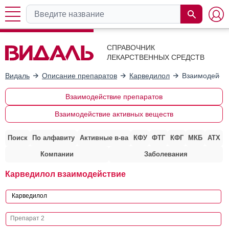
СПРАВОЧНИК
ЛЕКАРСТВЕННЫХ СРЕДСТВ
Видаль
Описание препаратов
Карведилол
Взаимодейств
Взаимодействие препаратов
Взаимодействие активных веществ
Поиск
По алфавиту
Активные в-ва
КФУ
ФТГ
КФГ
МКБ
АТХ
Компании
Заболевания
Карведилол взаимодействие