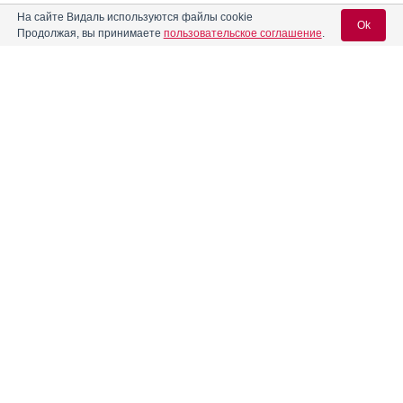
На сайте Видаль используются файлы cookie
Акриварио
Инструкция
Ok
Продолжая, вы принимаете
пользовательское соглашение
.
Акриол Про
Инструкция
Вход для специалистов
E-mail учетной записи Vidal:
®
Аксамон
®
Актос
Инструкция
Пароль:
®
Актрапид
НМ
Инструкция
®
®
Актрапид
НМ Пенфилл
Инструкция
Регистрация
Забыли пароль?
Алвитил
Инструкция