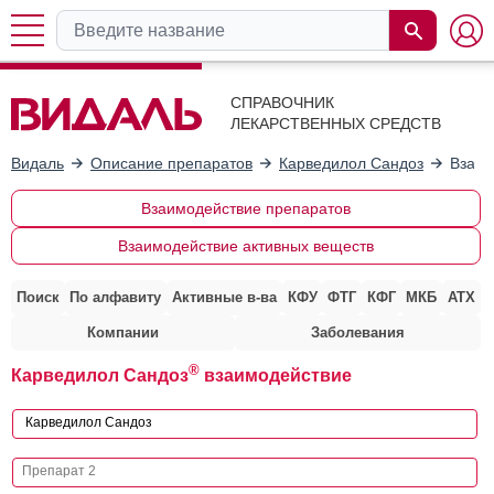
СПРАВОЧНИК
ЛЕКАРСТВЕННЫХ СРЕДСТВ
Видаль
Описание препаратов
Карведилол Сандоз
Взаим
Взаимодействие препаратов
Взаимодействие активных веществ
Поиск
По алфавиту
Активные в-ва
КФУ
ФТГ
КФГ
МКБ
АТХ
Компании
Заболевания
®
Карведилол Сандоз
взаимодействие