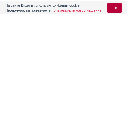
На сайте Видаль используются файлы cookie
Акриварио
Инструкция
Ok
Продолжая, вы принимаете
пользовательское соглашение
.
Акриол Про
Инструкция
Вход для специалистов
E-mail учетной записи Vidal:
®
Аксамон
®
Актос
Инструкция
Пароль:
®
Актрапид
НМ
Инструкция
®
®
Актрапид
НМ Пенфилл
Инструкция
Регистрация
Забыли пароль?
Алвитил
Инструкция