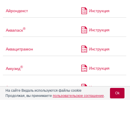
Айрондекст
Инструкция
®
Аквапаск
Инструкция
Аквацитрамон
Инструкция
®
Аккузид
Инструкция
Акриварио
Инструкция
На сайте Видаль используются файлы cookie
Ok
Продолжая, вы принимаете
пользовательское соглашение
.
Акрикселан
Инструкция
Вход для специалистов
E-mail учетной записи Vidal:
®
Акрипамид
Инструкция