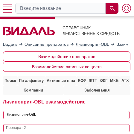
СПРАВОЧНИК
ЛЕКАРСТВЕННЫХ СРЕДСТВ
Видаль
Описание препаратов
Лизиноприл-OBL
Взаимод
Взаимодействие препаратов
Взаимодействие активных веществ
Поиск
По алфавиту
Активные в-ва
КФУ
ФТГ
КФГ
МКБ
АТХ
Компании
Заболевания
Лизиноприл-OBL взаимодействие