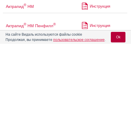
®
Актрапид
НМ
Инструкция
®
®
Актрапид
НМ Пенфилл
Инструкция
На сайте Видаль используются файлы cookie
Ok
Продолжая, вы принимаете
пользовательское соглашение
.
Алвитил
Инструкция
Вход для специалистов
Алгезир Ультра
Инструкция
E-mail учетной записи Vidal:
®
Аленталь
Инструкция
Пароль:
®
Алзепил
Инструкция
®
Алзер
-Эйч
Инструкция