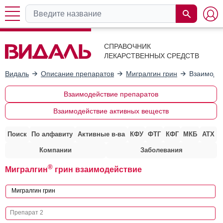
СПРАВОЧНИК
ЛЕКАРСТВЕННЫХ СРЕДСТВ
Видаль
Описание препаратов
Мигралгин грин
Взаимодей
Взаимодействие препаратов
Взаимодействие активных веществ
Поиск
По алфавиту
Активные в-ва
КФУ
ФТГ
КФГ
МКБ
АТХ
Компании
Заболевания
®
Мигралгин
грин взаимодействие