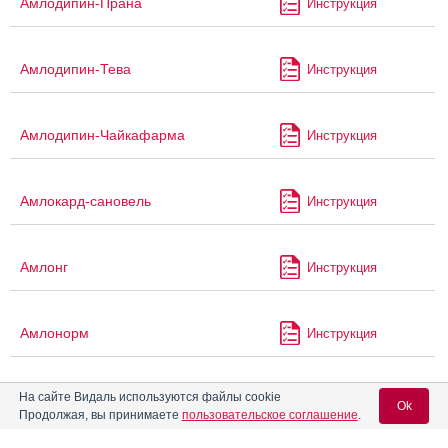
Амлодипин-Прана
Инструкция
Амлодипин-Тева
Инструкция
Амлодипин-Чайкафарма
Инструкция
Амлокард-сановель
Инструкция
Амлонг
Инструкция
Амлонорм
Инструкция
На сайте Видаль используются файлы cookie
Амлотоп
Инструкция
Ok
Продолжая, вы принимаете
пользовательское соглашение
.