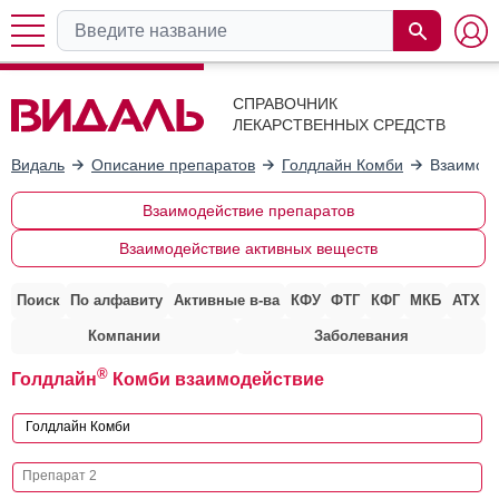
СПРАВОЧНИК
ЛЕКАРСТВЕННЫХ СРЕДСТВ
Видаль
Описание препаратов
Голдлайн Комби
Взаимоде
Взаимодействие препаратов
Взаимодействие активных веществ
Поиск
По алфавиту
Активные в-ва
КФУ
ФТГ
КФГ
МКБ
АТХ
Компании
Заболевания
®
Голдлайн
Комби взаимодействие