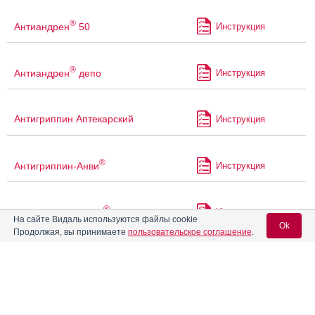
®
Антиандрен
50
Инструкция
®
Антиандрен
депо
Инструкция
Антигриппин Аптекарский
Инструкция
®
Антигриппин-Анви
Инструкция
®
Антигриппин-АНВИ
Инструкция
На сайте Видаль используются файлы cookie
Ok
Продолжая, вы принимаете
пользовательское соглашение
.
Антигриппин-ОРВИ
Инструкция
Вход для специалистов
E-mail учетной записи Vidal:
Апо-Пароксетин
Инструкция