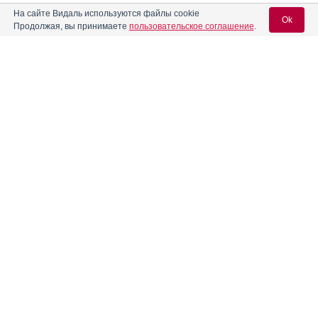
На сайте Видаль используются файлы cookie
Акриварио
Инструкция
Ok
Продолжая, вы принимаете
пользовательское соглашение
.
Акриол Про
Инструкция
Вход для специалистов
E-mail учетной записи Vidal:
®
Аксамон
®
Актос
Инструкция
Пароль:
®
Актрапид
НМ
Инструкция
®
®
Актрапид
НМ Пенфилл
Инструкция
Регистрация
Забыли пароль?
Алвитил
Инструкция