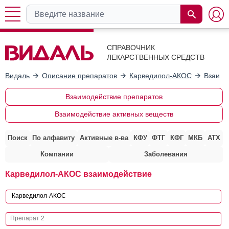
СПРАВОЧНИК
ЛЕКАРСТВЕННЫХ СРЕДСТВ
Видаль
Описание препаратов
Карведилол-АКОС
Взаимо
Взаимодействие препаратов
Взаимодействие активных веществ
Поиск
По алфавиту
Активные в-ва
КФУ
ФТГ
КФГ
МКБ
АТХ
Компании
Заболевания
Карведилол-АКОС взаимодействие