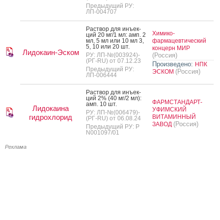
Предыдущий РУ:
ЛП-004707
Рас­твор для инъ­ек­
Химико-
ций 20 мг/1 мл: амп. 2
мл, 5 мл или 10 мл 3,
фармацевтический
5, 10 или 20 шт.
концерн МИР
Лидокаин-Эском
РУ: ЛП-№(003924)-
(Россия)
(РГ-RU) от 07.12.23
Произведено:
НПК
Предыдущий РУ:
(Россия)
ЭСКОМ
ЛП-006444
Рас­твор для инъ­ек­
ций 2% (40 мг/2 мл):
ФАРМСТАНДАРТ-
амп. 10 шт.
Лидокаина
УФИМСКИЙ
РУ: ЛП-№(006479)-
гидрохлорид
ВИТАМИННЫЙ
(РГ-RU) от 06.08.24
(Россия)
ЗАВОД
Предыдущий РУ: Р
N001097/01
Реклама