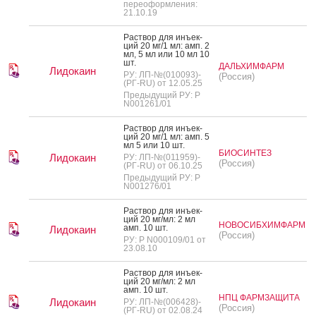
переоформления:
21.10.19
Рас­твор для инъ­ек­
ций 20 мг/1 мл: амп. 2
мл, 5 мл или 10 мл 10
шт.
ДАЛЬХИМФАРМ
Лидокаин
РУ: ЛП-№(010093)-
(Россия)
(РГ-RU) от 12.05.25
Предыдущий РУ: Р
N001261/01
Рас­твор для инъ­ек­
ций 20 мг/1 мл: амп. 5
мл 5 или 10 шт.
БИОСИНТЕЗ
Лидокаин
РУ: ЛП-№(011959)-
(Россия)
(РГ-RU) от 06.10.25
Предыдущий РУ: Р
N001276/01
Рас­твор для инъ­ек­
ций 20 мг/мл: 2 мл
НОВОСИБХИМФАРМ
амп. 10 шт.
Лидокаин
(Россия)
РУ: Р N000109/01 от
23.08.10
Рас­твор для инъ­ек­
ций 20 мг/мл: 2 мл
амп. 10 шт.
НПЦ ФАРМЗАЩИТА
Лидокаин
РУ: ЛП-№(006428)-
(Россия)
(РГ-RU) от 02.08.24