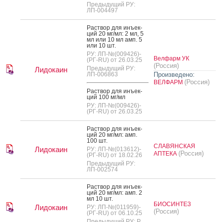
Предыдущий РУ:
ЛП-004497
Рас­твор для инъ­ек­
ций 20 мг/мл: 2 мл, 5
мл или 10 мл амп. 5
или 10 шт.
РУ: ЛП-№(009426)-
Велфарм УК
(РГ-RU) от 26.03.25
(Россия)
Предыдущий РУ:
Лидокаин
ЛП-006863
Произведено:
(Россия)
ВЕЛФАРМ
Рас­твор для инъ­ек­
ций 100 мг/мл
РУ: ЛП-№(009426)-
(РГ-RU) от 26.03.25
Рас­твор для инъ­ек­
ций 20 мг/мл: амп.
100 шт.
СЛАВЯНСКАЯ
Лидокаин
РУ: ЛП-№(013612)-
(Россия)
АПТЕКА
(РГ-RU) от 18.02.26
Предыдущий РУ:
ЛП-002574
Рас­твор для инъ­ек­
ций 20 мг/мл: амп. 2
мл 10 шт.
БИОСИНТЕЗ
Лидокаин
РУ: ЛП-№(011959)-
(Россия)
(РГ-RU) от 06.10.25
Предыдущий РУ: Р