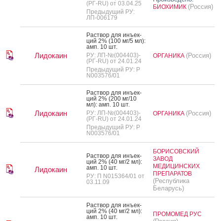
(РГ-RU) от 03.04.25
(Россия)
БИОХИМИК
Предыдущий РУ:
ЛП-006179
Рас­твор для инъ­ек­
ций 2% (100 мг/5 мл):
амп. 10 шт.
Лидокаин
РУ: ЛП-№(004403)-
(Россия)
ОРГАНИКА
(РГ-RU) от 24.01.24
Предыдущий РУ: Р
N003576/01
Рас­твор для инъ­ек­
ций 2% (200 мг/10
мл): амп. 10 шт.
Лидокаин
РУ: ЛП-№(004403)-
(Россия)
ОРГАНИКА
(РГ-RU) от 24.01.24
Предыдущий РУ: Р
N003576/01
БОРИСОВСКИЙ
Рас­твор для инъ­ек­
ЗАВОД
ций 2% (40 мг/2 мл):
МЕДИЦИНСКИХ
амп. 10 шт.
Лидокаин
ПРЕПАРАТОВ
РУ: П N015364/01 от
(Республика
03.11.09
Беларусь)
Рас­твор для инъ­ек­
ций 2% (40 мг/2 мл):
ПРОМОМЕД РУС
амп. 10 шт.