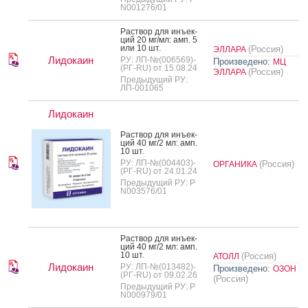
N001276/01
Рас­твор для инъ­ек­
ций 20 мг/мл: амп. 5
или 10 шт.
(Россия)
ЭЛЛАРА
Лидокаин
РУ: ЛП-№(006569)-
Произведено:
МЦ
(РГ-RU) от 15.08.24
(Россия)
ЭЛЛАРА
Предыдущий РУ:
ЛП-001065
Лидокаин
Рас­твор для инъ­ек­
ций 40 мг/2 мл: амп.
10 шт.
РУ: ЛП-№(004403)-
(Россия)
ОРГАНИКА
(РГ-RU) от 24.01.24
Предыдущий РУ: Р
N003576/01
Рас­твор для инъ­ек­
ций 40 мг/2 мл: амп.
10 шт.
(Россия)
АТОЛЛ
Лидокаин
РУ: ЛП-№(013482)-
Произведено:
ОЗОН
(РГ-RU) от 09.02.26
(Россия)
Предыдущий РУ: Р
N000979/01