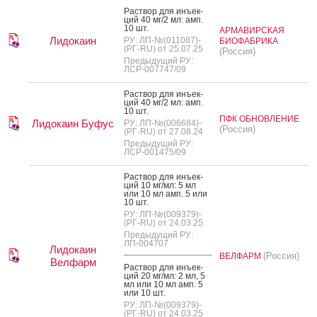
Рас­твор для инъ­ек­
ций 40 мг/2 мл: амп.
10 шт.
АРМАВИРСКАЯ
Лидокаин
РУ: ЛП-№(011087)-
БИОФАБРИКА
(РГ-RU) от 25.07.25
(Россия)
Предыдущий РУ:
ЛСР-007747/09
Рас­твор для инъ­ек­
ций 40 мг/2 мл: амп.
10 шт.
ПФК ОБНОВЛЕНИЕ
Лидокаин Буфус
РУ: ЛП-№(006684)-
(Россия)
(РГ-RU) от 27.08.24
Предыдущий РУ:
ЛСР-001475/09
Рас­твор для инъ­ек­
ций 10 мг/мл: 5 мл
или 10 мл амп. 5 или
10 шт.
РУ: ЛП-№(009379)-
(РГ-RU) от 24.03.25
Предыдущий РУ:
ЛП-004707
Лидокаин
(Россия)
ВЕЛФАРМ
Велфарм
Рас­твор для инъ­ек­
ций 20 мг/мл: 2 мл, 5
мл или 10 мл амп. 5
или 10 шт.
РУ: ЛП-№(009379)-
(РГ-RU) от 24.03.25