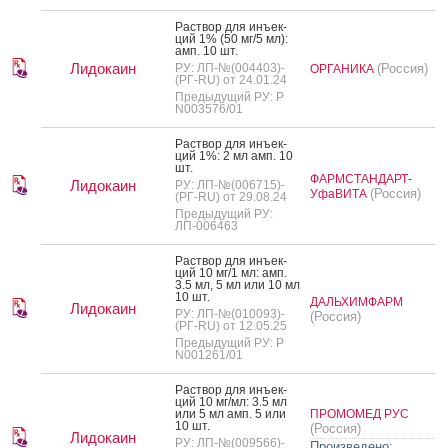
Рас­твор для инъ­ек­
ций 1% (50 мг/5 мл):
амп. 10 шт.
Лидокаин
РУ: ЛП-№(004403)-
(Россия)
ОРГАНИКА
(РГ-RU) от 24.01.24
Предыдущий РУ: Р
N003576/01
Рас­твор для инъ­ек­
ций 1%: 2 мл амп. 10
шт.
ФАРМСТАНДАРТ-
Лидокаин
РУ: ЛП-№(006715)-
(Россия)
УфаВИТА
(РГ-RU) от 29.08.24
Предыдущий РУ:
ЛП-006463
Рас­твор для инъ­ек­
ций 10 мг/1 мл: амп.
3.5 мл, 5 мл или 10 мл
10 шт.
ДАЛЬХИМФАРМ
Лидокаин
РУ: ЛП-№(010093)-
(Россия)
(РГ-RU) от 12.05.25
Предыдущий РУ: Р
N001261/01
Рас­твор для инъ­ек­
ций 10 мг/мл: 3.5 мл
или 5 мл амп. 5 или
ПРОМОМЕД РУС
10 шт.
(Россия)
Лидокаин
РУ: ЛП-№(009566)-
Произведено: