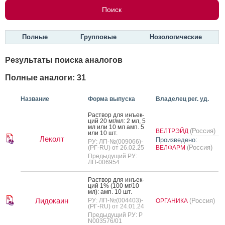
Полные
Групповые
Нозологические
Результаты поиска аналогов
Полные аналоги: 31
Название
Форма выпуска
Владелец рег. уд.
Рас­твор для инъ­ек­
ций 20 мг/мл: 2 мл, 5
мл или 10 мл амп. 5
(Россия)
ВЕЛТРЭЙД
или 10 шт.
Леколт
Произведено:
РУ: ЛП-№(009066)-
(Россия)
(РГ-RU) от 26.02.25
ВЕЛФАРМ
Предыдущий РУ:
ЛП-006954
Рас­твор для инъ­ек­
ций 1% (100 мг/10
мл): амп. 10 шт.
Лидокаин
РУ: ЛП-№(004403)-
(Россия)
ОРГАНИКА
(РГ-RU) от 24.01.24
Предыдущий РУ: Р
N003576/01