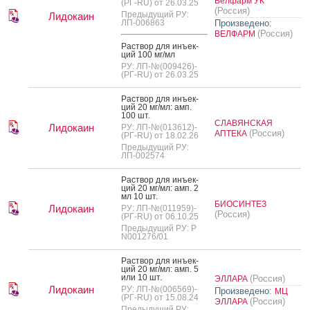
Велфарм УК
(РГ-RU) от 26.03.25
(Россия)
Предыдущий РУ:
Лидокаин
ЛП-006863
Произведено:
(Россия)
ВЕЛФАРМ
Рас­твор для инъ­ек­
ций 100 мг/мл
РУ: ЛП-№(009426)-
(РГ-RU) от 26.03.25
Рас­твор для инъ­ек­
ций 20 мг/мл: амп.
100 шт.
СЛАВЯНСКАЯ
Лидокаин
РУ: ЛП-№(013612)-
(Россия)
АПТЕКА
(РГ-RU) от 18.02.26
Предыдущий РУ:
ЛП-002574
Рас­твор для инъ­ек­
ций 20 мг/мл: амп. 2
мл 10 шт.
БИОСИНТЕЗ
Лидокаин
РУ: ЛП-№(011959)-
(Россия)
(РГ-RU) от 06.10.25
Предыдущий РУ: Р
N001276/01
Рас­твор для инъ­ек­
ций 20 мг/мл: амп. 5
или 10 шт.
(Россия)
ЭЛЛАРА
Лидокаин
РУ: ЛП-№(006569)-
Произведено:
МЦ
(РГ-RU) от 15.08.24
(Россия)
ЭЛЛАРА
Предыдущий РУ: