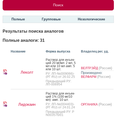
Полные
Групповые
Нозологические
Результаты поиска аналогов
Полные аналоги: 31
Название
Форма выпуска
Владелец рег. уд.
Рас­твор для инъ­ек­
ций 20 мг/мл: 2 мл, 5
мл или 10 мл амп. 5
(Россия)
ВЕЛТРЭЙД
или 10 шт.
Леколт
Произведено:
РУ: ЛП-№(009066)-
(Россия)
(РГ-RU) от 26.02.25
ВЕЛФАРМ
Предыдущий РУ:
ЛП-006954
Рас­твор для инъ­ек­
ций 1% (100 мг/10
мл): амп. 10 шт.
Лидокаин
РУ: ЛП-№(004403)-
(Россия)
ОРГАНИКА
(РГ-RU) от 24.01.24
Предыдущий РУ: Р
N003576/01