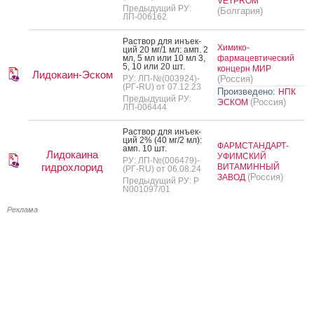
VETPROM
Предыдущий РУ:
(Болгария)
ЛП-006162
Рас­твор для инъ­ек­
Химико-
ций 20 мг/1 мл: амп. 2
мл, 5 мл или 10 мл 3,
фармацевтический
5, 10 или 20 шт.
концерн МИР
Лидокаин-Эском
РУ: ЛП-№(003924)-
(Россия)
(РГ-RU) от 07.12.23
Произведено:
НПК
Предыдущий РУ:
(Россия)
ЭСКОМ
ЛП-006444
Рас­твор для инъ­ек­
ций 2% (40 мг/2 мл):
ФАРМСТАНДАРТ-
амп. 10 шт.
Лидокаина
УФИМСКИЙ
РУ: ЛП-№(006479)-
гидрохлорид
ВИТАМИННЫЙ
(РГ-RU) от 06.08.24
(Россия)
ЗАВОД
Предыдущий РУ: Р
N001097/01
Реклама