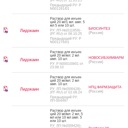
(РГ-RU) от 12.05.25
Предыдущий РУ: Р
N001261/01
Рас­твор для инъ­ек­
ций 20 мг/1 мл: амп. 5
мл 5 или 10 шт.
БИОСИНТЕЗ
Лидокаин
РУ: ЛП-№(011959)-
(Россия)
(РГ-RU) от 06.10.25
Предыдущий РУ: Р
N001276/01
Рас­твор для инъ­ек­
ций 20 мг/мл: 2 мл
НОВОСИБХИМФАРМ
амп. 10 шт.
Лидокаин
(Россия)
РУ: Р N000109/01 от
23.08.10
Рас­твор для инъ­ек­
ций 20 мг/мл: 2 мл
амп. 10 шт.
НПЦ ФАРМЗАЩИТА
Лидокаин
РУ: ЛП-№(006428)-
(Россия)
(РГ-RU) от 02.08.24
Предыдущий РУ:
ЛП-004497
Рас­твор для инъ­ек­
ций 20 мг/мл: 2 мл, 5
мл или 10 мл амп. 5
или 10 шт.
РУ: ЛП-№(009426)-