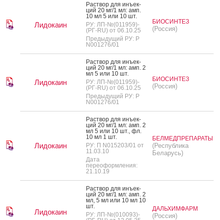
Рас­твор для инъ­ек­
ций 20 мг/1 мл: амп.
10 мл 5 или 10 шт.
БИОСИНТЕЗ
Лидокаин
РУ: ЛП-№(011959)-
(Россия)
(РГ-RU) от 06.10.25
Предыдущий РУ: Р
N001276/01
Рас­твор для инъ­ек­
ций 20 мг/1 мл: амп. 2
мл 5 или 10 шт.
БИОСИНТЕЗ
Лидокаин
РУ: ЛП-№(011959)-
(Россия)
(РГ-RU) от 06.10.25
Предыдущий РУ: Р
N001276/01
Рас­твор для инъ­ек­
ций 20 мг/1 мл: амп. 2
мл 5 или 10 шт., фл.
10 мл 1 шт.
БЕЛМЕДПРЕПАРАТЫ
Лидокаин
РУ: П N015203/01 от
(Республика
11.03.10
Беларусь)
Дата
переоформления:
21.10.19
Рас­твор для инъ­ек­
ций 20 мг/1 мл: амп. 2
мл, 5 мл или 10 мл 10
шт.
ДАЛЬХИМФАРМ
Лидокаин
РУ: ЛП-№(010093)-
(Россия)