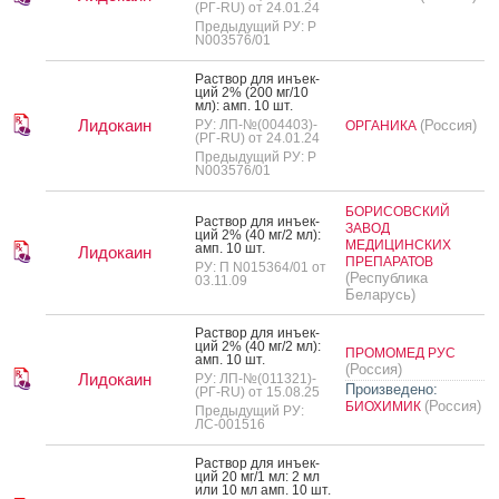
(РГ-RU) от 24.01.24
Предыдущий РУ: Р
N003576/01
Рас­твор для инъ­ек­
ций 2% (200 мг/10
мл): амп. 10 шт.
Лидокаин
РУ: ЛП-№(004403)-
(Россия)
ОРГАНИКА
(РГ-RU) от 24.01.24
Предыдущий РУ: Р
N003576/01
БОРИСОВСКИЙ
Рас­твор для инъ­ек­
ЗАВОД
ций 2% (40 мг/2 мл):
МЕДИЦИНСКИХ
амп. 10 шт.
Лидокаин
ПРЕПАРАТОВ
РУ: П N015364/01 от
(Республика
03.11.09
Беларусь)
Рас­твор для инъ­ек­
ций 2% (40 мг/2 мл):
ПРОМОМЕД РУС
амп. 10 шт.
(Россия)
Лидокаин
РУ: ЛП-№(011321)-
Произведено:
(РГ-RU) от 15.08.25
(Россия)
БИОХИМИК
Предыдущий РУ:
ЛС-001516
Рас­твор для инъ­ек­
ций 20 мг/1 мл: 2 мл
или 10 мл амп. 10 шт.