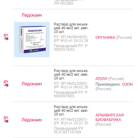
ЛП-001065
Лидокаин
Рас­твор для инъ­ек­
ций 40 мг/2 мл: амп.
10 шт.
РУ: ЛП-№(004403)-
(Россия)
ОРГАНИКА
(РГ-RU) от 24.01.24
Предыдущий РУ: Р
N003576/01
Рас­твор для инъ­ек­
ций 40 мг/2 мл: амп.
10 шт.
(Россия)
АТОЛЛ
Лидокаин
РУ: ЛП-№(013482)-
Произведено:
ОЗОН
(РГ-RU) от 09.02.26
(Россия)
Предыдущий РУ: Р
N000979/01
Рас­твор для инъ­ек­
ций 40 мг/2 мл: амп.
10 шт.
АРМАВИРСКАЯ
Лидокаин
РУ: ЛП-№(011087)-
БИОФАБРИКА
(РГ-RU) от 25.07.25
(Россия)
Предыдущий РУ:
ЛСР-007747/09