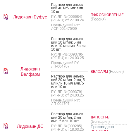
Рас­твор для инъ­ек­
ций 40 мг/2 мл: амп.
10 шт.
ПФК ОБНОВЛЕНИЕ
Лидокаин Буфус
РУ: ЛП-№(006684)-
(Россия)
(РГ-RU) от 27.08.24
Предыдущий РУ:
ЛСР-001475/09
Рас­твор для инъ­ек­
ций 10 мг/мл: 5 мл
или 10 мл амп. 5 или
10 шт.
РУ: ЛП-№(009379)-
(РГ-RU) от 24.03.25
Предыдущий РУ:
ЛП-004707
Лидокаин
(Россия)
ВЕЛФАРМ
Велфарм
Рас­твор для инъ­ек­
ций 20 мг/мл: 2 мл, 5
мл или 10 мл амп. 5
или 10 шт.
РУ: ЛП-№(009379)-
(РГ-RU) от 24.03.25
Предыдущий РУ:
ЛП-004707
Рас­твор для инъ­ек­
ДАНСОН-БГ
ций 20 мг/мл: 2 мл
амп. 5 или 10 шт.
(Болгария)
Лидокаин ДС
РУ: ЛП-№(009285)-
Произведено:
(РГ-RU) от 18.03.25