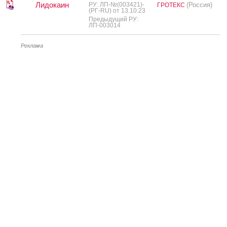
Лидокаин
РУ: ЛП-№(003421)-
(Россия)
ГРОТЕКС
(РГ-RU) от 13.10.23
Предыдущий РУ:
ЛП-003014
Реклама