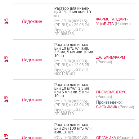
Рас­твор для инъ­ек­
ций 1%: 2 мл амп. 10
шт.
ФАРМСТАНДАРТ-
Лидокаин
РУ: ЛП-№(006715)-
(Россия)
УфаВИТА
(РГ-RU) от 29.08.24
Предыдущий РУ:
ЛП-006463
Рас­твор для инъ­ек­
ций 10 мг/1 мл: амп.
3.5 мл, 5 мл или 10 мл
10 шт.
ДАЛЬХИМФАРМ
Лидокаин
РУ: ЛП-№(010093)-
(Россия)
(РГ-RU) от 12.05.25
Предыдущий РУ: Р
N001261/01
Рас­твор для инъ­ек­
ций 10 мг/мл: 3.5 мл
или 5 мл амп. 5 или
ПРОМОМЕД РУС
10 шт.
(Россия)
Лидокаин
РУ: ЛП-№(009566)-
Произведено:
(РГ-RU) от 03.04.25
(Россия)
БИОХИМИК
Предыдущий РУ:
ЛП-006179
Рас­твор для инъ­ек­
ций 2% (100 мг/5 мл):
амп. 10 шт.
Лидокаин
РУ: ЛП-№(004403)-
(Россия)
ОРГАНИКА