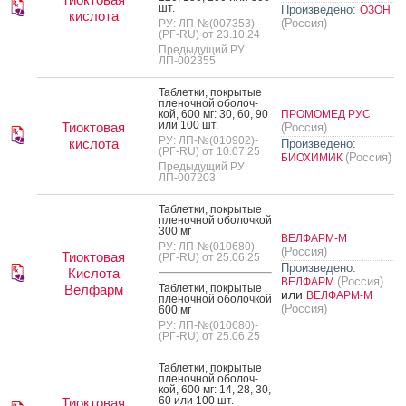
шт.
Произведено:
ОЗОН
кислота
(Россия)
РУ: ЛП-№(007353)-
(РГ-RU) от 23.10.24
Предыдущий РУ:
ЛП-002355
Таб­летки, пок­ры­тые
пле­ноч­ной обо­лоч­
кой, 600 мг: 30, 60, 90
ПРОМОМЕД РУС
или 100 шт.
Тиоктовая
(Россия)
РУ: ЛП-№(010902)-
кислота
Произведено:
(РГ-RU) от 10.07.25
(Россия)
БИОХИМИК
Предыдущий РУ:
ЛП-007203
Таб­летки, пок­ры­тые
пле­ноч­ной обо­лоч­кой
300 мг
ВЕЛФАРМ-М
РУ: ЛП-№(010680)-
(Россия)
Тиоктовая
(РГ-RU) от 25.06.25
Произведено:
Кислота
(Россия)
ВЕЛФАРМ
Велфарм
Таб­летки, пок­ры­тые
или
ВЕЛФАРМ-М
пле­ноч­ной обо­лоч­кой
(Россия)
600 мг
РУ: ЛП-№(010680)-
(РГ-RU) от 25.06.25
Таб­летки, пок­ры­тые
пле­ноч­ной обо­лоч­
кой, 600 мг: 14, 28, 30,
60 или 100 шт.
Тиоктовая