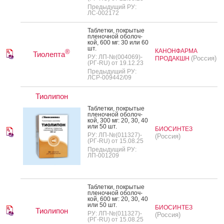
Предыдущий РУ:
ЛС-002172
Таб­летки, пок­ры­тые
пле­ноч­ной обо­лоч­
кой, 600 мг: 30 или 60
шт.
КАНОНФАРМА
®
Тиолепта
РУ: ЛП-№(004069)-
(Россия)
ПРОДАКШН
(РГ-RU) от 19.12.23
Предыдущий РУ:
ЛСР-009442/09
Тиолипон
Таб­летки, пок­ры­тые
пле­ноч­ной обо­лоч­
кой, 300 мг: 20, 30, 40
или 50 шт.
БИОСИНТЕЗ
РУ: ЛП-№(011327)-
(Россия)
(РГ-RU) от 15.08.25
Предыдущий РУ:
ЛП-001209
Таб­летки, пок­ры­тые
пле­ноч­ной обо­лоч­
кой, 600 мг: 20, 30, 40
или 50 шт.
БИОСИНТЕЗ
Тиолипон
РУ: ЛП-№(011327)-
(Россия)
(РГ-RU) от 15.08.25