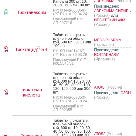
(Россия)
АВЕКСИМА
Кап­су­лы 300 мг: 10,
20, 30, 60 или 100 шт.
Произведено:
РУ: ЛП-№(005060)-
АВЕКСИМА СИБИРЬ
Тиоктавексим
(РГ-RU) от 02.04.24
или
(Россия)
Предыдущий РУ:
ИРБИТСКИЙ ХФЗ
ЛП-007219
(Россия)
Таб­летки, пок­ры­тые
пле­ноч­ной обо­лоч­
MEDA PHARMA
кой, 600 мг: 30, 60 или
(Германия)
100 шт.
®
Тиоктацид
БВ
Произведено:
РУ: ЛП-№(014167)-
(РГ-RU) от 30.03.26
ROTTAPHARM
(Ирландия)
Предыдущий РУ: П
N015545/01
Таб­летки, пок­ры­тые
пле­ноч­ной обо­лоч­
кой, 300 мг: 10, 20, 30,
40, 50, 60, 80, 90, 100,
(Россия)
АТОЛЛ
120, 150, 200 или 300
Тиоктовая
шт.
Произведено:
ОЗОН
кислота
(Россия)
РУ: ЛП-№(007353)-
(РГ-RU) от 23.10.24
Предыдущий РУ:
ЛП-002355
Таб­летки, пок­ры­тые
пле­ноч­ной обо­лоч­
кой, 600 мг: 10, 20, 30,
40, 50, 60, 80, 90, 100,
(Россия)
АТОЛЛ
120, 150, 200 или 300
Тиоктовая