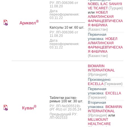
РУ: ЛП-006396 от
NOBEL ILAC SANAYII
11.08.20
(Турция)
VE TICARET
Дата
или
НОБЕЛ
переоформления:
АЛМАТИНСКАЯ
03.11.22
ФАРМАЦЕВТИЧЕСКА
®
Ариквел
Я ФАБРИКА
Кап­су­лы 10 мг: 60 шт.
(Казахстан)
РУ: ЛП-006396 от
Первичная
11.08.20
упаковка:
НОБЕЛ
Дата
АЛМАТИНСКАЯ
переоформления:
03.11.22
ФАРМАЦЕВТИЧЕСКА
Я ФАБРИКА
(Казахстан)
BIOMARIN
INTERNATIONAL
(Ирландия)
Произведено:
(Германия)
EXCELLA
Первичная
упаковка:
EXCELLA
(Германия)
Таб­летки рас­тво­
римые 100 мг: 30 шт.
Вторичная
РУ: ЛП-№(005519)-
®
упаковка:
BIOMARIN
Куван
(РГ-RU) от 20.05.24
INTERNATIONAL
Предыдущий РУ:
или
(Ирландия)
ЛП-002533
MILLMOUNT
HEALTHCARE