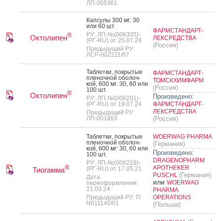
ЛП-005361
Кап­су­лы 300 мг: 30
или 60 шт.
ФАРМСТАНДАРТ-
РУ: ЛП-№(006335)-
®
Октолипен
ЛЕКСРЕДСТВА
(РГ-RU) от 25.07.24
(Россия)
Предыдущий РУ:
ЛСР-002211/07
Таб­летки, пок­ры­тые
ФАРМСТАНДАРТ-
пле­ноч­ной обо­лоч­
ТОМСКХИМФАРМ
кой, 600 мг: 30, 60 или
(Россия)
100 шт.
®
Октолипен
Произведено:
РУ: ЛП-№(006281)-
(РГ-RU) от 19.07.24
ФАРМСТАНДАРТ-
ЛЕКСРЕДСТВА
Предыдущий РУ:
ЛП-001863
(Россия)
Таб­летки, пок­ры­тые
WOERWAG PHARMA
пле­ноч­ной обо­лоч­
(Германия)
кой, 600 мг: 30, 60 или
Произведено:
100 шт.
DRAGENOPHARM
РУ: ЛП-№(000229)-
®
APOTHEKER
(РГ-RU) от 17.05.21
Тиогамма
(Германия)
PUSCHL
Дата
или
WOERWAG
переоформления:
21.03.24
PHARMA
Предыдущий РУ: П
OPERATIONS
N011140/01
(Польша)