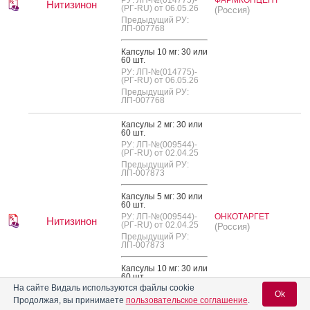
Нитизинон
(РГ-RU) от 06.05.26
(Россия)
Предыдущий РУ:
ЛП-007768
Кап­су­лы 10 мг: 30 или
60 шт.
РУ: ЛП-№(014775)-
(РГ-RU) от 06.05.26
Предыдущий РУ:
ЛП-007768
Кап­су­лы 2 мг: 30 или
60 шт.
РУ: ЛП-№(009544)-
(РГ-RU) от 02.04.25
Предыдущий РУ:
ЛП-007873
Кап­су­лы 5 мг: 30 или
60 шт.
РУ: ЛП-№(009544)-
ОНКОТАРГЕТ
Нитизинон
(РГ-RU) от 02.04.25
(Россия)
Предыдущий РУ:
ЛП-007873
Кап­су­лы 10 мг: 30 или
60 шт.
На сайте Видаль используются файлы cookie
РУ: ЛП-№(009544)-
Ok
(РГ-RU) от 02.04.25
Продолжая, вы принимаете
пользовательское соглашение
.
Предыдущий РУ: