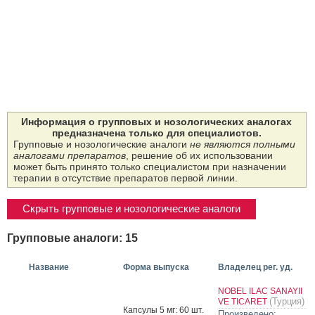
Информация о групповых и нозологических аналогах
предназначена только для специалистов.
Групповые и нозологические аналоги
не являются полными
аналогами препаратов
, решение об их использовании
может быть принято только специалистом при назначении
терапии в отсутствие препаратов первой линии.
Скрыть групповые и нозологические аналоги
Групповые аналоги: 15
Название
Форма выпуска
Владелец рег. уд.
NOBEL ILAC SANAYII
(Турция)
VE TICARET
Кап­су­лы 5 мг: 60 шт.
Произведено: