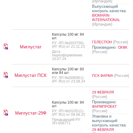
(Ирландия)
Выпускающий
контроль качества:
BIOMARIN
INTERNATIONAL
(Ирландия)
Кап­су­лы 100 мг: 84
шт.
(Россия)
ГЕЛЕСПОН
РУ: ЛП-№(003756)-
Миглустат
(РГ-RU) от 21.11.23
Произведено:
ОХФК
Дата
(Россия)
переоформления:
10.07.24
Кап­су­лы 100 мг: 60
или 84 шт.
Миглустат ПСК
(Россия)
ПСК ФАРМА
РУ: ЛП-№(006961)-
(РГ-RU) от 23.09.24
29 ФЕВРАЛЯ
(Россия)
Произведено:
Кап­су­лы 100 мг: 84
шт.
ФАРМПРОЕКТ
(Россия)
РУ: ЛП-№(010511)-
Миглустат-29Ф
(РГ-RU) от 09.06.25
Упаковка и
Предыдущий РУ:
выпускающий
ЛП-006771
контроль качества:
29 ФЕВРАЛЯ