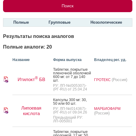
Полные
Групповые
Нозологические
Результаты поиска аналогов
Полные аналоги: 20
Название
Форма выпуска
Владелец рег. уд.
Таб­летки, пок­ры­тые
пле­ноч­ной обо­лоч­кой
600 мг: от 7 до 140
®
Итилокт
БВ
(Россия)
ГРОТЕКС
шт.
РУ: ЛП-№(005307)-
(РГ-RU) от 25.04.24
Кап­су­лы 300 мг: 30,
50 или 60 шт.
Липоевая
РУ: ЛП-№(014367)-
МАРБИОФАРМ
(РГ-RU) от 09.04.26
кислота
(Россия)
Предыдущий РУ:
ЛП-005001
Таб­летки, пок­ры­тые
обо­лоч­кой, 12 мг: 50