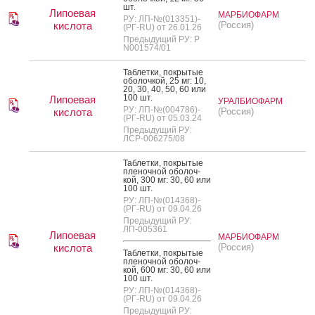
шт.
Липоевая
МАРБИОФАРМ
РУ: ЛП-№(013351)-
кислота
(Россия)
(РГ-RU) от 26.01.26
Предыдущий РУ: Р
N001574/01
Таб­летки, пок­ры­тые
обо­лоч­кой, 25 мг: 10,
20, 30, 40, 50, 60 или
100 шт.
Липоевая
УРАЛБИОФАРМ
РУ: ЛП-№(004786)-
кислота
(Россия)
(РГ-RU) от 05.03.24
Предыдущий РУ:
ЛСР-006275/08
Таб­летки, пок­ры­тые
пле­ноч­ной обо­лоч­
кой, 300 мг: 30, 60 или
100 шт.
РУ: ЛП-№(014368)-
(РГ-RU) от 09.04.26
Предыдущий РУ:
ЛП-005361
Липоевая
МАРБИОФАРМ
кислота
(Россия)
Таб­летки, пок­ры­тые
пле­ноч­ной обо­лоч­
кой, 600 мг: 30, 60 или
100 шт.
РУ: ЛП-№(014368)-
(РГ-RU) от 09.04.26
Предыдущий РУ: