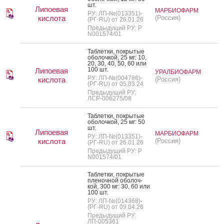
шт.
Липоевая
МАРБИОФАРМ
РУ: ЛП-№(013351)-
кислота
(Россия)
(РГ-RU) от 26.01.26
Предыдущий РУ: Р
N001574/01
Таб­летки, пок­ры­тые
обо­лоч­кой, 25 мг: 10,
20, 30, 40, 50, 60 или
100 шт.
Липоевая
УРАЛБИОФАРМ
РУ: ЛП-№(004786)-
кислота
(Россия)
(РГ-RU) от 05.03.24
Предыдущий РУ:
ЛСР-006275/08
Таб­летки, пок­ры­тые
обо­лоч­кой, 25 мг: 50
шт.
Липоевая
МАРБИОФАРМ
РУ: ЛП-№(013351)-
кислота
(Россия)
(РГ-RU) от 26.01.26
Предыдущий РУ: Р
N001574/01
Таб­летки, пок­ры­тые
пле­ноч­ной обо­лоч­
кой, 300 мг: 30, 60 или
100 шт.
РУ: ЛП-№(014368)-
(РГ-RU) от 09.04.26
Предыдущий РУ:
ЛП-005361