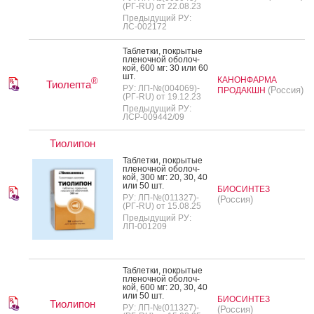
(РГ-RU) от 22.08.23
Предыдущий РУ:
ЛС-002172
Таб­летки, пок­ры­тые
пле­ноч­ной обо­лоч­
кой, 600 мг: 30 или 60
шт.
КАНОНФАРМА
®
Тиолепта
РУ: ЛП-№(004069)-
(Россия)
ПРОДАКШН
(РГ-RU) от 19.12.23
Предыдущий РУ:
ЛСР-009442/09
Тиолипон
Таб­летки, пок­ры­тые
пле­ноч­ной обо­лоч­
кой, 300 мг: 20, 30, 40
или 50 шт.
БИОСИНТЕЗ
РУ: ЛП-№(011327)-
(Россия)
(РГ-RU) от 15.08.25
Предыдущий РУ:
ЛП-001209
Таб­летки, пок­ры­тые
пле­ноч­ной обо­лоч­
кой, 600 мг: 20, 30, 40
или 50 шт.
БИОСИНТЕЗ
Тиолипон
РУ: ЛП-№(011327)-
(Россия)