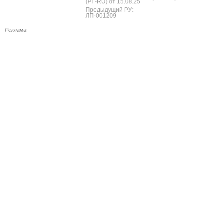
(РГ-RU) от 15.08.25
Предыдущий РУ:
ЛП-001209
Реклама