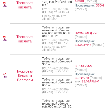
(Россия)
АТОЛЛ
120, 150, 200 или 300
Тиоктовая
шт.
Произведено:
ОЗОН
кислота
(Россия)
РУ: ЛП-№(007353)-
(РГ-RU) от 23.10.24
Предыдущий РУ:
ЛП-002355
Таб­летки, пок­ры­тые
пле­ноч­ной обо­лоч­
кой, 600 мг: 30, 60, 90
ПРОМОМЕД РУС
или 100 шт.
Тиоктовая
(Россия)
РУ: ЛП-№(010902)-
кислота
Произведено:
(РГ-RU) от 10.07.25
(Россия)
БИОХИМИК
Предыдущий РУ:
ЛП-007203
Таб­летки, пок­ры­тые
пле­ноч­ной обо­лоч­кой
300 мг
ВЕЛФАРМ-М
РУ: ЛП-№(010680)-
(Россия)
Тиоктовая
(РГ-RU) от 25.06.25
Произведено:
Кислота
(Россия)
ВЕЛФАРМ
Велфарм
Таб­летки, пок­ры­тые
или
ВЕЛФАРМ-М
пле­ноч­ной обо­лоч­кой
(Россия)
600 мг
РУ: ЛП-№(010680)-
(РГ-RU) от 25.06.25
Таб­летки, пок­ры­тые
пле­ноч­ной обо­лоч­
кой, 600 мг: 14, 28, 30,