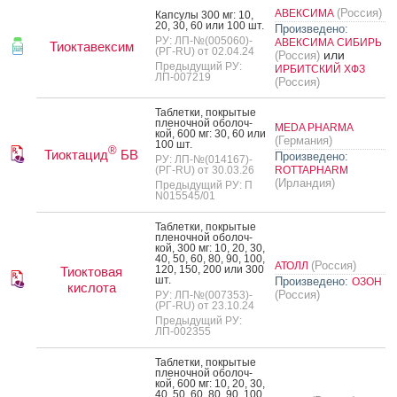
(Россия)
АВЕКСИМА
Кап­су­лы 300 мг: 10,
20, 30, 60 или 100 шт.
Произведено:
РУ: ЛП-№(005060)-
АВЕКСИМА СИБИРЬ
Тиоктавексим
(РГ-RU) от 02.04.24
или
(Россия)
Предыдущий РУ:
ИРБИТСКИЙ ХФЗ
ЛП-007219
(Россия)
Таб­летки, пок­ры­тые
пле­ноч­ной обо­лоч­
MEDA PHARMA
кой, 600 мг: 30, 60 или
(Германия)
100 шт.
®
Тиоктацид
БВ
Произведено:
РУ: ЛП-№(014167)-
(РГ-RU) от 30.03.26
ROTTAPHARM
(Ирландия)
Предыдущий РУ: П
N015545/01
Таб­летки, пок­ры­тые
пле­ноч­ной обо­лоч­
кой, 300 мг: 10, 20, 30,
40, 50, 60, 80, 90, 100,
(Россия)
АТОЛЛ
120, 150, 200 или 300
Тиоктовая
шт.
Произведено:
ОЗОН
кислота
(Россия)
РУ: ЛП-№(007353)-
(РГ-RU) от 23.10.24
Предыдущий РУ:
ЛП-002355
Таб­летки, пок­ры­тые
пле­ноч­ной обо­лоч­
кой, 600 мг: 10, 20, 30,
40, 50, 60, 80, 90, 100,