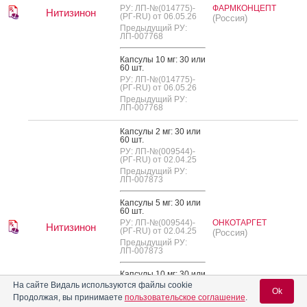
РУ: ЛП-№(014775)-
ФАРМКОНЦЕПТ
Нитизинон
(РГ-RU) от 06.05.26
(Россия)
Предыдущий РУ:
ЛП-007768
Кап­су­лы 10 мг: 30 или
60 шт.
РУ: ЛП-№(014775)-
(РГ-RU) от 06.05.26
Предыдущий РУ:
ЛП-007768
Кап­су­лы 2 мг: 30 или
60 шт.
РУ: ЛП-№(009544)-
(РГ-RU) от 02.04.25
Предыдущий РУ:
ЛП-007873
Кап­су­лы 5 мг: 30 или
60 шт.
РУ: ЛП-№(009544)-
ОНКОТАРГЕТ
Нитизинон
(РГ-RU) от 02.04.25
(Россия)
Предыдущий РУ:
ЛП-007873
Кап­су­лы 10 мг: 30 или
60 шт.
На сайте Видаль используются файлы cookie
Ok
РУ: ЛП-№(009544)-
Продолжая, вы принимаете
пользовательское соглашение
.
(РГ-RU) от 02.04.25