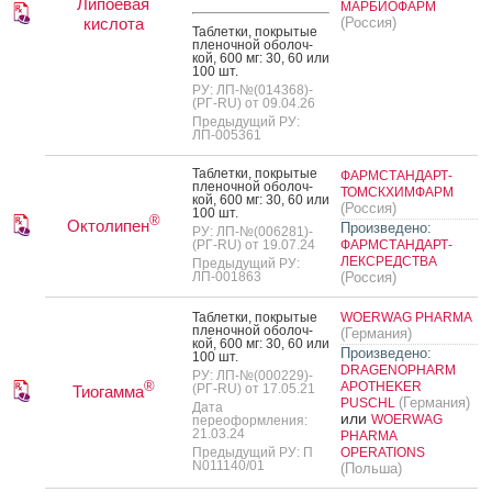
Липоевая
МАРБИОФАРМ
кислота
(Россия)
Таб­летки, пок­ры­тые
пле­ноч­ной обо­лоч­
кой, 600 мг: 30, 60 или
100 шт.
РУ: ЛП-№(014368)-
(РГ-RU) от 09.04.26
Предыдущий РУ:
ЛП-005361
Таб­летки, пок­ры­тые
ФАРМСТАНДАРТ-
пле­ноч­ной обо­лоч­
ТОМСКХИМФАРМ
кой, 600 мг: 30, 60 или
(Россия)
100 шт.
®
Октолипен
Произведено:
РУ: ЛП-№(006281)-
(РГ-RU) от 19.07.24
ФАРМСТАНДАРТ-
ЛЕКСРЕДСТВА
Предыдущий РУ:
ЛП-001863
(Россия)
Таб­летки, пок­ры­тые
WOERWAG PHARMA
пле­ноч­ной обо­лоч­
(Германия)
кой, 600 мг: 30, 60 или
Произведено:
100 шт.
DRAGENOPHARM
РУ: ЛП-№(000229)-
®
APOTHEKER
(РГ-RU) от 17.05.21
Тиогамма
(Германия)
PUSCHL
Дата
или
WOERWAG
переоформления:
21.03.24
PHARMA
Предыдущий РУ: П
OPERATIONS
N011140/01
(Польша)