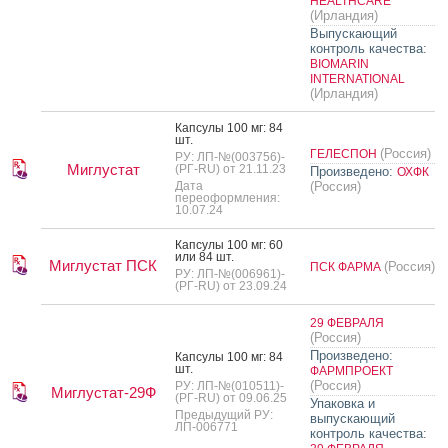
HEALTHCARE
(Ирландия)
Выпускающий
контроль качества:
BIOMARIN
INTERNATIONAL
(Ирландия)
Кап­су­лы 100 мг: 84
шт.
(Россия)
ГЕЛЕСПОН
РУ: ЛП-№(003756)-
Миглустат
(РГ-RU) от 21.11.23
Произведено:
ОХФК
Дата
(Россия)
переоформления:
10.07.24
Кап­су­лы 100 мг: 60
или 84 шт.
Миглустат ПСК
(Россия)
ПСК ФАРМА
РУ: ЛП-№(006961)-
(РГ-RU) от 23.09.24
29 ФЕВРАЛЯ
(Россия)
Произведено:
Кап­су­лы 100 мг: 84
шт.
ФАРМПРОЕКТ
(Россия)
РУ: ЛП-№(010511)-
Миглустат-29Ф
(РГ-RU) от 09.06.25
Упаковка и
Предыдущий РУ:
выпускающий
ЛП-006771
контроль качества: