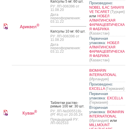
Кап­су­лы 5 мг: 60 шт.
Произведено:
РУ: ЛП-006396 от
NOBEL ILAC SANAYII
11.08.20
(Турция)
VE TICARET
Дата
или
НОБЕЛ
переоформления:
АЛМАТИНСКАЯ
03.11.22
ФАРМАЦЕВТИЧЕСКА
®
Ариквел
Я ФАБРИКА
Кап­су­лы 10 мг: 60 шт.
(Казахстан)
РУ: ЛП-006396 от
Первичная
11.08.20
упаковка:
НОБЕЛ
Дата
АЛМАТИНСКАЯ
переоформления:
03.11.22
ФАРМАЦЕВТИЧЕСКА
Я ФАБРИКА
(Казахстан)
BIOMARIN
INTERNATIONAL
(Ирландия)
Произведено:
(Германия)
EXCELLA
Первичная
упаковка:
EXCELLA
(Германия)
Таб­летки рас­тво­
римые 100 мг: 30 шт.
Вторичная
РУ: ЛП-№(005519)-
®
упаковка:
BIOMARIN
Куван
(РГ-RU) от 20.05.24
INTERNATIONAL
Предыдущий РУ:
или
(Ирландия)
ЛП-002533
MILLMOUNT