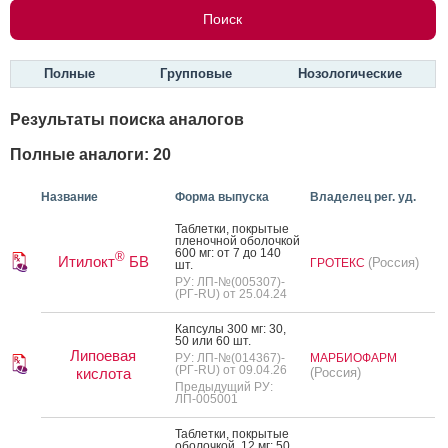
Полные
Групповые
Нозологические
Результаты поиска аналогов
Полные аналоги: 20
Название
Форма выпуска
Владелец рег. уд.
Таб­летки, пок­ры­тые
пле­ноч­ной обо­лоч­кой
600 мг: от 7 до 140
®
Итилокт
БВ
(Россия)
ГРОТЕКС
шт.
РУ: ЛП-№(005307)-
(РГ-RU) от 25.04.24
Кап­су­лы 300 мг: 30,
50 или 60 шт.
Липоевая
РУ: ЛП-№(014367)-
МАРБИОФАРМ
(РГ-RU) от 09.04.26
кислота
(Россия)
Предыдущий РУ:
ЛП-005001
Таб­летки, пок­ры­тые
обо­лоч­кой, 12 мг: 50