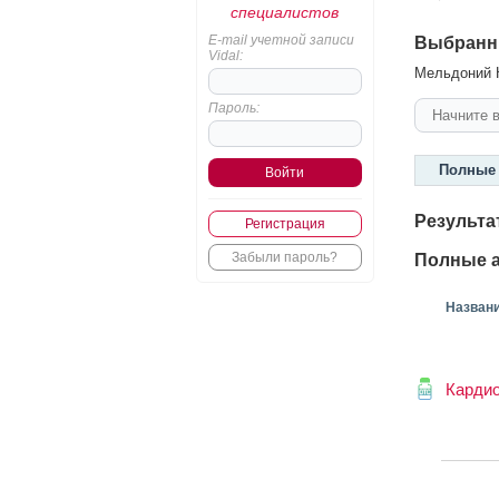
специалистов
E-mail учетной записи
Выбранн
Vidal:
Мельдоний К
Пароль:
Полные 
Результа
Регистрация
Забыли пароль?
Полные а
Назван
Карди