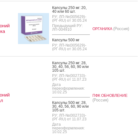
Кап­су­лы 250 мг: 20,
40 или 60 шт.
РУ: ЛП-№(005629)-
(РГ-RU) от 30.05.24
оний
Предыдущий РУ:
(Россия)
ОРГАНИКА
ЛП-004910
ка
Кап­су­лы 500 мг
РУ: ЛП-№(005629)-
(РГ-RU) от 30.05.24
Кап­су­лы 250 мг: 28,
30, 40, 56, 60, 90 или
105 шт.
РУ: ЛП-№(002733)-
(РГ-RU) от 11.07.23
Дата
переоформления:
10.02.25
оний
ПФК ОБНОВЛЕНИЕ
ал
(Россия)
Кап­су­лы 500 мг: 28,
30, 40, 56, 60, 90 или
105 шт.
РУ: ЛП-№(002733)-
(РГ-RU) от 11.07.23
Дата
переоформления:
10.02.25