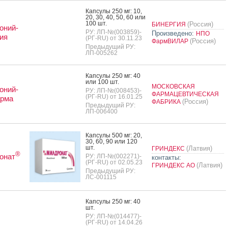
Кап­су­лы 250 мг: 10,
20, 30, 40, 50, 60 или
100 шт.
(Россия)
БИНЕРГИЯ
оний-
РУ: ЛП-№(003859)-
Произведено:
НПО
ия
(РГ-RU) от 30.11.23
(Россия)
ФармВИЛАР
Предыдущий РУ:
ЛП-005262
Кап­су­лы 250 мг: 40
или 100 шт.
МОСКОВСКАЯ
оний-
РУ: ЛП-№(008453)-
ФАРМАЦЕВТИЧЕСКАЯ
(РГ-RU) от 16.01.25
рма
(Россия)
ФАБРИКА
Предыдущий РУ:
ЛП-006400
Кап­су­лы 500 мг: 20,
30, 60, 90 или 120
шт.
(Латвия)
ГРИНДЕКС
®
онат
РУ: ЛП-№(002271)-
контакты:
(РГ-RU) от 02.05.23
(Латвия)
ГРИНДЕКС АО
Предыдущий РУ:
ЛС-001115
Кап­су­лы 250 мг: 40
шт.
РУ: ЛП-№(014477)-
(РГ-RU) от 14.04.26