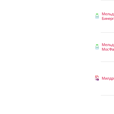
Мельд
Бинерг
Мельд
МосФа
Милдр