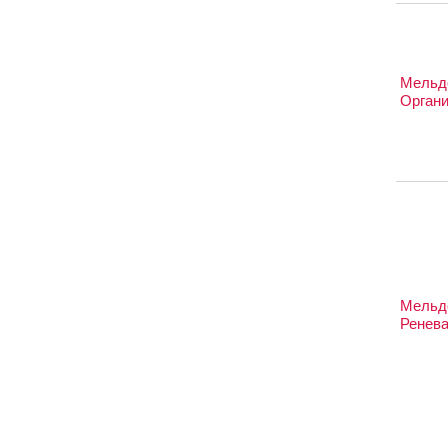
Мельд
Органи
Мельд
Ренев