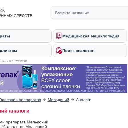
ИК
ЕННЫХ СРЕДСТВ
раты
Медицинская энциклопедия
алистам
Поиск аналогов
 Хелс», ИНН: 770
6782987
Описания препаратов
Мельдоний
Аналоги
ий аналоги
оги препарата Мельдоний
 91 аналогов Мельдоний