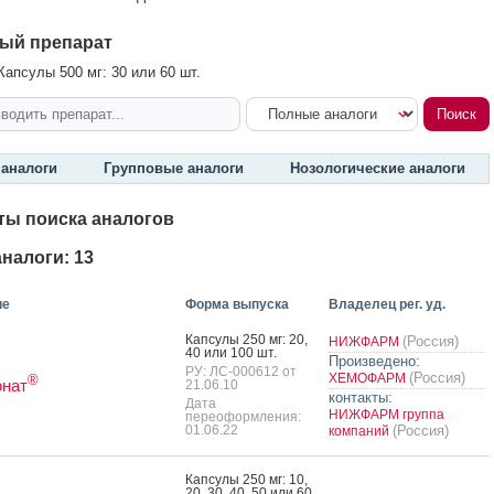
ый препарат
апсулы 500 мг: 30 или 60 шт.
аналоги
Групповые аналоги
Нозологические аналоги
ты поиска аналогов
налоги: 13
ие
Форма выпуска
Владелец рег. уд.
Кап­су­лы 250 мг: 20,
(Россия)
НИЖФАРМ
40 или 100 шт.
Произведено:
РУ: ЛС-000612 от
(Россия)
ХЕМОФАРМ
®
онат
21.06.10
контакты:
Дата
НИЖФАРМ группа
переоформления:
01.06.22
(Россия)
компаний
Кап­су­лы 250 мг: 10,
20, 30, 40, 50 или 60