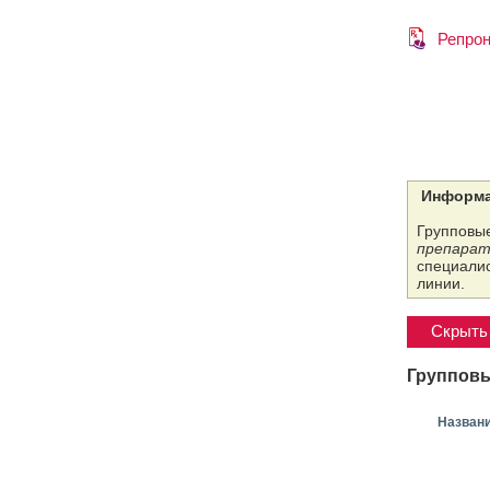
Репрон
Информа
Групповые
препарат
специалис
линии.
Скрыть 
Групповы
Назван