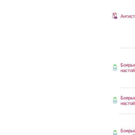
Антис
Бояры
настой
Бояры
настой
Бояры