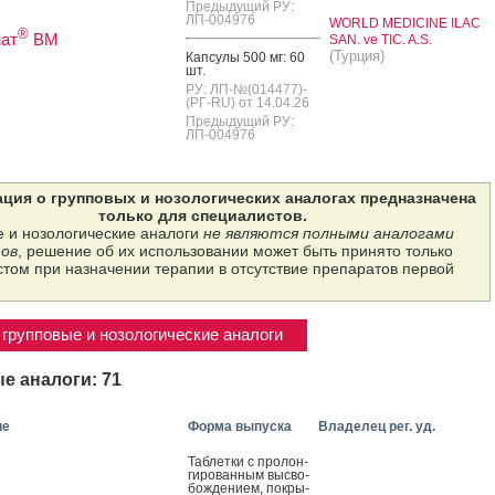
Предыдущий РУ:
ЛП-004976
WORLD MEDICINE ILAC
®
ат
ВМ
SAN. ve TIC. A.S.
(Турция)
Кап­су­лы 500 мг: 60
шт.
РУ: ЛП-№(014477)-
(РГ-RU) от 14.04.26
Предыдущий РУ:
ЛП-004976
ция о групповых и нозологических аналогах предназначена
только для специалистов.
 и нозологические аналоги
не являются полными аналогами
ов
, решение об их использовании может быть принято только
том при назначении терапии в отсутствие препаратов первой
групповые и нозологические аналоги
е аналоги: 71
ие
Форма выпуска
Владелец рег. уд.
Таб­летки с про­лон­
ги­рован­ным выс­во­
бож­де­ни­ем, пок­ры­