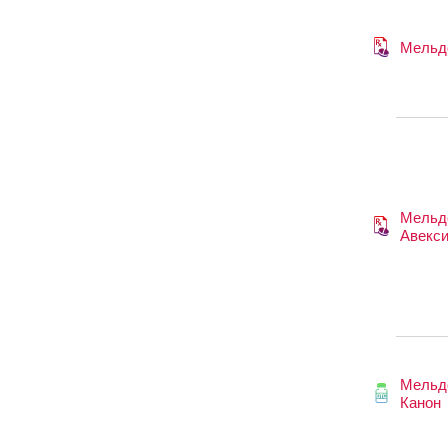
Мельд
Мельд
Авекс
Мельд
Канон