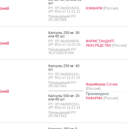
шт.
оний
РУ: ЛП-№(001645)-
(Россия)
ЮЖФАРМ
(РГ-RU) от 11.01.23
Предыдущий РУ:
ЛП-007099
Кап­су­лы 250 мг: 30
или 60 шт.
РУ: ЛП-№(004869)-
ФАРМСТАНДАРТ-
оний
(РГ-RU) от 14.03.24
(Россия)
ЛЕКСРЕДСТВА
Предыдущий РУ:
ЛСР-000797/09
Кап­су­лы 250 мг: 40
шт.
РУ: ЛП-№(006191)-
(РГ-RU) от 11.07.24
Предыдущий РУ:
ФармФирма Сотекс
ЛП-007343
(Россия)
оний
Произведено:
Кап­су­лы 500 мг: 20
(Россия)
РАФАРМА
или 60 шт.
РУ: ЛП-№(006191)-
(РГ-RU) от 11.07.24
Предыдущий РУ:
ЛП-007343
Кап­су­лы 250 мг: 5,