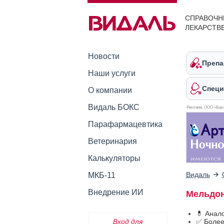
СПРАВОЧН
ЛЕКАРСТВ
Новости
Препа
Наши услуги
Специ
О компании
Видаль БОКС
Реклама. ООО «Бауш
Парафармацевтика
Ветеринария
Калькуляторы
Видаль
МКБ-11
Внедрение ИИ
Мельдон
💊 Анал
Вход для
✅ Более