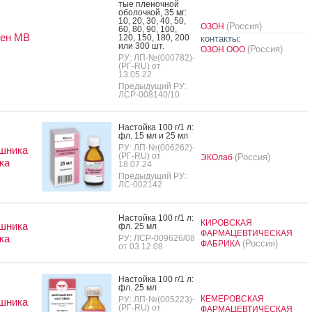
тые пле­ноч­ной
обо­лоч­кой, 35 мг:
10, 20, 30, 40, 50,
(Россия)
ОЗОН
60, 80, 90, 100,
тен МВ
120, 150, 180, 200
контакты:
или 300 шт.
(Россия)
ОЗОН ООО
РУ: ЛП-№(000782)-
(РГ-RU) от
13.05.22
Предыдущий РУ:
ЛСР-008140/10
Нас­той­ка 100 г/1 л:
фл. 15 мл и 25 мл
РУ: ЛП-№(006262)-
шника
(РГ-RU) от
(Россия)
ЭКОлаб
ка
18.07.24
Предыдущий РУ:
ЛС-002142
Нас­той­ка 100 г/1 л:
КИРОВСКАЯ
шника
фл. 25 мл
ФАРМАЦЕВТИЧЕСКАЯ
ка
РУ: ЛСР-009626/08
(Россия)
ФАБРИКА
от 03.12.08
Нас­той­ка 100 г/1 л:
фл. 25 мл
КЕМЕРОВСКАЯ
РУ: ЛП-№(005223)-
шника
(РГ-RU) от
ФАРМАЦЕВТИЧЕСКАЯ