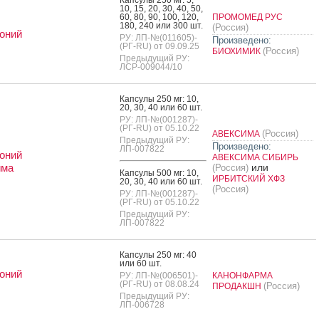
10, 15, 20, 30, 40, 50,
60, 80, 90, 100, 120,
ПРОМОМЕД РУС
180, 240 или 300 шт.
(Россия)
оний
РУ: ЛП-№(011605)-
Произведено:
(РГ-RU) от 09.09.25
(Россия)
БИОХИМИК
Предыдущий РУ:
ЛСР-009044/10
Кап­су­лы 250 мг: 10,
20, 30, 40 или 60 шт.
РУ: ЛП-№(001287)-
(РГ-RU) от 05.10.22
(Россия)
АВЕКСИМА
Предыдущий РУ:
Произведено:
ЛП-007822
оний
АВЕКСИМА СИБИРЬ
има
или
(Россия)
Кап­су­лы 500 мг: 10,
ИРБИТСКИЙ ХФЗ
20, 30, 40 или 60 шт.
(Россия)
РУ: ЛП-№(001287)-
(РГ-RU) от 05.10.22
Предыдущий РУ:
ЛП-007822
Кап­су­лы 250 мг: 40
или 60 шт.
оний
РУ: ЛП-№(006501)-
КАНОНФАРМА
(РГ-RU) от 08.08.24
(Россия)
ПРОДАКШН
Предыдущий РУ:
ЛП-006728