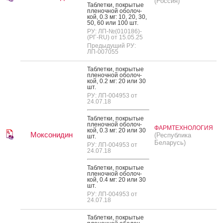
(Россия)
Таб­летки, пок­ры­тые
пле­ноч­ной обо­лоч­
кой, 0.3 мг: 10, 20, 30,
50, 60 или 100 шт.
РУ: ЛП-№(010186)-
(РГ-RU) от 15.05.25
Предыдущий РУ:
ЛП-007055
Таб­летки, пок­ры­тые
пле­ноч­ной обо­лоч­
кой, 0.2 мг: 20 или 30
шт.
РУ: ЛП-004953 от
24.07.18
Таб­летки, пок­ры­тые
пле­ноч­ной обо­лоч­
ФАРМТЕХНОЛОГИЯ
кой, 0.3 мг: 20 или 30
Моксонидин
(Республика
шт.
Беларусь)
РУ: ЛП-004953 от
24.07.18
Таб­летки, пок­ры­тые
пле­ноч­ной обо­лоч­
кой, 0.4 мг: 20 или 30
шт.
РУ: ЛП-004953 от
24.07.18
Таб­летки, пок­ры­тые