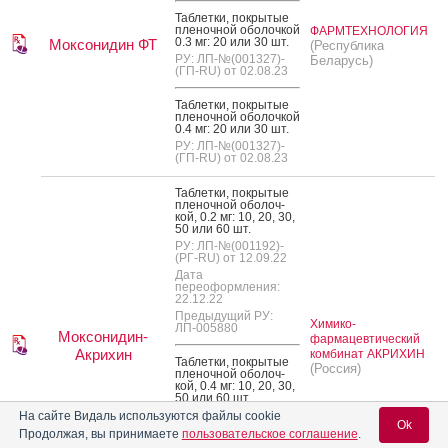
Таб­летки, пок­ры­тые
пле­ноч­ной обо­лоч­кой
ФАРМТЕХНОЛОГИЯ
0.3 мг: 20 или 30 шт.
Моксонидин ФТ
(Республика
РУ: ЛП-№(001327)-
Беларусь)
(ГП-RU) от 02.08.23
Таб­летки, пок­ры­тые
пле­ноч­ной обо­лоч­кой
0.4 мг: 20 или 30 шт.
РУ: ЛП-№(001327)-
(ГП-RU) от 02.08.23
Таб­летки, пок­ры­тые
пле­ноч­ной обо­лоч­
кой, 0.2 мг: 10, 20, 30,
50 или 60 шт.
РУ: ЛП-№(001192)-
(РГ-RU) от 12.09.22
Дата
переоформления:
22.12.22
Предыдущий РУ:
Химико-
ЛП-005880
Моксонидин-
фармацевтический
Акрихин
комбинат АКРИХИН
Таб­летки, пок­ры­тые
(Россия)
пле­ноч­ной обо­лоч­
кой, 0.4 мг: 10, 20, 30,
50 или 60 шт.
РУ: ЛП-№(001192)-
На сайте Видаль используются файлы cookie
Ok
(РГ-RU) от 12.09.22
Продолжая, вы принимаете
пользовательское соглашение
.
Дата