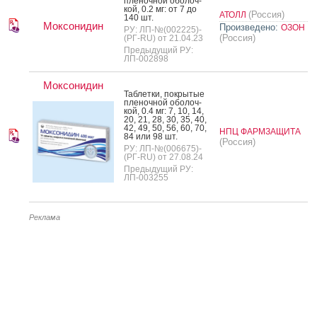
пле­ноч­ной обо­лоч­
кой, 0.2 мг: от 7 до
(Россия)
АТОЛЛ
140 шт.
Моксонидин
Произведено:
ОЗОН
РУ: ЛП-№(002225)-
(Россия)
(РГ-RU) от 21.04.23
Предыдущий РУ:
ЛП-002898
Моксонидин
Таб­летки, пок­ры­тые
пле­ноч­ной обо­лоч­
кой, 0.4 мг: 7, 10, 14,
20, 21, 28, 30, 35, 40,
42, 49, 50, 56, 60, 70,
НПЦ ФАРМЗАЩИТА
84 или 98 шт.
(Россия)
РУ: ЛП-№(006675)-
(РГ-RU) от 27.08.24
Предыдущий РУ:
ЛП-003255
Реклама