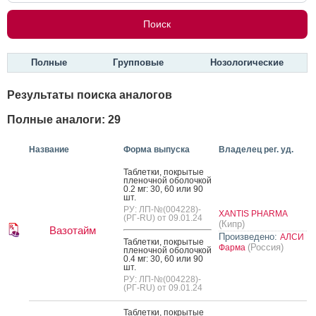
Полные
Групповые
Нозологические
Результаты поиска аналогов
Полные аналоги: 29
Название
Форма выпуска
Владелец рег. уд.
Таб­летки, пок­ры­тые
пле­ноч­ной обо­лоч­кой
0.2 мг: 30, 60 или 90
шт.
РУ: ЛП-№(004228)-
XANTIS PHARMA
(РГ-RU) от 09.01.24
(Кипр)
Вазотайм
Произведено:
АЛСИ
Таб­летки, пок­ры­тые
(Россия)
Фарма
пле­ноч­ной обо­лоч­кой
0.4 мг: 30, 60 или 90
шт.
РУ: ЛП-№(004228)-
(РГ-RU) от 09.01.24
Таб­летки, пок­ры­тые