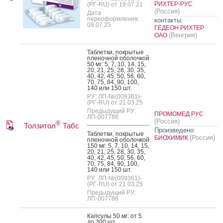
РИХТЕР-РУС
(РГ-RU) от 19.07.21
(Россия)
Дата
переоформления:
контакты:
09.07.25
ГЕДЕОН РИХТЕР
(Венгрия)
ОАО
Таб­летки, пок­ры­тые
пле­ноч­ной обо­лоч­кой
50 мг: 5, 7, 10, 14, 15,
20, 21, 25, 28, 30, 35,
40, 42, 45, 50, 56, 60,
70, 75, 84, 90, 100,
140 или 150 шт.
РУ: ЛП-№(009361)-
(РГ-RU) от 21.03.25
Предыдущий РУ:
ПРОМОМЕД РУС
ЛП-007786
(Россия)
®
Толзитол
Табс
Произведено:
Таб­летки, пок­ры­тые
(Россия)
БИОХИМИК
пле­ноч­ной обо­лоч­кой
150 мг: 5, 7, 10, 14, 15,
20, 21, 25, 28, 30, 35,
40, 42, 45, 50, 56, 60,
70, 75, 84, 90, 100,
140 или 150 шт.
РУ: ЛП-№(009361)-
(РГ-RU) от 21.03.25
Предыдущий РУ:
ЛП-007786
Кап­су­лы 50 мг: от 5
до 300 шт.