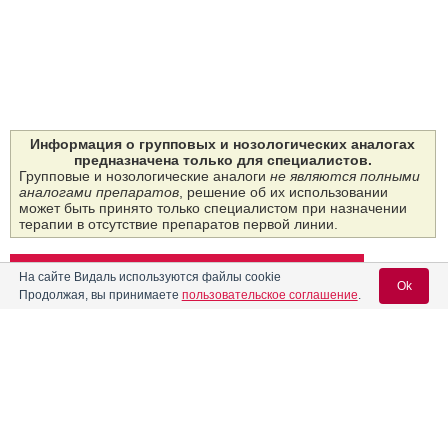
Информация о групповых и нозологических аналогах
предназначена только для специалистов.
Групповые и нозологические аналоги
не являются полными
аналогами препаратов
, решение об их использовании
может быть принято только специалистом при назначении
терапии в отсутствие препаратов первой линии.
Скрыть групповые и нозологические аналоги
На сайте Видаль используются файлы cookie
Ok
Продолжая, вы принимаете
пользовательское соглашение
.
Групповые аналоги: 18
Название
Форма выпуска
Владелец рег. уд.
Вход для специалистов
Таб­летки 10 мг: 50 шт.
E-mail учетной записи Vidal:
РУ: ЛП-№(002406)-
(РГ-RU) от 25.05.23
Pharmaceutical Works
Предыдущий РУ: П
"POLPHARMA"
N014785/01