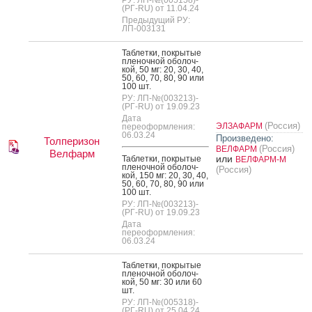
(РГ-RU) от 11.04.24
Предыдущий РУ:
ЛП-003131
Таб­летки, пок­ры­тые
пле­ноч­ной обо­лоч­
кой, 50 мг: 20, 30, 40,
50, 60, 70, 80, 90 или
100 шт.
РУ: ЛП-№(003213)-
(РГ-RU) от 19.09.23
Дата
(Россия)
ЭЛЗАФАРМ
переоформления:
06.03.24
Произведено:
Толперизон
(Россия)
ВЕЛФАРМ
Велфарм
или
Таб­летки, пок­ры­тые
ВЕЛФАРМ-М
пле­ноч­ной обо­лоч­
(Россия)
кой, 150 мг: 20, 30, 40,
50, 60, 70, 80, 90 или
100 шт.
РУ: ЛП-№(003213)-
(РГ-RU) от 19.09.23
Дата
переоформления:
06.03.24
Таб­летки, пок­ры­тые
пле­ноч­ной обо­лоч­
кой, 50 мг: 30 или 60
шт.
РУ: ЛП-№(005318)-
(РГ-RU) от 25.04.24