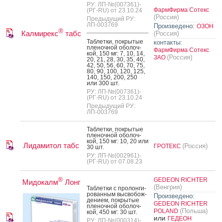
РУ: ЛП-№(007361)-
ФармФирма Сотекс
(РГ-RU) от 23.10.24
(Россия)
Предыдущий РУ:
ЛП-003769
Произведено:
ОЗОН
®
Калмирекс
табс
(Россия)
Таб­летки, пок­ры­тые
контакты:
пле­ноч­ной обо­лоч­
ФармФирма Сотекс
кой, 150 мг: 7, 10, 14,
(Россия)
ЗАО
20, 21, 28, 30, 35, 40,
42, 50, 56, 60, 70, 75,
80, 90, 100, 120, 125,
140, 150, 200, 250
или 300 шт.
РУ: ЛП-№(007361)-
(РГ-RU) от 23.10.24
Предыдущий РУ:
ЛП-003769
Таб­летки, пок­ры­тые
пле­ноч­ной обо­лоч­
кой, 150 мг: 10, 20 или
Лидамитол табс
(Россия)
ГРОТЕКС
30 шт.
РУ: ЛП-№(002961)-
(РГ-RU) от 07.08.23
®
GEDEON RICHTER
Мидокалм
Лонг
(Венгрия)
Таб­летки с про­лон­ги­
рован­ным выс­во­бож­
Произведено:
де­ни­ем, пок­ры­тые
GEDEON RICHTER
пле­ноч­ной обо­лоч­
(Польша)
POLAND
кой, 450 мг: 30 шт.
или
ГЕДЕОН
РУ: ЛП-№(000314)-