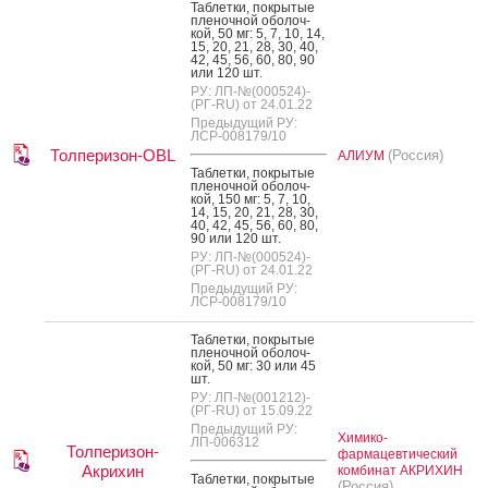
Таб­летки, пок­ры­тые
пле­ноч­ной обо­лоч­
кой, 50 мг: 5, 7, 10, 14,
15, 20, 21, 28, 30, 40,
42, 45, 56, 60, 80, 90
или 120 шт.
РУ: ЛП-№(000524)-
(РГ-RU) от 24.01.22
Предыдущий РУ:
ЛСР-008179/10
Толперизон-OBL
(Россия)
АЛИУМ
Таб­летки, пок­ры­тые
пле­ноч­ной обо­лоч­
кой, 150 мг: 5, 7, 10,
14, 15, 20, 21, 28, 30,
40, 42, 45, 56, 60, 80,
90 или 120 шт.
РУ: ЛП-№(000524)-
(РГ-RU) от 24.01.22
Предыдущий РУ:
ЛСР-008179/10
Таб­летки, пок­ры­тые
пле­ноч­ной обо­лоч­
кой, 50 мг: 30 или 45
шт.
РУ: ЛП-№(001212)-
(РГ-RU) от 15.09.22
Предыдущий РУ:
Химико-
ЛП-006312
Толперизон-
фармацевтический
Акрихин
комбинат АКРИХИН
Таб­летки, пок­ры­тые
(Россия)