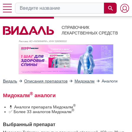
СПРАВОЧНИК
ЛЕКАРСТВЕННЫХ СРЕДСТВ
Реклама. АО «НИЖФАРМ», ИНН 526
0900010
Видаль
Описания препаратов
Мидокалм
Аналоги
®
Мидокалм
аналоги
®
💊 Аналоги препарата Мидокалм
®
✅ Более 33 аналогов Мидокалм
Выбранный препарат