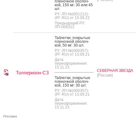
пле­ноч­ной обо­лоч­
кой, 150 мг: 30 или 45
шт.
РУ: ЛП-№(001212)-
(РГ-RU) от 15.09.22
Предыдущий РУ:
ЛП-006312
Таб­летки, пок­ры­тые
пле­ноч­ной обо­лоч­
кой, 50 мг: 30 шт.
РУ: ЛП-№(000357)-
(РГ-RU) от 13.09.21
Дата
переоформления:
15.11.23
СЕВЕРНАЯ ЗВЕЗДА
Толперизон-СЗ
(Россия)
Таб­летки, пок­ры­тые
пле­ноч­ной обо­лоч­
кой, 150 мг: 30 шт.
РУ: ЛП-№(000357)-
(РГ-RU) от 13.09.21
Дата
переоформления:
15.11.23
Реклама