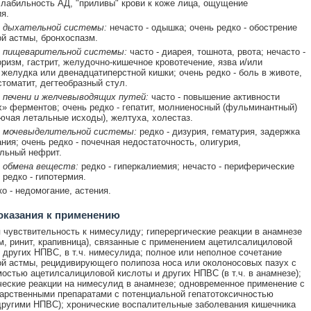
 лабильность АД, "приливы" крови к коже лица, ощущение
я.
 дыхательной системы:
нечасто - одышка; очень редко - обострение
й астмы, бронхоспазм.
 пищеварительной системы:
часто - диарея, тошнота, рвота; нечасто -
оризм, гастрит, желудочно-кишечное кровотечение, язва и/или
желудка или двенадцатиперстной кишки; очень редко - боль в животе,
стоматит, дегтеобразный стул.
 печени и желчевыводящих путей:
часто - повышение активности
» ферментов; очень редко - гепатит, молниеносный (фульминантный)
лючая летальные исходы), желтуха, холестаз.
 мочевыделительной системы:
редко - дизурия, гематурия, задержка
ния; очень редко - почечная недостаточность, олигурия,
льный нефрит.
 обмена веществ:
редко - гиперкалиемия; нечасто - периферические
 редко - гипотермия.
ко - недомогание, астения.
оказания к применению
чувствительность к нимесулиду; гиперергические реакции в анамнезе
м, ринит, крапивница), связанные с применением ацетилсалициловой
 других НПВС, в т.ч. нимесулида; полное или неполное сочетание
й астмы, рецидивирующего полипоза носа или околоносовых пазух с
остью ацетилсалициловой кислоты и других НПВС (в т.ч. в анамнезе);
ческие реакции на нимесулид в анамнезе; одновременное применение с
арственными препаратами с потенциальной гепатотоксичностью
другими НПВС); хронические воспалительные заболевания кишечника