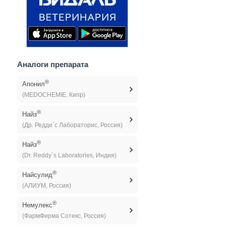
Аналоги препарата
®
Апонил
(MEDOCHEMIE, Кипр)
®
Найз
(Др. Редди`с Лабораторис, Россия)
®
Найз
(Dr. Reddy`s Laboratories, Индия)
®
Найсулид
(АЛИУМ, Россия)
®
Немулекс
(ФармФирма Сотекс, Россия)