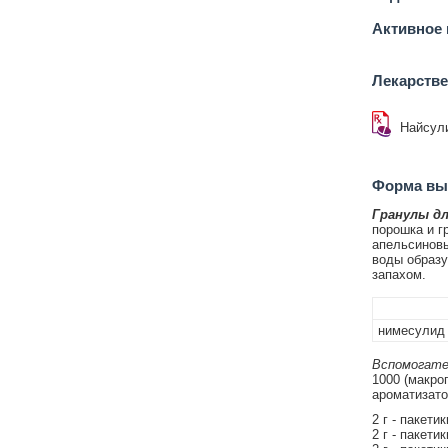
Активное 
Лекарств
Найсул
Форма вып
Гранулы дл
порошка и г
апельсиновы
воды образу
запахом.
нимесулид
Вспомогате
1000 (макро
ароматизато
2 г - пакети
2 г - пакети