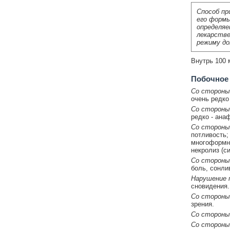
Способ пр
его формы
определяе
лекарстве
режиму до
Внутрь 100 м
Побочное
Со стороны
очень редко
Со стороны
редко - ана
Со стороны
потливость; 
многоформна
некролиз (с
Со стороны
боль, сонли
Нарушение п
сновидения.
Со стороны 
зрения.
Со стороны
Со стороны