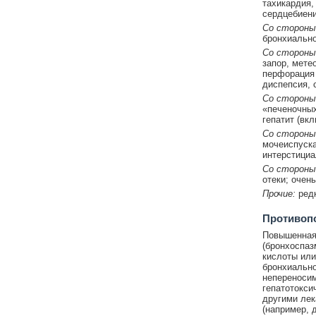
тахикардия,
сердцебиени
Со стороны
бронхиально
Со стороны
запор, мете
перфорация 
диспепсия, 
Со стороны
«печеночных
гепатит (вк
Со стороны
мочеиспуска
интерстициа
Со стороны
отеки; очень
Прочие:
ред
Противоп
Повышенная 
(бронхоспаз
кислоты или
бронхиально
непереносим
гепатотокси
другими лек
(например, 