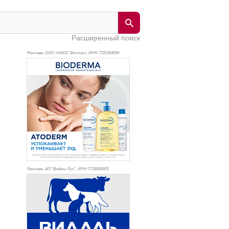
Расширенный поиск
Реклама. ООО «НАОС Восток», ИНН 772
0394094
Реклама. АО "Видаль Рус", ИНН 772
8043605