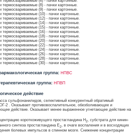
ки термосвариваемые (6) - пачки картонные.
ки термосвариваемые (8) - пачки картонные.
ки термосвариваемые (9) - пачки картонные.
ки термосвариваемые (10) - пачки картонные.
ки термосвариваемые (12) - пачки картонные.
ки термосвариваемые (14) - пачки картонные.
ки термосвариваемые (15) - пачки картонные.
ки термосвариваемые (16) - пачки картонные.
ки термосвариваемые (18) - пачки картонные.
ки термосвариваемые (20) - пачки картонные.
ки термосвариваемые (22) - пачки картонные.
ки термосвариваемые (24) - пачки картонные.
ки термосвариваемые (26) - пачки картонные.
ки термосвариваемые (28) - пачки картонные.
ки термосвариваемые (30) - пачки картонные.
армакологическая группа:
НПВС
ерапевтическая группа:
НПВП
огическое действие
сса сульфонанилидов, селективный конкурентный обратимый
ОГ-2 . Оказывает противовоспалительное, обезболивающее и
ющее действие. Оказывает менее выраженное угнетающее действие на
центрацию короткоживущего простагландина Н
, субстрата для кинин-
2
нного синтеза простагландина Е
, в очаге воспаления и в восходящих
2
дения болевых импульсов в спинном мозге. Снижение концентрации