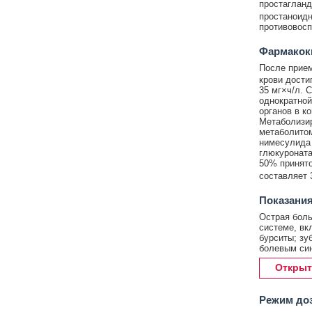
простагланд
простаноидн
противовос
Фармакок
После прием
крови достиг
35 мг×ч/л. 
однократной
органов в к
Метаболизир
метаболитом
нимесулида 
глюкуроната
50% принято
составляет 3
Показания
Острая боль
системе, вк
бурситы; зу
болевым син
Открыт
Режим до