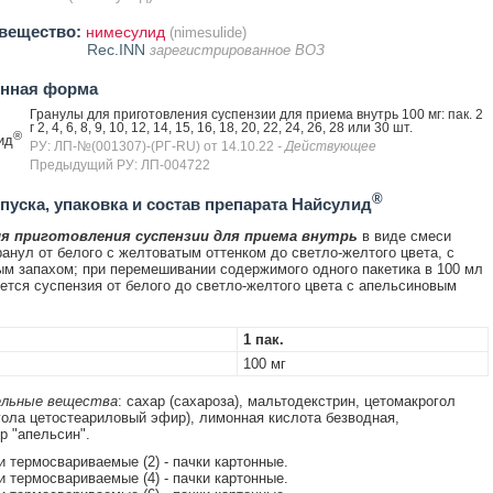
вещество:
нимесулид
(nimesulide)
Rec.INN
зарегистрированное ВОЗ
енная форма
Гранулы для приготовления суспензии для приема внутрь 100 мг: пак. 2
г 2, 4, 6, 8, 9, 10, 12, 14, 15, 16, 18, 20, 22, 24, 26, 28 или 30 шт.
®
ид
РУ: ЛП-№(001307)-(РГ-RU) от 14.10.22
- Действующее
Предыдущий РУ: ЛП-004722
®
уска, упаковка и состав препарата Найсулид
я приготовления суспензии для приема внутрь
в виде смеси
ранул от белого с желтоватым оттенком до светло-желтого цвета, с
м запахом; при перемешивании содержимого одного пакетика в 100 мл
ется суспензия от белого до светло-желтого цвета с апельсиновым
1 пак.
100 мг
льные вещества
: сахар (сахароза), мальтодекстрин, цетомакрогол
гола цетостеариловый эфир), лимонная кислота безводная,
р "апельсин".
ки термосвариваемые (2) - пачки картонные.
ки термосвариваемые (4) - пачки картонные.