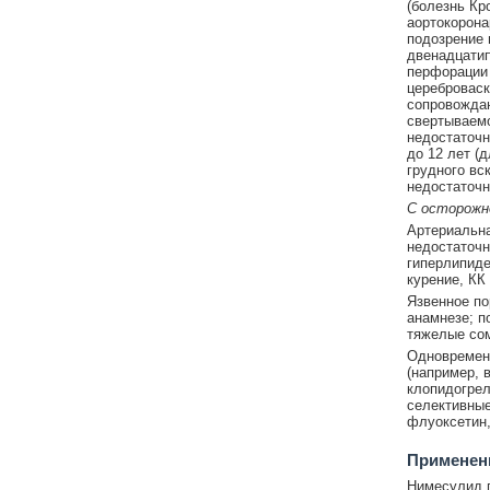
(болезнь Кр
аортокорона
подозрение 
двенадцатип
перфорации 
цереброваск
сопровожда
свертываемо
недостаточн
до 12 лет (д
грудного вс
недостаточн
С осторож
Артериальна
недостаточн
гиперлипиде
курение, КК
Язвенное по
анамнезе; 
тяжелые сом
Одновремен
(например, 
клопидогрел
селективные
флуоксетин,
Применени
Нимесулид п