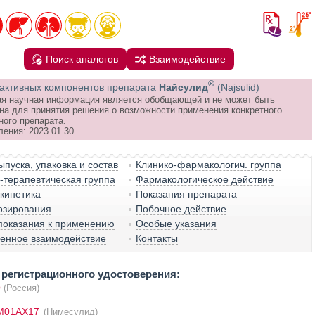
Поиск аналогов
Взаимодействие
®
активных компонентов препарата
Найсулид
(Najsulid)
я научная информация является обобщающей и не может быть
на для принятия решения о возможности применения конкретного
ного препарата.
ления: 2023.01.30
пуска, упаковка и состав
Клинико-фармакологич. группа
терапевтическая группа
Фармакологическое действие
кинетика
Показания препарата
озирования
Побочное действие
показания к применению
Особые указания
венное взаимодействие
Контакты
регистрационного удостоверения:
О
(Россия)
M01AX17
(Нимесулид)