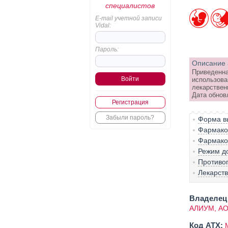
специалистов
E-mail учетной записи
Vidal:
Пароль:
Описание 
Приведенна
использова
лекарствен
Дата обнов
Регистрация
Забыли пароль?
Форма вы
Фармако-
Фармако
Режим д
Противо
Лекарст
Владелец 
АЛИУМ, А
Код ATX: