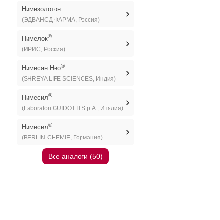
Нимезолотон
(ЭДВАНСД ФАРМА, Россия)
®
Нимелок
(ИРИС, Россия)
®
Нимесан Нео
(SHREYA LIFE SCIENCES, Индия)
®
Нимесил
(Laboratori GUIDOTTI S.p.A., Италия)
®
Нимесил
(BERLIN-CHEMIE, Германия)
Все аналоги (50)