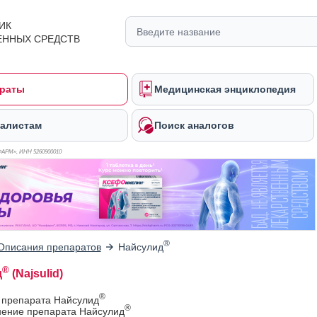
ИК
ЕННЫХ СРЕДСТВ
раты
Медицинская энциклопедия
алистам
Поиск аналогов
ФАРМ», ИНН 526
0900010
®
Описания препаратов
Найсулид
®
д
(Najsulid)
®
 препарата Найсулид
®
ение препарата Найсулид