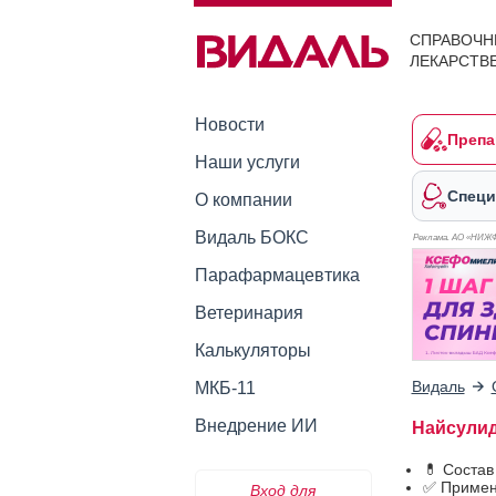
СПРАВОЧН
ЛЕКАРСТВ
Новости
Препа
Наши услуги
Специ
О компании
Видаль БОКС
Реклама. АО «НИЖ
Парафармацевтика
Ветеринария
Калькуляторы
Видаль
МКБ-11
Внедрение ИИ
Найсули
💊 Состав
✅ Примен
Вход для