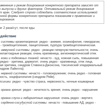
именения и режим дозирования конкретного препарата зависят от
 выпуска и других факторов. Оптимальный режим дозирования
т врач. Следует строго соблюдать соответствие используемой
нной формы конкретного препарата показаниям к применению и
зирования.
г 2 раза/сут, после еды.
 действие
 системы кроветворения:
редко - анемия, эозинофилия, геморрагии;
 - тромбоцитопения, панцитопения, пурпура тромбоцитопеническая.
 иммунной системы:
редко - реакции гиперчувствительности; очень
филактоидные реакции, очень крапивница, ангионевротический отек.
 кожи и подкожных тканей:
нечасто - зуд, кожная сыпь, повышенная
редко - эритема, дерматит; очень редко - крапивница, отек лица,
я эритема, синдром Стивенса-Джонсона, токсический эпидермальный
индром Лайелла).
 нервной системы:
нечасто - головокружение; очень редко - головная
вость, энцефалопатия (синдром Рейе).
сихики:
редко - чувство страха, нервозность, ночные кошмарные
органа зрения:
редко - нечеткость зрения; очень редко - нарушение
 органа слуха и лабиринтные нарушения:
очень редко - вертиго.
 сердечно-сосудистой системы:
нечасто - повышение АД; редко -