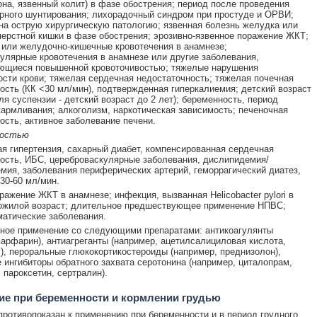
она, язвенный колит) в фазе обострения; период после проведения
рного шунтирования; лихорадочный синдром при простуде и ОРВИ;
на острую хирургическую патологию; язвенная болезнь желудка или
ерстной кишки в фазе обострения; эрозивно-язвенное поражение ЖКТ;
или желудочно-кишечные кровотечения в анамнезе;
улярные кровотечения в анамнезе или другие заболевания,
ющиеся повышенной кровоточивостью; тяжелые нарушения
сти крови; тяжелая сердечная недостаточность; тяжелая почечная
ость (КК <30 мл/мин), подтвержденная гиперкалиемия; детский возраст
ля суспензии - детский возраст до 2 лет); беременность, период
кармливания; алкоголизм, наркотическая зависимость; печеночная
ость, активное заболевание печени.
ностью
я гипертензия, сахарный диабет, компенсированная сердечная
ость, ИБС, цереброваскулярные заболевания, дислипидемия/
мия, заболевания периферических артерий, геморрагический диатез,
 30-60 мл/мин.
ражение ЖКТ в анамнезе; инфекция, вызванная Helicobacter pylori в
пожилой возраст; длительное предшествующее применение НПВС;
атические заболевания.
ное применение со следующими препаратами: антикоагулянты
варфарин), антиагреганты (например, ацетилсалициловая кислота,
), пероральные глюкокортикостероиды (например, преднизолон),
 ингибиторы обратного захвата серотонина (например, циталопрам,
 пароксетин, сертралин).
е при беременности и кормлении грудью
ротивопоказан к применению при беременности и в период грудного