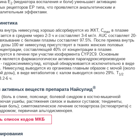
ина Е
(медиатора воспаления и боли) уменьшает активацию
2
ых рецепторов ЕР типа, что проявляется анальгетическим и
палительным эффектами.
инетика
а внутрь нимесулид хорошо абсорбируется из ЖКТ, C
в плазме
max
ается в среднем через 2-3 ч и составляет 3-4 мг/л. AUC составляет 20-
Связывание с белками плазмы составляет 97.5%. После приема внутрь
 дозы 100 мг нимесулид присутствует в тканях женских половых
онцентрации, составляющей 40% от концентрации в плазме.
уется в печени при участии изофермента CYP2C9. Основным
 является фармакологически активное парагидроксипроизводное
- гидроксинимесулид, который обнаруживается исключительно в виде
. Нимесулид выводится из организма главным образом с мочой (около
й дозы), в виде метаболитов с калом выводится около 29%. T
1/2
.2-6 ч.
®
 активных веществ препарата Найсулид
 (боль в спине, пояснице; болевой синдром в костно-мышечной
лючая ушибы, растяжения связок и вывихи суставов; тендиниты,
бная боль); симптоматическое лечение остеоартроза (остеоартрита) с
дромом; первичная альгодисменорея.
ь список кодов МКБ
зирования