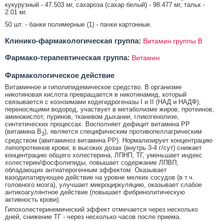
кукурузный - 47.503 мг, сахароза (сахар белый) - 98.477 мг, тальк -
2.01 мг.
50 шт. - банки полимерные (1) - пачки картонные.
Клинико-фармакологическая группа:
Витамин группы В
Фармако-терапевтическая группа:
Витамин
Фармакологическое действие
Витаминное и гиполипидемическое средство. В организме
никотиновая кислота превращается в никотинамид, который
связывается с коэнзимами кодегидрогеназы I и II (НАД и НАДФ),
переносящими водород, участвует в метаболизме жиров, протеинов,
аминокислот, пуринов, тканевом дыхании, гликогенолизе,
синтетических процессах. Восполняет дефицит витамина РР
(витамина В
), является специфическим противопеллагрическим
3
средством (авитаминоз витамина РР). Нормализирует концентрацию
липопротеинов крови; в высоких дозах (внутрь 3-4 г/сут) снижает
концентрацию общего холестерина, ЛПНП, ТГ, уменьшает индекс
холестерин/фосфолипиды, повышает содержание ЛПВП,
обладающих антиатерогенным эффектом. Оказывает
вазодилатирующее действие на уровне мелких сосудов (в т.ч.
головного мозга), улучшает микроциркуляцию, оказывает слабое
антикоагулянтное действие (повышает фибринолитическую
активность крови).
Гипохолестеринемический эффект отмечается через несколько
дней, снижение ТГ - через несколько часов после приема.