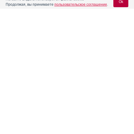
Ok
Продолжая, вы принимаете
пользовательское соглашение
.
Содержание
Вход для специалистов
E-mail учетной записи Vidal:
Форма выпуска, упаковка и состав
Клинико-фармакологич. группа
Пароль:
Фармако-терапевтическая группа
Фармакологическое действие
Фармакокинетика
Показания препарата
Регистрация
Забыли пароль?
Режим дозирования
Побочное действие
Противопоказания к применению