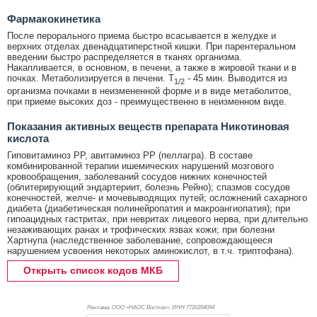
Фармакокинетика
После перорального приема быстро всасывается в желудке и
верхних отделах двенадцатиперстной кишки. При парентеральном
введении быстро распределяется в тканях организма.
Накапливается, в основном, в печени, а также в жировой ткани и в
почках. Метаболизируется в печени. T
- 45 мин. Выводится из
1/2
организма почками в неизмененной форме и в виде метаболитов,
при приеме высоких доз - преимущественно в неизменном виде.
Показания активных веществ препарата Никотиновая
кислота
Гиповитаминоз РР, авитаминоз РР (пеллагра). В составе
комбинированной терапии ишемических нарушений мозгового
кровообращения, заболеваний сосудов нижних конечностей
(облитерирующий эндартериит, болезнь Рейно); спазмов сосудов
конечностей, желче- и мочевыводящих путей; осложнений сахарного
диабета (диабетическая полинейропатия и макроангиопатия); при
гипоацидных гастритах, при невритах лицевого нерва, при длительно
незаживающих ранах и трофических язвах кожи; при болезни
Хартнупа (наследственное заболевание, сопровождающееся
нарушением усвоения некоторых аминокислот, в т.ч. триптофана).
Открыть список кодов МКБ
Реклама. ООО «НАОС Восток», ИНН 772
0394094