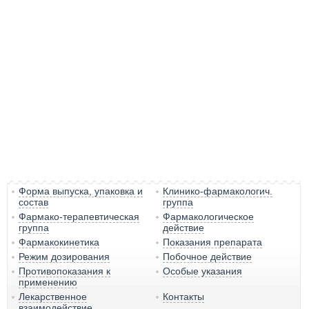
Форма выпуска, упаковка и
Клинико-фармакологич.
состав
группа
Фармако-терапевтическая
Фармакологическое
группа
действие
Фармакокинетика
Показания препарата
Режим дозирования
Побочное действие
Противопоказания к
Особые указания
применению
Лекарственное
Контакты
взаимодействие