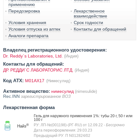
применению
Передозировка
Лекарственное
взаимодействие
Условия хранения
Срок годности
Условия отпуска из аптек
Контакты для обращений
Аналоги препарата
Владелец регистрационного удостоверения:
Dr. Reddy`s Laboratories, Ltd.
(Индия)
Контакты для обращений:
ДР. РЕДДИ`С ЛАБОРАТОРИС ЛТД.
(Индия)
Код ATX:
M01AX17
(Нимесулид)
Активное вещество:
нимесулид
(nimesulide)
Rec.INN
зарегистрированное ВОЗ
Лекарственная форма
Гель для наружного применения 1%: тубы 20 г, 50 г или
100 г
®
РУ: ЛП-№(001198)-(РГ-RU) от 12.09.22
- Бессрочно
Найз
Дата переоформления: 29.03.23
Предыдущий РУ: П N012824/02