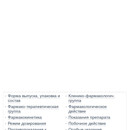
Форма выпуска, упаковка и
Клинико-фармакологич.
состав
группа
Фармако-терапевтическая
Фармакологическое
группа
действие
Фармакокинетика
Показания препарата
Режим дозирования
Побочное действие
Противопоказания к
Особые указания