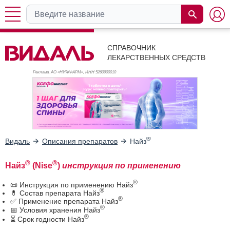
СПРАВОЧНИК
ЛЕКАРСТВЕННЫХ СРЕДСТВ
Реклама. АО «НИЖФАРМ», ИНН 526
0900010
®
Видаль
Описания препаратов
Найз
®
®
Найз
(Nise
)
инструкция по применению
®
📜 Инструкция по применению Найз
®
💊 Состав препарата Найз
®
✅ Применение препарата Найз
®
📅 Условия хранения Найз
®
⏳ Срок годности Найз