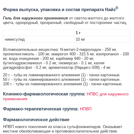
®
Форма выпуска, упаковка и состав препарата Найз
Гель для наружного применения
от светло-желтого до желтого
цвета, однородный, прозрачный, свободный от посторонних частиц.
1 г
нимесулид
10 мг
Вспомогательные вещества
: N-метил-2-пирролидон - 250 мг,
пропиленгликоль - 100 мг, макрогол 400 - 315.5 мг, изопропанол - 100
мг, вода очищенная - 200 мг, карбомер 940 - 20 мг,
бутилгидроксианизол - 0.2 мг, тиомерсал - 0.1 мг, калия
дигидрофосфат - 0.2 мг, ароматизатор (Нарцисс-938) - 4 мг.
20 г - тубы из ламинированного алюминия (1) - пачки картонные.
50 г - тубы из ламинированного алюминия (1) - пачки картонные.
100 г - тубы из ламинированного алюминия (1) - пачки картонные.
Клинико-фармакологическая группа:
НПВС для наружного
применения
Фармако-терапевтическая группа:
НПВП
Фармакологическое действие
НПВП нового поколения из класса сульфонанилидов. Оказывает
местное обезболивающее и противовоспалительное действие.