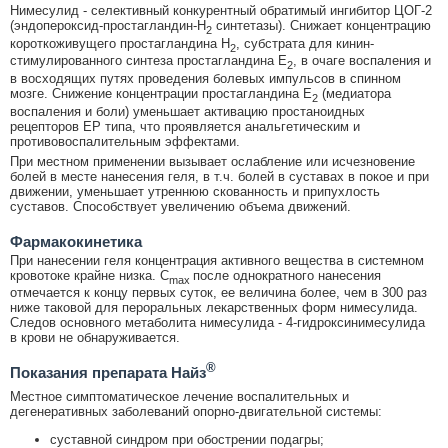
Нимесулид - селективный конкурентный обратимый ингибитор ЦОГ-2
(эндопероксид-простагландин-Н
синтетазы). Снижает концентрацию
2
короткоживущего простагландина Н
, субстрата для кинин-
2
стимулированного синтеза простагландина Е
, в очаге воспаления и
2
в восходящих путях проведения болевых импульсов в спинном
мозге. Снижение концентрации простагландина Е
(медиатора
2
воспаления и боли) уменьшает активацию простаноидных
рецепторов ЕР типа, что проявляется анальгетическим и
противовоспалительным эффектами.
При местном применении вызывает ослабление или исчезновение
болей в месте нанесения геля, в т.ч. болей в суставах в покое и при
движении, уменьшает утреннюю скованность и припухлость
суставов. Способствует увеличению объема движений.
Фармакокинетика
При нанесении геля концентрация активного вещества в системном
кровотоке крайне низка. C
после однократного нанесения
max
отмечается к концу первых суток, ее величина более, чем в 300 раз
ниже таковой для пероральных лекарственных форм нимесулида.
Следов основного метаболита нимесулида - 4-гидроксинимесулида
в крови не обнаруживается.
®
Показания препарата Найз
Местное симптоматическое лечение воспалительных и
дегенеративных заболеваний опорно-двигательной системы:
суставной синдром при обострении подагры;