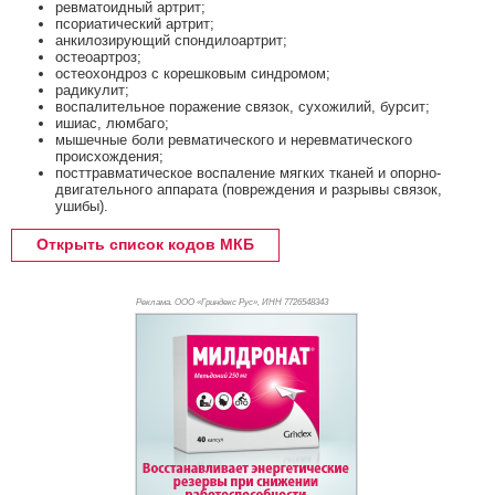
ревматоидный артрит;
псориатический артрит;
анкилозирующий спондилоартрит;
остеоартроз;
остеохондроз с корешковым синдромом;
радикулит;
воспалительное поражение связок, сухожилий, бурсит;
ишиас, люмбаго;
мышечные боли ревматического и неревматического
происхождения;
посттравматическое воспаление мягких тканей и опорно-
двигательного аппарата (повреждения и разрывы связок,
ушибы).
Открыть список кодов МКБ
Реклама. ООО «Гриндекс Рус», ИНН 772
6548343