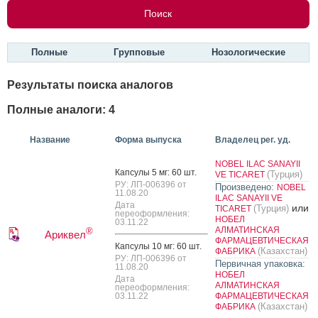
Полные
Групповые
Нозологические
Результаты поиска аналогов
Полные аналоги: 4
Название
Форма выпуска
Владелец рег. уд.
NOBEL ILAC SANAYII
Кап­су­лы 5 мг: 60 шт.
(Турция)
VE TICARET
РУ: ЛП-006396 от
Произведено:
NOBEL
11.08.20
ILAC SANAYII VE
Дата
или
(Турция)
TICARET
переоформления:
НОБЕЛ
03.11.22
АЛМАТИНСКАЯ
®
Ариквел
ФАРМАЦЕВТИЧЕСКАЯ
Кап­су­лы 10 мг: 60 шт.
(Казахстан)
ФАБРИКА
РУ: ЛП-006396 от
Первичная упаковка:
11.08.20
НОБЕЛ
Дата
АЛМАТИНСКАЯ
переоформления:
03.11.22
ФАРМАЦЕВТИЧЕСКАЯ
(Казахстан)
ФАБРИКА