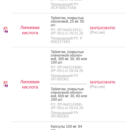
Предыдущий РУ:
ЛСР-006275/08
Таб­летки, пок­ры­тые
обо­лоч­кой, 25 мг: 50
шт.
Липоевая
МАРБИОФАРМ
РУ: ЛП-№(013351)-
кислота
(Россия)
(РГ-RU) от 26.01.26
Предыдущий РУ: Р
N001574/01
Таб­летки, пок­ры­тые
пле­ноч­ной обо­лоч­
кой, 300 мг: 30, 60 или
100 шт.
РУ: ЛП-№(014368)-
(РГ-RU) от 09.04.26
Предыдущий РУ:
ЛП-005361
Липоевая
МАРБИОФАРМ
кислота
(Россия)
Таб­летки, пок­ры­тые
пле­ноч­ной обо­лоч­
кой, 600 мг: 30, 60 или
100 шт.
РУ: ЛП-№(014368)-
(РГ-RU) от 09.04.26
Предыдущий РУ:
ЛП-005361
Кап­су­лы 100 мг: 84