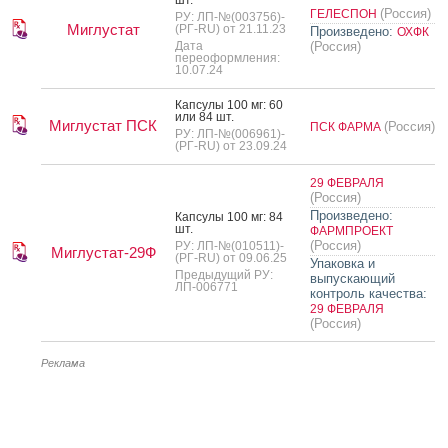
шт.
(Россия)
ГЕЛЕСПОН
РУ: ЛП-№(003756)-
Миглустат
(РГ-RU) от 21.11.23
Произведено:
ОХФК
Дата
(Россия)
переоформления:
10.07.24
Кап­су­лы 100 мг: 60
или 84 шт.
Миглустат ПСК
(Россия)
ПСК ФАРМА
РУ: ЛП-№(006961)-
(РГ-RU) от 23.09.24
29 ФЕВРАЛЯ
(Россия)
Произведено:
Кап­су­лы 100 мг: 84
шт.
ФАРМПРОЕКТ
(Россия)
РУ: ЛП-№(010511)-
Миглустат-29Ф
(РГ-RU) от 09.06.25
Упаковка и
Предыдущий РУ:
выпускающий
ЛП-006771
контроль качества:
29 ФЕВРАЛЯ
(Россия)
Реклама