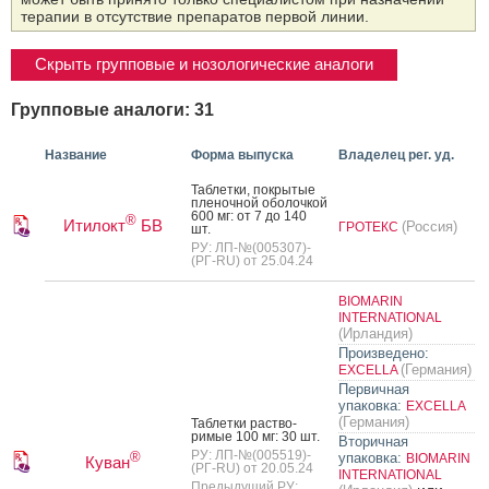
терапии в отсутствие препаратов первой линии.
Скрыть групповые и нозологические аналоги
Групповые аналоги: 31
Название
Форма выпуска
Владелец рег. уд.
Таб­летки, пок­ры­тые
пле­ноч­ной обо­лоч­кой
600 мг: от 7 до 140
®
Итилокт
БВ
(Россия)
ГРОТЕКС
шт.
РУ: ЛП-№(005307)-
(РГ-RU) от 25.04.24
BIOMARIN
INTERNATIONAL
(Ирландия)
Произведено:
(Германия)
EXCELLA
Первичная
упаковка:
EXCELLA
(Германия)
Таб­летки рас­тво­
римые 100 мг: 30 шт.
Вторичная
РУ: ЛП-№(005519)-
®
упаковка:
BIOMARIN
Куван
(РГ-RU) от 20.05.24
INTERNATIONAL
Предыдущий РУ: