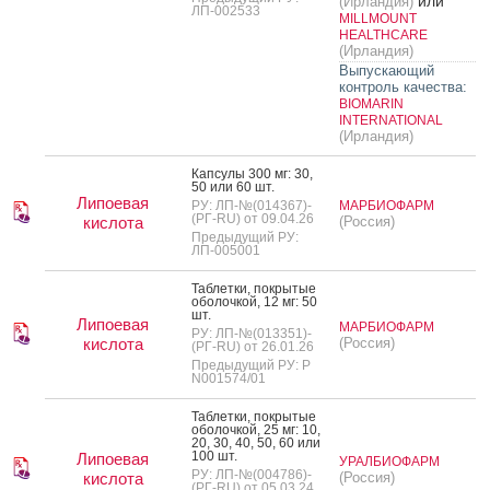
или
(Ирландия)
ЛП-002533
MILLMOUNT
HEALTHCARE
(Ирландия)
Выпускающий
контроль качества:
BIOMARIN
INTERNATIONAL
(Ирландия)
Кап­су­лы 300 мг: 30,
50 или 60 шт.
Липоевая
РУ: ЛП-№(014367)-
МАРБИОФАРМ
(РГ-RU) от 09.04.26
кислота
(Россия)
Предыдущий РУ:
ЛП-005001
Таб­летки, пок­ры­тые
обо­лоч­кой, 12 мг: 50
шт.
Липоевая
МАРБИОФАРМ
РУ: ЛП-№(013351)-
кислота
(Россия)
(РГ-RU) от 26.01.26
Предыдущий РУ: Р
N001574/01
Таб­летки, пок­ры­тые
обо­лоч­кой, 25 мг: 10,
20, 30, 40, 50, 60 или
100 шт.
Липоевая
УРАЛБИОФАРМ
РУ: ЛП-№(004786)-
кислота
(Россия)
(РГ-RU) от 05.03.24