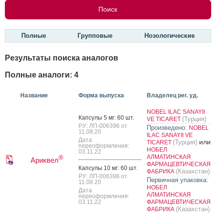
Полные
Групповые
Нозологические
Результаты поиска аналогов
Полные аналоги: 4
Название
Форма выпуска
Владелец рег. уд.
NOBEL ILAC SANAYII
Кап­су­лы 5 мг: 60 шт.
(Турция)
VE TICARET
РУ: ЛП-006396 от
Произведено:
NOBEL
11.08.20
ILAC SANAYII VE
Дата
или
(Турция)
TICARET
переоформления:
НОБЕЛ
03.11.22
АЛМАТИНСКАЯ
®
Ариквел
ФАРМАЦЕВТИЧЕСКАЯ
Кап­су­лы 10 мг: 60 шт.
(Казахстан)
ФАБРИКА
РУ: ЛП-006396 от
Первичная упаковка:
11.08.20
НОБЕЛ
Дата
АЛМАТИНСКАЯ
переоформления:
03.11.22
ФАРМАЦЕВТИЧЕСКАЯ
(Казахстан)
ФАБРИКА