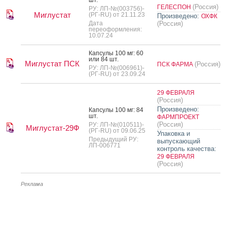
шт.
(Россия)
ГЕЛЕСПОН
РУ: ЛП-№(003756)-
Миглустат
(РГ-RU) от 21.11.23
Произведено:
ОХФК
Дата
(Россия)
переоформления:
10.07.24
Кап­су­лы 100 мг: 60
или 84 шт.
Миглустат ПСК
(Россия)
ПСК ФАРМА
РУ: ЛП-№(006961)-
(РГ-RU) от 23.09.24
29 ФЕВРАЛЯ
(Россия)
Произведено:
Кап­су­лы 100 мг: 84
шт.
ФАРМПРОЕКТ
(Россия)
РУ: ЛП-№(010511)-
Миглустат-29Ф
(РГ-RU) от 09.06.25
Упаковка и
Предыдущий РУ:
выпускающий
ЛП-006771
контроль качества:
29 ФЕВРАЛЯ
(Россия)
Реклама