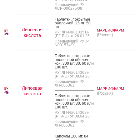
Предыдущий РУ:
ЛСР-006275/08
Таб­летки, пок­ры­тые
обо­лоч­кой, 25 мг: 50
шт.
Липоевая
МАРБИОФАРМ
РУ: ЛП-№(013351)-
кислота
(Россия)
(РГ-RU) от 26.01.26
Предыдущий РУ: Р
N001574/01
Таб­летки, пок­ры­тые
пле­ноч­ной обо­лоч­
кой, 300 мг: 30, 60 или
100 шт.
РУ: ЛП-№(014368)-
(РГ-RU) от 09.04.26
Предыдущий РУ:
ЛП-005361
Липоевая
МАРБИОФАРМ
кислота
(Россия)
Таб­летки, пок­ры­тые
пле­ноч­ной обо­лоч­
кой, 600 мг: 30, 60 или
100 шт.
РУ: ЛП-№(014368)-
(РГ-RU) от 09.04.26
Предыдущий РУ:
ЛП-005361
Кап­су­лы 100 мг: 84