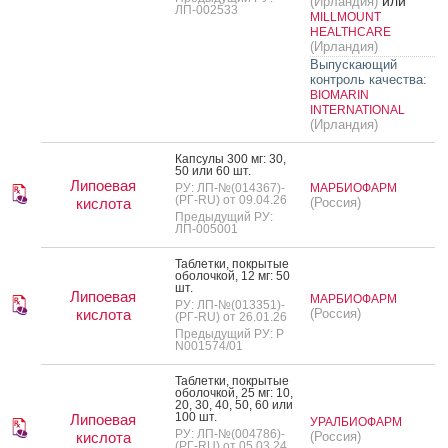
или
(Ирландия)
ЛП-002533
MILLMOUNT
HEALTHCARE
(Ирландия)
Выпускающий
контроль качества:
BIOMARIN
INTERNATIONAL
(Ирландия)
Кап­су­лы 300 мг: 30,
50 или 60 шт.
Липоевая
РУ: ЛП-№(014367)-
МАРБИОФАРМ
(РГ-RU) от 09.04.26
кислота
(Россия)
Предыдущий РУ:
ЛП-005001
Таб­летки, пок­ры­тые
обо­лоч­кой, 12 мг: 50
шт.
Липоевая
МАРБИОФАРМ
РУ: ЛП-№(013351)-
кислота
(Россия)
(РГ-RU) от 26.01.26
Предыдущий РУ: Р
N001574/01
Таб­летки, пок­ры­тые
обо­лоч­кой, 25 мг: 10,
20, 30, 40, 50, 60 или
100 шт.
Липоевая
УРАЛБИОФАРМ
РУ: ЛП-№(004786)-
кислота
(Россия)
(РГ-RU) от 05.03.24