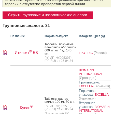
терапии в отсутствие препаратов первой линии.
Скрыть групповые и нозологические аналоги
Групповые аналоги: 31
Название
Форма выпуска
Владелец рег. уд.
Таб­летки, пок­ры­тые
пле­ноч­ной обо­лоч­кой
600 мг: от 7 до 140
®
Итилокт
БВ
(Россия)
ГРОТЕКС
шт.
РУ: ЛП-№(005307)-
(РГ-RU) от 25.04.24
BIOMARIN
INTERNATIONAL
(Ирландия)
Произведено:
(Германия)
EXCELLA
Первичная
упаковка:
EXCELLA
(Германия)
Таб­летки рас­тво­
римые 100 мг: 30 шт.
Вторичная
РУ: ЛП-№(005519)-
®
упаковка:
BIOMARIN
Куван
(РГ-RU) от 20.05.24
INTERNATIONAL
Предыдущий РУ: