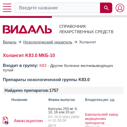
СПРАВОЧНИК
ЛЕКАРСТВЕННЫХ СРЕДСТВ
Видаль
Нозологический указатель
Холангит
Холангит K83.0 МКБ-10
Входит в группу:
K83
-
Другие болезни желчевыводящих
путей
Препараты нозологической группы
K83.0
Найдено препаратов:
1757
Название
Форма выпуска
Владелец рег. уд.
Кап­су­лы 250 мг: 8,
10, 16 или 20 шт.
Барнаульский завод
РУ: ЛСР-006129/08
медицинских
Амоксициллин
от 01.08.08
препаратов
Дата