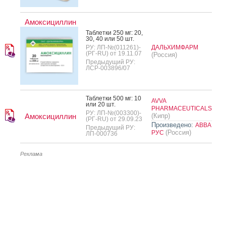
Амоксициллин
Таб­летки 250 мг: 20,
30, 40 или 50 шт.
РУ: ЛП-№(011261)-
ДАЛЬХИМФАРМ
(РГ-RU) от 19.11.07
(Россия)
Предыдущий РУ:
ЛСР-003896/07
Таб­летки 500 мг: 10
AVVA
или 20 шт.
PHARMACEUTICALS
РУ: ЛП-№(003300)-
Амоксициллин
(Кипр)
(РГ-RU) от 29.09.23
Произведено:
АВВА
Предыдущий РУ:
(Россия)
РУС
ЛП-000736
Реклама