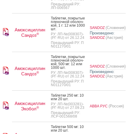
Предыдущий РУ:
ЛП-006567
Таб­летки, пок­ры­тые
пле­ноч­ной обо­лоч­
кой, 1 г: 12 или 1000
(Словения)
SANDOZ
шт.
Амоксициллин
Произведено:
®
РУ: ЛП-№(008307)-
Сандоз
(Австрия)
(РГ-RU) от 26.12.24
SANDOZ
Предыдущий РУ: П
N011270/01
Таб­летки, пок­ры­тые
пле­ноч­ной обо­лоч­
кой, 500 мг: 12 или
(Словения)
SANDOZ
1000 шт.
Амоксициллин
Произведено:
®
РУ: ЛП-№(008307)-
Сандоз
(Австрия)
(РГ-RU) от 26.12.24
SANDOZ
Предыдущий РУ: П
N011270/01
Таб­летки 250 мг: 10
или 20 шт.
Амоксициллин
РУ: ЛП-№(003281)-
(Россия)
АВВА РУС
®
(РГ-RU) от 27.09.23
Экобол
Предыдущий РУ:
ЛСР-001568/08
Таб­летки 500 мг: 10
или 20 шт.