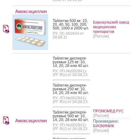
Амоксициллин
Таб­летки 500 мг: 10,
Барнаульский завод
20, 40, 50, 100, 200,
медицинских
500, 1000 и 2000 шт.
препаратов
РУ: ЛС-002643 от
(Россия)
28.09.11
Таб­летки дис­перги­
ру­емые 125 мг: 10,
14, 20, 28 или 40 шт.
РУ: ЛП-№(002941)-
(РГ-RU) от 04.08.23
Таб­летки дис­перги­
ру­емые 250 мг: 10,
14, 20, 28 или 40 шт.
РУ: ЛП-№(002941)-
(РГ-RU) от 04.08.23
ПРОМОМЕД РУС
Таб­летки дис­перги­
(Россия)
ру­емые 500 мг: 10,
14, 20, 28 или 40 шт.
Амоксициллин
Произведено:
РУ: ЛП-№(002941)-
БИОХИМИК
(РГ-RU) от 04.08.23
(Россия)