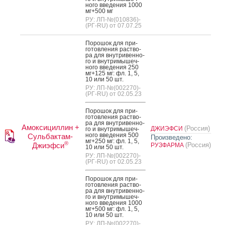
но­го вве­дения 1000
мг+500 мг
РУ: ЛП-№(010836)-
(РГ-RU) от 07.07.25
По­рошок для при­
готов­ле­ния рас­тво­
ра для внут­ри­вен­но­
го и внут­ри­мышеч­
но­го вве­дения 250
мг+125 мг: фл. 1, 5,
10 или 50 шт.
РУ: ЛП-№(002270)-
(РГ-RU) от 02.05.23
По­рошок для при­
готов­ле­ния рас­тво­
ра для внут­ри­вен­но­
Амоксициллин +
(Россия)
ДЖИЭФСИ
го и внут­ри­мышеч­
но­го вве­дения 500
Сульбактам-
Произведено:
мг+250 мг: фл. 1, 5,
®
Джиэфси
(Россия)
РУЗФАРМА
10 или 50 шт.
РУ: ЛП-№(002270)-
(РГ-RU) от 02.05.23
По­рошок для при­
готов­ле­ния рас­тво­
ра для внут­ри­вен­но­
го и внут­ри­мышеч­
но­го вве­дения 1000
мг+500 мг: фл. 1, 5,
10 или 50 шт.
РУ: ЛП-№(002270)-