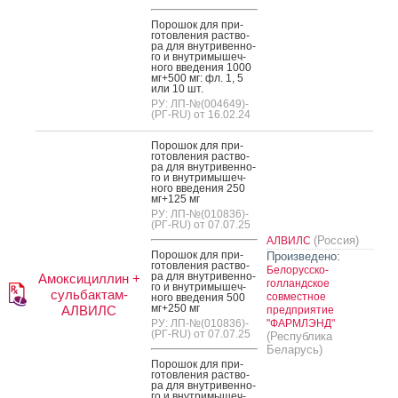
По­рошок для при­
готов­ле­ния рас­тво­
ра для внут­ри­вен­но­
го и внут­ри­мышеч­
но­го вве­дения 1000
мг+500 мг: фл. 1, 5
или 10 шт.
РУ: ЛП-№(004649)-
(РГ-RU) от 16.02.24
По­рошок для при­
готов­ле­ния рас­тво­
ра для внут­ри­вен­но­
го и внут­ри­мышеч­
но­го вве­дения 250
мг+125 мг
РУ: ЛП-№(010836)-
(РГ-RU) от 07.07.25
(Россия)
АЛВИЛС
По­рошок для при­
Произведено:
готов­ле­ния рас­тво­
Белорусско-
ра для внут­ри­вен­но­
Амоксициллин +
голландское
го и внут­ри­мышеч­
сульбактам-
совместное
но­го вве­дения 500
мг+250 мг
АЛВИЛС
предприятие
РУ: ЛП-№(010836)-
"ФАРМЛЭНД"
(РГ-RU) от 07.07.25
(Республика
Беларусь)
По­рошок для при­
готов­ле­ния рас­тво­
ра для внут­ри­вен­но­
го и внут­ри­мышеч­