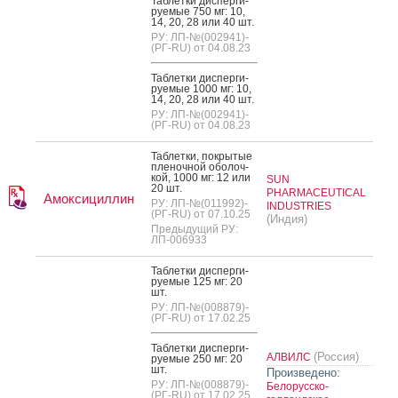
Таб­летки дис­перги­
ру­емые 750 мг: 10,
14, 20, 28 или 40 шт.
РУ: ЛП-№(002941)-
(РГ-RU) от 04.08.23
Таб­летки дис­перги­
ру­емые 1000 мг: 10,
14, 20, 28 или 40 шт.
РУ: ЛП-№(002941)-
(РГ-RU) от 04.08.23
Таб­летки, пок­ры­тые
пле­ноч­ной обо­лоч­
кой, 1000 мг: 12 или
SUN
20 шт.
PHARMACEUTICAL
Амоксициллин
РУ: ЛП-№(011992)-
INDUSTRIES
(РГ-RU) от 07.10.25
(Индия)
Предыдущий РУ:
ЛП-006933
Таб­летки дис­перги­
ру­емые 125 мг: 20
шт.
РУ: ЛП-№(008879)-
(РГ-RU) от 17.02.25
Таб­летки дис­перги­
(Россия)
АЛВИЛС
ру­емые 250 мг: 20
шт.
Произведено:
РУ: ЛП-№(008879)-
Белорусско-
(РГ-RU) от 17.02.25