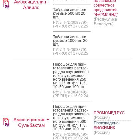
голландское
Амоксициллин -
совместное
Алвилс
Таб­летки дис­перги­
предприятие
ру­емые 500 мг: 20
"ФАРМЛЭНД"
шт.
(Республика
РУ: ЛП-№(008879)-
Беларусь)
(РГ-RU) от 17.02.25
Таб­летки дис­перги­
ру­емые 1000 мг: 20
шт.
РУ: ЛП-№(008879)-
(РГ-RU) от 17.02.25
По­рошок для при­
готов­ле­ния рас­тво­
ра для внут­ри­вен­но­
го и внут­ри­мышеч­
но­го вве­дения 250
мг+125 мг: фл. 1, 5,
10, 50 или 100 шт.
РУ: ЛП-№(004649)-
(РГ-RU) от 16.02.24
По­рошок для при­
готов­ле­ния рас­тво­
ПРОМОМЕД РУС
ра для внут­ри­вен­но­
(Россия)
го и внут­ри­мышеч­
Амоксициллин +
но­го вве­дения 500
Произведено:
Сульбактам
мг+250 мг: фл. 1, 5,
БИОХИМИК
10, 50 или 100 шт.
(Россия)
РУ: ЛП-№(004649)-
(РГ-RU) от 16.02.24