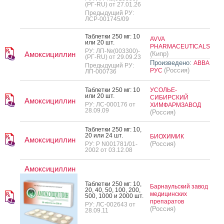
(РГ-RU) от 27.01.26
Предыдущий РУ:
ЛСР-001745/09
Таб­летки 250 мг: 10
AVVA
или 20 шт.
PHARMACEUTICALS
РУ: ЛП-№(003300)-
Амоксициллин
(Кипр)
(РГ-RU) от 29.09.23
Произведено:
АВВА
Предыдущий РУ:
(Россия)
РУС
ЛП-000736
Таб­летки 250 мг: 10
УСОЛЬЕ-
или 20 шт.
СИБИРСКИЙ
Амоксициллин
РУ: ЛС-000176 от
ХИМФАРМЗАВОД
28.09.09
(Россия)
Таб­летки 250 мг: 10,
20 или 24 шт.
БИОХИМИК
Амоксициллин
(Россия)
РУ: Р N001781/01-
2002 от 03.12.08
Амоксициллин
Таб­летки 250 мг: 10,
Барнаульский завод
20, 40, 50, 100, 200,
медицинских
500, 1000 и 2000 шт.
препаратов
РУ: ЛС-002643 от
(Россия)
28.09.11