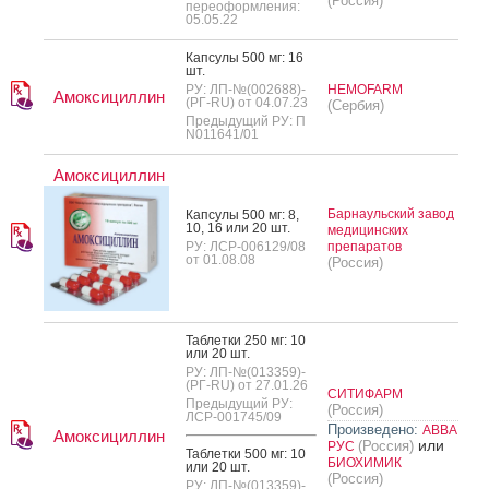
(Россия)
переоформления:
05.05.22
Кап­су­лы 500 мг: 16
шт.
РУ: ЛП-№(002688)-
HEMOFARM
Амоксициллин
(РГ-RU) от 04.07.23
(Сербия)
Предыдущий РУ: П
N011641/01
Амоксициллин
Барнаульский завод
Кап­су­лы 500 мг: 8,
10, 16 или 20 шт.
медицинских
РУ: ЛСР-006129/08
препаратов
от 01.08.08
(Россия)
Таб­летки 250 мг: 10
или 20 шт.
РУ: ЛП-№(013359)-
(РГ-RU) от 27.01.26
СИТИФАРМ
Предыдущий РУ:
(Россия)
ЛСР-001745/09
Произведено:
АВВА
Амоксициллин
или
(Россия)
РУС
Таб­летки 500 мг: 10
БИОХИМИК
или 20 шт.
(Россия)
РУ: ЛП-№(013359)-