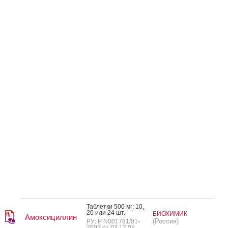
Таб­летки 500 мг: 10,
20 или 24 шт.
БИОХИМИК
Амоксициллин
(Россия)
РУ: Р N001781/01-
2002 от 03.12.08